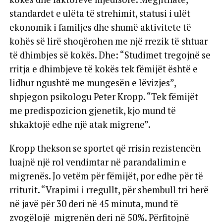
standardet e ulëta të strehimit, statusi i ulët
ekonomik i familjes dhe shumë aktivitete të
kohës së lirë shoqërohen me një rrezik të shtuar
të dhimbjes së kokës. Dhe: “Studimet tregojnë se
rritja e dhimbjeve të kokës tek fëmijët është e
lidhur ngushtë me mungesën e lëvizjes”,
shpjegon psikologu Peter Kropp. “Tek fëmijët
me predispozicion gjenetik, kjo mund të
shkaktojë edhe një atak migrene”.
Kropp thekson se sportet që rrisin rezistencën
luajnë një rol vendimtar në parandalimin e
migrenës. Jo vetëm për fëmijët, por edhe për të
rriturit. “Vrapimi i rregullt, për shembull tri herë
në javë për 30 deri në 45 minuta, mund të
zvogëlojë migrenën deri në 50%. Përfitojnë