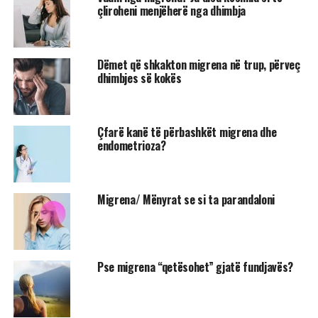
çliroheni menjëherë nga dhimbja
Dëmet që shkakton migrena në trup, përveç
dhimbjes së kokës
Çfarë kanë të përbashkët migrena dhe
endometrioza?
Migrena/ Mënyrat se si ta parandaloni
Pse migrena “qetësohet” gjatë fundjavës?