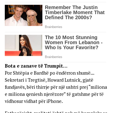
Bota e zanave të Trumpit…
Por Shtëpia e Bardhë po ëndërron shumë…
Sekretari i Tregtisë, Howard Lutnick, gjatë
fundjavës, bëri thirrje për një ushtri prej “miliona
e miliona qeniesh njerëzore” të gatshme për të
vidhosur vidhat për iPhone.