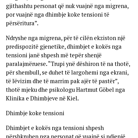
gjithashtu personat që nuk vuajnë nga migrena,
por vuajnë nga dhimbje koke tensioni të
përsëritura”.
Ndryshe nga migrena, për të cilën ekziston një
predispozitë gjenetike, dhimbjet e kokës nga
tensioni janë shpesh më tepër shenjë
paralajmëruese. “Trupi ynë dëshiron të na thotë,
për shembull, se duhet të largohemi nga ekrani,
të lëvizim dhe të marrim pak ajër të pastër”,
thotë mjeku dhe psikologu Hartmut Göbel nga
Klinika e Dhimbjeve në Kiel.
Dhimbje koke tensioni
Dhimbjet e kokës nga tensioni shpesh
përshkruhen nga personat që vuajnë si ndjenjë