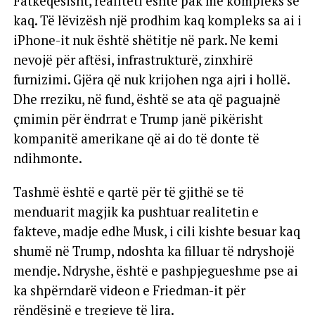
Fatkeqësisht, realiteti është pak më kompleks se
kaq. Të lëvizësh një prodhim kaq kompleks sa ai i
iPhone-it nuk është shëtitje në park. Ne kemi
nevojë për aftësi, infrastrukturë, zinxhirë
furnizimi. Gjëra që nuk krijohen nga ajri i hollë.
Dhe rreziku, në fund, është se ata që paguajnë
çmimin për ëndrrat e Trump janë pikërisht
kompanitë amerikane që ai do të donte të
ndihmonte.
Tashmë është e qartë për të gjithë se të
menduarit magjik ka pushtuar realitetin e
fakteve, madje edhe Musk, i cili kishte besuar kaq
shumë në Trump, ndoshta ka filluar të ndryshojë
mendje. Ndryshe, është e pashpjegueshme pse ai
ka shpërndarë videon e Friedman-it për
rëndësinë e tregjeve të lira.