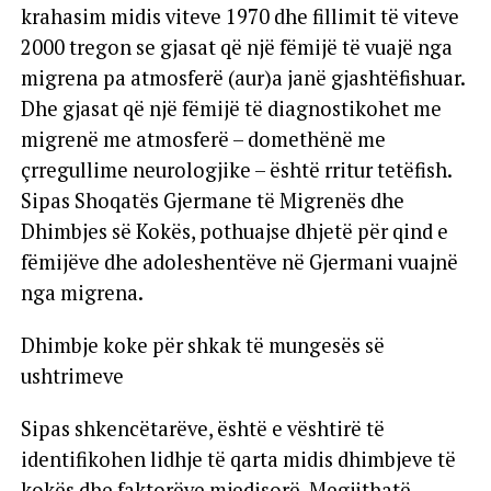
krahasim midis viteve 1970 dhe fillimit të viteve
2000 tregon se gjasat që një fëmijë të vuajë nga
migrena pa atmosferë (aur)a janë gjashtëfishuar.
Dhe gjasat që një fëmijë të diagnostikohet me
migrenë me atmosferë – domethënë me
çrregullime neurologjike – është rritur tetëfish.
Sipas Shoqatës Gjermane të Migrenës dhe
Dhimbjes së Kokës, pothuajse dhjetë për qind e
fëmijëve dhe adoleshentëve në Gjermani vuajnë
nga migrena.
Dhimbje koke për shkak të mungesës së
ushtrimeve
Sipas shkencëtarëve, është e vështirë të
identifikohen lidhje të qarta midis dhimbjeve të
kokës dhe faktorëve mjedisorë. Megjithatë,