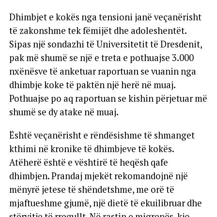
Dhimbjet e kokës nga tensioni janë veçanërisht
të zakonshme tek fëmijët dhe adoleshentët.
Sipas një sondazhi të Universitetit të Dresdenit,
pak më shumë se një e treta e pothuajse 3.000
nxënësve të anketuar raportuan se vuanin nga
dhimbje koke të paktën një herë në muaj.
Pothuajse po aq raportuan se kishin përjetuar më
shumë se dy atake në muaj.
Është veçanërisht e rëndësishme të shmanget
kthimi në kronike të dhimbjeve të kokës.
Atëherë është e vështirë të heqësh qafe
dhimbjen. Prandaj mjekët rekomandojnë një
mënyrë jetese të shëndetshme, me orë të
mjaftueshme gjumë, një dietë të ekuilibruar dhe
stërvitje të rregullt. Në rastin e migrenës, kjo