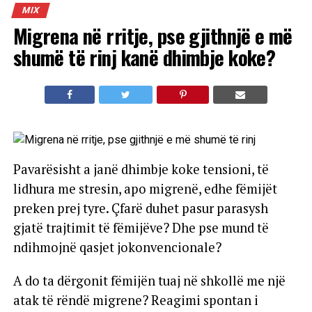
MIX
Migrena në rritje, pse gjithnjë e më
shumë të rinj kanë dhimbje koke?
Pavarësisht a janë dhimbje koke tensioni, të
lidhura me stresin, apo migrenë, edhe fëmijët
preken prej tyre. Çfarë duhet pasur parasysh
gjatë trajtimit të fëmijëve? Dhe pse mund të
ndihmojnë qasjet jokonvencionale?
A do ta dërgonit fëmijën tuaj në shkollë me një
atak të rëndë migrene? Reagimi spontan i