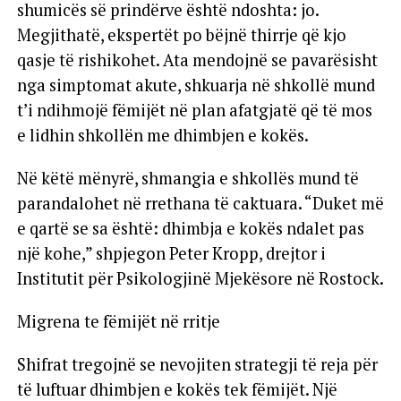
shumicës së prindërve është ndoshta: jo.
Megjithatë, ekspertët po bëjnë thirrje që kjo
qasje të rishikohet. Ata mendojnë se pavarësisht
nga simptomat akute, shkuarja në shkollë mund
t’i ndihmojë fëmijët në plan afatgjatë që të mos
e lidhin shkollën me dhimbjen e kokës.
Në këtë mënyrë, shmangia e shkollës mund të
parandalohet në rrethana të caktuara. “Duket më
e qartë se sa është: dhimbja e kokës ndalet pas
një kohe,” shpjegon Peter Kropp, drejtor i
Institutit për Psikologjinë Mjekësore në Rostock.
Migrena te fëmijët në rritje
Shifrat tregojnë se nevojiten strategji të reja për
të luftuar dhimbjen e kokës tek fëmijët. Një