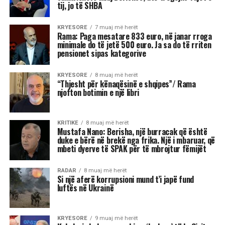
shkak të pasigurisë, krenarisë ose nevojës së
fortë për njohje.
Kjo dinamikë shpesh sjell tensione dhe konflikte,
si në jetën personale, ashtu edhe në atë
profesionale.
Më poshtë janë tre shenjat e zodiakut që
konsiderohen më xheloze:
Akrepi
I njohur për intensitetin e tij emocional, akrepi
shpesh konkurron në heshtje. Kur ndjen se është
tejkaluar, mund të mbajë mëri dhe të tërhiqet
nga të tjerët.
Luani
Luanët kanë nevojë të madhe për vëmendje dhe