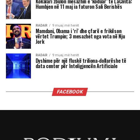
admirim. Kur këto nevoja nuk plotësohen,
ndjenja e xhelozisë mund të bëhet e fortë. Ata
shpesh nënvlerësojnë ata që i sfidojnë në
pozicionin e tyre, sidomos në rolin udhëheqës.
Astrologjia i këshillon Luanët të ushtrojnë më
shumë përulësi për të shmangur zilitë e
panevojshme.
Virgjëresha
Virgjëreshat përjetojnë xhelozinë përmes
nevojës së tyre për përsosmëri. Krahasimet e
vazhdueshme me të tjerët shpesh i bëjnë të
ndihen konkurrues ose të zhgënjyer. Ato
përdorin kritika të ashpra ndaj vetes dhe të
tjerëve për të fshehur pasiguritë e brendshme.
Horoskopi i sugjeron Virgjëreshës të pranojë