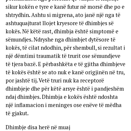
sikur kokën e tyre e kanë futur në morsë dhe po e
shtrydhin. Ashtu si migrena, ato janë një nga të
ashtuquajturat llojet kryesore të dhimbjes së
kokës. Në këtë rast, dhimbja është simptomë e
sëmundjes. Ndryshe nga dhimbjet dytësore të
kokës, të cilat ndodhin, për shembull, si rezultat i
një dëmtimi traumatik të trurit ose sëmundjeve
të tjera bazë. E përbashkëta e të gjitha dhimbjeve
të kokës është se ato nuk e kanë origjinën në tru,
por jashtë tij. Vetë truri nuk ka receptorë
dhimbjeje dhe për këtë arsye është i pandjeshëm
ndaj dhimbjes. Dhimbja e kokës është ndoshta
një inflamacion i meninges ose enëve të mëdha
të gjakut.
Dhimbje disa herë në muaj