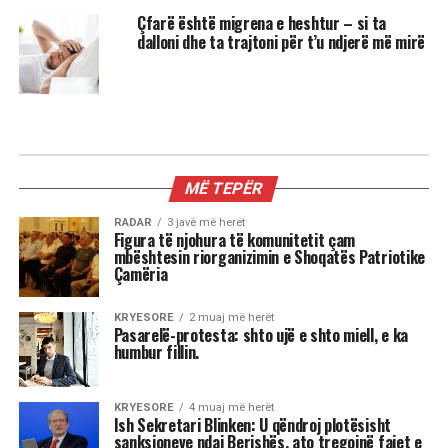
Çfarë është migrena e heshtur – si ta
dalloni dhe ta trajtoni për t’u ndjerë më mirë
MIX
3 shenjat më xheloze të horoskopit
Astrologjia tregon se disa shenja të zodiakut
janë më të prirura të përjetojnë xhelozi, për