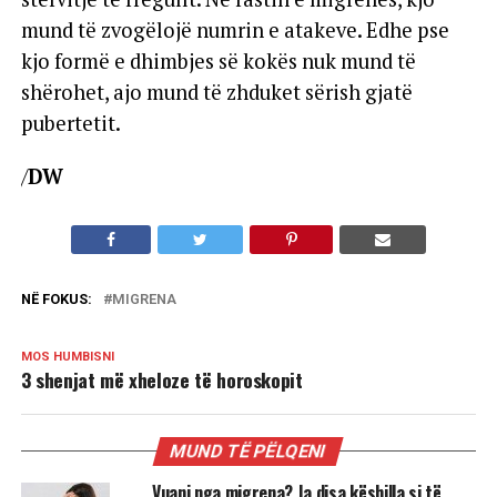
mund të zvogëlojë numrin e atakeve. Edhe pse
kjo formë e dhimbjes së kokës nuk mund të
shërohet, ajo mund të zhduket sërish gjatë
pubertetit.
/
DW
NË FOKUS:
MIGRENA
MOS HUMBISNI
3 shenjat më xheloze të horoskopit
MUND TË PËLQENI
Vuani nga migrena? Ja disa këshilla si të