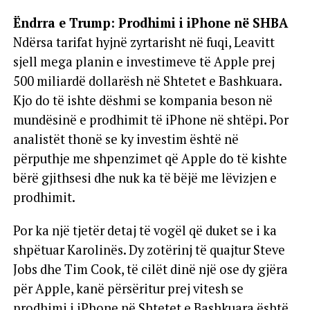
Ëndrra e Trump: Prodhimi i iPhone në SHBA
Ndërsa tarifat hyjnë zyrtarisht në fuqi, Leavitt
sjell mega planin e investimeve të Apple prej
500 miliardë dollarësh në Shtetet e Bashkuara.
Kjo do të ishte dëshmi se kompania beson në
mundësinë e prodhimit të iPhone në shtëpi. Por
analistët thonë se ky investim është në
përputhje me shpenzimet që Apple do të kishte
bërë gjithsesi dhe nuk ka të bëjë me lëvizjen e
prodhimit.
Por ka një tjetër detaj të vogël që duket se i ka
shpëtuar Karolinës. Dy zotërinj të quajtur Steve
Jobs dhe Tim Cook, të cilët dinë një ose dy gjëra
për Apple, kanë përsëritur prej vitesh se
prodhimi i iPhone në Shtetet e Bashkuara është