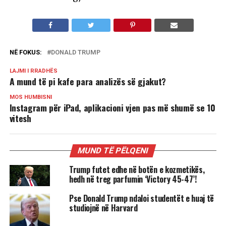
NË FOKUS:
DONALD TRUMP
LAJMI I RRADHËS
A mund të pi kafe para analizës së gjakut?
MOS HUMBISNI
Instagram për iPad, aplikacioni vjen pas më shumë se 10
vitesh
MUND TË PËLQENI
Trump futet edhe në botën e kozmetikës,
hedh në treg parfumin ‘Victory 45-47’!
Pse Donald Trump ndaloi studentët e huaj të
studiojnë në Harvard