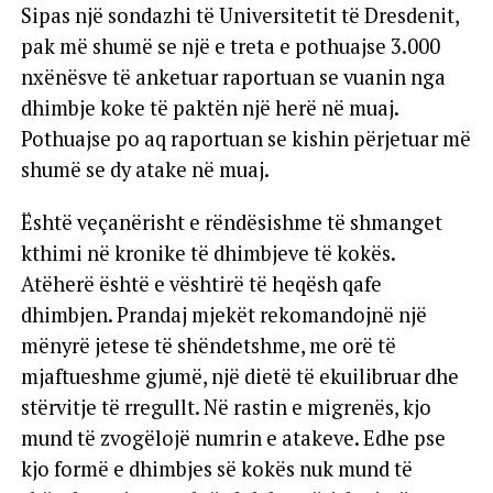
Sipas një sondazhi të Universitetit të Dresdenit,
pak më shumë se një e treta e pothuajse 3.000
nxënësve të anketuar raportuan se vuanin nga
dhimbje koke të paktën një herë në muaj.
Pothuajse po aq raportuan se kishin përjetuar më
shumë se dy atake në muaj.
Është veçanërisht e rëndësishme të shmanget
kthimi në kronike të dhimbjeve të kokës.
Atëherë është e vështirë të heqësh qafe
dhimbjen. Prandaj mjekët rekomandojnë një
mënyrë jetese të shëndetshme, me orë të
mjaftueshme gjumë, një dietë të ekuilibruar dhe
stërvitje të rregullt. Në rastin e migrenës, kjo
mund të zvogëlojë numrin e atakeve. Edhe pse
kjo formë e dhimbjes së kokës nuk mund të