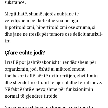
substance.
Megjithatë, shumë njerëz nuk janë të
vetëdijshëm për këtë dhe vuajnë nga
hipotiroidizmi, hipertiroidizmi ose struma, si
dhe janë në rrezik për tumore ose deficit muskul-
tru.
Çfarë është jodi?
I rrallë por jashtëzakonisht i rëndësishëm për
organizmin, jodi është ai mikroelement
thelbësor i aftë për të nxitur rritjen, zhvillimin
dhe shëndetin e trupit të njeriut dhe të kafshëve.
Në fakt është e nevojshme për funksionimin
normal të gjëndrës tiroide.
Në natyrë ai shfaqet në formën e një trupi të