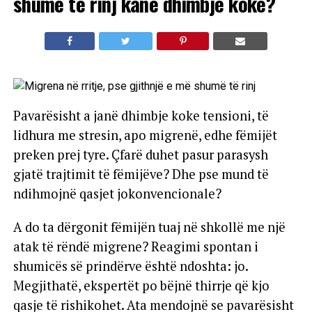
shumë të rinj kanë dhimbje koke?
Pavarësisht a janë dhimbje koke tensioni, të
lidhura me stresin, apo migrenë, edhe fëmijët
preken prej tyre. Çfarë duhet pasur parasysh
gjatë trajtimit të fëmijëve? Dhe pse mund të
ndihmojnë qasjet jokonvencionale?
A do ta dërgonit fëmijën tuaj në shkollë me një
atak të rëndë migrene? Reagimi spontan i
shumicës së prindërve është ndoshta: jo.
Megjithatë, ekspertët po bëjnë thirrje që kjo
qasje të rishikohet. Ata mendojnë se pavarësisht