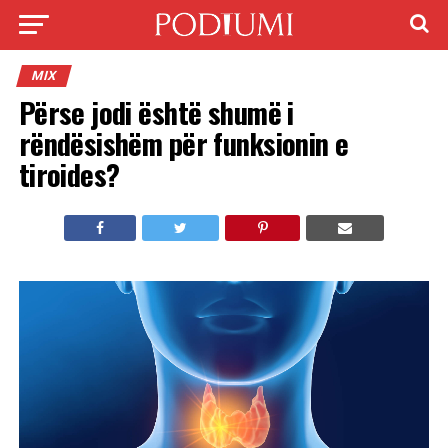
MIX
Përse jodi është shumë i
rëndësishëm për funksionin e
tiroides?