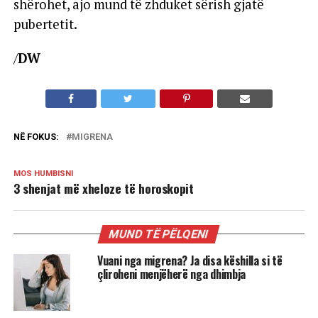
shërohet, ajo mund të zhduket sërish gjatë
pubertetit.
/
DW
NË FOKUS:
MIGRENA
MOS HUMBISNI
3 shenjat më xheloze të horoskopit
MUND TË PËLQENI
Vuani nga migrena? Ja disa këshilla si të
çliroheni menjëherë nga dhimbja