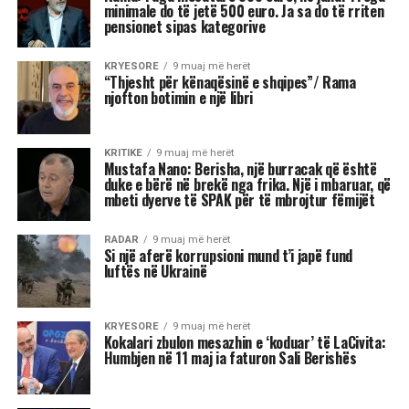
Kjo dinamikë shpesh sjell tensione dhe konflikte,
si në jetën personale, ashtu edhe në atë
profesionale.
Më poshtë janë tre shenjat e zodiakut që
konsiderohen më xheloze:
Akrepi
I njohur për intensitetin e tij emocional, akrepi
shpesh konkurron në heshtje. Kur ndjen se është
tejkaluar, mund të mbajë mëri dhe të tërhiqet
nga të tjerët.
Luani
Luanët kanë nevojë të madhe për vëmendje dhe
admirim. Kur këto nevoja nuk plotësohen,
ndjenja e xhelozisë mund të bëhet e fortë. Ata
shpesh nënvlerësojnë ata që i sfidojnë në