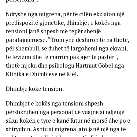
Ndryshe nga migrena, për të cilën ekziston një
predispozitë gjenetike, dhimbjet e kokës nga
tensioni janë shpesh më tepër shenjë
paralajmëruese. “Trupi ynë dëshiron të na thotë,
për shembull, se duhet të largohemi nga ekrani,
të lëvizim dhe të marrim pak ajër të pastër”,
thotë mjeku dhe psikologu Hartmut Göbel nga
Klinika e Dhimbjeve në Kiel.
Dhimbje koke tensioni
Dhimbjet e kokës nga tensioni shpesh
përshkruhen nga personat që vuajnë si ndjenjë
sikur kokën e tyre e kanë futur në morsë dhe po e
shtrydhin. Ashtu si migrena, ato janë një nga të