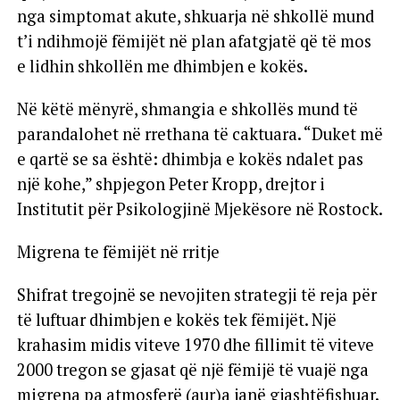
nga simptomat akute, shkuarja në shkollë mund
t’i ndihmojë fëmijët në plan afatgjatë që të mos
e lidhin shkollën me dhimbjen e kokës.
Në këtë mënyrë, shmangia e shkollës mund të
parandalohet në rrethana të caktuara. “Duket më
e qartë se sa është: dhimbja e kokës ndalet pas
një kohe,” shpjegon Peter Kropp, drejtor i
Institutit për Psikologjinë Mjekësore në Rostock.
Migrena te fëmijët në rritje
Shifrat tregojnë se nevojiten strategji të reja për
të luftuar dhimbjen e kokës tek fëmijët. Një
krahasim midis viteve 1970 dhe fillimit të viteve
2000 tregon se gjasat që një fëmijë të vuajë nga
migrena pa atmosferë (aur)a janë gjashtëfishuar.