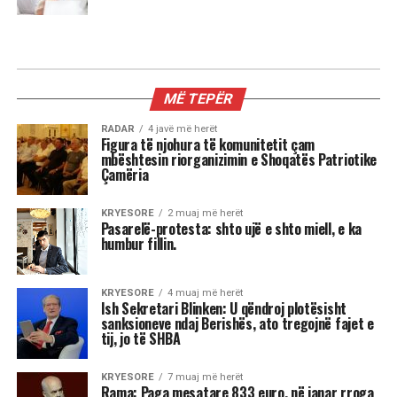
MIX
3 shenjat më xheloze të horoskopit
Astrologjia tregon se disa shenja të zodiakut
janë më të prirura të përjetojnë xhelozi, për
shkak të pasigurisë, krenarisë ose nevojës së
fortë për njohje.