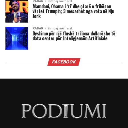
pozicionin e tyre, sidomos në rolin udhëheqës.
Astrologjia i këshillon Luanët të ushtrojnë më
shumë përulësi për të shmangur zilitë e
panevojshme.
Virgjëresha
Virgjëreshat përjetojnë xhelozinë përmes
nevojës së tyre për përsosmëri. Krahasimet e
vazhdueshme me të tjerët shpesh i bëjnë të
ndihen konkurrues ose të zhgënjyer. Ato
përdorin kritika të ashpra ndaj vetes dhe të
tjerëve për të fshehur pasiguritë e brendshme.
Horoskopi i sugjeron Virgjëreshës të pranojë
ritmin e saj personal dhe të shmangë krahasimet
e panevojshme.