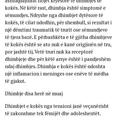
ashtuquajturat llojet kryesore të dhimbjes së
kokës. Në këtë rast, dhimbja është simptomë e
sëmundjes. Ndryshe nga dhimbjet dytësore të
kokës, të cilat ndodhin, për shembull, si rezultat i
një dëmtimi traumatik të trurit ose sëmundjeve
të tjera bazë. E përbashkëta e të gjitha dhimbjeve
të kokës është se ato nuk e kanë origjinën në tru,
por jashtë tij. Vetë truri nuk ka receptorë
dhimbjeje dhe për këtë arsye është i pandjeshëm
ndaj dhimbjes. Dhimbja e kokës është ndoshta
një inflamacion i meninges ose enëve të mëdha
të gjakut.
Dhimbje disa herë në muaj
Dhimbjet e kokës nga tensioni janë veçanërisht
të zakonshme tek fëmijët dhe adoleshentët.