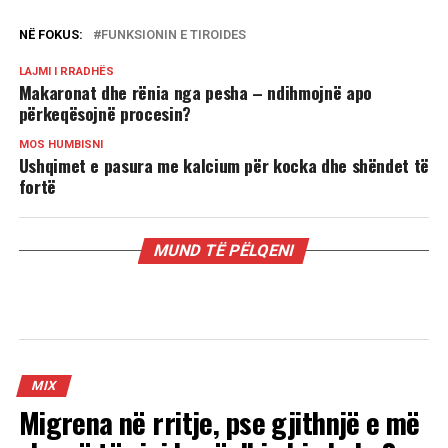
NË FOKUS:
FUNKSIONIN E TIROIDES
LAJMI I RRADHËS
Makaronat dhe rënia nga pesha – ndihmojnë apo
përkeqësojnë procesin?
MOS HUMBISNI
Ushqimet e pasura me kalcium për kocka dhe shëndet të
fortë
MUND TË PËLQENI
MIX
Migrena në rritje, pse gjithnjë e më