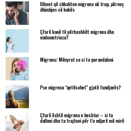
Dëmet që shkakton migrena në trup, përveç
dhimbjes së kokës
Çfarë kanë të përbashkët migrena dhe
endometrioza?
Migrena/ Mënyrat se si ta parandaloni
Pse migrena “qetësohet” gjatë fundjavës?
Çfarë është migrena e heshtur – si ta
dalloni dhe ta trajtoni për t’u ndjerë më mirë