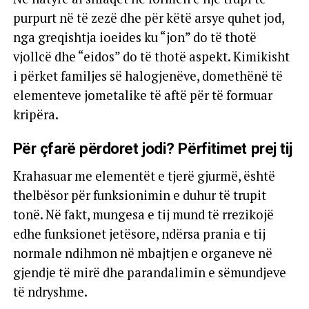
purpurt në të zezë dhe për këtë arsye quhet jod,
nga greqishtja ioeides ku “jon” do të thotë
vjollcë dhe “eidos” do të thotë aspekt. Kimikisht
i përket familjes së halogjenëve, domethënë të
elementeve jometalike të aftë për të formuar
kripëra.
Për çfarë përdoret jodi? Përfitimet prej tij
Krahasuar me elementët e tjerë gjurmë, është
thelbësor për funksionimin e duhur të trupit
tonë. Në fakt, mungesa e tij mund të rrezikojë
edhe funksionet jetësore, ndërsa prania e tij
normale ndihmon në mbajtjen e organeve në
gjendje të mirë dhe parandalimin e sëmundjeve
të ndryshme.