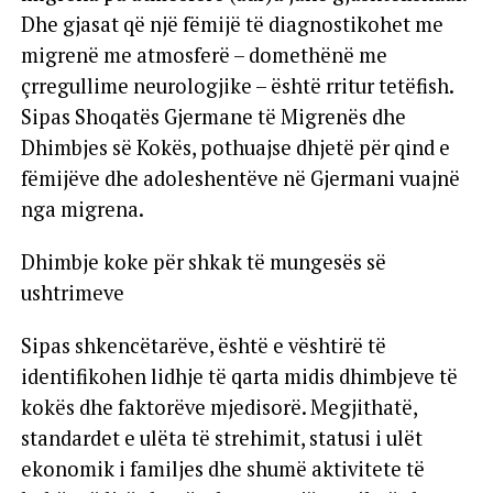
Dhe gjasat që një fëmijë të diagnostikohet me
migrenë me atmosferë – domethënë me
çrregullime neurologjike – është rritur tetëfish.
Sipas Shoqatës Gjermane të Migrenës dhe
Dhimbjes së Kokës, pothuajse dhjetë për qind e
fëmijëve dhe adoleshentëve në Gjermani vuajnë
nga migrena.
Dhimbje koke për shkak të mungesës së
ushtrimeve
Sipas shkencëtarëve, është e vështirë të
identifikohen lidhje të qarta midis dhimbjeve të
kokës dhe faktorëve mjedisorë. Megjithatë,
standardet e ulëta të strehimit, statusi i ulët
ekonomik i familjes dhe shumë aktivitete të