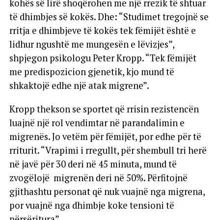
kohës së lirë shoqërohen me një rrezik të shtuar
të dhimbjes së kokës. Dhe: “Studimet tregojnë se
rritja e dhimbjeve të kokës tek fëmijët është e
lidhur ngushtë me mungesën e lëvizjes”,
shpjegon psikologu Peter Kropp. “Tek fëmijët
me predispozicion gjenetik, kjo mund të
shkaktojë edhe një atak migrene”.
Kropp thekson se sportet që rrisin rezistencën
luajnë një rol vendimtar në parandalimin e
migrenës. Jo vetëm për fëmijët, por edhe për të
rriturit. “Vrapimi i rregullt, për shembull tri herë
në javë për 30 deri në 45 minuta, mund të
zvogëlojë migrenën deri në 50%. Përfitojnë
gjithashtu personat që nuk vuajnë nga migrena,
por vuajnë nga dhimbje koke tensioni të
përsëritura”.