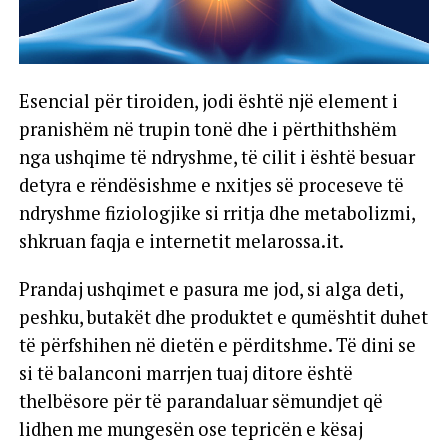
Esencial për tiroiden, jodi është një element i
pranishëm në trupin tonë dhe i përthithshëm
nga ushqime të ndryshme, të cilit i është besuar
detyra e rëndësishme e nxitjes së proceseve të
ndryshme fiziologjike si rritja dhe metabolizmi,
shkruan faqja e internetit melarossa.it.
Prandaj ushqimet e pasura me jod, si alga deti,
peshku, butakët dhe produktet e qumështit duhet
të përfshihen në dietën e përditshme. Të dini se
si të balanconi marrjen tuaj ditore është
thelbësore për të parandaluar sëmundjet që
lidhen me mungesën ose tepricën e kësaj