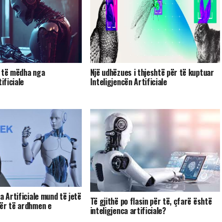
ë të mëdha nga
Një udhëzues i thjeshtë për të kuptuar
ificiale
Inteligjencën Artificiale
a Artificiale mund të jetë
Të gjithë po flasin për të, çfarë është
ër të ardhmen e
inteligjenca artificiale?