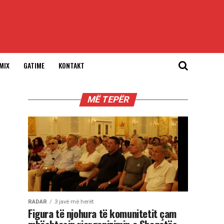
MIX
GATIME
KONTAKT
MË TEPËR
RADAR
3 javë më herët
Figura të njohura të komunitetit çam