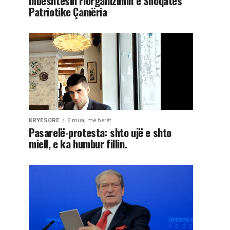
mbështesin riorganizimin e Shoqatës
Patriotike Çamëria
KRYESORE
2 muaj më herët
Pasarelë-protesta: shto ujë e shto
miell, e ka humbur fillin.