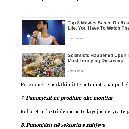
Programet e përkthimit të automatizuar po bëh
7. Punonjësit në prodhim dhe montim
Robotët industrialë mund të kryejnë detyra të p
8. Punonjësit në sektorin e shitjeve