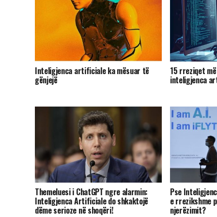
Inteligjenca artificiale ka mësuar të
15 rreziqet m
gënjejë
inteligjenca art
Themeluesi i ChatGPT ngre alarmin:
Pse Inteligjenc
Inteligjenca Artificiale do shkaktojë
e rrezikshme p
dëme serioze në shoqëri!
njerëzimit?