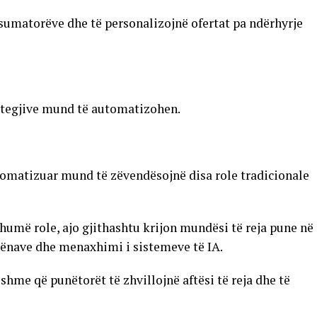
nsumatorëve dhe të personalizojnë ofertat pa ndërhyrje
trategjive mund të automatizohen.
omatizuar mund të zëvendësojnë disa role tradicionale
humë role, ajo gjithashtu krijon mundësi të reja pune në
 dhënave dhe menaxhimi i sistemeve të IA.
shme që punëtorët të zhvillojnë aftësi të reja dhe të