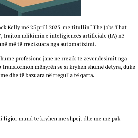
ack Kelly më 25 prill 2025, me titullin “The Jobs That
 trajton ndikimin e inteligjencës artificiale (IA) në
janë më të rrezikuara nga automatizimi.
 shumë profesione janë në rrezik të zëvendësimit nga
 po transformon mënyrën se si kryhen shumë detyra, duke
hme dhe të bazuara në rregulla të qarta.
i ligjor mund të kryhen më shpejt dhe me më pak