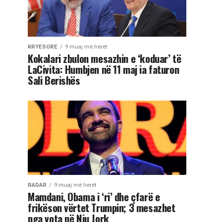
KRYESORE
9 muaj më herët
Kokalari zbulon mesazhin e ‘koduar’ të
LaCivita: Humbjen në 11 maj ia faturon
Sali Berishës
RADAR
9 muaj më herët
Mamdani, Obama i ‘ri’ dhe çfarë e
frikëson vërtet Trumpin; 3 mesazhet
nga vota në Nju Jork