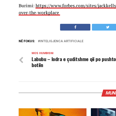
Burimi:
https://www.forbes.com/sites/jackkelly/
over-the-workplace
NË FOKUS:
INTELIGJENCA ARTIFICIALE
MOS HUMBISNI
Labubu – lodra e çuditshme që po pusht
botën
MUND