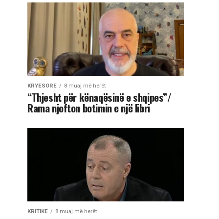
KRYESORE
8 muaj më herët
“Thjesht për kënaqësinë e shqipes”/
Rama njofton botimin e një libri
KRITIKE
8 muaj më herët