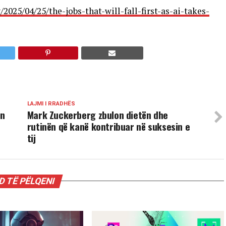
2025/04/25/the-jobs-that-will-fall-first-as-ai-takes-
LAJMI I RRADHËS
on
Mark Zuckerberg zbulon dietën dhe
rutinën që kanë kontribuar në suksesin e
tij
 TË PËLQENI