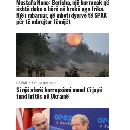
Mustafa Nano: Berisha, një burracak që
është duke e bërë në brekë nga frika.
Një i mbaruar, që mbeti dyerve të SPAK
për të mbrojtur fëmijët
RADAR
8 muaj më herët
Si një aferë korrupsioni mund t’i japë
fund luftës në Ukrainë