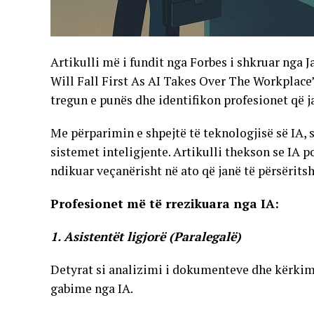
Artikulli më i fundit nga Forbes i shkruar nga J
Will Fall First As AI Takes Over The Workplace”,
tregun e punës dhe identifikon profesionet që 
Me përparimin e shpejtë të teknologjisë së IA,
sistemet inteligjente. Artikulli thekson se IA
ndikuar veçanërisht në ato që janë të përsërits
Profesionet më të rrezikuara nga IA:
1. Asistentët ligjorë (Paralegalë)
Detyrat si analizimi i dokumenteve dhe kërkim
gabime nga IA.