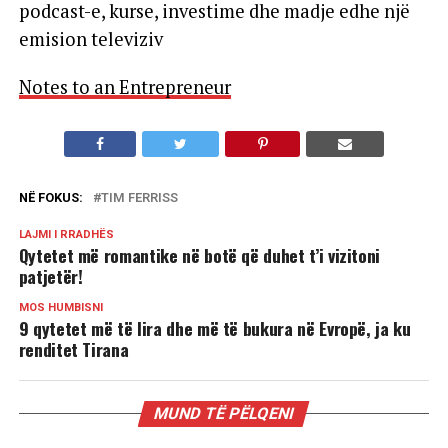
podcast-e, kurse, investime dhe madje edhe një
emision televiziv
Notes to an Entrepreneur
NË FOKUS:
TIM FERRISS
LAJMI I RRADHËS
Qytetet më romantike në botë që duhet t’i vizitoni
patjetër!
MOS HUMBISNI
9 qytetet më të lira dhe më të bukura në Evropë, ja ku
renditet Tirana
MUND TË PËLQENI