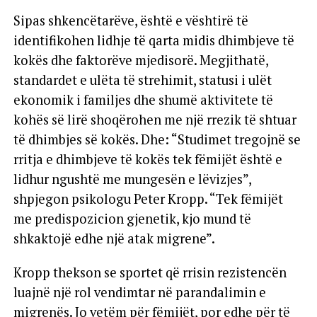
Sipas shkencëtarëve, është e vështirë të
identifikohen lidhje të qarta midis dhimbjeve të
kokës dhe faktorëve mjedisorë. Megjithatë,
standardet e ulëta të strehimit, statusi i ulët
ekonomik i familjes dhe shumë aktivitete të
kohës së lirë shoqërohen me një rrezik të shtuar
të dhimbjes së kokës. Dhe: “Studimet tregojnë se
rritja e dhimbjeve të kokës tek fëmijët është e
lidhur ngushtë me mungesën e lëvizjes”,
shpjegon psikologu Peter Kropp. “Tek fëmijët
me predispozicion gjenetik, kjo mund të
shkaktojë edhe një atak migrene”.
Kropp thekson se sportet që rrisin rezistencën
luajnë një rol vendimtar në parandalimin e
migrenës. Jo vetëm për fëmijët, por edhe për të