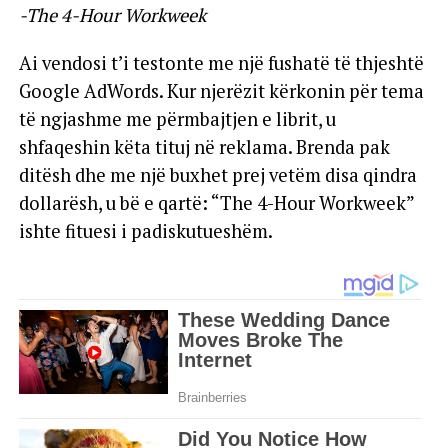
-The 4-Hour Workweek
Ai vendosi t’i testonte me një fushatë të thjeshtë
Google AdWords. Kur njerëzit kërkonin për tema
të ngjashme me përmbajtjen e librit, u
shfaqeshin këta tituj në reklama. Brenda pak
ditësh dhe me një buxhet prej vetëm disa qindra
dollarësh, u bë e qartë: “The 4-Hour Workweek”
ishte fituesi i padiskutueshëm.