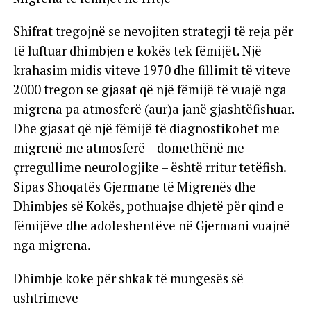
Shifrat tregojnë se nevojiten strategji të reja për
të luftuar dhimbjen e kokës tek fëmijët. Një
krahasim midis viteve 1970 dhe fillimit të viteve
2000 tregon se gjasat që një fëmijë të vuajë nga
migrena pa atmosferë (aur)a janë gjashtëfishuar.
Dhe gjasat që një fëmijë të diagnostikohet me
migrenë me atmosferë – domethënë me
çrregullime neurologjike – është rritur tetëfish.
Sipas Shoqatës Gjermane të Migrenës dhe
Dhimbjes së Kokës, pothuajse dhjetë për qind e
fëmijëve dhe adoleshentëve në Gjermani vuajnë
nga migrena.
Dhimbje koke për shkak të mungesës së
ushtrimeve