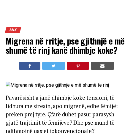
MIX
Migrena në rritje, pse gjithnjë e më
shumë të rinj kanë dhimbje koke?
Pavarësisht a janë dhimbje koke tensioni, të
lidhura me stresin, apo migrenë, edhe fëmijët
preken prej tyre. Çfarë duhet pasur parasysh
gjatë trajtimit të fëmijëve? Dhe pse mund të
ndihmojnë qasjet jokonvencionale?