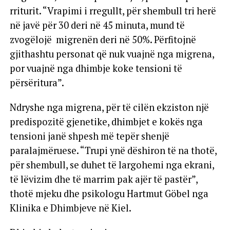
rriturit. “Vrapimi i rregullt, për shembull tri herë
në javë për 30 deri në 45 minuta, mund të
zvogëlojë migrenën deri në 50%. Përfitojnë
gjithashtu personat që nuk vuajnë nga migrena,
por vuajnë nga dhimbje koke tensioni të
përsëritura”.
Ndryshe nga migrena, për të cilën ekziston një
predispozitë gjenetike, dhimbjet e kokës nga
tensioni janë shpesh më tepër shenjë
paralajmëruese. “Trupi ynë dëshiron të na thotë,
për shembull, se duhet të largohemi nga ekrani,
të lëvizim dhe të marrim pak ajër të pastër”,
thotë mjeku dhe psikologu Hartmut Göbel nga
Klinika e Dhimbjeve në Kiel.