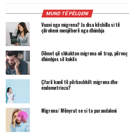
MUND TË PËLQENI
Vuani nga migrena? Ja disa këshilla si të
çliroheni menjëherë nga dhimbja
Dëmet që shkakton migrena në trup, përveç
dhimbjes së kokës
Çfarë kanë të përbashkët migrena dhe
endometrioza?
Migrena/ Mënyrat se si ta parandaloni