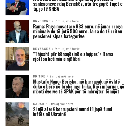
Stina e vjeshtës ka nisur me një energji kozmike
të jashtëzakonshme dhe këtë javë yjet nuk
premtojnë qetësi! Në studion e “Rudina” në Tv
Klan, astrologia Meri Shehu bëri parashikimin
për 12 shenjat e horoskopit, duke e quajtur këtë
periudhë një “pikë kthese” në shumë aspekte të
jetës. Me Diellin që ka hyrë në shenjën e
Peshores dhe Marsin që po futet në Akrep,
universi na fton të kërkojmë ekuilibër, të
rigjejmë veten dhe të marrim vendime që do të
na ndikojnë për muaj me radhë.
“Është ekuinoksi i vjeshtës, dita barazohet me
natën dhe na fton në reflektim”, tha Shehu, duke
nënvizuar se kjo javë do të shënohet nga