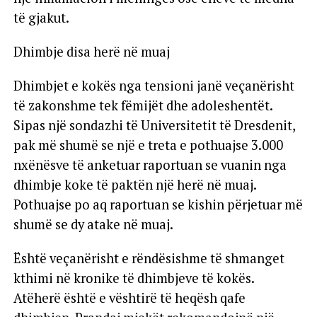
të gjakut.
Dhimbje disa herë në muaj
Dhimbjet e kokës nga tensioni janë veçanërisht
të zakonshme tek fëmijët dhe adoleshentët.
Sipas një sondazhi të Universitetit të Dresdenit,
pak më shumë se një e treta e pothuajse 3.000
nxënësve të anketuar raportuan se vuanin nga
dhimbje koke të paktën një herë në muaj.
Pothuajse po aq raportuan se kishin përjetuar më
shumë se dy atake në muaj.
Është veçanërisht e rëndësishme të shmanget
kthimi në kronike të dhimbjeve të kokës.
Atëherë është e vështirë të heqësh qafe