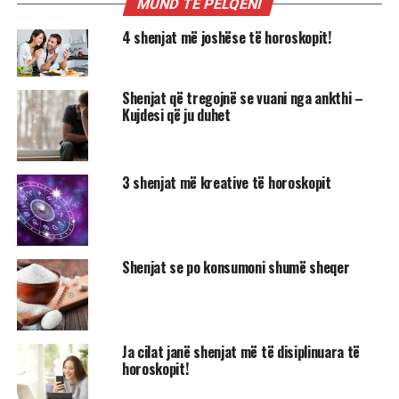
MUND TË PËLQENI
4 shenjat më joshëse të horoskopit!
Shenjat që tregojnë se vuani nga ankthi –
Kujdesi që ju duhet
3 shenjat më kreative të horoskopit
Shenjat se po konsumoni shumë sheqer
Ja cilat janë shenjat më të disiplinuara të
horoskopit!