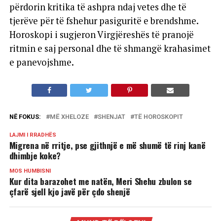
përdorin kritika të ashpra ndaj vetes dhe të
tjerëve për të fshehur pasiguritë e brendshme.
Horoskopi i sugjeron Virgjëreshës të pranojë
ritmin e saj personal dhe të shmangë krahasimet
e panevojshme.
NË FOKUS:
MË XHELOZE
SHENJAT
TË HOROSKOPIT
LAJMI I RRADHËS
Migrena në rritje, pse gjithnjë e më shumë të rinj kanë
dhimbje koke?
MOS HUMBISNI
Kur dita barazohet me natën, Meri Shehu zbulon se
çfarë sjell kjo javë për çdo shenjë