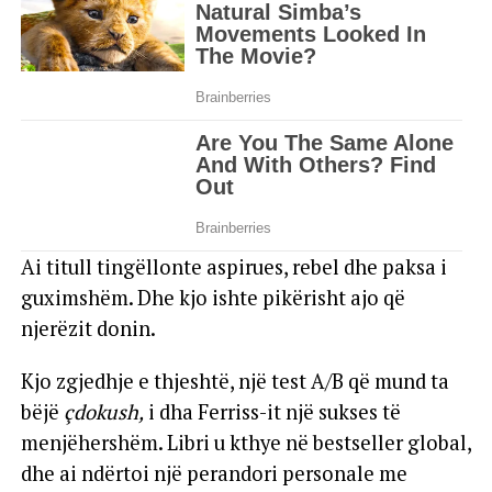
Ai titull tingëllonte aspirues, rebel dhe paksa i
guximshëm. Dhe kjo ishte pikërisht ajo që
njerëzit donin.
Kjo zgjedhje e thjeshtë, një test A/B që mund ta
bëjë
çdokush,
i dha Ferriss-it një sukses të
menjëhershëm. Libri u kthye në bestseller global,
dhe ai ndërtoi një perandori personale me