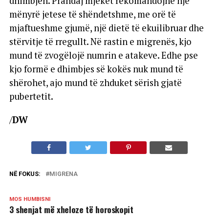
dhimbjen. Prandaj mjekët rekomandojnë një
mënyrë jetese të shëndetshme, me orë të
mjaftueshme gjumë, një dietë të ekuilibruar dhe
stërvitje të rregullt. Në rastin e migrenës, kjo
mund të zvogëlojë numrin e atakeve. Edhe pse
kjo formë e dhimbjes së kokës nuk mund të
shërohet, ajo mund të zhduket sërish gjatë
pubertetit.
/
DW
NË FOKUS:
MIGRENA
MOS HUMBISNI
3 shenjat më xheloze të horoskopit