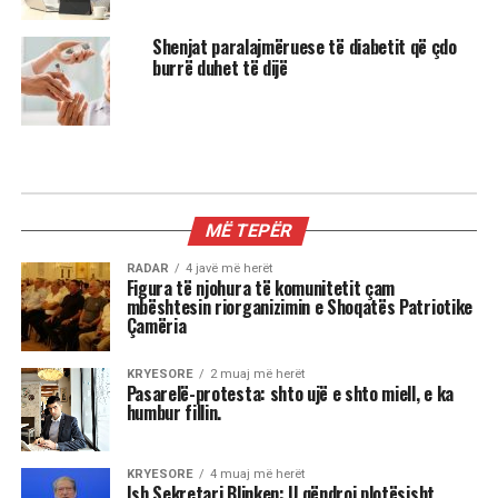
Shenjat paralajmëruese të diabetit që çdo
burrë duhet të dijë
MIX
Kur dita barazohet me natën, Meri
Shehu zbulon se çfarë sjell kjo javë
për çdo shenjë