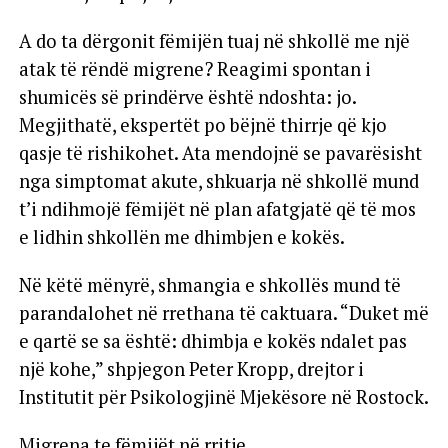
A do ta dërgonit fëmijën tuaj në shkollë me një
atak të rëndë migrene? Reagimi spontan i
shumicës së prindërve është ndoshta: jo.
Megjithatë, ekspertët po bëjnë thirrje që kjo
qasje të rishikohet. Ata mendojnë se pavarësisht
nga simptomat akute, shkuarja në shkollë mund
t’i ndihmojë fëmijët në plan afatgjatë që të mos
e lidhin shkollën me dhimbjen e kokës.
Në këtë mënyrë, shmangia e shkollës mund të
parandalohet në rrethana të caktuara. “Duket më
e qartë se sa është: dhimbja e kokës ndalet pas
një kohe,” shpjegon Peter Kropp, drejtor i
Institutit për Psikologjinë Mjekësore në Rostock.
Migrena te fëmijët në rritje