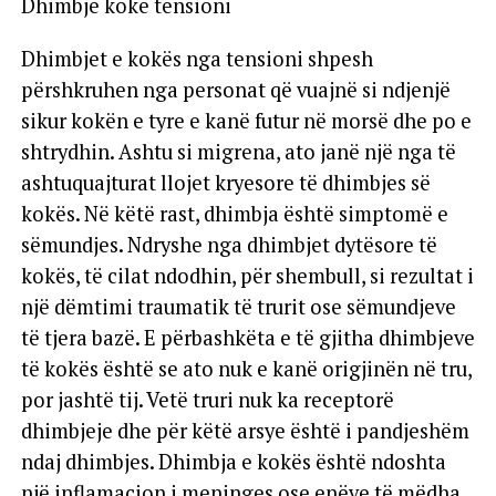
Dhimbje koke tensioni
Dhimbjet e kokës nga tensioni shpesh
përshkruhen nga personat që vuajnë si ndjenjë
sikur kokën e tyre e kanë futur në morsë dhe po e
shtrydhin. Ashtu si migrena, ato janë një nga të
ashtuquajturat llojet kryesore të dhimbjes së
kokës. Në këtë rast, dhimbja është simptomë e
sëmundjes. Ndryshe nga dhimbjet dytësore të
kokës, të cilat ndodhin, për shembull, si rezultat i
një dëmtimi traumatik të trurit ose sëmundjeve
të tjera bazë. E përbashkëta e të gjitha dhimbjeve
të kokës është se ato nuk e kanë origjinën në tru,
por jashtë tij. Vetë truri nuk ka receptorë
dhimbjeje dhe për këtë arsye është i pandjeshëm
ndaj dhimbjes. Dhimbja e kokës është ndoshta
një inflamacion i meninges ose enëve të mëdha