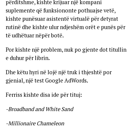
përditshme, kishte krijuar një kompani
suplemente që funksiononte pothuajse vetë,
kishte punësuar asistentë virtualë për detyrat
rutinë dhe kishte ulur ndjeshëm orët e punës për
të udhëtuar nëpër botë.
Por kishte një problem, nuk po gjente dot titullin
e duhur për librin.
Dhe këtu hyri në lojë një truk i thjeshtë por
gjenial, një test Google AdWords.
Ferriss kishte disa ide për tituj:
-Broadband and White Sand
-Millionaire Chameleon