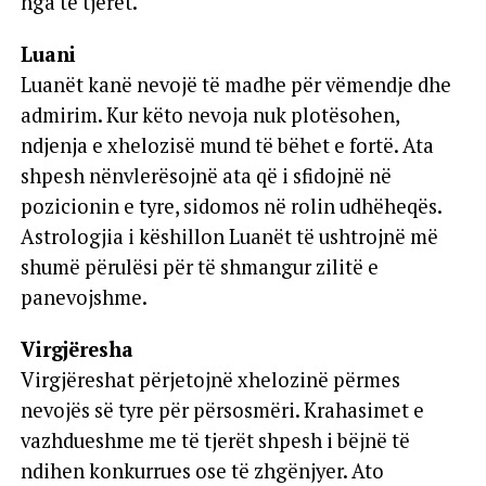
nga të tjerët.
Luani
Luanët kanë nevojë të madhe për vëmendje dhe
admirim. Kur këto nevoja nuk plotësohen,
ndjenja e xhelozisë mund të bëhet e fortë. Ata
shpesh nënvlerësojnë ata që i sfidojnë në
pozicionin e tyre, sidomos në rolin udhëheqës.
Astrologjia i këshillon Luanët të ushtrojnë më
shumë përulësi për të shmangur zilitë e
panevojshme.
Virgjëresha
Virgjëreshat përjetojnë xhelozinë përmes
nevojës së tyre për përsosmëri. Krahasimet e
vazhdueshme me të tjerët shpesh i bëjnë të
ndihen konkurrues ose të zhgënjyer. Ato