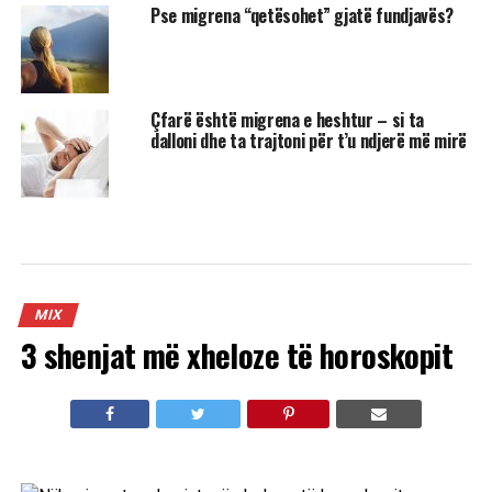
Pse migrena “qetësohet” gjatë fundjavës?
Çfarë është migrena e heshtur – si ta
dalloni dhe ta trajtoni për t’u ndjerë më mirë
MIX
3 shenjat më xheloze të horoskopit