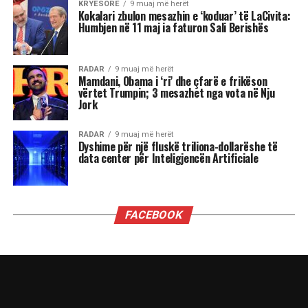
tensione, lëvizje të papritura, dinamizëm në
marrëdhënie dhe sfida ekonomike. Për disa
shenja, kjo është një javë premtuese që hap dyer
të reja, për të tjera, një moment i ndjeshëm ku
fati kërkon maturi dhe vetëpërmbajtje
Çdo shenjë do ta ndjejë këtë energji ndryshe nga
përplasjet emocionale të Dashit dhe pasiguritë e
Shigjetarit, te balancimi personal i Peshores dhe
fuqia komunikuese e Ujorit. Por një gjë është e
sigurt: qielli është në lëvizje dhe kush është i
gatshëm të dëgjojë mesazhet e tij, mund të dalë
më i fortë.
“Kemi një ditë të bukur. Është ekuinoksi i
vjeshtës. Dita barazohet me natën, dielli është