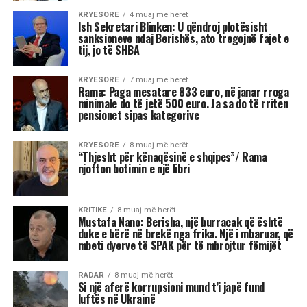
Shkruar nga Massimo Gaggi
Fitorja e Mamdanit duhet të
trajtohet me kujdes nga
Partia Demokratike. Ajo ka
rizbuluar aftësitë e
ndërmjetësimit agresiv të
Barack Obamës, duke
shfrytëzuar shqetësimet e
votuesve në lidhje me
ekonominë përpara
zgjedhjeve të mesit të