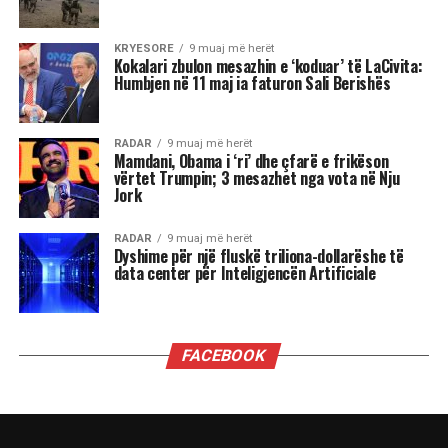
mandatit…
Tenda e madhe, kostoja e lartë e jetesës,
rregullat në ndryshim të lojës: në dritën e fitores
së Mamdanit, kryetarit të ri të bashkisë së Nju
Jorkut, Socialist Demokrat, dhe sukseseve të tjera
të Partisë Progresive në zgjedhjet e 4 nëntorit,
nga fitimi i posteve të guvernatorëve të
Virxhinias dhe Nju Xhersit deri te fitorja në
referendum në Kaliforni, këto tre fronte do të
jenë vendimtare, një vit nga tani, në zgjedhjet e
mesit të mandatit që mund ta privojnë Trumpin
nga kontrolli i Kongresit.
Fitorja e madhe e Mamdanit, me mobilizimin e
mbi 100 mijë vullnetarëve, përfaqëson një