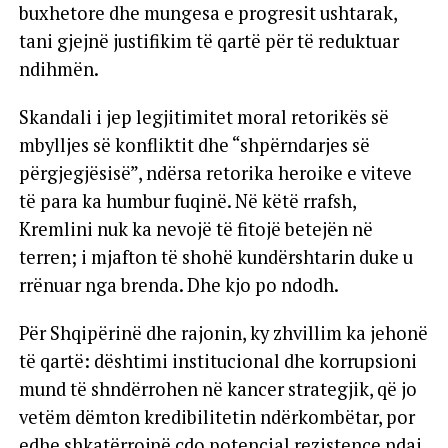
buxhetore dhe mungesa e progresit ushtarak,
tani gjejnë justifikim të qartë për të reduktuar
ndihmën.
Skandali i jep legjitimitet moral retorikës së
mbylljes së konfliktit dhe “shpërndarjes së
përgjegjësisë”, ndërsa retorika heroike e viteve
të para ka humbur fuqinë. Në këtë rrafsh,
Kremlini nuk ka nevojë të fitojë betejën në
terren; i mjafton të shohë kundërshtarin duke u
rrënuar nga brenda. Dhe kjo po ndodh.
Për Shqipërinë dhe rajonin, ky zhvillim ka jehonë
të qartë: dështimi institucional dhe korrupsioni
mund të shndërrohen në kancer strategjik, që jo
vetëm dëmton kredibilitetin ndërkombëtar, por
edhe shkatërrojnë çdo potencial rezistence ndaj