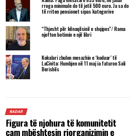
rroga minimale do të jetë 500 euro. Ja sa do
të rriten pensionet sipas kategorive
“Thjesht për kënaqësinë e shqipes”/ Rama
njofton botimin e një libri
Kokalari zbulon mesazhin e ‘koduar’ të
LaCivita: Humbjen në 11 maj ia faturon Sali
Berishës
RADAR
Figura të njohura të komunitetit
çam mbështesin riorganizimin e