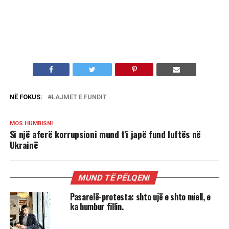
NË FOKUS:
LAJMET E FUNDIT
MOS HUMBISNI
Si një aferë korrupsioni mund t’i japë fund luftës në
Ukrainë
MUND TË PËLQENI
Pasarelë-protesta: shto ujë e shto miell, e
ka humbur fillin.