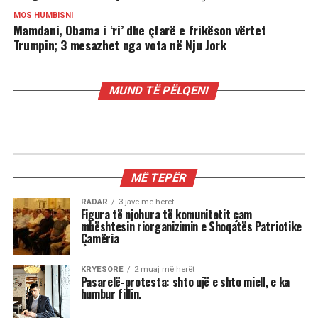
MOS HUMBISNI
Mamdani, Obama i ‘ri’ dhe çfarë e frikëson vërtet
Trumpin; 3 mesazhet nga vota në Nju Jork
MUND TË PËLQENI
RADAR
Mamdani, Obama i ‘ri’ dhe çfarë e
frikëson vërtet Trumpin; 3 mesazhet
nga vota në Nju Jork