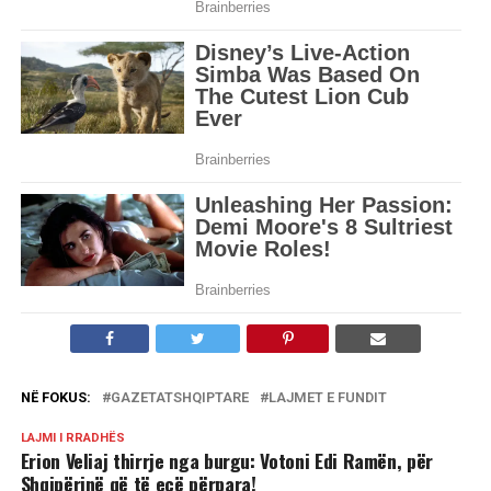
NË FOKUS:
GAZETATSHQIPTARE
LAJMET E FUNDIT
LAJMI I RRADHËS
Erion Veliaj thirrje nga burgu: Votoni Edi Ramën, për
Shqipërinë që të ecë përpara!