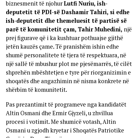
biznesmenit të njohur
Lutfi Nuriu, ish-
deputetit të PDI-së Dashamir Tahiri, si edhe
ish-deputetit dhe themeluesit të partisë së
parë të komunitetit çam, Tahir Muhedini,
një
prej figurave që i ka kushtuar pothuajse gjithë
jetën kauzës çame. Të pranishëm ishin edhe
shumë personalitete të tjera të respektuara, në
një sallë të mbushur plot me pjesëmarrës, të cilët
shprehën mbështetjen e tyre për riorganizimin e
shoqatës dhe angazhimin në nisma konkrete në
shërbim të komunitetit.
Pas prezantimit të programeve nga kandidatët
Altin Osmani dhe Ermir Gjyzeli, u zhvillua
procesi i votimit. Me shumicë votash, Altin
Osmani u zgjodh kryetar i Shoqatës Patriotike