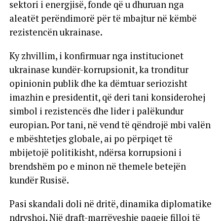
sektori i energjisë, fonde që u dhuruan nga
aleatët perëndimorë për të mbajtur në këmbë
rezistencën ukrainase.
Ky zhvillim, i konfirmuar nga institucionet
ukrainase kundër-korrupsionit, ka tronditur
opinionin publik dhe ka dëmtuar seriozisht
imazhin e presidentit, që deri tani konsiderohej
simbol i rezistencës dhe lider i palëkundur
europian. Por tani, në vend të qëndrojë mbi valën
e mbështetjes globale, ai po përpiqet të
mbijetojë politikisht, ndërsa korrupsioni i
brendshëm po e minon në themele betejën
kundër Rusisë.
Pasi skandali doli në dritë, dinamika diplomatike
ndryshoi. Një draft-marrëveshje paqeje filloi të