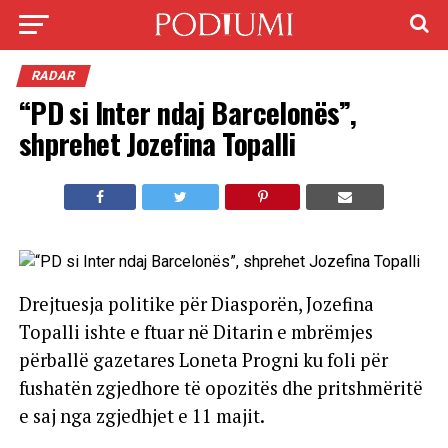
RADAR
“PD si Inter ndaj Barcelonës”,
shprehet Jozefina Topalli
Drejtuesja politike për Diasporën, Jozefina
Topalli ishte e ftuar në Ditarin e mbrëmjes
përballë gazetares Loneta Progni ku foli për
fushatën zgjedhore të opozitës dhe pritshmëritë
e saj nga zgjedhjet e 11 majit.