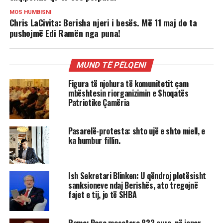
MOS HUMBISNI
Chris LaCivita: Berisha njeri i besës. Më 11 maj do ta
pushojmë Edi Ramën nga puna!
MUND TË PËLQENI
Figura të njohura të komunitetit çam
mbështesin riorganizimin e Shoqatës
Patriotike Çamëria
Pasarelë-protesta: shto ujë e shto miell, e
ka humbur fillin.
Ish Sekretari Blinken: U qëndroj plotësisht
sanksioneve ndaj Berishës, ato tregojnë
fajet e tij, jo të SHBA
Rama: Paga mesatare 833 euro, në janar