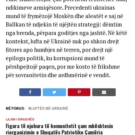
ndikimeve armiqësore. Precedenti ukrainas
mund të frymëzojë Moskën dhe aleatët e saj në
Ballkan të ndjekin të njëjtën strategji: dëmtim
nga brenda, përpara goditjes nga jashtë. Në këtë
kontekst, lufta në Ukrainë nuk po shkon drejt
fitores apo humbjes në terren, por drejt një
epilogu politik, ku korrupsioni mund të
përshpejtojë paqen, por me kosto të frikshme
për sovranitetin dhe ardhmërinë e vendit.
NË FOKUS:
LUFTËS NË UKRAINË
LAJMI I RRADHËS
Figura të njohura të komunitetit çam mbështesin
riorganizimin e Shoqatës Patriotike Çamëria