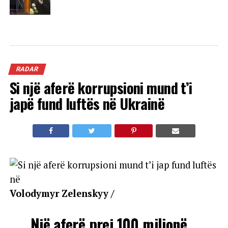
RADAR
Si një aferë korrupsioni mund t’i
japë fund luftës në Ukrainë
Volodymyr Zelenskyy /
Një aferë prej 100 milionë