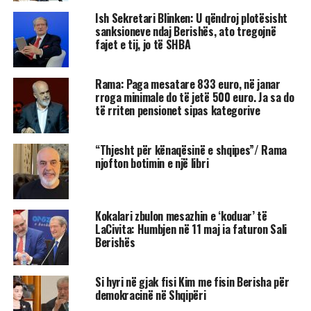
Ish Sekretari Blinken: U qëndroj plotësisht
sanksioneve ndaj Berishës, ato tregojnë
fajet e tij, jo të SHBA
Rama: Paga mesatare 833 euro, në janar
rroga minimale do të jetë 500 euro. Ja sa do
të rriten pensionet sipas kategorive
“Thjesht për kënaqësinë e shqipes”/ Rama
njofton botimin e një libri
Kokalari zbulon mesazhin e ‘koduar’ të
LaCivita: Humbjen në 11 maj ia faturon Sali
Berishës
Si hyri në gjak fisi Kim me fisin Berisha për
demokracinë në Shqipëri