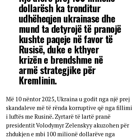
dollarësh ka tronditur
udhëheqjen ukrainase dhe
mund ta detyrojë të pranojë
kushte paqeje në favor të
Rusisë, duke e kthyer
krizën e brendshme në
armë strategjike për
Kremlinin.
Më 10 nëntor 2025, Ukraina u godit nga një prej
skandaleve më të rënda korruptive që nga fillimi
i luftës me Rusinë. Zyrtarë të lartë pranë
presidentit Volodymyr Zelenskyy akuzohen për
zhdukjen e mbi 100 milionë dollarëve nga