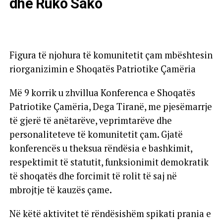
dhe Ruko Sako
Figura të njohura të komunitetit çam mbështesin
riorganizimin e Shoqatës Patriotike Çamëria
Më 9 korrik u zhvillua Konferenca e Shoqatës
Patriotike Çamëria, Dega Tiranë, me pjesëmarrje
të gjerë të anëtarëve, veprimtarëve dhe
personaliteteve të komunitetit çam. Gjatë
konferencës u theksua rëndësia e bashkimit,
respektimit të statutit, funksionimit demokratik
të shoqatës dhe forcimit të rolit të saj në
mbrojtje të kauzës çame.
Në këtë aktivitet të rëndësishëm spikati prania e