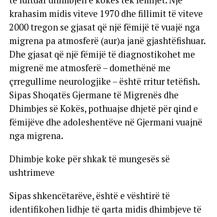
të luftuar dhimbjen e kokës tek fëmijët. Një
krahasim midis viteve 1970 dhe fillimit të viteve
2000 tregon se gjasat që një fëmijë të vuajë nga
migrena pa atmosferë (aur)a janë gjashtëfishuar.
Dhe gjasat që një fëmijë të diagnostikohet me
migrenë me atmosferë – domethënë me
çrregullime neurologjike – është rritur tetëfish.
Sipas Shoqatës Gjermane të Migrenës dhe
Dhimbjes së Kokës, pothuajse dhjetë për qind e
fëmijëve dhe adoleshentëve në Gjermani vuajnë
nga migrena.
Dhimbje koke për shkak të mungesës së
ushtrimeve
Sipas shkencëtarëve, është e vështirë të
identifikohen lidhje të qarta midis dhimbjeve të