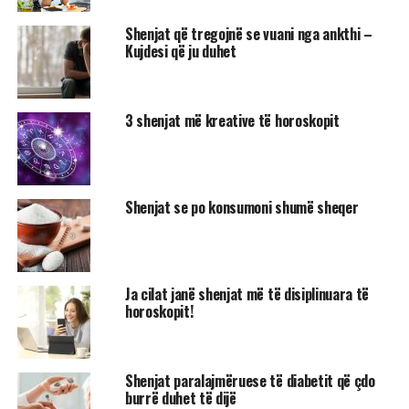
Shenjat që tregojnë se vuani nga ankthi –
Kujdesi që ju duhet
3 shenjat më kreative të horoskopit
Shenjat se po konsumoni shumë sheqer
Ja cilat janë shenjat më të disiplinuara të
horoskopit!
Shenjat paralajmëruese të diabetit që çdo
burrë duhet të dijë