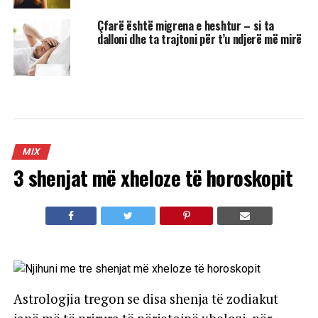
Çfarë është migrena e heshtur – si ta
dalloni dhe ta trajtoni për t’u ndjerë më mirë
MIX
3 shenjat më xheloze të horoskopit
Astrologjia tregon se disa shenja të zodiakut