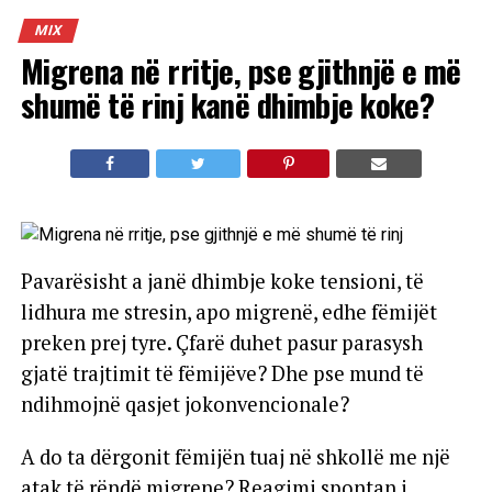
MIX
Migrena në rritje, pse gjithnjë e më
shumë të rinj kanë dhimbje koke?
Pavarësisht a janë dhimbje koke tensioni, të
lidhura me stresin, apo migrenë, edhe fëmijët
preken prej tyre. Çfarë duhet pasur parasysh
gjatë trajtimit të fëmijëve? Dhe pse mund të
ndihmojnë qasjet jokonvencionale?
A do ta dërgonit fëmijën tuaj në shkollë me një
atak të rëndë migrene? Reagimi spontan i