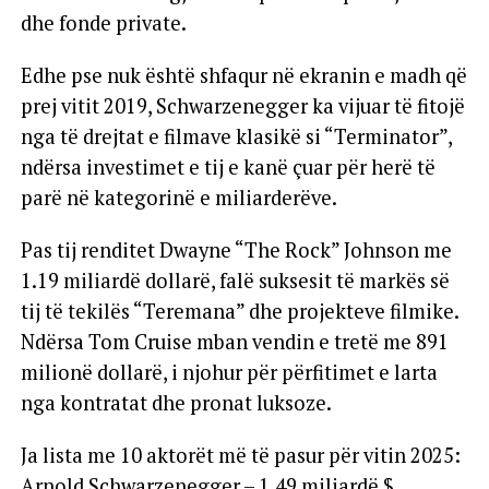
dhe fonde private.
Edhe pse nuk është shfaqur në ekranin e madh që
prej vitit 2019, Schwarzenegger ka vijuar të fitojë
nga të drejtat e filmave klasikë si “Terminator”,
ndërsa investimet e tij e kanë çuar për herë të
parë në kategorinë e miliarderëve.
Pas tij renditet Dwayne “The Rock” Johnson me
1.19 miliardë dollarë, falë suksesit të markës së
tij të tekilës “Teremana” dhe projekteve filmike.
Ndërsa Tom Cruise mban vendin e tretë me 891
milionë dollarë, i njohur për përfitimet e larta
nga kontratat dhe pronat luksoze.
Ja lista me 10 aktorët më të pasur për vitin 2025:
Arnold Schwarzenegger – 1.49 miliardë $