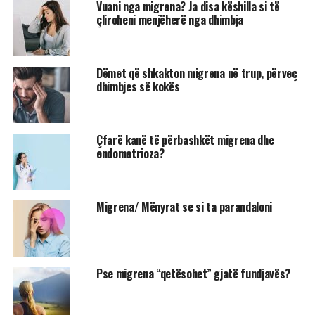
Vuani nga migrena? Ja disa këshilla si të
çliroheni menjëherë nga dhimbja
Dëmet që shkakton migrena në trup, përveç
dhimbjes së kokës
Çfarë kanë të përbashkët migrena dhe
endometrioza?
Migrena/ Mënyrat se si ta parandaloni
Pse migrena “qetësohet” gjatë fundjavës?