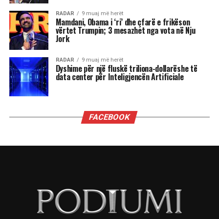
shenja, kjo është një javë premtuese që hap dyer
të reja, për të tjera, një moment i ndjeshëm ku
fati kërkon maturi dhe vetëpërmbajtje
Çdo shenjë do ta ndjejë këtë energji ndryshe nga
përplasjet emocionale të Dashit dhe pasiguritë e
Shigjetarit, te balancimi personal i Peshores dhe
fuqia komunikuese e Ujorit. Por një gjë është e
sigurt: qielli është në lëvizje dhe kush është i
gatshëm të dëgjojë mesazhet e tij, mund të dalë
më i fortë.
“Kemi një ditë të bukur. Është ekuinoksi i
vjeshtës. Dita barazohet me natën, dielli është
futur tashmë në Peshore. Dhe duke u futur Dielli
në Peshore kërkojmë një ekuilibrim sepse na
pret një dimër i gjatë përpara. E rëndësishme