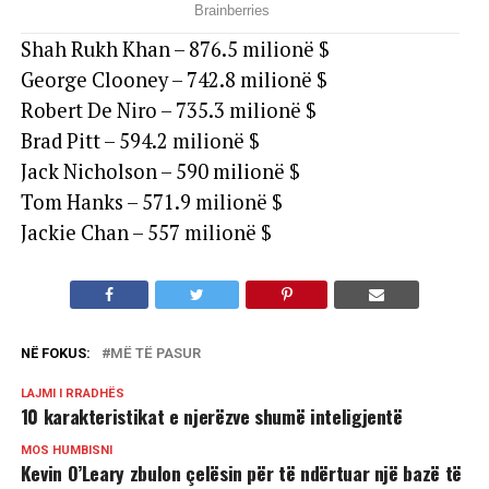
Shah Rukh Khan – 876.5 milionë $
George Clooney – 742.8 milionë $
Robert De Niro – 735.3 milionë $
Brad Pitt – 594.2 milionë $
Jack Nicholson – 590 milionë $
Tom Hanks – 571.9 milionë $
Jackie Chan – 557 milionë $
NË FOKUS:
MË TË PASUR
LAJMI I RRADHËS
10 karakteristikat e njerëzve shumë inteligjentë
MOS HUMBISNI
Kevin O’Leary zbulon çelësin për të ndërtuar një bazë të