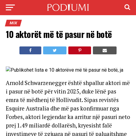
MIX
10 aktorët më të pasur në botë
Arnold Schwarzenegger është shpallur aktori më
i pasur në botë për vitin 2025, duke lënë pas
emra të mëdhenj të Hollivudit. Sipas revistës
Esquire Australia dhe më pas konfirmuar nga
Forbes, aktori legjendar ka arritur një pasuri neto
prej 1.49 miliardë dollarësh, kryesisht falë
investimeve të zgjuara në pasuri të paluajtshme