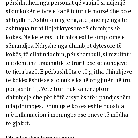
përshkruhen nga personat që vuajnë si ndjenjë
sikur kokën e tyre e kanë futur në morsë dhe po e
shtrydhin. Ashtu si migrena, ato janë një nga të
ashtuquajturat llojet kryesore të dhimbjes së
kokës. Në këtë rast, dhimbja është simptomë e
sëmundjes. Ndryshe nga dhimbjet dytësore të
kokës, të cilat ndodhin, për shembull, si rezultat i
një dëmtimi traumatik të trurit ose sëmundjeve
të tjera bazë. E përbashkëta e të gjitha dhimbjeve
të kokës është se ato nuk e kanë origjinën në tru,
por jashtë tij. Vetë truri nuk ka receptorë
dhimbjeje dhe për këtë arsye është i pandjeshëm
ndaj dhimbjes. Dhimbja e kokës është ndoshta
një inflamacion i meninges ose enëve të mëdha
të gjakut.