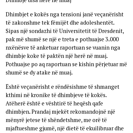
Dhimbje disa herë në muaj
Dhimbjet e kokës nga tensioni janë veçanërisht
të zakonshme tek fëmijët dhe adoleshentët.
Sipas një sondazhi të Universitetit të Dresdenit,
pak më shumë se një e treta e pothuajse 3.000
nxënësve të anketuar raportuan se vuanin nga
dhimbje koke të paktën një herë në muaj.
Pothuajse po aq raportuan se kishin përjetuar më
shumë se dy atake në muaj.
Është veçanërisht e rëndësishme të shmanget
kthimi në kronike të dhimbjeve të kokës.
Atëherë është e vështirë të heqësh qafe
dhimbjen. Prandaj mjekët rekomandojnë një
mënyrë jetese të shëndetshme, me orë të
mjaftueshme gjumë, një dietë të ekuilibruar dhe