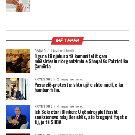
MIX
Kur dita barazohet me natën, Meri
Shehu zbulon se çfarë sjell kjo javë
për çdo shenjë
Stina e vjeshtës ka nisur me një energji kozmike