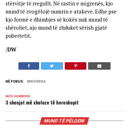
stërvitje të rregullt. Në rastin e migrenës, kjo
mund të zvogëlojë numrin e atakeve. Edhe pse
kjo formë e dhimbjes së kokës nuk mund të
shërohet, ajo mund të zhduket sërish gjatë
pubertetit.
/
DW
NË FOKUS:
MIGRENA
MOS HUMBISNI
3 shenjat më xheloze të horoskopit
MUND TË PËLQENI