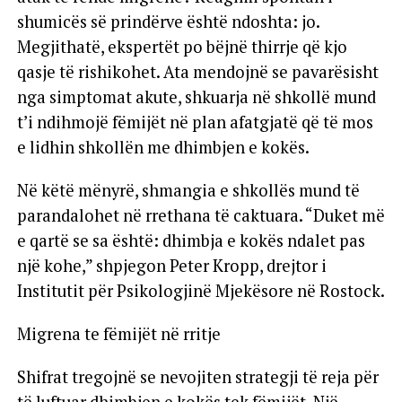
shumicës së prindërve është ndoshta: jo.
Megjithatë, ekspertët po bëjnë thirrje që kjo
qasje të rishikohet. Ata mendojnë se pavarësisht
nga simptomat akute, shkuarja në shkollë mund
t’i ndihmojë fëmijët në plan afatgjatë që të mos
e lidhin shkollën me dhimbjen e kokës.
Në këtë mënyrë, shmangia e shkollës mund të
parandalohet në rrethana të caktuara. “Duket më
e qartë se sa është: dhimbja e kokës ndalet pas
një kohe,” shpjegon Peter Kropp, drejtor i
Institutit për Psikologjinë Mjekësore në Rostock.
Migrena te fëmijët në rritje
Shifrat tregojnë se nevojiten strategji të reja për