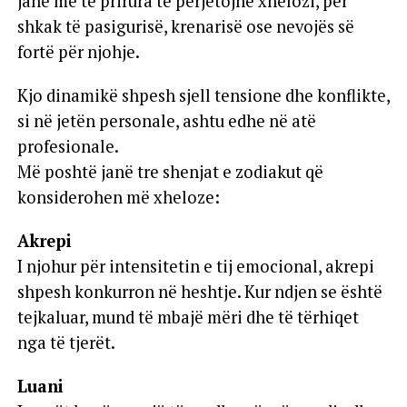
janë më të prirura të përjetojnë xhelozi, për
shkak të pasigurisë, krenarisë ose nevojës së
fortë për njohje.
Kjo dinamikë shpesh sjell tensione dhe konflikte,
si në jetën personale, ashtu edhe në atë
profesionale.
Më poshtë janë tre shenjat e zodiakut që
konsiderohen më xheloze:
Akrepi
I njohur për intensitetin e tij emocional, akrepi
shpesh konkurron në heshtje. Kur ndjen se është
tejkaluar, mund të mbajë mëri dhe të tërhiqet
nga të tjerët.
Luani