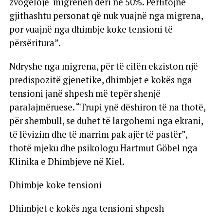
zvogëlojë migrenën deri në 50%. Përfitojnë
gjithashtu personat që nuk vuajnë nga migrena,
por vuajnë nga dhimbje koke tensioni të
përsëritura”.
Ndryshe nga migrena, për të cilën ekziston një
predispozitë gjenetike, dhimbjet e kokës nga
tensioni janë shpesh më tepër shenjë
paralajmëruese. “Trupi ynë dëshiron të na thotë,
për shembull, se duhet të largohemi nga ekrani,
të lëvizim dhe të marrim pak ajër të pastër”,
thotë mjeku dhe psikologu Hartmut Göbel nga
Klinika e Dhimbjeve në Kiel.
Dhimbje koke tensioni
Dhimbjet e kokës nga tensioni shpesh