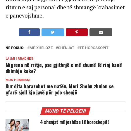
ritmin e saj personal dhe të shmangë krahasimet
e panevojshme.
NË FOKUS:
MË XHELOZE
SHENJAT
TË HOROSKOPIT
LAJMI I RRADHËS
Migrena në rritje, pse gjithnjë e më shumë të rinj kanë
dhimbje koke?
MOS HUMBISNI
Kur dita barazohet me natën, Meri Shehu zbulon se
çfarë sjell kjo javë për çdo shenjë
MUND TË PËLQENI
4 shenjat më joshëse të horoskopit!