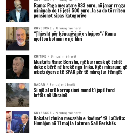
të jashtëzakonshme dhe këtë javë yjet nuk
premtojnë qetësi! Në studion e “Rudina” në Tv
Klan, astrologia Meri Shehu bëri parashikimin
për 12 shenjat e horoskopit, duke e quajtur këtë
periudhë një “pikë kthese” në shumë aspekte të
jetës. Me Diellin që ka hyrë në shenjën e
Peshores dhe Marsin që po futet në Akrep,
universi na fton të kërkojmë ekuilibër, të
rigjejmë veten dhe të marrim vendime që do të
na ndikojnë për muaj me radhë.
“Është ekuinoksi i vjeshtës, dita barazohet me
natën dhe na fton në reflektim”, tha Shehu, duke
nënvizuar se kjo javë do të shënohet nga
tensione, lëvizje të papritura, dinamizëm në
marrëdhënie dhe sfida ekonomike. Për disa