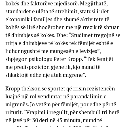
kokës dhe faktorëve mjedisorë. Megjithatë,
standardet e ulëta të strehimit, statusi i ulët
ekonomik i familjes dhe shumë aktivitete të
kohës së lirë shoqërohen me një rrezik të shtuar
të dhimbjes së kokës. Dhe: “Studimet tregojnë se
rritja e dhimbjeve të kokës tek fëmijët është e
lidhur ngushtë me mungesën e lëvizjes”,
shpjegon psikologu Peter Kropp. “Tek fëmijët
me predispozicion gjenetik, kjo mund të
shkaktojë edhe një atak migrene”.
Kropp thekson se sportet që rrisin rezistencën
luajnë një rol vendimtar në parandalimin e
migrenës. Jo vetëm për fëmijët, por edhe për të
rriturit. “Vrapimi i rregullt, për shembull tri herë
në javë për 30 deri në 45 minuta, mund të