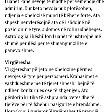
Luanët kanë nevojë të madhe për vëmendje dhe
admirim. Kur këto nevoja nuk plotësohen,
ndjenja e xhelozisë mund të bëhet e fortë. Ata
shpesh nënvlerësojnë ata që i sfidojnë në
pozicionin e tyre, sidomos në rolin udhëheqës.
Astrologjia i këshillon Luanët të ushtrojnë më
shumë përulësi për të shmangur zilitë e
panevojshme.
Virgjëresha
Virgjëreshat përjetojnë xhelozinë përmes
nevojës së tyre për përsosmëri. Krahasimet e
vazhdueshme me të tjerët shpesh i bëjnë të
ndihen konkurrues ose të zhgënjyer. Ato
përdorin kritika të ashpra ndaj vetes dhe të
tjerëve për të fshehur pasiguritë e brendshme.
Horoskopi i sugjeron Virgjëreshës të pranojë