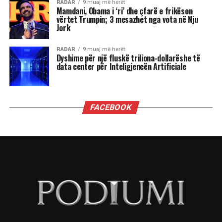
të reja, për të tjera, një moment i ndjeshëm ku
fati kërkon maturi dhe vetëpërmbajtje
Çdo shenjë do ta ndjejë këtë energji ndryshe nga
përplasjet emocionale të Dashit dhe pasiguritë e
Shigjetarit, te balancimi personal i Peshores dhe
fuqia komunikuese e Ujorit. Por një gjë është e
sigurt: qielli është në lëvizje dhe kush është i
gatshëm të dëgjojë mesazhet e tij, mund të dalë
më i fortë.
“Kemi një ditë të bukur. Është ekuinoksi i
vjeshtës. Dita barazohet me natën, dielli është
futur tashmë në Peshore. Dhe duke u futur Dielli
në Peshore kërkojmë një ekuilibrim sepse na
pret një dimër i gjatë përpara. E rëndësishme
është do të gjejmë një ekuilibër, por nesër futet