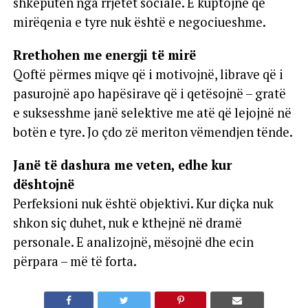
shkëputen nga rrjetet sociale. E kuptojnë që
mirëqenia e tyre nuk është e negociueshme.
Rrethohen me energji të mirë
Qoftë përmes miqve që i motivojnë, librave që i
pasurojnë apo hapësirave që i qetësojnë – gratë
e suksesshme janë selektive me atë që lejojnë në
botën e tyre. Jo çdo zë meriton vëmendjen tënde.
Janë të dashura me veten, edhe kur
dështojnë
Perfeksioni nuk është objektivi. Kur diçka nuk
shkon siç duhet, nuk e kthejnë në dramë
personale. E analizojnë, mësojnë dhe ecin
përpara – më të forta.