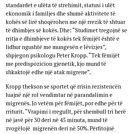
standardet e ulëta të strehimit, statusi i ulët
ekonomik i familjes dhe shumë aktivitete të
kohës së lirë shoqërohen me një rrezik të shtuar
të dhimbjes së kokës. Dhe: “Studimet tregojnë se
rritja e dhimbjeve të kokës tek fëmijët është e
lidhur ngushtë me mungesën e lëvizjes”,
shpjegon psikologu Peter Kropp. “Tek fëmijët
me predispozicion gjenetik, kjo mund të
shkaktojë edhe një atak migrene”.
Kropp thekson se sportet që rrisin rezistencën
luajnë një rol vendimtar në parandalimin e
migrenës. Jo vetëm për fëmijët, por edhe për të
rriturit. “Vrapimi i rregullt, për shembull tri herë
në javë për 30 deri në 45 minuta, mund të
zvogëlojë migrenën deri në 50%. Përfitojnë