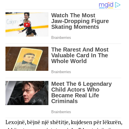
Lexojnë, bëjnë një shëtitje, kujdesen për lëkurën,