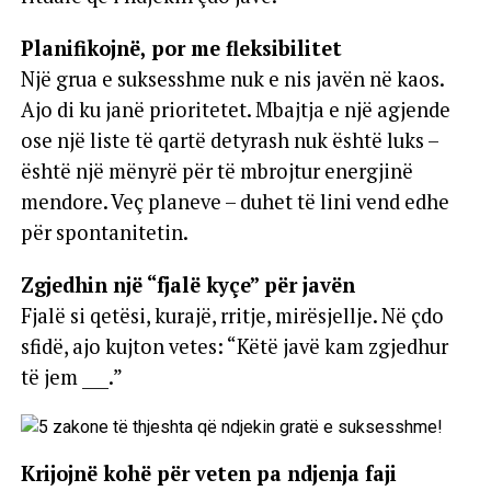
Planifikojnë, por me fleksibilitet
Një grua e suksesshme nuk e nis javën në kaos.
Ajo di ku janë prioritetet. Mbajtja e një agjende
ose një liste të qartë detyrash nuk është luks –
është një mënyrë për të mbrojtur energjinë
mendore. Veç planeve – duhet të lini vend edhe
për spontanitetin.
Zgjedhin një “fjalë kyçe” për javën
Fjalë si qetësi, kurajë, rritje, mirësjellje. Në çdo
sfidë, ajo kujton vetes: “Këtë javë kam zgjedhur
të jem ___.”
Krijojnë kohë për veten pa ndjenja faji