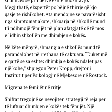
shumicës së prindërve është ndoshta: jo.
Megjithatë, ekspertët po bëjnë thirrje që kjo
qasje të rishikohet. Ata mendojnë se pavarësisht
nga simptomat akute, shkuarja në shkollë mund
t’i ndihmojë fëmijët në plan afatgjatë që të mos
e lidhin shkollën me dhimbjen e kokës.
Në këtë mënyrë, shmangia e shkollës mund të
parandalohet në rrethana të caktuara. “Duket më
e qartë se sa është: dhimbja e kokës ndalet pas
një kohe,” shpjegon Peter Kropp, drejtor i
Institutit për Psikologjinë Mjekësore në Rostock.
Migrena te fëmijët në rritje
Shifrat tregojnë se nevojiten strategji të reja për
të luftuar dhimbjen e kokës tek fëmijët. Një