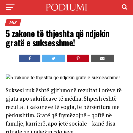
MIX
5 zakone të thjeshta që ndjekin
gratë e suksesshme!
Suksesi nuk është gjithmonë rezultat i orëve të
gjata apo sakrificave të mëdha. Shpesh është
rezultat i zakoneve të vogla, të përsëritura me
përkushtim. Gratë që frymëzojnë – qoftë në
familje, karrierë, apo jetë sociale – kanë disa
rituale që i ndjekin çdo javë.