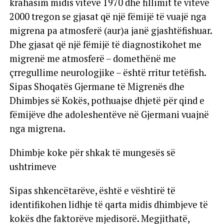
krahasim midis viteve 1970 dhe fillimit të viteve
2000 tregon se gjasat që një fëmijë të vuajë nga
migrena pa atmosferë (aur)a janë gjashtëfishuar.
Dhe gjasat që një fëmijë të diagnostikohet me
migrenë me atmosferë – domethënë me
çrregullime neurologjike – është rritur tetëfish.
Sipas Shoqatës Gjermane të Migrenës dhe
Dhimbjes së Kokës, pothuajse dhjetë për qind e
fëmijëve dhe adoleshentëve në Gjermani vuajnë
nga migrena.
Dhimbje koke për shkak të mungesës së
ushtrimeve
Sipas shkencëtarëve, është e vështirë të
identifikohen lidhje të qarta midis dhimbjeve të
kokës dhe faktorëve mjedisorë. Megjithatë,