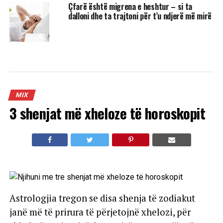
Çfarë është migrena e heshtur – si ta
dalloni dhe ta trajtoni për t’u ndjerë më mirë
MIX
3 shenjat më xheloze të horoskopit
Astrologjia tregon se disa shenja të zodiakut
janë më të prirura të përjetojnë xhelozi, për