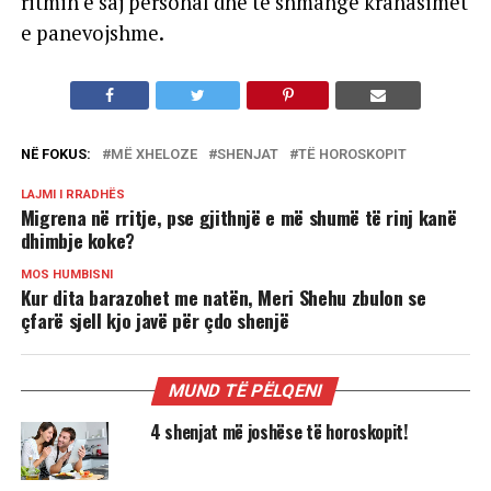
ritmin e saj personal dhe të shmangë krahasimet
e panevojshme.
NË FOKUS:
MË XHELOZE
SHENJAT
TË HOROSKOPIT
LAJMI I RRADHËS
Migrena në rritje, pse gjithnjë e më shumë të rinj kanë
dhimbje koke?
MOS HUMBISNI
Kur dita barazohet me natën, Meri Shehu zbulon se
çfarë sjell kjo javë për çdo shenjë
MUND TË PËLQENI
4 shenjat më joshëse të horoskopit!