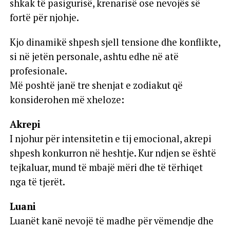
shkak të pasigurisë, krenarisë ose nevojës së
fortë për njohje.
Kjo dinamikë shpesh sjell tensione dhe konflikte,
si në jetën personale, ashtu edhe në atë
profesionale.
Më poshtë janë tre shenjat e zodiakut që
konsiderohen më xheloze:
Akrepi
I njohur për intensitetin e tij emocional, akrepi
shpesh konkurron në heshtje. Kur ndjen se është
tejkaluar, mund të mbajë mëri dhe të tërhiqet
nga të tjerët.
Luani
Luanët kanë nevojë të madhe për vëmendje dhe