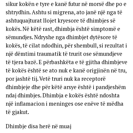
sikur kokën e tyre e kanë futur në morsë dhe po e
shtrydhin. Ashtu si migrena, ato janë një nga të
ashtuquajturat llojet kryesore të dhimbjes së
kokës. Në këtë rast, dhimbja është simptomë e
sëmundjes. Ndryshe nga dhimbjet dytësore të
kokës, të cilat ndodhin, për shembull, si rezultat i
një dëmtimi traumatik të trurit ose sëmundjeve
të tjera bazë. E përbashkëta e të gjitha dhimbjeve
të kokës është se ato nuk e kanë origjinën në tru,
por jashtë tij. Vetë truri nuk ka receptorë
dhimbjeje dhe për këtë arsye është i pandjeshëm
ndaj dhimbjes. Dhimbja e kokës është ndoshta
një inflamacion i meninges ose enëve të mëdha
të gjakut.
Dhimbje disa herë në muaj