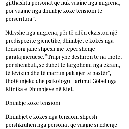
gjithashtu personat që nuk vuajnë nga migrena,
por vuajnë nga dhimbje koke tensioni të
përsëritura”.
Ndryshe nga migrena, për të cilën ekziston një
predispozitë gjenetike, dhimbjet e kokës nga
tensioni janë shpesh më tepër shenjë
paralajmëruese. “Trupi ynë dëshiron të na thotë,
për shembull, se duhet të largohemi nga ekrani,
të lëvizim dhe të marrim pak ajër të pastër”,
thotë mjeku dhe psikologu Hartmut Göbel nga
Klinika e Dhimbjeve në Kiel.
Dhimbje koke tensioni
Dhimbjet e kokës nga tensioni shpesh
përshkruhen nga personat që vuajnë si ndjenjë