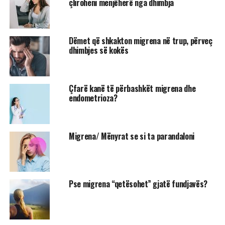
çliroheni menjëherë nga dhimbja
Dëmet që shkakton migrena në trup, përveç
dhimbjes së kokës
Çfarë kanë të përbashkët migrena dhe
endometrioza?
Migrena/ Mënyrat se si ta parandaloni
Pse migrena “qetësohet” gjatë fundjavës?