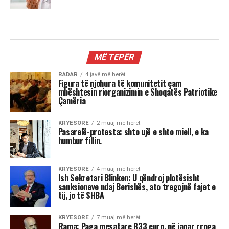
MIX
Kur dita barazohet me natën, Meri
Shehu zbulon se çfarë sjell kjo javë
për çdo shenjë
Stina e vjeshtës ka nisur me një energji kozmike
të jashtëzakonshme dhe këtë javë yjet nuk