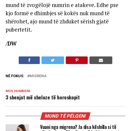
mund të zvogëlojë numrin e atakeve. Edhe pse
kjo formë e dhimbjes së kokës nuk mund të
shërohet, ajo mund të zhduket sërish gjatë
pubertetit.
/
DW
NË FOKUS:
MIGRENA
MOS HUMBISNI
3 shenjat më xheloze të horoskopit
MUND TË PËLQENI
Vuani nga migrena? Ja disa këshilla si të