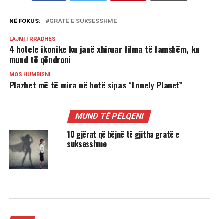
NË FOKUS:
GRATË E SUKSESSHME
LAJMI I RRADHËS
4 hotele ikonike ku janë xhiruar filma të famshëm, ku
mund të qëndroni
MOS HUMBISNI
Plazhet më të mira në botë sipas “Lonely Planet”
MUND TË PËLQENI
10 gjërat që bëjnë të gjitha gratë e
suksesshme