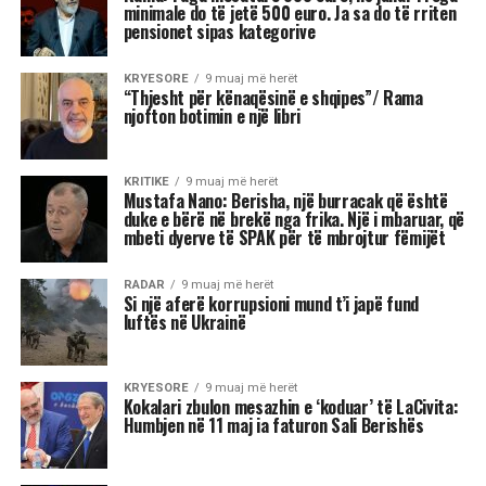
premtojnë qetësi! Në studion e “Rudina” në Tv
Klan, astrologia Meri Shehu bëri parashikimin
për 12 shenjat e horoskopit, duke e quajtur këtë
periudhë një “pikë kthese” në shumë aspekte të
jetës. Me Diellin që ka hyrë në shenjën e
Peshores dhe Marsin që po futet në Akrep,
universi na fton të kërkojmë ekuilibër, të
rigjejmë veten dhe të marrim vendime që do të
na ndikojnë për muaj me radhë.
“Është ekuinoksi i vjeshtës, dita barazohet me
natën dhe na fton në reflektim”, tha Shehu, duke
nënvizuar se kjo javë do të shënohet nga
tensione, lëvizje të papritura, dinamizëm në
marrëdhënie dhe sfida ekonomike. Për disa
shenja, kjo është një javë premtuese që hap dyer