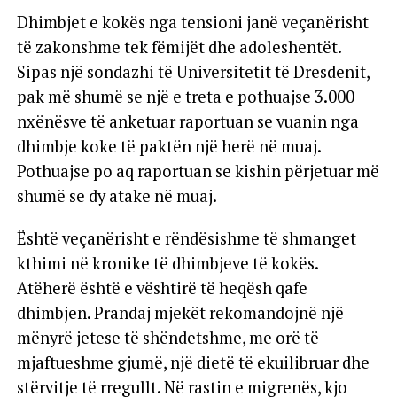
Dhimbjet e kokës nga tensioni janë veçanërisht
të zakonshme tek fëmijët dhe adoleshentët.
Sipas një sondazhi të Universitetit të Dresdenit,
pak më shumë se një e treta e pothuajse 3.000
nxënësve të anketuar raportuan se vuanin nga
dhimbje koke të paktën një herë në muaj.
Pothuajse po aq raportuan se kishin përjetuar më
shumë se dy atake në muaj.
Është veçanërisht e rëndësishme të shmanget
kthimi në kronike të dhimbjeve të kokës.
Atëherë është e vështirë të heqësh qafe
dhimbjen. Prandaj mjekët rekomandojnë një
mënyrë jetese të shëndetshme, me orë të
mjaftueshme gjumë, një dietë të ekuilibruar dhe
stërvitje të rregullt. Në rastin e migrenës, kjo