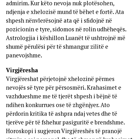
admirim. Kur këto nevoja nuk plotësohen,
ndjenja e xhelozisë mund të bëhet e fortë. Ata
shpesh nënvlerësojnë ata që i sfidojnë në
pozicionin e tyre, sidomos në rolin udhëheqës.
Astrologjia i këshillon Luanët të ushtrojnë më
shumë përulësi për të shmangur zilitë e
panevojshme.
Virgjëresha
Virgjëreshat përjetojnë xhelozinë përmes
nevojës së tyre për përsosmëri. Krahasimet e
vazhdueshme me të tjerët shpesh i bëjnë të
ndihen konkurrues ose të zhgënjyer. Ato
përdorin kritika të ashpra ndaj vetes dhe të
tjerëve për të fshehur pasiguritë e brendshme.
Horoskopi i sugjeron Virgjëreshës të pranojë