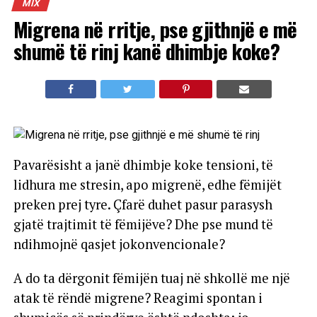
MIX
Migrena në rritje, pse gjithnjë e më
shumë të rinj kanë dhimbje koke?
Pavarësisht a janë dhimbje koke tensioni, të
lidhura me stresin, apo migrenë, edhe fëmijët
preken prej tyre. Çfarë duhet pasur parasysh
gjatë trajtimit të fëmijëve? Dhe pse mund të
ndihmojnë qasjet jokonvencionale?
A do ta dërgonit fëmijën tuaj në shkollë me një
atak të rëndë migrene? Reagimi spontan i