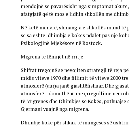
mendojnë se pavarësisht nga simptomat akute, 
afatgjatë që të mos e lidhin shkollën me dhimb
Në këtë mënyrë, shmangia e shkollës mund të p
se sa është: dhimbja e kokës ndalet pas një kohe
Psikologjinë Mjekësore në Rostock.
Migrena te fëmijët në rritje
Shifrat tregojnë se nevojiten strategji të reja 
midis viteve 1970 dhe fillimit të viteve 2000 tr
atmosferë (aur)a janë gjashtëfishuar. Dhe gjas
atmosferë – domethënë me çrregullime neurologj
të Migrenës dhe Dhimbjes së Kokës, pothuajse d
Gjermani vuajnë nga migrena.
Dhimbje koke për shkak të mungesës së ushtr