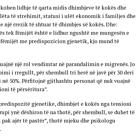
fikohen lidhje të qarta midis dhimbjeve të kokës dhe
ëta të strehimit, statusi i ulët ekonomik i familjes dhe
 një rrezik të shtuar të dhimbjes së kokës. Dhe:
kës tek fëmijët është e lidhur ngushtë me mungesën e
 fëmijët me predispozicion gjenetik, kjo mund të
luajnë një rol vendimtar në parandalimin e migrenës. Jo
pimi i rregullt, për shembull tri herë në javë për 30 deri
në 50%. Përfitojnë gjithashtu personat që nuk vuajnë
oni të përsëritura”.
predispozitë gjenetike, dhimbjet e kokës nga tensioni
upi ynë dëshiron të na thotë, për shembull, se duhet të
 pak ajër të pastër”, thotë mjeku dhe psikologu
.