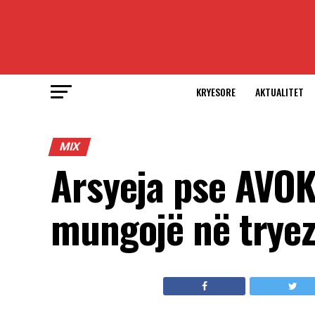
KRYESORE
AKTUALITET
MIX
Arsyeja pse AVO
mungojë në tryez