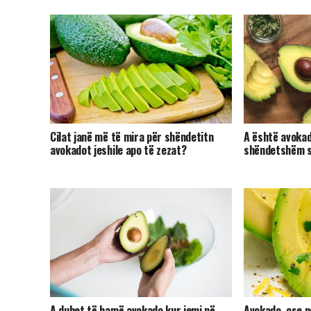
Cilat janë më të mira për shëndetitn
A është avokado
avokadot jeshile apo të zezat?
shëndetshëm 
A duhet të hamë avokado kur jemi në
Avokado, ose n