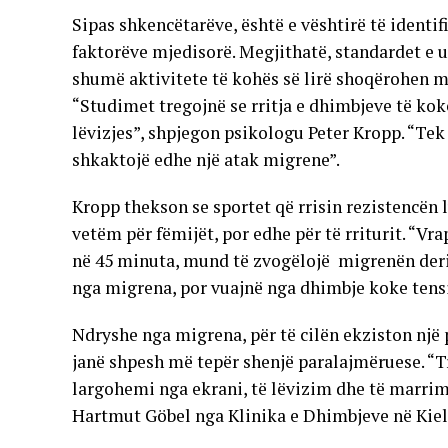
Sipas shkencëtarëve, është e vështirë të identi
faktorëve mjedisorë. Megjithatë, standardet e ul
shumë aktivitete të kohës së lirë shoqërohen me
“Studimet tregojnë se rritja e dhimbjeve të ko
lëvizjes”, shpjegon psikologu Peter Kropp. “Tek
shkaktojë edhe një atak migrene”.
Kropp thekson se sportet që rrisin rezistencën 
vetëm për fëmijët, por edhe për të rriturit. “Vra
në 45 minuta, mund të zvogëlojë migrenën deri 
nga migrena, por vuajnë nga dhimbje koke tensi
Ndryshe nga migrena, për të cilën ekziston një 
janë shpesh më tepër shenjë paralajmëruese. “Tr
largohemi nga ekrani, të lëvizim dhe të marrim
Hartmut Göbel nga Klinika e Dhimbjeve në Kiel