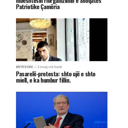
mbështesin riorganizimin e Shoqatës
Patriotike Çamëria
KRYESORE
2 muaj më herët
Pasarelë-protesta: shto ujë e shto
miell, e ka humbur fillin.