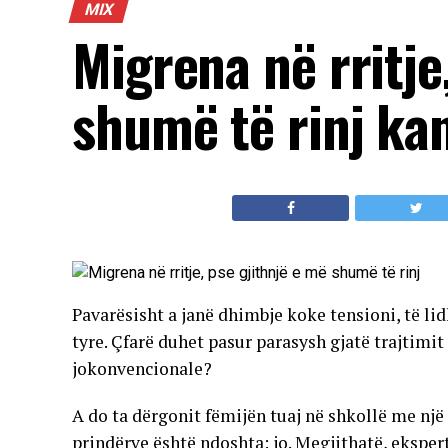
MIX
Migrena në rritje
shumë të rinj ka
Pavarësisht a janë dhimbje koke tensioni, të li
tyre. Çfarë duhet pasur parasysh gjatë trajtim
jokonvencionale?
A do ta dërgonit fëmijën tuaj në shkollë me nj
prindërve është ndoshta: jo. Megjithatë, ekspertë