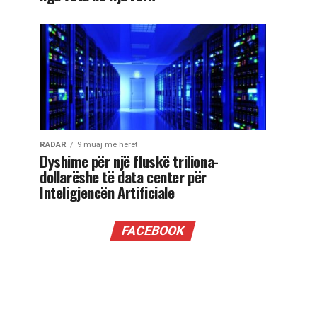
RADAR
9 muaj më herët
Dyshime për një fluskë triliona-
dollarëshe të data center për
Inteligjencën Artificiale
FACEBOOK