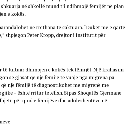
shkuarja në shkollë mund t’i ndihmojë fëmijët në plan
jen e kokës.
arandalohet në rrethana të caktuara. “Duket më e qartë
,” shpjegon Peter Kropp, drejtor i Institutit për
për të luftuar dhimbjen e kokës tek fëmijët. Një krahasim
egon se gjasat që një fëmijë të vuajë nga migrena pa
at që një fëmijë të diagnostikohet me migrenë me
ike – është rritur tetëfish. Sipas Shoqatës Gjermane
hjetë për qind e fëmijëve dhe adoleshentëve në
imeve