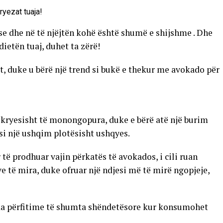
e dhe në të njëjtën kohë është shumë e shijshme . Dhe
ietën tuaj, duhet ta zërë!
t, duke u bërë një trend si bukë e thekur me avokado për
kryesisht të monongopura, duke e bërë atë një burim
i një ushqim plotësisht ushqyes.
të prodhuar vajin përkatës të avokados, i cili ruan
 të mira, duke ofruar një ndjesi më të mirë ngopjeje,
o ka përfitime të shumta shëndetësore kur konsumohet