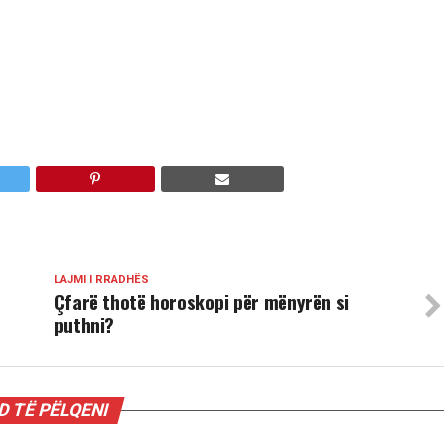
LAJMI I RRADHËS
Çfarë thotë horoskopi për mënyrën si
puthni?
 TË PËLQENI