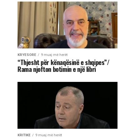
KRYESORE
9 muaj më herët
“Thjesht për kënaqësinë e shqipes”/
Rama njofton botimin e një libri
KRITIKE
9 muaj më herët