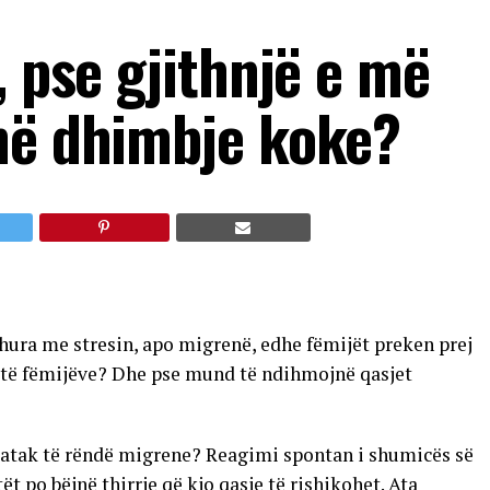
, pse gjithnjë e më
në dhimbje koke?
dhura me stresin, apo migrenë, edhe fëmijët preken prej
it të fëmijëve? Dhe pse mund të ndihmojnë qasjet
ë atak të rëndë migrene? Reagimi spontan i shumicës së
t po bëjnë thirrje që kjo qasje të rishikohet. Ata