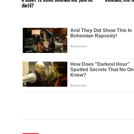
dietë?