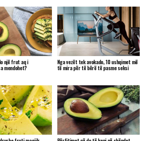
 një frut aq i
Nga vezët tek avokado, 10 ushqimet më
sa mendohet?
të mira për të bërë të pasme seksi
dryshe fruti magjik
Përfitimet që do të keni në shëndet