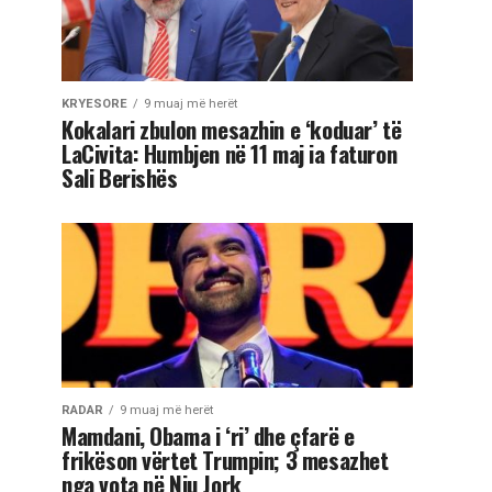
KRYESORE
9 muaj më herët
Kokalari zbulon mesazhin e ‘koduar’ të
LaCivita: Humbjen në 11 maj ia faturon
Sali Berishës
RADAR
9 muaj më herët
Mamdani, Obama i ‘ri’ dhe çfarë e
frikëson vërtet Trumpin; 3 mesazhet
nga vota në Nju Jork