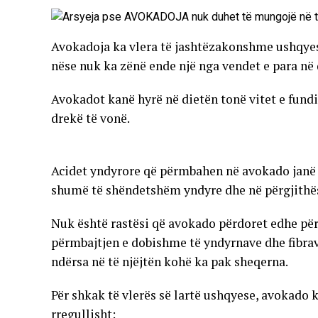
Avokadoja ka vlera të jashtëzakonshme ushqyes
nëse nuk ka zënë ende një nga vendet e para në d
Avokadot kanë hyrë në dietën tonë vitet e fundi
drekë të vonë.
Acidet yndyrore që përmbahen në avokado janë 
shumë të shëndetshëm yndyre dhe në përgjithës
Nuk është rastësi që avokado përdoret edhe për 
përmbajtjen e dobishme të yndyrnave dhe fibrave
ndërsa në të njëjtën kohë ka pak sheqerna.
Për shkak të vlerës së lartë ushqyese, avokad
rregullisht: