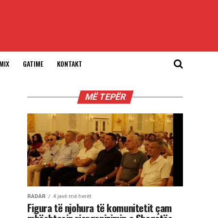
MIX
GATIME
KONTAKT
MË TEPËR
RADAR
4 javë më herët
Figura të njohura të komunitetit çam