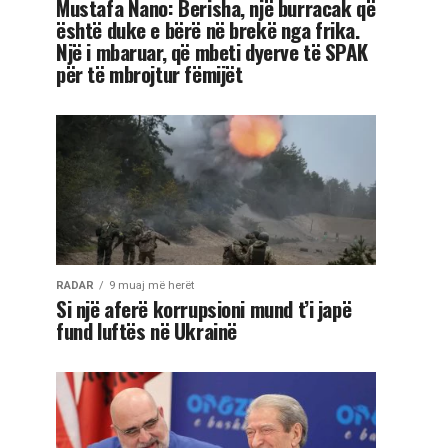
Mustafa Nano: Berisha, një burracak që
është duke e bërë në brekë nga frika.
Një i mbaruar, që mbeti dyerve të SPAK
për të mbrojtur fëmijët
RADAR
9 muaj më herët
Si një aferë korrupsioni mund t’i japë
fund luftës në Ukrainë