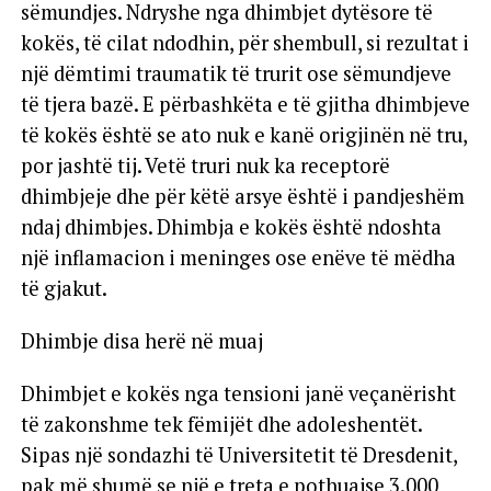
sëmundjes. Ndryshe nga dhimbjet dytësore të
kokës, të cilat ndodhin, për shembull, si rezultat i
një dëmtimi traumatik të trurit ose sëmundjeve
të tjera bazë. E përbashkëta e të gjitha dhimbjeve
të kokës është se ato nuk e kanë origjinën në tru,
por jashtë tij. Vetë truri nuk ka receptorë
dhimbjeje dhe për këtë arsye është i pandjeshëm
ndaj dhimbjes. Dhimbja e kokës është ndoshta
një inflamacion i meninges ose enëve të mëdha
të gjakut.
Dhimbje disa herë në muaj
Dhimbjet e kokës nga tensioni janë veçanërisht
të zakonshme tek fëmijët dhe adoleshentët.
Sipas një sondazhi të Universitetit të Dresdenit,
pak më shumë se një e treta e pothuajse 3.000