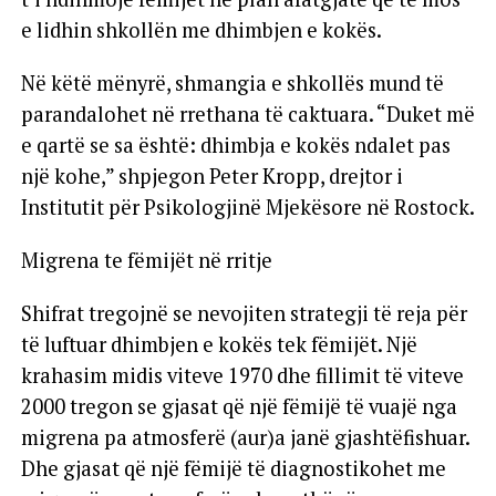
e lidhin shkollën me dhimbjen e kokës.
Në këtë mënyrë, shmangia e shkollës mund të
parandalohet në rrethana të caktuara. “Duket më
e qartë se sa është: dhimbja e kokës ndalet pas
një kohe,” shpjegon Peter Kropp, drejtor i
Institutit për Psikologjinë Mjekësore në Rostock.
Migrena te fëmijët në rritje
Shifrat tregojnë se nevojiten strategji të reja për
të luftuar dhimbjen e kokës tek fëmijët. Një
krahasim midis viteve 1970 dhe fillimit të viteve
2000 tregon se gjasat që një fëmijë të vuajë nga
migrena pa atmosferë (aur)a janë gjashtëfishuar.
Dhe gjasat që një fëmijë të diagnostikohet me