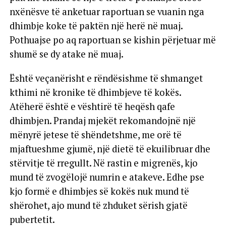
nxënësve të anketuar raportuan se vuanin nga
dhimbje koke të paktën një herë në muaj.
Pothuajse po aq raportuan se kishin përjetuar më
shumë se dy atake në muaj.
Është veçanërisht e rëndësishme të shmanget
kthimi në kronike të dhimbjeve të kokës.
Atëherë është e vështirë të heqësh qafe
dhimbjen. Prandaj mjekët rekomandojnë një
mënyrë jetese të shëndetshme, me orë të
mjaftueshme gjumë, një dietë të ekuilibruar dhe
stërvitje të rregullt. Në rastin e migrenës, kjo
mund të zvogëlojë numrin e atakeve. Edhe pse
kjo formë e dhimbjes së kokës nuk mund të
shërohet, ajo mund të zhduket sërish gjatë
pubertetit.