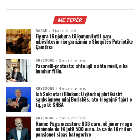
MË TEPËR
RADAR
4 javë më herët
Figura të njohura të komunitetit çam
mbështesin riorganizimin e Shoqatës Patriotike
Çamëria
KRYESORE
2 muaj më herët
Pasarelë-protesta: shto ujë e shto miell, e ka
humbur fillin.
KRYESORE
4 muaj më herët
Ish Sekretari Blinken: U qëndroj plotësisht
sanksioneve ndaj Berishës, ato tregojnë fajet e
tij, jo të SHBA
KRYESORE
7 muaj më herët
Rama: Paga mesatare 833 euro, në janar rroga
minimale do të jetë 500 euro. Ja sa do të rriten
pensionet sipas kategorive