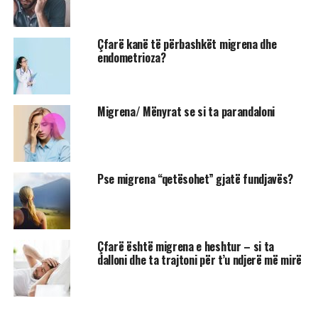
Çfarë kanë të përbashkët migrena dhe
endometrioza?
Migrena/ Mënyrat se si ta parandaloni
Pse migrena “qetësohet” gjatë fundjavës?
Çfarë është migrena e heshtur – si ta
dalloni dhe ta trajtoni për t’u ndjerë më mirë