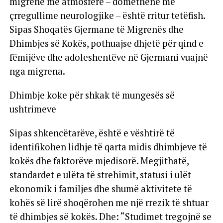
migrenë me atmosferë – domethënë me
çrregullime neurologjike – është rritur tetëfish.
Sipas Shoqatës Gjermane të Migrenës dhe
Dhimbjes së Kokës, pothuajse dhjetë për qind e
fëmijëve dhe adoleshentëve në Gjermani vuajnë
nga migrena.
Dhimbje koke për shkak të mungesës së
ushtrimeve
Sipas shkencëtarëve, është e vështirë të
identifikohen lidhje të qarta midis dhimbjeve të
kokës dhe faktorëve mjedisorë. Megjithatë,
standardet e ulëta të strehimit, statusi i ulët
ekonomik i familjes dhe shumë aktivitete të
kohës së lirë shoqërohen me një rrezik të shtuar
të dhimbjes së kokës. Dhe: “Studimet tregojnë se