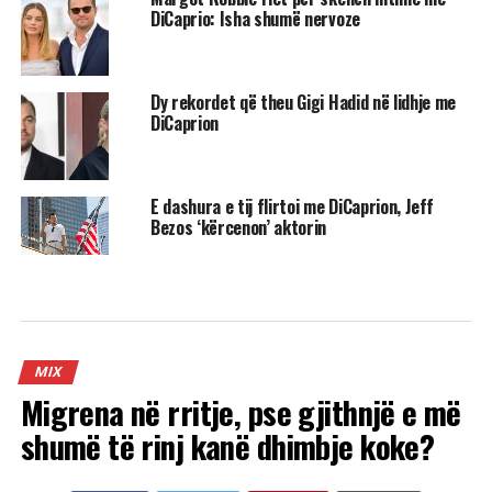
DiCaprio: Isha shumë nervoze
Dy rekordet që theu Gigi Hadid në lidhje me
DiCaprion
E dashura e tij flirtoi me DiCaprion, Jeff
Bezos ‘kërcenon’ aktorin
MIX
Migrena në rritje, pse gjithnjë e më
shumë të rinj kanë dhimbje koke?