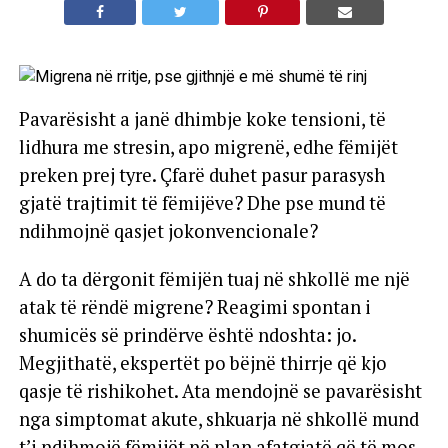
Pavarësisht a janë dhimbje koke tensioni, të
lidhura me stresin, apo migrenë, edhe fëmijët
preken prej tyre. Çfarë duhet pasur parasysh
gjatë trajtimit të fëmijëve? Dhe pse mund të
ndihmojnë qasjet jokonvencionale?
A do ta dërgonit fëmijën tuaj në shkollë me një
atak të rëndë migrene? Reagimi spontan i
shumicës së prindërve është ndoshta: jo.
Megjithatë, ekspertët po bëjnë thirrje që kjo
qasje të rishikohet. Ata mendojnë se pavarësisht
nga simptomat akute, shkuarja në shkollë mund
t’i ndihmojë fëmijët në plan afatgjatë që të mos