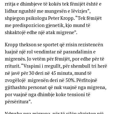
rritja e dhimbjeve të kokës tek fëmijët është e
lidhur ngushtë me mungesën e lëvizjes”,
shpjegon psikologu Peter Kropp. “Tek fëmijët
me predispozicion gjenetik, kjo mund të
shkaktojë edhe një atak migrene”.
Kropp thekson se sportet që rrisin rezistencën
luajnë një rol vendimtar në parandalimin e
migrenës. Jo vetëm për fëmijët, por edhe për të
rriturit. “Vrapimi i rregullt, për shembull tri herë
në javë për 30 deri në 45 minuta, mund të
zvogëlojë migrenën deri në 50%. Përfitojnë
gjithashtu personat që nuk vuajnë nga migrena,
por vuajnë nga dhimbje koke tensioni të
përsëritura”.
Ndryshe nga migrena, për të cilën ekziston një