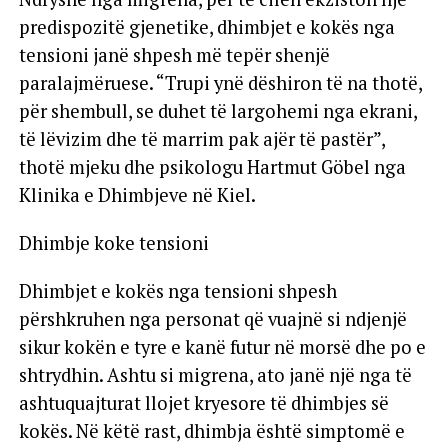
predispozitë gjenetike, dhimbjet e kokës nga
tensioni janë shpesh më tepër shenjë
paralajmëruese. “Trupi ynë dëshiron të na thotë,
për shembull, se duhet të largohemi nga ekrani,
të lëvizim dhe të marrim pak ajër të pastër”,
thotë mjeku dhe psikologu Hartmut Göbel nga
Klinika e Dhimbjeve në Kiel.
Dhimbje koke tensioni
Dhimbjet e kokës nga tensioni shpesh
përshkruhen nga personat që vuajnë si ndjenjë
sikur kokën e tyre e kanë futur në morsë dhe po e
shtrydhin. Ashtu si migrena, ato janë një nga të
ashtuquajturat llojet kryesore të dhimbjes së
kokës. Në këtë rast, dhimbja është simptomë e