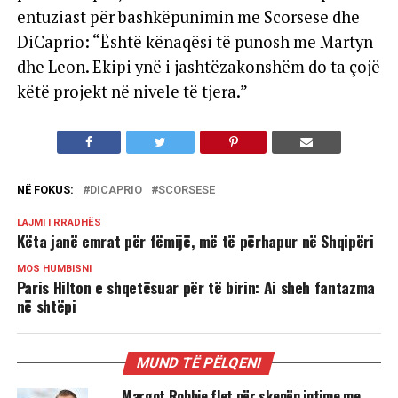
entuziast për bashkëpunimin me Scorsese dhe
DiCaprio: “Është kënaqësi të punosh me Martyn
dhe Leon. Ekipi ynë i jashtëzakonshëm do ta çojë
këtë projekt në nivele të tjera.”
NË FOKUS:
DICAPRIO
SCORSESE
LAJMI I RRADHËS
Këta janë emrat për fëmijë, më të përhapur në Shqipëri
MOS HUMBISNI
Paris Hilton e shqetësuar për të birin: Ai sheh fantazma
në shtëpi
MUND TË PËLQENI
Margot Robbie flet për skenën intime me