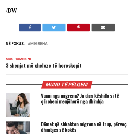
/
DW
NË FOKUS:
MIGRENA
MOS HUMBISNI
3 shenjat më xheloze të horoskopit
MUND TË PËLQENI
Vuani nga migrena? Ja disa këshilla si të
çliroheni menjëherë nga dhimbja
Dëmet që shkakton migrena në trup, përveç
dhimbjes së kokës