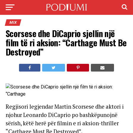
MIX
Scorsese dhe DiCaprio sjellin një
film të ri aksion: “Carthage Must Be
Destroyed”
Regjisori legjendar Martin Scorsese dhe aktori i
njohur Leonardo DiCaprio po bashkëpunojnë
sërish, këtë herë për filmin e ri aksion-thriller
“Carthage Must Be Destroyed”.