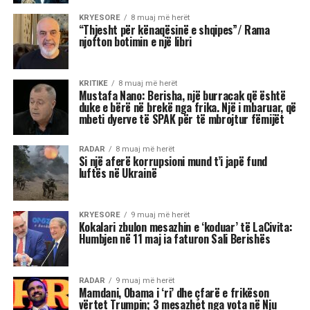
KRYESORE
8 muaj më herët
“Thjesht për kënaqësinë e shqipes”/ Rama
njofton botimin e një libri
KRITIKE
8 muaj më herët
Mustafa Nano: Berisha, një burracak që është
duke e bërë në brekë nga frika. Një i mbaruar, që
mbeti dyerve të SPAK për të mbrojtur fëmijët
RADAR
8 muaj më herët
Si një aferë korrupsioni mund t’i japë fund
luftës në Ukrainë
KRYESORE
9 muaj më herët
Kokalari zbulon mesazhin e ‘koduar’ të LaCivita:
Humbjen në 11 maj ia faturon Sali Berishës
RADAR
9 muaj më herët
Mamdani, Obama i ‘ri’ dhe çfarë e frikëson
vërtet Trumpin; 3 mesazhet nga vota në Nju