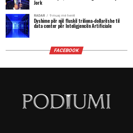
Jork
RADAR
9 muaj më herët
Dyshime për një fluskë triliona-dollarëshe të
data center për Inteligjencën Artificiale
FACEBOOK