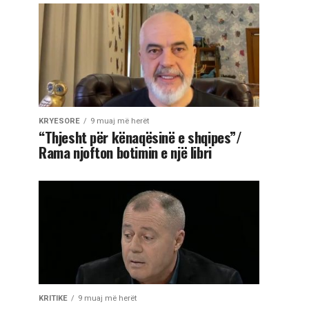
KRYESORE
9 muaj më herët
“Thjesht për kënaqësinë e shqipes”/
Rama njofton botimin e një libri
KRITIKE
9 muaj më herët