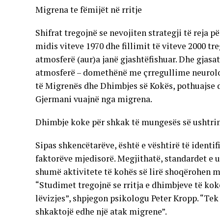
Migrena te fëmijët në rritje
Shifrat tregojnë se nevojiten strategji të reja 
midis viteve 1970 dhe fillimit të viteve 2000 tr
atmosferë (aur)a janë gjashtëfishuar. Dhe gjas
atmosferë – domethënë me çrregullime neurologj
të Migrenës dhe Dhimbjes së Kokës, pothuajse d
Gjermani vuajnë nga migrena.
Dhimbje koke për shkak të mungesës së ushtr
Sipas shkencëtarëve, është e vështirë të identi
faktorëve mjedisorë. Megjithatë, standardet e ul
shumë aktivitete të kohës së lirë shoqërohen me
“Studimet tregojnë se rritja e dhimbjeve të ko
lëvizjes”, shpjegon psikologu Peter Kropp. “Tek
shkaktojë edhe një atak migrene”.