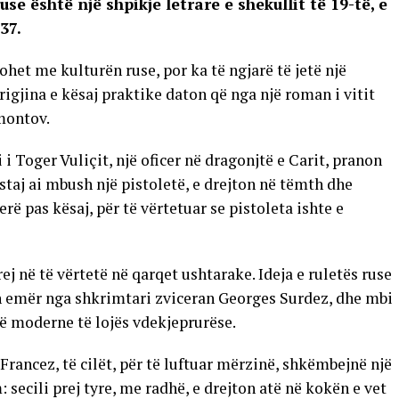
use është një shpikje letrare e shekullit të 19-të, e
37.
et me kulturën ruse, por ka të ngjarë të jetë një
rigjina e kësaj praktike daton që nga një roman i vitit
montov.
i Toger Vuliçit, një oficer në dragonjtë e Carit, pranon
astaj ai mbush një pistoletë, e drejton në tëmth dhe
 pas kësaj, për të vërtetuar se pistoleta ishte e
j në të vërtetë në qarqet ushtarake. Ideja e ruletës ruse
tin emër nga shkrimtari zviceran Georges Surdez, dhe mbi
në moderne të lojës vdekjeprurëse.
 Francez, të cilët, për të luftuar mërzinë, shkëmbejnë një
secili prej tyre, me radhë, e drejton atë në kokën e vet