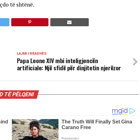
çdo të shtënë.
LAJMI I RRADHËS
Papa Leone XIV mbi inteligjencën
artificiale: Një sfidë për dinjitetin njerëzor
 TË PËLQENI