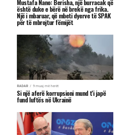
Mustafa Nano: Berisha, një burracak që
është duke e bërë në brekë nga frika.
Një i mbaruar, që mbeti dyerve të SPAK
për të mbrojtur fëmijët
RADAR
9 muaj më herët
Si një aferë korrupsioni mund t’i japë
fund luftës në Ukrainë