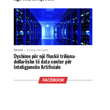
RADAR
9 muaj më herët
Dyshime për një fluskë triliona-
dollarëshe të data center për
Inteligjencën Artificiale
FACEBOOK