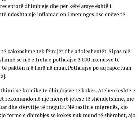
ka receptorë dhimbjeje dhe për këtë arsye është i
të ndoshta një inflamacion i meninges ose enëve të
 të zakonshme tek fëmijët dhe adoleshentët. Sipas një
shumë se një e treta e pothuajse 3.000 nxënësve të
të paktën një herë në muaj. Pothuajse po aq raportuan
aj.
thimi në kronike të dhimbjeve të kokës. Atëherë është e
kët rekomandojnë një mënyrë jetese të shëndetshme, me
ar dhe stërvitje të rregullt. Në rastin e migrenës, kjo
kjo formë e dhimbjes së kokës nuk mund të shërohet, ajo