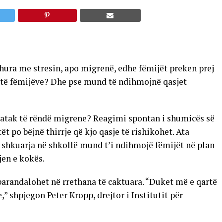
dhura me stresin, apo migrenë, edhe fëmijët preken prej
it të fëmijëve? Dhe pse mund të ndihmojnë qasjet
ë atak të rëndë migrene? Reagimi spontan i shumicës së
t po bëjnë thirrje që kjo qasje të rishikohet. Ata
shkuarja në shkollë mund t’i ndihmojë fëmijët në plan
jen e kokës.
arandalohet në rrethana të caktuara. “Duket më e qartë
,” shpjegon Peter Kropp, drejtor i Institutit për