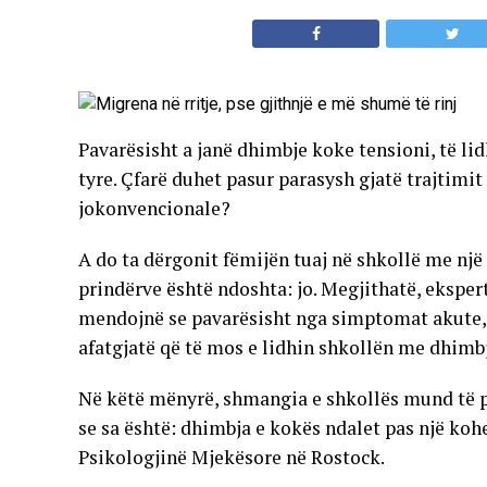
Pavarësisht a janë dhimbje koke tensioni, të li
tyre. Çfarë duhet pasur parasysh gjatë trajtim
jokonvencionale?
A do ta dërgonit fëmijën tuaj në shkollë me nj
prindërve është ndoshta: jo. Megjithatë, ekspertë
mendojnë se pavarësisht nga simptomat akute, 
afatgjatë që të mos e lidhin shkollën me dhimb
Në këtë mënyrë, shmangia e shkollës mund të p
se sa është: dhimbja e kokës ndalet pas një kohe
Psikologjinë Mjekësore në Rostock.