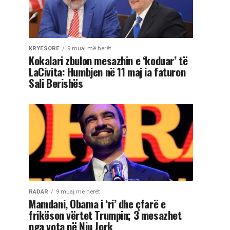
KRYESORE
9 muaj më herët
Kokalari zbulon mesazhin e ‘koduar’ të
LaCivita: Humbjen në 11 maj ia faturon
Sali Berishës
RADAR
9 muaj më herët
Mamdani, Obama i ‘ri’ dhe çfarë e
frikëson vërtet Trumpin; 3 mesazhet
nga vota në Nju Jork