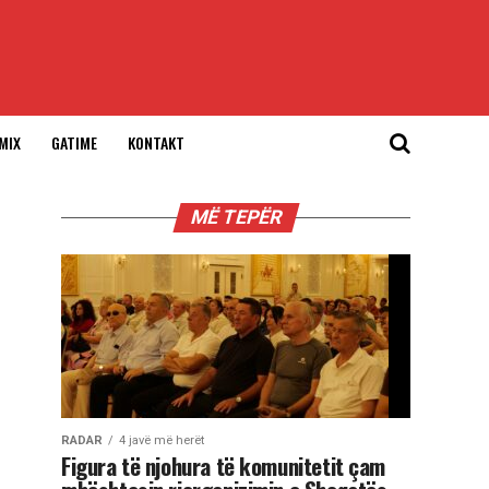
MIX
GATIME
KONTAKT
MË TEPËR
RADAR
4 javë më herët
Figura të njohura të komunitetit çam