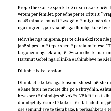
Kropp thekson se sportet që rrisin rezistencën 
vetëm për fëmijët, por edhe për të rriturit. “Vra
në 45 minuta, mund të zvogëlojë migrenën deri 
nga migrena, por vuajnë nga dhimbje koke tensi
Ndryshe nga migrena, për të cilën ekziston një 
janë shpesh më tepër shenjë paralajmëruese. “Tr
largohemi nga ekrani, të lëvizim dhe të marrim
Hartmut Göbel nga Klinika e Dhimbjeve në Kiel
Dhimbje koke tensioni
Dhimbjet e kokës nga tensioni shpesh përshkruh
e kanë futur në morsë dhe po e shtrydhin. Ashtu 
kryesore të dhimbjes së kokës. Në këtë rast, 
dhimbjet dytësore të kokës, të cilat ndodhin, pë
ose sëmundjeve të tjera bazë. E përbashkëta e t