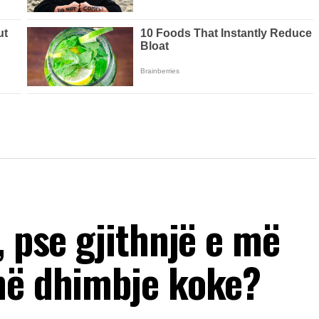
, pse gjithnjë e më
në dhimbje koke?