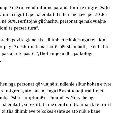
luajnë një rol vendimtar në parandalimin e migrenës. Jo
pimi i rregullt, për shembull tri herë në javë për 30 deri
në 50%. Përfitojnë gjithashtu personat që nuk vuajnë
oni të përsëritura”.
predispozitë gjenetike, dhimbjet e kokës nga tensioni
upi ynë dëshiron të na thotë, për shembull, se duhet të
 pak ajër të pastër”, thotë mjeku dhe psikologu
.
en nga personat që vuajnë si ndjenjë sikur kokën e tyre
si migrena, ato janë një nga të ashtuquajturat llojet
dhimbja është simptomë e sëmundjes. Ndryshe nga
r shembull, si rezultat i një dëmtimi traumatik të trurit
ë gjitha dhimbjeve të kokës është se ato nuk e kanë