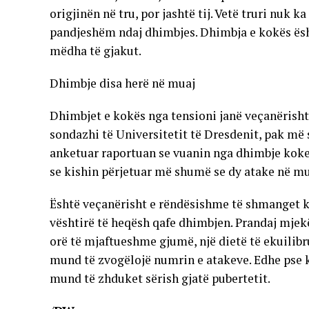
origjinën në tru, por jashtë tij. Vetë truri nuk 
pandjeshëm ndaj dhimbjes. Dhimbja e kokës ësh
mëdha të gjakut.
Dhimbje disa herë në muaj
Dhimbjet e kokës nga tensioni janë veçanërisht
sondazhi të Universitetit të Dresdenit, pak më 
anketuar raportuan se vuanin nga dhimbje koke 
se kishin përjetuar më shumë se dy atake në mu
Është veçanërisht e rëndësishme të shmanget k
vështirë të heqësh qafe dhimbjen. Prandaj mje
orë të mjaftueshme gjumë, një dietë të ekuilibru
mund të zvogëlojë numrin e atakeve. Edhe pse 
mund të zhduket sërish gjatë pubertetit.