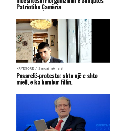
mbështesin riorganizimin e Shoqatës
Patriotike Çamëria
KRYESORE
2 muaj më herët
Pasarelë-protesta: shto ujë e shto
miell, e ka humbur fillin.