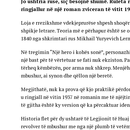
Jo ushtria ruse, siç besojnë shumë. Ruleta r
ringjallur në një roman zviceran të vitit 19
Loja e rrezikshme vdekjeprurëse shpesh shoqëroh
shpikje letrare. Teoria më e përhapur është se o
1840 nga shkrimtari rus Mikhail Yuryevich Ler
Në tregimin “Një hero i kohës sonë”, personazhi 
një bast për të vërtetuar se fati nuk ekziston. P
tërheq këmbëzën, por arma nuk shkrep. Menjëherë
mbushur, ai synon dhe qëllon një beretë.
Megjithatë, nuk ka prova që kjo praktikë përdore
u ringjall në vitin 1937 në romanin me të njëj
të gjitha është ky version që ka përcaktuar ide
Historia flet për dy ushtarë të Legjionit të Huaj
revolver të mbushur me nga një plumb të vetëm: 