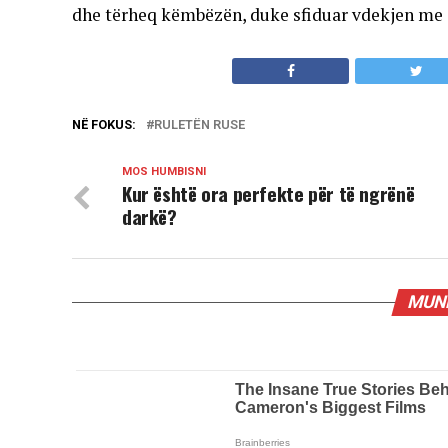
dhe tërheq këmbëzën, duke sfiduar vdekjen me 
NË FOKUS:
RULETËN RUSE
MOS HUMBISNI
Kur është ora perfekte për të ngrënë
darkë?
MUND