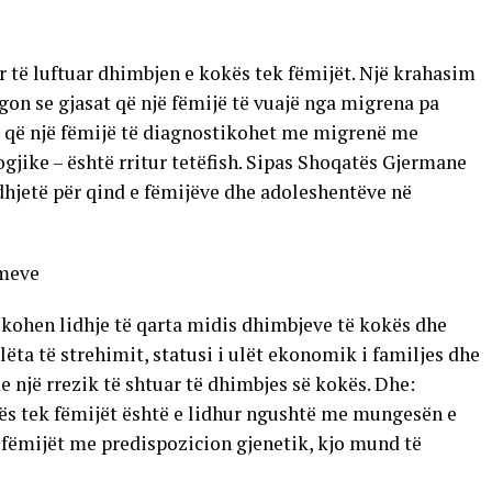
për të luftuar dhimbjen e kokës tek fëmijët. Një krahasim
egon se gjasat që një fëmijë të vuajë nga migrena pa
at që një fëmijë të diagnostikohet me migrenë me
ike – është rritur tetëfish. Sipas Shoqatës Gjermane
hjetë për qind e fëmijëve dhe adoleshentëve në
imeve
fikohen lidhje të qarta midis dhimbjeve të kokës dhe
ëta të strehimit, statusi i ulët ekonomik i familjes dhe
 një rrezik të shtuar të dhimbjes së kokës. Dhe:
kës tek fëmijët është e lidhur ngushtë me mungesën e
 fëmijët me predispozicion gjenetik, kjo mund të