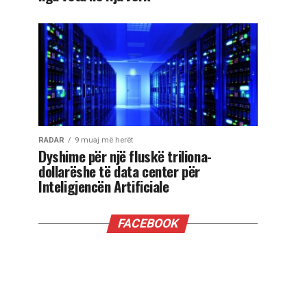
RADAR
9 muaj më herët
Dyshime për një fluskë triliona-
dollarëshe të data center për
Inteligjencën Artificiale
FACEBOOK