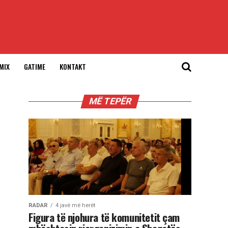
MIX
GATIME
KONTAKT
MË TEPËR
RADAR
4 javë më herët
Figura të njohura të komunitetit çam