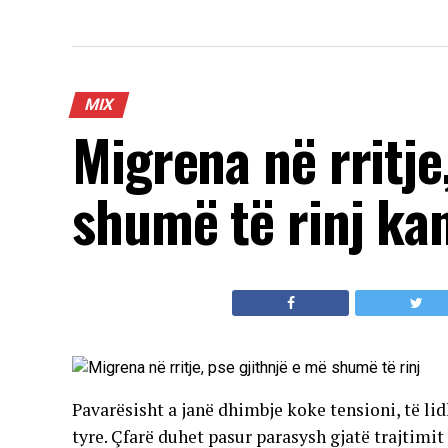
MIX
Migrena në rritje
shumë të rinj ka
Pavarësisht a janë dhimbje koke tensioni, të li
tyre. Çfarë duhet pasur parasysh gjatë trajtim