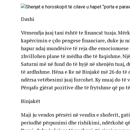
Dashi
Vëmendja juaj tani është te financat tuaja. Mër
kapërcimin e çdo pengese financiare, duke ju nd
hapur ndaj mundësive të reja dhe emocionuese që
zhvillohen plane të mëdha dhe të fuqishme. Një
Saturni më në fund do të hyjë në shenjën tuaj, 
të ardhshme. Hëna e Re në Binjakë më 26 do të d
ndërsa vetëbesimi juaj forcohet. Ky muaj do të va
Përqafo gjërat pozitive dhe të frytshme që po të
Binjakët
Maji ju vendos përsëri në vendin e shoferit, gati
periudhë përpunimi dhe rishikimi, ndërkohë që 