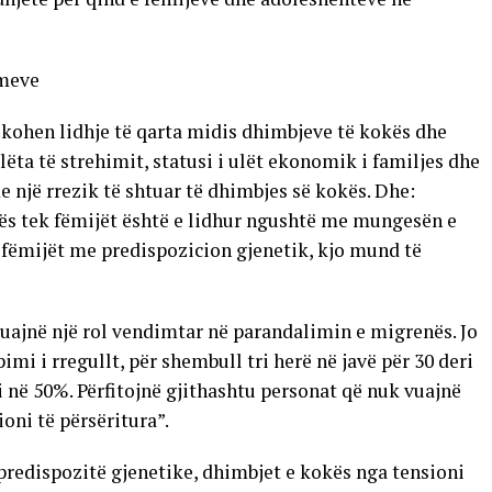
imeve
fikohen lidhje të qarta midis dhimbjeve të kokës dhe
ëta të strehimit, statusi i ulët ekonomik i familjes dhe
 një rrezik të shtuar të dhimbjes së kokës. Dhe:
kës tek fëmijët është e lidhur ngushtë me mungesën e
 fëmijët me predispozicion gjenetik, kjo mund të
luajnë një rol vendimtar në parandalimin e migrenës. Jo
pimi i rregullt, për shembull tri herë në javë për 30 deri
në 50%. Përfitojnë gjithashtu personat që nuk vuajnë
oni të përsëritura”.
predispozitë gjenetike, dhimbjet e kokës nga tensioni