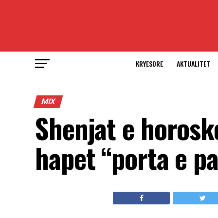
KRYESORE
AKTUALITET
MIX
Shenjat e horosko
hapet “porta e pa