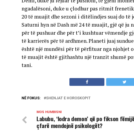
Demi, duke ju lejuar të pushoni, të gjeni mome
ngadalësoni, duke u çlodhur pas ritmit freneti
20 të muajit dhe sezoni i ditëlindjes suaj do të
Saturni hyn në Dash më 24 të muajit, gjë që ju 
për të pushuar dhe për t’i kushtuar vëmendje gj
të karrierës për të ardhmen. Planeti juaj sundue
është një mundësi për të përfituar nga njohjet os
të muajit është gjithashtu një tranzit shumë po
tani.
NË FOKUS:
SHENJAT E HOROSKOPIT
MOS HUMBISNI
Labubu, ‘lodra demon’ që po fikson fëmijë
çfarë mendojnë psikologët?