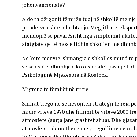
jokonvencionale?
A do ta dërgonit fëmijën tuaj në shkollë me nj
prindërve është ndoshta: jo. Megjithatë, ekspertë
mendojnë se pavarësisht nga simptomat akute, 
afatgjatë që të mos e lidhin shkollën me dhimb
Në këtë mënyrë, shmangia e shkollës mund të p
se sa është: dhimbja e kokës ndalet pas një kohe
Psikologjinë Mjekësore në Rostock.
Migrena te fëmijët në rritje
Shifrat tregojnë se nevojiten strategji të reja 
midis viteve 1970 dhe fillimit të viteve 2000 tr
atmosferë (aur)a janë gjashtëfishuar. Dhe gjas
atmosferë – domethënë me çrregullime neurologj
të Migrenës dhe Dhimbjes së Kokës, pothuajse d