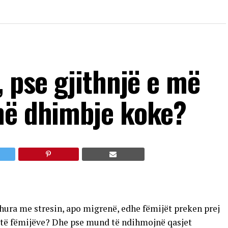
, pse gjithnjë e më
në dhimbje koke?
dhura me stresin, apo migrenë, edhe fëmijët preken prej
it të fëmijëve? Dhe pse mund të ndihmojnë qasjet