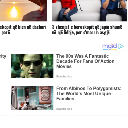
skopit që bien në dashuri
3 shenjat e horoskopit që japin shumë
e parë
në një lidhje, por s’marrin asgjë