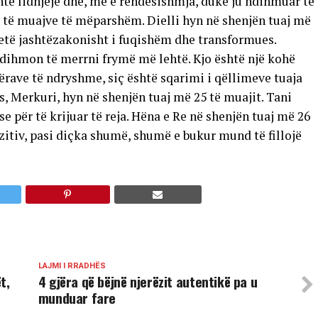
nte lidhjeje dhe, më e rëndësishmja, duke ju ndihmuar të
k të muajve të mëparshëm. Dielli hyn në shenjën tuaj më
 jetë jashtëzakonisht i fuqishëm dhe transformues.
ndihmon të merrni frymë më lehtë. Kjo është një kohë
ërave të ndryshme, siç është sqarimi i qëllimeve tuaja
s, Merkuri, hyn në shenjën tuaj më 25 të muajit. Tani
e për të krijuar të reja. Hëna e Re në shenjën tuaj më 26
zitiv, pasi diçka shumë, shumë e bukur mund të fillojë
LAJMI I RRADHËS
t,
4 gjëra që bëjnë njerëzit autentikë pa u
munduar fare