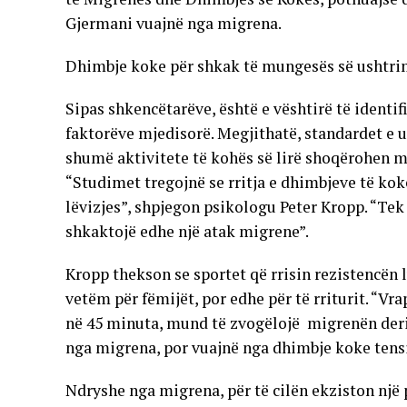
Gjermani vuajnë nga migrena.
Dhimbje koke për shkak të mungesës së ushtr
Sipas shkencëtarëve, është e vështirë të identi
faktorëve mjedisorë. Megjithatë, standardet e ul
shumë aktivitete të kohës së lirë shoqërohen me
“Studimet tregojnë se rritja e dhimbjeve të ko
lëvizjes”, shpjegon psikologu Peter Kropp. “Tek
shkaktojë edhe një atak migrene”.
Kropp thekson se sportet që rrisin rezistencën 
vetëm për fëmijët, por edhe për të rriturit. “Vra
në 45 minuta, mund të zvogëlojë migrenën deri 
nga migrena, por vuajnë nga dhimbje koke tensi
Ndryshe nga migrena, për të cilën ekziston një 