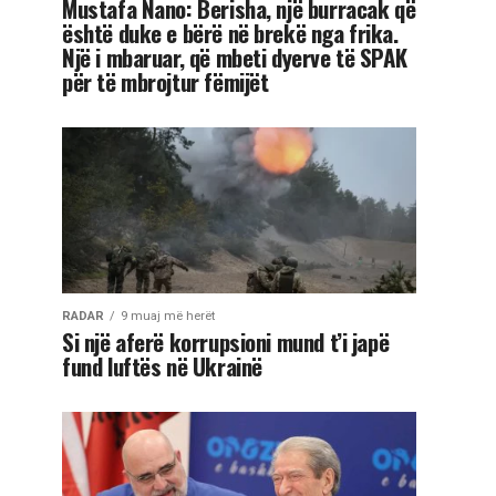
Mustafa Nano: Berisha, një burracak që
është duke e bërë në brekë nga frika.
Një i mbaruar, që mbeti dyerve të SPAK
për të mbrojtur fëmijët
RADAR
9 muaj më herët
Si një aferë korrupsioni mund t’i japë
fund luftës në Ukrainë