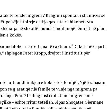
ë atak të rëndë migrene? Reagimi spontan i shumicës së
t po bëjnë thirrje që kjo qasje të rishikohet. Ata
shkuarja në shkollë mund t’i ndihmojë fëmijët në plan
jen e kokës.
arandalohet në rrethana të caktuara. “Duket më e qartë
,” shpjegon Peter Kropp, drejtor i Institutit për
për të luftuar dhimbjen e kokës tek fëmijët. Një krahasim
egon se gjasat që një fëmijë të vuajë nga migrena pa
at që një fëmijë të diagnostikohet me migrenë me
ike – është rritur tetëfish. Sipas Shoqatës Gjermane
hjetë për qind e fëmijëve dhe adoleshentëve në