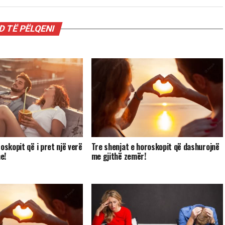
 TË PËLQENI
oskopit që i pret një verë
Tre shenjat e horoskopit që dashurojnë
e!
me gjithë zemër!