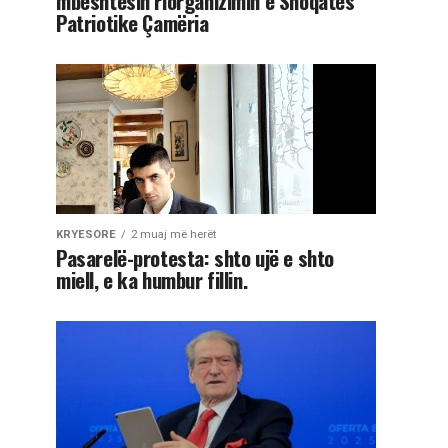
mbështesin riorganizimin e Shoqatës
Patriotike Çamëria
KRYESORE
2 muaj më herët
Pasarelë-protesta: shto ujë e shto
miell, e ka humbur fillin.