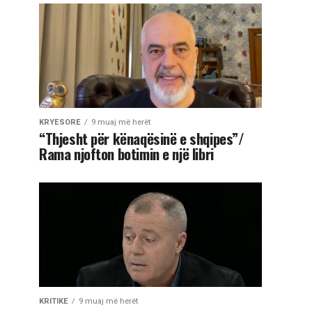
KRYESORE
9 muaj më herët
“Thjesht për kënaqësinë e shqipes”/
Rama njofton botimin e një libri
KRITIKE
9 muaj më herët