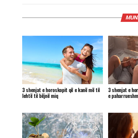
MUND
3 shenjat e horoskopit që e kanë më të
3 shenjat e hor
lehtë të bëjnë miq
e paharrueshm