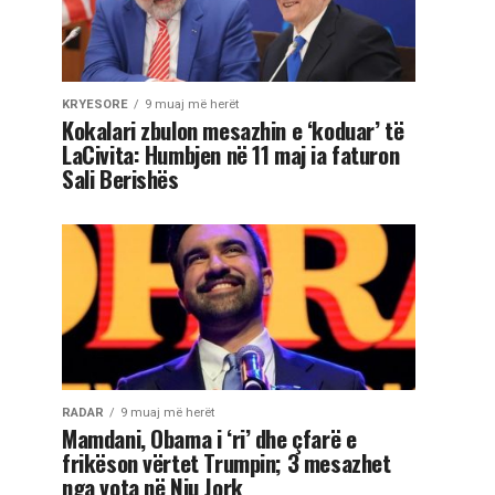
KRYESORE
9 muaj më herët
Kokalari zbulon mesazhin e ‘koduar’ të
LaCivita: Humbjen në 11 maj ia faturon
Sali Berishës
RADAR
9 muaj më herët
Mamdani, Obama i ‘ri’ dhe çfarë e
frikëson vërtet Trumpin; 3 mesazhet
nga vota në Nju Jork