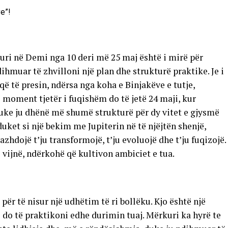
kuri në Demi nga 10 deri më 25 maj është i mirë për
ihmuar të zhvilloni një plan dhe strukturë praktike. Je i
 të presin, ndërsa nga koha e Binjakëve e tutje,
 moment tjetër i fuqishëm do të jetë 24 maji, kur
duke ju dhënë më shumë strukturë për dy vitet e gjysmë
uket si një bekim me Jupiterin në të njëjtën shenjë,
zhdojë t’ju transformojë, t’ju evoluojë dhe t’ju fuqizojë.
 vijnë, ndërkohë që kultivon ambiciet e tua.
 për të nisur një udhëtim të ri bollëku. Kjo është një
do të praktikoni edhe durimin tuaj. Mërkuri ka hyrë te