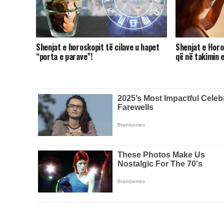
Shenjat e horoskopit të cilave u hapet
Shenjat e Horo
“porta e parave”!
që në takimin 