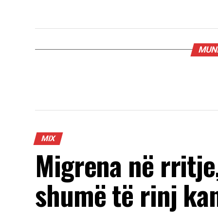
MUND
MIX
Migrena në rritje
shumë të rinj ka