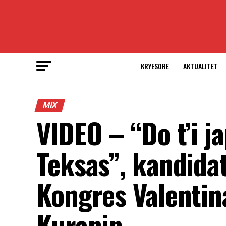
KRYESORE
AKTUALITET
MIX
VIDEO – “Do t’i j
Teksas”, kandida
Kongres Valentin
Kuranin