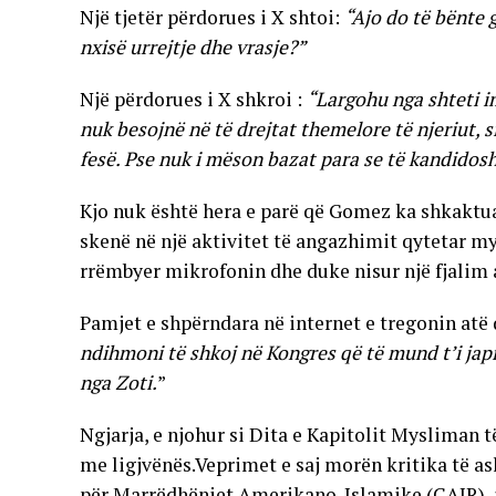
Një tjetër përdorues i X shtoi:
“Ajo do të bënte g
nxisë urrejtje dhe vrasje?”
Një përdorues i X shkroi :
“Largohu nga shteti i
nuk besojnë në të drejtat themelore të njeriut,
fesë. Pse nuk i mëson bazat para se të kandidosh
Kjo nuk është hera e parë që Gomez ka shkaktuar
skenë në një aktivitet të angazhimit qytetar my
rrëmbyer mikrofonin dhe duke nisur një fjalim 
Pamjet e shpërndara në internet e tregonin atë
ndihmoni të shkoj në Kongres që të mund t’i jap
nga Zoti.
”
Ngjarja, e njohur si Dita e Kapitolit Mysliman t
me ligjvënës.Veprimet e saj morën kritika të ash
për Marrëdhëniet Amerikano-Islamike (CAIR), i c