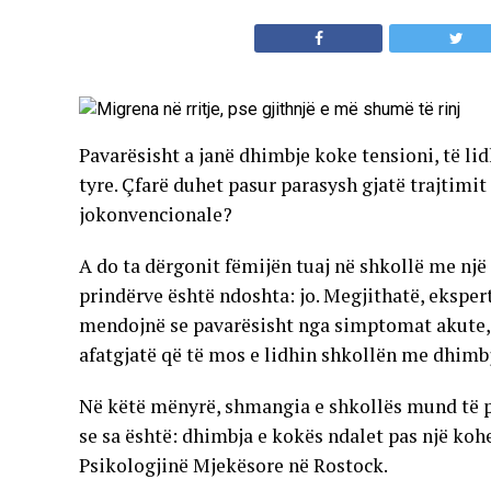
Pavarësisht a janë dhimbje koke tensioni, të li
tyre. Çfarë duhet pasur parasysh gjatë trajtim
jokonvencionale?
A do ta dërgonit fëmijën tuaj në shkollë me nj
prindërve është ndoshta: jo. Megjithatë, ekspertë
mendojnë se pavarësisht nga simptomat akute, 
afatgjatë që të mos e lidhin shkollën me dhimb
Në këtë mënyrë, shmangia e shkollës mund të p
se sa është: dhimbja e kokës ndalet pas një kohe
Psikologjinë Mjekësore në Rostock.