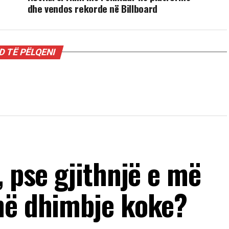
dhe vendos rekorde në Billboard
 TË PËLQENI
, pse gjithnjë e më
në dhimbje koke?