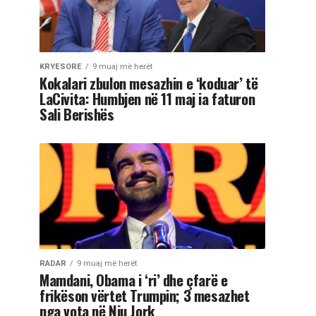
KRYESORE
9 muaj më herët
Kokalari zbulon mesazhin e ‘koduar’ të
LaCivita: Humbjen në 11 maj ia faturon
Sali Berishës
RADAR
9 muaj më herët
Mamdani, Obama i ‘ri’ dhe çfarë e
frikëson vërtet Trumpin; 3 mesazhet
nga vota në Nju Jork