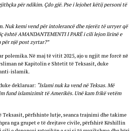
jithçka për ndikim. Çdo gjë. Pse i lejohet këtij personi të
m. Nuk kemi vend për intolerancë dhe njerëz të urryer që
 siç është AMANDANTEMENTI I PARË i cili lejon lirinë e
 për një post zyrtar?”
 polemika. Në maj të vitit 2025, ajo u ngjit me forcë në
sliman në Kapitolin e Shtetit të Teksasit, duke
anti-islamik.
 duke deklaruar:
“Islami nuk ka vend në Teksas. Më
im fund islamizimit të Amerikës. Unë kam frikë vetëm
ë Teksasit, përfshinte lutje, seanca trajnimi dhe takime
pra nga grupet e të drejtave civile, përfshirë Këshillin
ili e denoncoi retorikën e saj si të rrezikshme dhe bëri