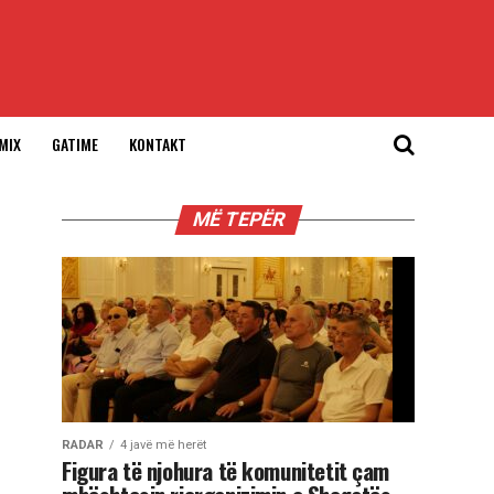
MIX
GATIME
KONTAKT
MË TEPËR
RADAR
4 javë më herët
Figura të njohura të komunitetit çam