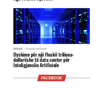
RADAR
9 muaj më herët
Dyshime për një fluskë triliona-
dollarëshe të data center për
Inteligjencën Artificiale
FACEBOOK