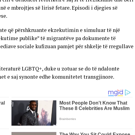
ë e mbrojtjes së lirisë fetare. Episodi i djegies së
se.
ate që përshkruante ekzekutimin e simuluar të një
zekutime publike” të migrantëve pa dokumente të
diave sociale kufizuan pamjet për shkelje të rregullave
literaturë LGBTQ+, duke u zotuar se do të ndalonte
imet e saj synonte edhe komunitetet transgjinore.