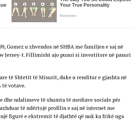
999, Gomez u zhvendos në SHBA me familjen e saj në
w Jersey-t. Fillimisht ajo punoi si investitore në pasuri
are të Shtetit të Misurit, duke u renditur e gjashta në
 të votave.
re dhe ndalimeve të shumta të mediave sociale për
azhduar të ndërtojë profilin e saj në internet me
një figurë e ekstremit të djathtë që nuk ka frikë nga