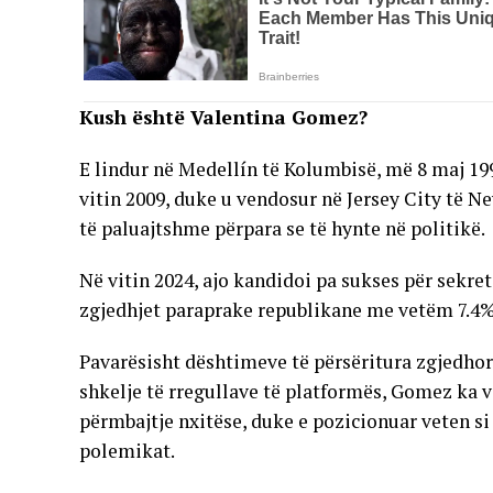
Kush është Valentina Gomez?
E lindur në Medellín të Kolumbisë, më 8 maj 1
vitin 2009, duke u vendosur në Jersey City të Ne
të paluajtshme përpara se të hynte në politikë.
Në vitin 2024, ajo kandidoi pa sukses për sekret
zgjedhjet paraprake republikane me vetëm 7.4%
Pavarësisht dështimeve të përsëritura zgjedho
shkelje të rregullave të platformës, Gomez ka v
përmbajtje nxitëse, duke e pozicionuar veten si 
polemikat.