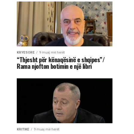
KRYESORE
9 muaj më herët
“Thjesht për kënaqësinë e shqipes”/
Rama njofton botimin e një libri
KRITIKE
9 muaj më herët