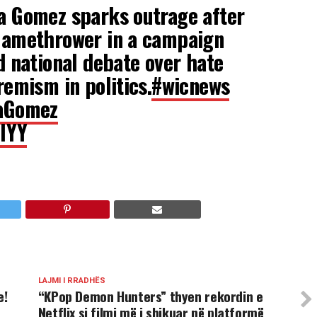
na Gomez sparks outrage after
flamethrower in a campaign
d national debate over hate
remism in politics.
#wicnews
naGomez
lYY
LAJMI I RRADHËS
e!
“KPop Demon Hunters” thyen rekordin e
Netflix si filmi më i shikuar në platformë