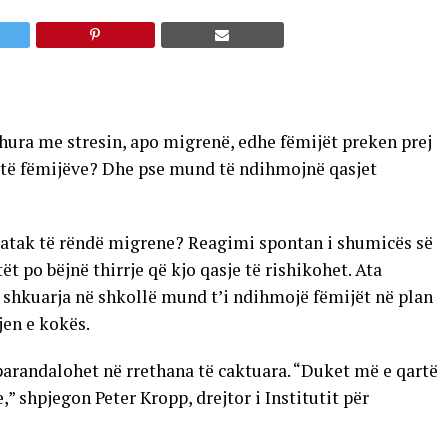
dhura me stresin, apo migrenë, edhe fëmijët preken prej
it të fëmijëve? Dhe pse mund të ndihmojnë qasjet
ë atak të rëndë migrene? Reagimi spontan i shumicës së
t po bëjnë thirrje që kjo qasje të rishikohet. Ata
shkuarja në shkollë mund t’i ndihmojë fëmijët në plan
jen e kokës.
arandalohet në rrethana të caktuara. “Duket më e qartë
,” shpjegon Peter Kropp, drejtor i Institutit për