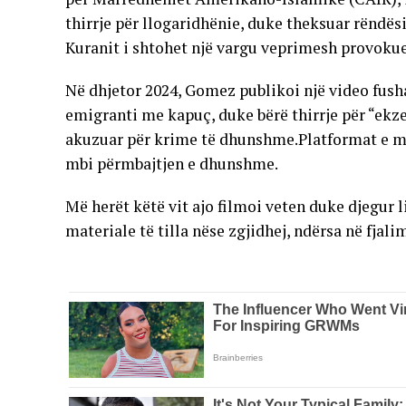
thirrje për llogaridhënie, duke theksuar rëndësin
Kuranit i shtohet një vargu veprimesh provokue
Në dhjetor 2024, Gomez publikoi një video fush
emigranti me kapuç, duke bërë thirrje për “ek
akuzuar për krime të dhunshme.Platformat e me
mbi përmbajtjen e dhunshme.
Më herët këtë vit ajo filmoi veten duke djegur 
materiale të tilla nëse zgjidhej, ndërsa në fjal