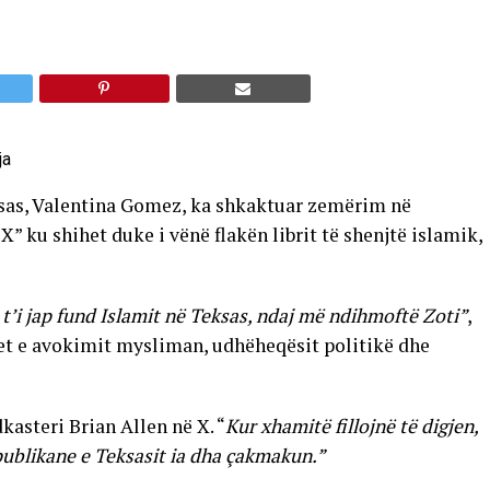
sas, Valentina Gomez, ka shkaktuar zemërim në
X” ku shihet duke i vënë flakën librit të shenjtë islamik,
t’i jap fund Islamit në Teksas, ndaj më ndihmoftë Zoti”
,
pet e avokimit mysliman, udhëheqësit politikë dhe
dkasteri Brian Allen në X. “
Kur xhamitë fillojnë të digjen,
publikane e Teksasit ia dha çakmakun.”