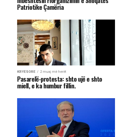
mbështesin riorganizimin e Shoqatës
Patriotike Çamëria
KRYESORE
2 muaj më herët
Pasarelë-protesta: shto ujë e shto
miell, e ka humbur fillin.