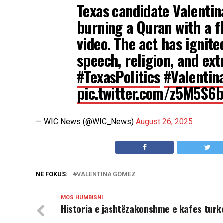
Texas candidate Valenti
burning a Quran with a 
video. The act has ignite
speech, religion, and ext
#TexasPolitics
#Valenti
pic.twitter.com/z5M5S6b
— WIC News (@WIC_News)
August 26, 2025
NË FOKUS:
VALENTINA GOMEZ
MOS HUMBISNI
Historia e jashtëzakonshme e kafes turk