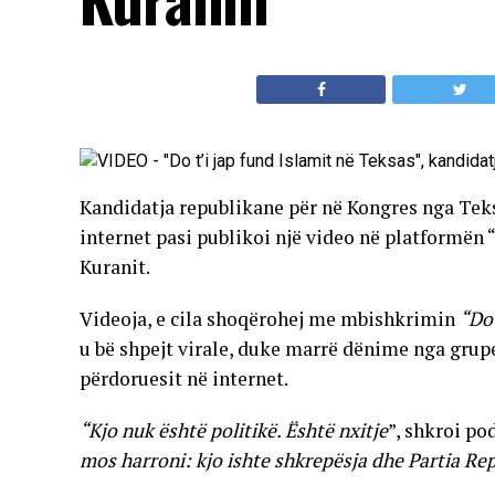
Kandidatja republikane për në Kongres nga Tek
internet pasi publikoi një video në platformën “
Kuranit.
Videoja, e cila shoqërohej me mbishkrimin
“Do 
u bë shpejt virale, duke marrë dënime nga gru
përdoruesit në internet.
“Kjo nuk është politikë. Është nxitje
”, shkroi po
mos harroni: kjo ishte shkrepësja dhe Partia Re