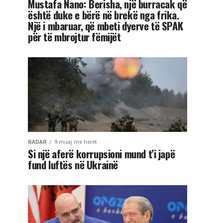
Mustafa Nano: Berisha, një burracak që
është duke e bërë në brekë nga frika.
Një i mbaruar, që mbeti dyerve të SPAK
për të mbrojtur fëmijët
RADAR
9 muaj më herët
Si një aferë korrupsioni mund t’i japë
fund luftës në Ukrainë