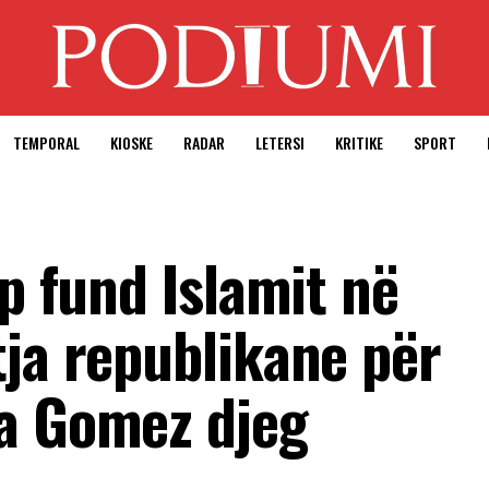
TEMPORAL
KIOSKE
RADAR
LETERSI
KRITIKE
SPORT
ap fund Islamit në
tja republikane për
a Gomez djeg