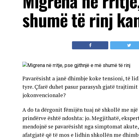
Migrena në rritje
shumë të rinj ka
Pavarësisht a janë dhimbje koke tensioni, të li
tyre. Çfarë duhet pasur parasysh gjatë trajtim
jokonvencionale?
A do ta dërgonit fëmijën tuaj në shkollë me nj
prindërve është ndoshta: jo. Megjithatë, ekspertë
mendojnë se pavarësisht nga simptomat akute, 
afatgjatë që të mos e lidhin shkollën me dhimb