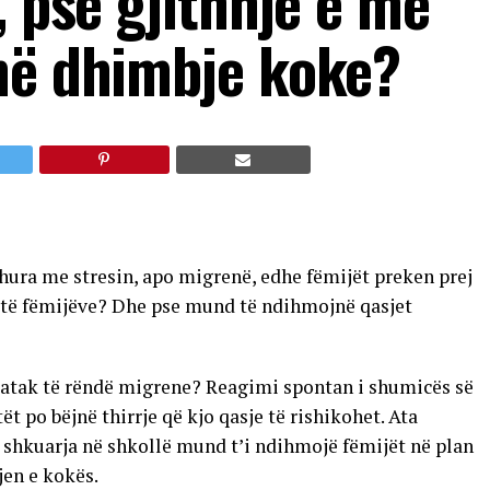
, pse gjithnjë e më
në dhimbje koke?
dhura me stresin, apo migrenë, edhe fëmijët preken prej
it të fëmijëve? Dhe pse mund të ndihmojnë qasjet
ë atak të rëndë migrene? Reagimi spontan i shumicës së
t po bëjnë thirrje që kjo qasje të rishikohet. Ata
shkuarja në shkollë mund t’i ndihmojë fëmijët në plan
jen e kokës.