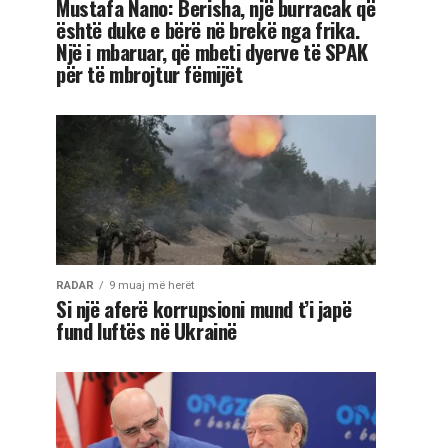
Mustafa Nano: Berisha, një burracak që
është duke e bërë në brekë nga frika.
Një i mbaruar, që mbeti dyerve të SPAK
për të mbrojtur fëmijët
RADAR
9 muaj më herët
Si një aferë korrupsioni mund t’i japë
fund luftës në Ukrainë