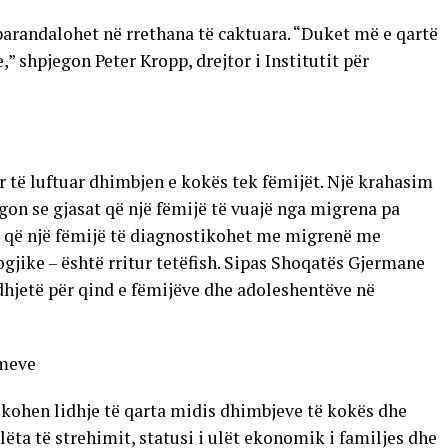
arandalohet në rrethana të caktuara. “Duket më e qartë
,” shpjegon Peter Kropp, drejtor i Institutit për
për të luftuar dhimbjen e kokës tek fëmijët. Një krahasim
egon se gjasat që një fëmijë të vuajë nga migrena pa
at që një fëmijë të diagnostikohet me migrenë me
ike – është rritur tetëfish. Sipas Shoqatës Gjermane
hjetë për qind e fëmijëve dhe adoleshentëve në
imeve
fikohen lidhje të qarta midis dhimbjeve të kokës dhe
ëta të strehimit, statusi i ulët ekonomik i familjes dhe