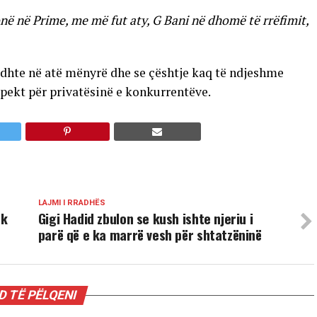
në në Prime, me më fut aty, G Bani në dhomë të rrëfimit,
dhte në atë mënyrë dhe se çështje kaq të ndjeshme
pekt për privatësinë e konkurrentëve.
LAJMI I RRADHËS
uk
Gigi Hadid zbulon se kush ishte njeriu i
parë që e ka marrë vesh për shtatzëninë
 TË PËLQENI