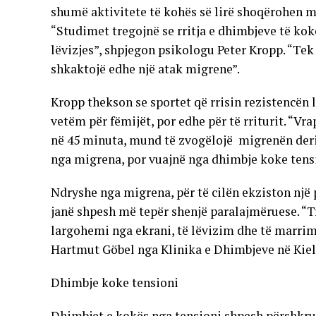
shumë aktivitete të kohës së lirë shoqërohen me
“Studimet tregojnë se rritja e dhimbjeve të ko
lëvizjes”, shpjegon psikologu Peter Kropp. “Tek
shkaktojë edhe një atak migrene”.
Kropp thekson se sportet që rrisin rezistencën 
vetëm për fëmijët, por edhe për të rriturit. “Vra
në 45 minuta, mund të zvogëlojë migrenën deri 
nga migrena, por vuajnë nga dhimbje koke tensi
Ndryshe nga migrena, për të cilën ekziston një 
janë shpesh më tepër shenjë paralajmëruese. “Tr
largohemi nga ekrani, të lëvizim dhe të marrim
Hartmut Göbel nga Klinika e Dhimbjeve në Kiel
Dhimbje koke tensioni
Dhimbjet e kokës nga tensioni shpesh përshkruh