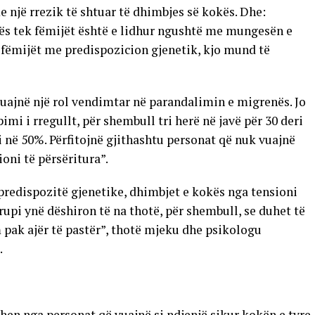
 një rrezik të shtuar të dhimbjes së kokës. Dhe:
kës tek fëmijët është e lidhur ngushtë me mungesën e
 fëmijët me predispozicion gjenetik, kjo mund të
luajnë një rol vendimtar në parandalimin e migrenës. Jo
pimi i rregullt, për shembull tri herë në javë për 30 deri
në 50%. Përfitojnë gjithashtu personat që nuk vuajnë
oni të përsëritura”.
predispozitë gjenetike, dhimbjet e kokës nga tensioni
upi ynë dëshiron të na thotë, për shembull, se duhet të
 pak ajër të pastër”, thotë mjeku dhe psikologu
.
en nga personat që vuajnë si ndjenjë sikur kokën e tyre