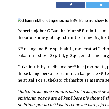
Reperi i njohur G Bani ka folur së fundmi në n
diskutueshme gjatë qëndrimit të tij në Big Brot
Në një nga netët e spektaklit, moderatori Ledion
babai i tij ishte në spital, gjë që çoi edhe në l
Duke iu rikthyer edhe një herë këtij momenti, pa
dil se ke një person të sëmurë, a ka qenë e vërte
në spital. Por ai theksoi gjithashtu se mënyra s
“
Babai im ka qenë sëmurë, babai im ka qenë në sp
emisionit, por që ata që kanë bërë një show të 
në Prime, por do më kishin thënë më parë, ajo ësh