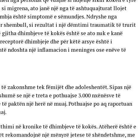
si migrena, ato janë një nga të ashtuquajturat llojet
dhimbja është simptomë e sëmundjes. Ndryshe nga
r shembull, si rezultat i një dëmtimi traumatik të trurit
ë gjitha dhimbjeve të kokës është se ato nuk e kanë
ka receptorë dhimbjeje dhe për këtë arsye është i
të ndoshta një inflamacion i meninges ose enëve të
 të zakonshme tek fëmijët dhe adoleshentët. Sipas një
shumë se një e treta e pothuajse 3.000 nxënësve të
të paktën një herë në muaj. Pothuajse po aq raportuan
aj.
thimi në kronike të dhimbjeve të kokës. Atëherë është e
kët rekomandojnë një mënyrë jetese të shëndetshme, me