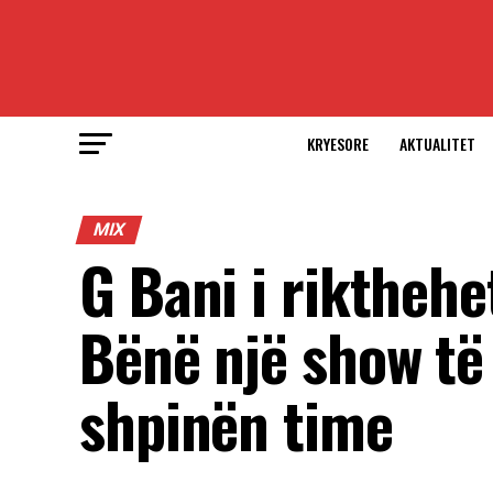
KRYESORE
AKTUALITET
MIX
G Bani i rikthehe
Bënë një show të
shpinën time