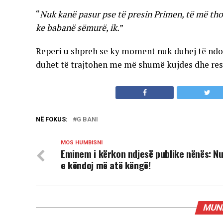
“
Nuk kanë pasur pse të presin Primen, të më tho
ke babanë sëmurë, ik.
”
Reperi u shpreh se ky moment nuk duhej të ndo
duhet të trajtohen me më shumë kujdes dhe res
NË FOKUS:
G BANI
MOS HUMBISNI
Eminem i kërkon ndjesë publike nënës: N
e këndoj më atë këngë!
MUND