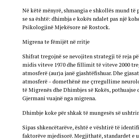
Në këtë mënyrë, shmangia e shkollës mund të p
se sa është: dhimbja e kokës ndalet pas një kohe
Psikologjinë Mjekësore në Rostock.
Migrena te fëmijët në rritje
Shifrat tregojnë se nevojiten strategji të reja 
midis viteve 1970 dhe fillimit të viteve 2000 tr
atmosferë (aur)a janë gjashtëfishuar. Dhe gjas
atmosferë – domethënë me çrregullime neurologj
të Migrenës dhe Dhimbjes së Kokës, pothuajse d
Gjermani vuajnë nga migrena.
Dhimbje koke për shkak të mungesës së ushtr
Sipas shkencëtarëve, është e vështirë të identi
faktorëve mjedisorë. Megjithatë, standardet e ul