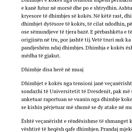
e kanë futur në morsë dhe po e shtrydhin. Ashtu 
kryesore të dhimbjes së kokës. Në këtë rast, 
dhimbjet dytësore të kokës, të cilat ndodhin, pë
ose sëmundjeve të tjera bazë. E përbashkëta e t
origjinën në tru, por jashtë tij. Vetë truri nuk 
pandjeshëm ndaj dhimbjes. Dhimbja e kokës ësh
mëdha të gjakut.
Dhimbje disa herë në muaj
Dhimbjet e kokës nga tensioni janë veçanërisht
sondazhi të Universitetit të Dresdenit, pak më 
anketuar raportuan se vuanin nga dhimbje koke 
se kishin përjetuar më shumë se dy atake në mu
Është veçanërisht e rëndësishme të shmanget k
vështirë të heqësh qafe dhimbjen. Prandaj mje