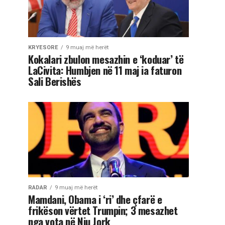
KRYESORE
9 muaj më herët
Kokalari zbulon mesazhin e ‘koduar’ të
LaCivita: Humbjen në 11 maj ia faturon
Sali Berishës
RADAR
9 muaj më herët
Mamdani, Obama i ‘ri’ dhe çfarë e
frikëson vërtet Trumpin; 3 mesazhet
nga vota në Nju Jork