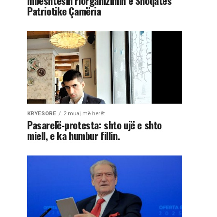
mbështesin riorganizimin e Shoqatës
Patriotike Çamëria
KRYESORE
2 muaj më herët
Pasarelë-protesta: shto ujë e shto
miell, e ka humbur fillin.