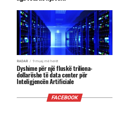
RADAR
9 muaj më herët
Dyshime për një fluskë triliona-
dollarëshe të data center për
Inteligjencën Artificiale
FACEBOOK