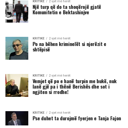
KRITIKE
2 vjet më herët
Një turp që do ta shoqërojë gjatë
Komunitetin e Bektashinjve
KRITIKE
2 vjet më herët
Po na bëhen kriminelët si njerëzit e
shtëpisë
KRITIKE
2 vjet më herët
Vemjet që po e hanë turpin me bukë, nuk
lanë gjë pa i thënë Berishës dhe sot i
ngjiten si rrodhe!
KRITIKE
2 vjet më herët
Pse duhet ta durojmë fyerjen e Tanja Fajon