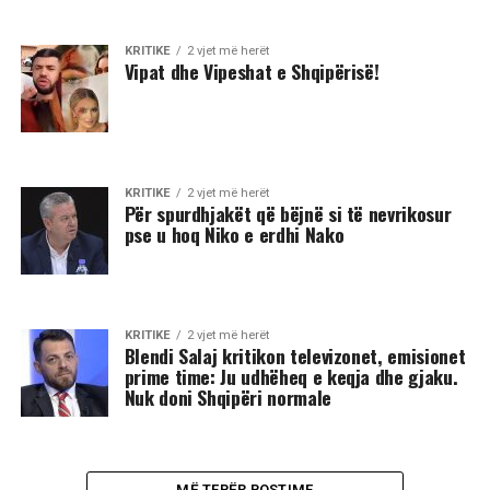
KRITIKE
2 vjet më herët
Vipat dhe Vipeshat e Shqipërisë!
KRITIKE
2 vjet më herët
Për spurdhjakët që bëjnë si të nevrikosur
pse u hoq Niko e erdhi Nako
KRITIKE
2 vjet më herët
Blendi Salaj kritikon televizonet, emisionet
prime time: Ju udhëheq e keqja dhe gjaku.
Nuk doni Shqipëri normale
MË TEPËR POSTIME