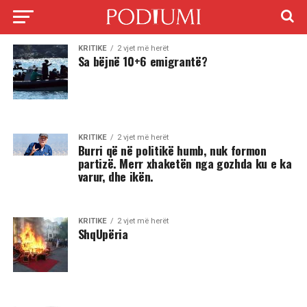
KRITIKE
2 vjet më herët
Sa bëjnë 10+6 emigrantë?
KRITIKE
2 vjet më herët
Burri që në politikë humb, nuk formon
partizë. Merr xhaketën nga gozhda ku e ka
varur, dhe ikën.
KRITIKE
2 vjet më herët
ShqUpëria