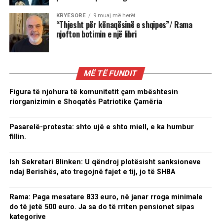
KRYESORE
9 muaj më herët
“Thjesht për kënaqësinë e shqipes”/ Rama
njofton botimin e një libri
MË TË FUNDIT
Figura të njohura të komunitetit çam mbështesin
riorganizimin e Shoqatës Patriotike Çamëria
Pasarelë-protesta: shto ujë e shto miell, e ka humbur
fillin.
Ish Sekretari Blinken: U qëndroj plotësisht sanksioneve
ndaj Berishës, ato tregojnë fajet e tij, jo të SHBA
Rama: Paga mesatare 833 euro, në janar rroga minimale
do të jetë 500 euro. Ja sa do të rriten pensionet sipas
kategorive