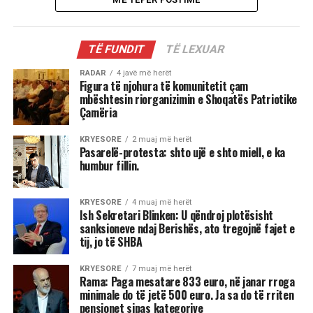
TË FUNDIT
TË LEXUAR
RADAR
4 javë më herët
Figura të njohura të komunitetit çam
mbështesin riorganizimin e Shoqatës Patriotike
Çamëria
KRYESORE
2 muaj më herët
Pasarelë-protesta: shto ujë e shto miell, e ka
humbur fillin.
KRYESORE
4 muaj më herët
Ish Sekretari Blinken: U qëndroj plotësisht
sanksioneve ndaj Berishës, ato tregojnë fajet e
tij, jo të SHBA
KRYESORE
7 muaj më herët
Rama: Paga mesatare 833 euro, në janar rroga
minimale do të jetë 500 euro. Ja sa do të rriten
pensionet sipas kategorive