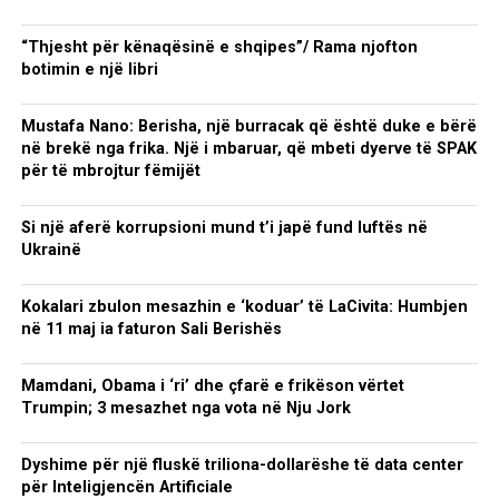
“Thjesht për kënaqësinë e shqipes”/ Rama njofton
botimin e një libri
Mustafa Nano: Berisha, një burracak që është duke e bërë
në brekë nga frika. Një i mbaruar, që mbeti dyerve të SPAK
për të mbrojtur fëmijët
Si një aferë korrupsioni mund t’i japë fund luftës në
Ukrainë
Kokalari zbulon mesazhin e ‘koduar’ të LaCivita: Humbjen
në 11 maj ia faturon Sali Berishës
Mamdani, Obama i ‘ri’ dhe çfarë e frikëson vërtet
Trumpin; 3 mesazhet nga vota në Nju Jork
Dyshime për një fluskë triliona-dollarëshe të data center
për Inteligjencën Artificiale