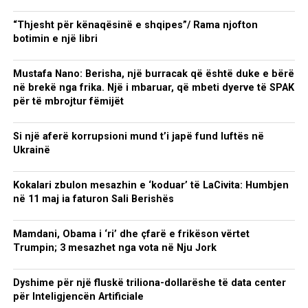
“Thjesht për kënaqësinë e shqipes”/ Rama njofton
botimin e një libri
Mustafa Nano: Berisha, një burracak që është duke e bërë
në brekë nga frika. Një i mbaruar, që mbeti dyerve të SPAK
për të mbrojtur fëmijët
Si një aferë korrupsioni mund t’i japë fund luftës në
Ukrainë
Kokalari zbulon mesazhin e ‘koduar’ të LaCivita: Humbjen
në 11 maj ia faturon Sali Berishës
Mamdani, Obama i ‘ri’ dhe çfarë e frikëson vërtet
Trumpin; 3 mesazhet nga vota në Nju Jork
Dyshime për një fluskë triliona-dollarëshe të data center
për Inteligjencën Artificiale