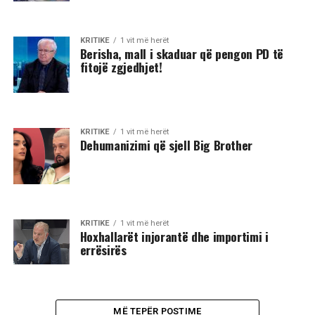
KRITIKE
1 vit më herët
Berisha, mall i skaduar që pengon PD të
fitojë zgjedhjet!
KRITIKE
1 vit më herët
Dehumanizimi që sjell Big Brother
KRITIKE
1 vit më herët
Hoxhallarët injorantë dhe importimi i
errësirës
MË TEPËR POSTIME