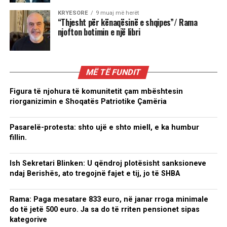
KRYESORE
9 muaj më herët
“Thjesht për kënaqësinë e shqipes”/ Rama
njofton botimin e një libri
MË TË FUNDIT
Figura të njohura të komunitetit çam mbështesin
riorganizimin e Shoqatës Patriotike Çamëria
Pasarelë-protesta: shto ujë e shto miell, e ka humbur
fillin.
Ish Sekretari Blinken: U qëndroj plotësisht sanksioneve
ndaj Berishës, ato tregojnë fajet e tij, jo të SHBA
Rama: Paga mesatare 833 euro, në janar rroga minimale
do të jetë 500 euro. Ja sa do të rriten pensionet sipas
kategorive