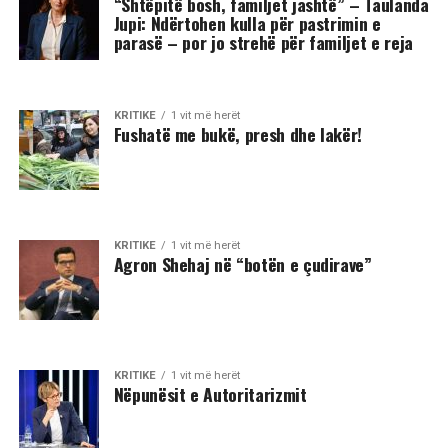
“Shtëpitë bosh, familjet jashtë” – Taulanda
Jupi: Ndërtohen kulla për pastrimin e
parasë – por jo strehë për familjet e reja
KRITIKE
1 vit më herët
Fushatë me bukë, presh dhe lakër!
KRITIKE
1 vit më herët
Agron Shehaj në “botën e çudirave”
KRITIKE
1 vit më herët
Nëpunësit e Autoritarizmit