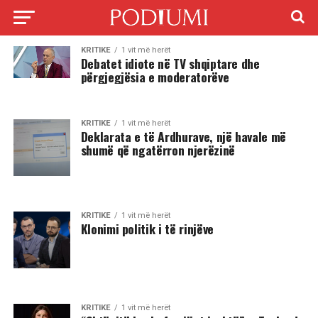
KRITIKE
1 vit më herët
Debatet idiote në TV shqiptare dhe
përgjegjësia e moderatorëve
KRITIKE
1 vit më herët
Deklarata e të Ardhurave, një havale më
shumë që ngatërron njerëzinë
KRITIKE
1 vit më herët
Klonimi politik i të rinjëve
KRITIKE
1 vit më herët