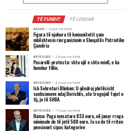
TË FUNDIT
TË LEXUAR
RADAR
4 javë më herët
Figura të njohura të komunitetit çam
mbështesin riorganizimin e Shoqatës Patriotike
Çamëria
KRYESORE
2 muaj më herët
Pasarelë-protesta: shto ujë e shto miell, e ka
humbur fillin.
KRYESORE
4 muaj më herët
Ish Sekretari Blinken: U qëndroj plotësisht
sanksioneve ndaj Berishës, ato tregojnë fajet e
tij, jo të SHBA
KRYESORE
7 muaj më herët
Rama: Paga mesatare 833 euro, në janar rroga
minimale do të jetë 500 euro. Ja sa do të rriten
pensionet sipas kategorive