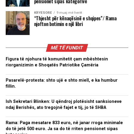
pensionet sipas kategorive
KRYESORE
9 muaj më herët
“Thjesht për kënaqësinë e shqipes”/ Rama
njofton botimin e një libri
MË TË FUNDIT
Figura të njohura të komunitetit çam mbështesin
riorganizimin e Shoqatës Patriotike Çamëria
Pasarelë-protesta: shto ujë e shto miell, e ka humbur
fillin.
Ish Sekretari Blinken: U qëndroj plotësisht sanksioneve
ndaj Berishës, ato tregojnë fajet e tij, jo të SHBA
Rama: Paga mesatare 833 euro, në janar rroga minimale
do të jetë 500 euro. Ja sa do të rriten pensionet sipas