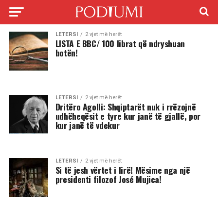
LETERSI
2 vjet më herët
LISTA E BBC/ 100 librat që ndryshuan
botën!
LETERSI
2 vjet më herët
Dritëro Agolli: Shqiptarët nuk i rrëzojnë
udhëheqësit e tyre kur janë të gjallë, por
kur janë të vdekur
LETERSI
2 vjet më herët
Si të jesh vërtet i lirë! Mësime nga një
presidenti filozof José Mujica!