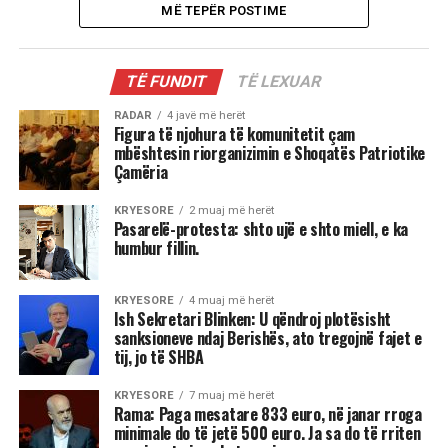
MË TEPËR POSTIME
TË FUNDIT
TË LEXUAR
RADAR
4 javë më herët
Figura të njohura të komunitetit çam
mbështesin riorganizimin e Shoqatës Patriotike
Çamëria
KRYESORE
2 muaj më herët
Pasarelë-protesta: shto ujë e shto miell, e ka
humbur fillin.
KRYESORE
4 muaj më herët
Ish Sekretari Blinken: U qëndroj plotësisht
sanksioneve ndaj Berishës, ato tregojnë fajet e
tij, jo të SHBA
KRYESORE
7 muaj më herët
Rama: Paga mesatare 833 euro, në janar rroga
minimale do të jetë 500 euro. Ja sa do të rriten