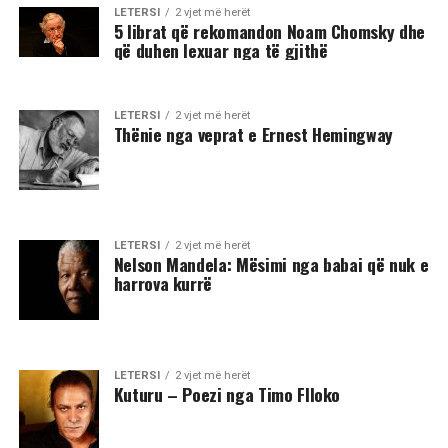
LETERSI
2 vjet më herët
5 librat që rekomandon Noam Chomsky dhe
që duhen lexuar nga të gjithë
LETERSI
2 vjet më herët
Thënie nga veprat e Ernest Hemingway
LETERSI
2 vjet më herët
Nelson Mandela: Mësimi nga babai që nuk e
harrova kurrë
LETERSI
2 vjet më herët
Kuturu – Poezi nga Timo Flloko