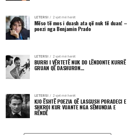
LETERSI
2 vjet më herët
Mëso të mos i duash ata që nuk të duan! –
poezi nga Benjamin Prado
LETERSI
2 vjet më herët
BURRI I VËRTETË NUK DO LËNDONTE KURRË
GRUAN QË DASHURON…
LETERSI
2 vjet më herët
KJO ËSHTË POEZIA QË LASGUSH PORADECI E
SHKROI KUR VUANTE NGA SËMUNDJA E
RËNDË