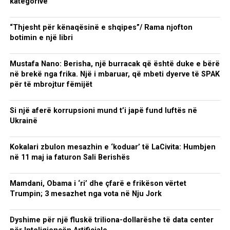
kategorive
“Thjesht për kënaqësinë e shqipes”/ Rama njofton
botimin e një libri
Mustafa Nano: Berisha, një burracak që është duke e bërë
në brekë nga frika. Një i mbaruar, që mbeti dyerve të SPAK
për të mbrojtur fëmijët
Si një aferë korrupsioni mund t’i japë fund luftës në
Ukrainë
Kokalari zbulon mesazhin e ‘koduar’ të LaCivita: Humbjen
në 11 maj ia faturon Sali Berishës
Mamdani, Obama i ‘ri’ dhe çfarë e frikëson vërtet
Trumpin; 3 mesazhet nga vota në Nju Jork
Dyshime për një fluskë triliona-dollarëshe të data center