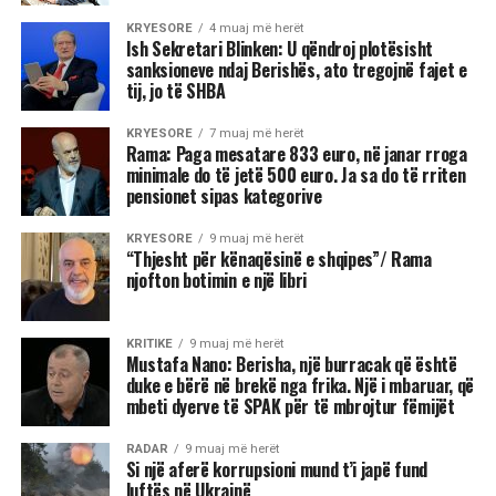
KRYESORE
4 muaj më herët
Ish Sekretari Blinken: U qëndroj plotësisht
sanksioneve ndaj Berishës, ato tregojnë fajet e
tij, jo të SHBA
KRYESORE
7 muaj më herët
Rama: Paga mesatare 833 euro, në janar rroga
minimale do të jetë 500 euro. Ja sa do të rriten
pensionet sipas kategorive
KRYESORE
9 muaj më herët
“Thjesht për kënaqësinë e shqipes”/ Rama
njofton botimin e një libri
KRITIKE
9 muaj më herët
Mustafa Nano: Berisha, një burracak që është
duke e bërë në brekë nga frika. Një i mbaruar, që
mbeti dyerve të SPAK për të mbrojtur fëmijët
RADAR
9 muaj më herët
Si një aferë korrupsioni mund t’i japë fund
luftës në Ukrainë