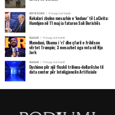
KRYESORE
9 muaj më herët
Kokalari zbulon mesazhin e ‘koduar’ të LaCivita:
Humbjen në 11 maj ia faturon Sali Berishës
RADAR
9 muaj më herët
Mamdani, Obama i ‘ri’ dhe çfarë e frikëson
vërtet Trumpin; 3 mesazhet nga vota në Nju
Jork
RADAR
9 muaj më herët
Dyshime për një fluskë triliona-dollarëshe të
data center për Inteligjencën Artificiale