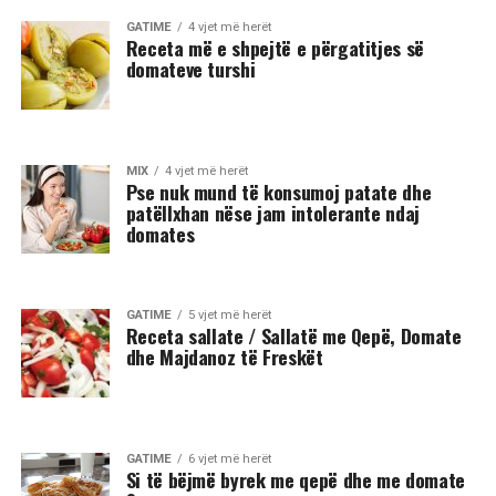
GATIME
4 vjet më herët
Receta më e shpejtë e përgatitjes së
domateve turshi
MIX
4 vjet më herët
Pse nuk mund të konsumoj patate dhe
patëllxhan nëse jam intolerante ndaj
domates
GATIME
5 vjet më herët
Receta sallate / Sallatë me Qepë, Domate
dhe Majdanoz të Freskët
GATIME
6 vjet më herët
Si të bëjmë byrek me qepë dhe me domate