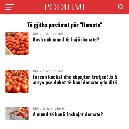
Të gjitha postimet për "Domate"
MIX
1 vit më herët
Kush nuk mund të hajë domate?
MIX
1 vit më herët
Forcon kockat dhe shpejton tretjen! Ja 5
arsye pse duhet të hani domate çdo ditë
MIX
2 vjet më herët
A mund të hanë foshnjat domate?