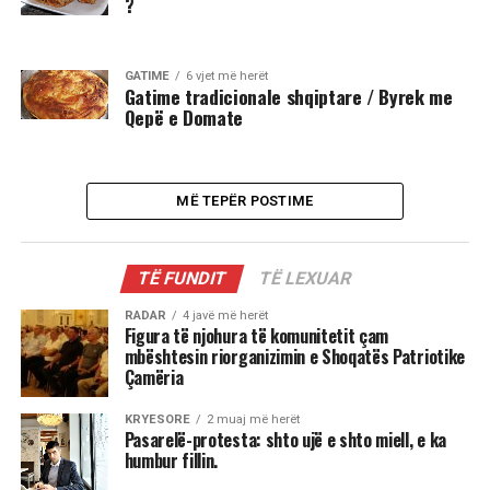
?
GATIME
6 vjet më herët
Gatime tradicionale shqiptare / Byrek me
Qepë e Domate
MË TEPËR POSTIME
TË FUNDIT
TË LEXUAR
RADAR
4 javë më herët
Figura të njohura të komunitetit çam
mbështesin riorganizimin e Shoqatës Patriotike
Çamëria
KRYESORE
2 muaj më herët
Pasarelë-protesta: shto ujë e shto miell, e ka
humbur fillin.