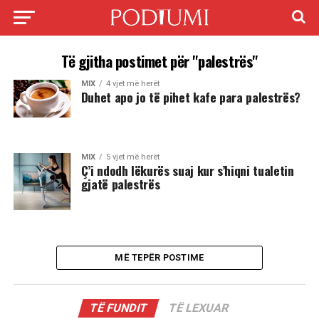
Të gjitha postimet për "palestrës"
MIX
4 vjet më herët
Duhet apo jo të pihet kafe para palestrës?
MIX
5 vjet më herët
Ç’i ndodh lëkurës suaj kur s’hiqni tualetin
gjatë palestrës
MË TEPËR POSTIME
TË FUNDIT
TË LEXUAR