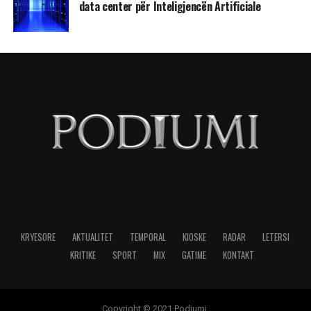
data center për Inteligjencën Artificiale
KRYESORE
AKTUALITET
TEMPORAL
KIOSKE
RADAR
LETERSI
KRITIKE
SPORT
MIX
GATIME
KONTAKT
Copyright © 2021 Podiumi.