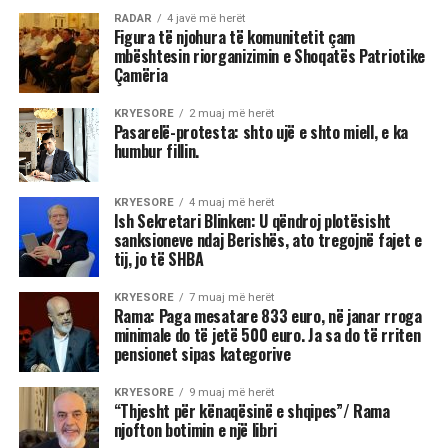
RADAR
4 javë më herët
Figura të njohura të komunitetit çam
mbështesin riorganizimin e Shoqatës Patriotike
Çamëria
KRYESORE
2 muaj më herët
Pasarelë-protesta: shto ujë e shto miell, e ka
humbur fillin.
KRYESORE
4 muaj më herët
Ish Sekretari Blinken: U qëndroj plotësisht
sanksioneve ndaj Berishës, ato tregojnë fajet e
tij, jo të SHBA
KRYESORE
7 muaj më herët
Rama: Paga mesatare 833 euro, në janar rroga
minimale do të jetë 500 euro. Ja sa do të rriten
pensionet sipas kategorive
KRYESORE
9 muaj më herët
“Thjesht për kënaqësinë e shqipes”/ Rama
njofton botimin e një libri