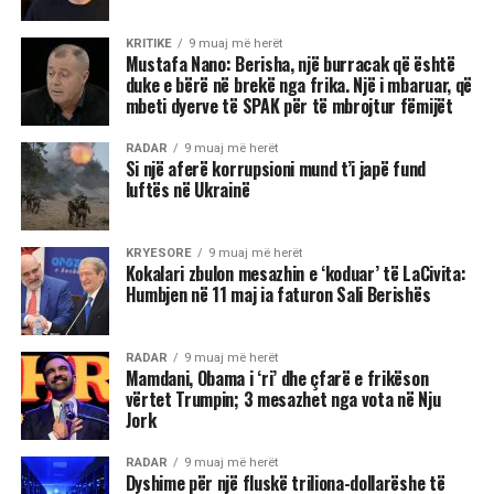
KRITIKE
9 muaj më herët
Mustafa Nano: Berisha, një burracak që është
duke e bërë në brekë nga frika. Një i mbaruar, që
mbeti dyerve të SPAK për të mbrojtur fëmijët
RADAR
9 muaj më herët
Si një aferë korrupsioni mund t’i japë fund
luftës në Ukrainë
KRYESORE
9 muaj më herët
Kokalari zbulon mesazhin e ‘koduar’ të LaCivita:
Humbjen në 11 maj ia faturon Sali Berishës
RADAR
9 muaj më herët
Mamdani, Obama i ‘ri’ dhe çfarë e frikëson
vërtet Trumpin; 3 mesazhet nga vota në Nju
Jork
RADAR
9 muaj më herët
Dyshime për një fluskë triliona-dollarëshe të