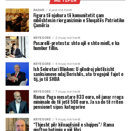
MË TEPËR
RADAR
4 javë më herët
Figura të njohura të komunitetit çam
mbështesin riorganizimin e Shoqatës Patriotike
Çamëria
KRYESORE
2 muaj më herët
Pasarelë-protesta: shto ujë e shto miell, e ka
humbur fillin.
KRYESORE
4 muaj më herët
Ish Sekretari Blinken: U qëndroj plotësisht
sanksioneve ndaj Berishës, ato tregojnë fajet e
tij, jo të SHBA
KRYESORE
7 muaj më herët
Rama: Paga mesatare 833 euro, në janar rroga
minimale do të jetë 500 euro. Ja sa do të rriten
pensionet sipas kategorive
KRYESORE
9 muaj më herët
“Thjesht për kënaqësinë e shqipes”/ Rama
njofton botimin e një libri