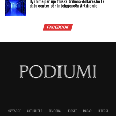
Dyshime për një fluskë triliona-dollarëshe të
data center për Inteligjencën Artificiale
FACEBOOK
KRYESORE
AKTUALITET
TEMPORAL
KIOSKE
RADAR
LETERSI