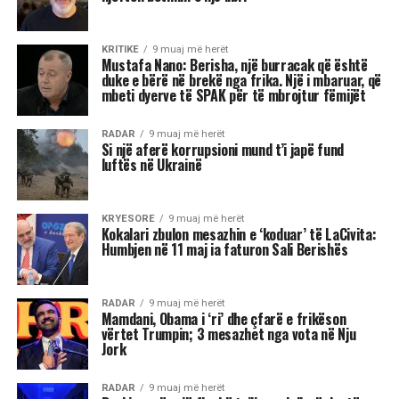
KRITIKE
9 muaj më herët
Mustafa Nano: Berisha, një burracak që është
duke e bërë në brekë nga frika. Një i mbaruar, që
mbeti dyerve të SPAK për të mbrojtur fëmijët
RADAR
9 muaj më herët
Si një aferë korrupsioni mund t’i japë fund
luftës në Ukrainë
KRYESORE
9 muaj më herët
Kokalari zbulon mesazhin e ‘koduar’ të LaCivita:
Humbjen në 11 maj ia faturon Sali Berishës
RADAR
9 muaj më herët
Mamdani, Obama i ‘ri’ dhe çfarë e frikëson
vërtet Trumpin; 3 mesazhet nga vota në Nju
Jork
RADAR
9 muaj më herët