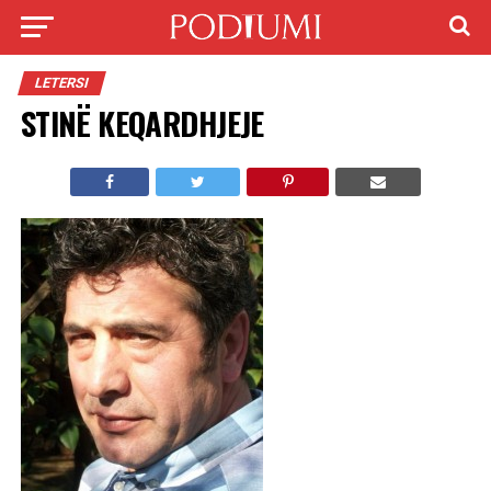
LETERSI
STINË KEQARDHJEJE