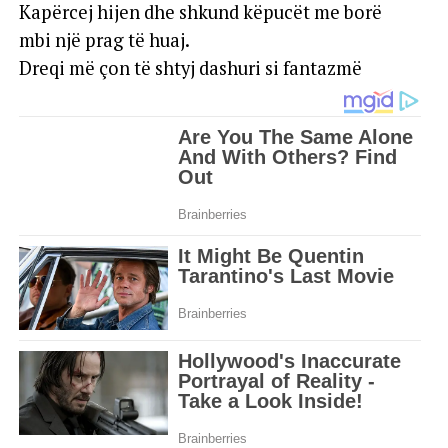
Kapërcej hijen dhe shkund këpucët me borë
mbi një prag të huaj.
Dreqi më çon të shtyj dashuri si fantazmë