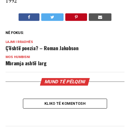
1992
NË FOKUS:
LAJMI I RRADHËS
Ç’është poezia? – Roman Jakobson
MOS HUMBISNI
Mbramja ashtë larg
MUND TË PËLQENI
KLIKO TË KOMENTOSH