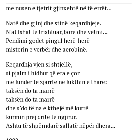
me nusen e tjetrit gjinxehtë në të errët…
Natë dhe gjinj dhe stinë keqardhjeje.
N’at fshat të trishtuar, borë dhe vetmi…
Pendimi godet pingul herë-herë
misterin e verbër dhe aerobinë.
Keqardhja vjen si shtjellë,
si pjalm i hidhur që era e çon
me lundër të zjarrtë në lukthin e tharë:
taksën do ta marrë
taksën do ta marrë –
dhe s’do të na e kthejë më kurrë
kurmin prej drite të ngjirur.
Ashtu të shpërndarë sallatë nëpër dhera…