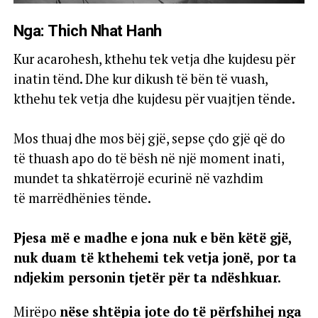
Nga: Thich Nhat Hanh
Kur acarohesh, kthehu tek vetja dhe kujdesu për
inatin tënd. Dhe kur dikush të bën të vuash,
kthehu tek vetja dhe kujdesu për vuajtjen tënde.
Mos thuaj dhe mos bëj gjë, sepse çdo gjë që do
të thuash apo do të bësh në një moment inati,
mundet ta shkatërrojë ecurinë në vazhdim
të marrëdhënies tënde.
Pjesa më e madhe e jona nuk e bën këtë gjë,
nuk duam të kthehemi tek vetja jonë, por ta
ndjekim personin tjetër për ta ndëshkuar.
Mirëpo
nëse shtëpia jote do të përfshihej nga