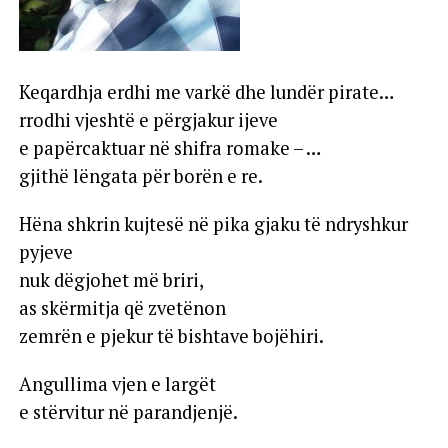
Keqardhja erdhi me varkë dhe lundër pirate…
rrodhi vjeshtë e përgjakur ijeve
e papërcaktuar në shifra romake –
…
gjithë lëngata për borën e re.
Hëna shkrin kujtesë në pika gjaku të ndryshkur
pyjeve
nuk dëgjohet më briri,
as skërmitja që zvetënon
zemrën e pjekur të bishtave bojëhiri.
Angullima vjen e largët
e stërvitur në parandjenjë.