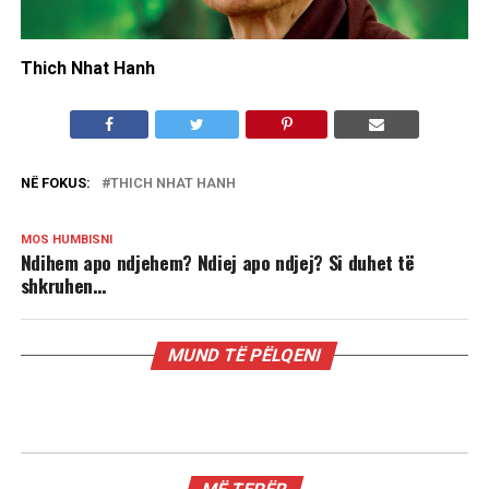
Thich Nhat Hanh
NË FOKUS:
THICH NHAT HANH
MOS HUMBISNI
Ndihem apo ndjehem? Ndiej apo ndjej? Si duhet të
shkruhen…
MUND TË PËLQENI