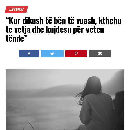
LETERSI
“Kur dikush të bën të vuash, kthehu
te vetja dhe kujdesu për veten
tënde”