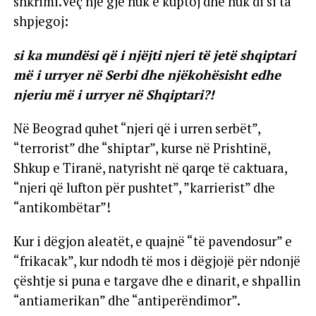
shkrimi.Veç një gjë nuk e kuptoj dhe nuk di si ta
shpjegoj:
si ka mundësi që i njëjti njeri të jetë shqiptari
më i urryer në Serbi dhe njëkohësisht edhe
njeriu më i urryer në Shqiptari?!
Në Beograd quhet “njeri që i urren serbët”,
“terrorist” dhe “shiptar”, kurse në Prishtinë,
Shkup e Tiranë, natyrisht në qarqe të caktuara,
“njeri që lufton për pushtet”, ”karrierist” dhe
“antikombëtar”!
Kur i dëgjon aleatët, e quajnë “të pavendosur” e
“frikacak”, kur ndodh të mos i dëgjojë për ndonjë
çështje si puna e targave dhe e dinarit, e shpallin
“antiamerikan” dhe “antiperëndimor”.