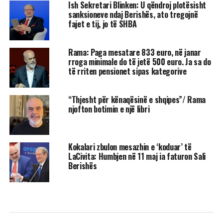
Ish Sekretari Blinken: U qëndroj plotësisht
sanksioneve ndaj Berishës, ato tregojnë
fajet e tij, jo të SHBA
Rama: Paga mesatare 833 euro, në janar
rroga minimale do të jetë 500 euro. Ja sa do
të rriten pensionet sipas kategorive
“Thjesht për kënaqësinë e shqipes”/ Rama
njofton botimin e një libri
Kokalari zbulon mesazhin e ‘koduar’ të
LaCivita: Humbjen në 11 maj ia faturon Sali
Berishës