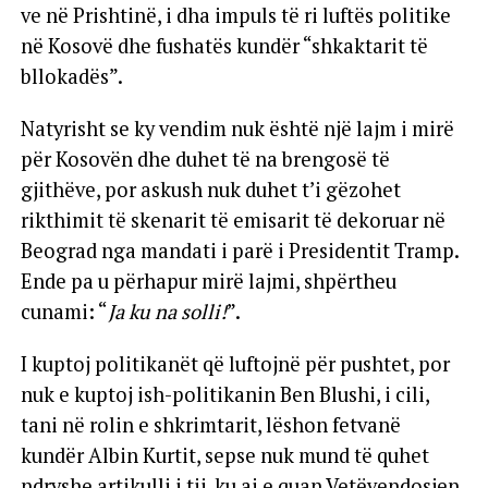
ve në Prishtinë, i dha impuls të ri luftës politike
në Kosovë dhe fushatës kundër “shkaktarit të
bllokadës”.
Natyrisht se ky vendim nuk është një lajm i mirë
për Kosovën dhe duhet të na brengosë të
gjithëve, por askush nuk duhet t’i gëzohet
rikthimit të skenarit të emisarit të dekoruar në
Beograd nga mandati i parë i Presidentit Tramp.
Ende pa u përhapur mirë lajmi, shpërtheu
cunami: “
Ja ku na solli!
”.
I kuptoj politikanët që luftojnë për pushtet, por
nuk e kuptoj ish-politikanin Ben Blushi, i cili,
tani në rolin e shkrimtarit, lëshon fetvanë
kundër Albin Kurtit, sepse nuk mund të quhet
ndryshe artikulli i tij, ku ai e quan Vetëvendosjen