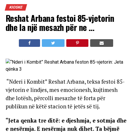
KIOSKE
Reshat Arbana festoi 85-vjetorin
dhe la një mesazh për ne …
“Nderi i Kombit” Reshat Arbana, teksa festoi 85-
vjetorin e lindjes, mes emocionesh, kujtimesh
dhe lotësh, përcolli mesazhe të forta për
publikun në këtë stacion të jetës së tij.
“Jeta qenka tre ditë: e djeshmja, e sotmja dhe
e nesërmja. E nesërmja nuk dihet. Ta bëjmë