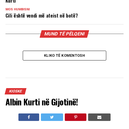
Kurti
MOS HUMBISNI
Cili është vendi më ateist në botë?
MUND TË PËLQENI
KLIKO TË KOMENTOSH
KIOSKE
Albin Kurti në Gijotinë!