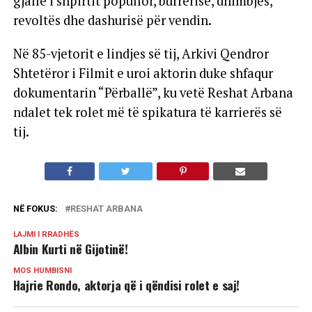
gjallë i shpirtit popullor, burrërisë, dhimbjes,
revoltës dhe dashurisë për vendin.
Në 85-vjetorit e lindjes së tij, Arkivi Qendror
Shtetëror i Filmit e uroi aktorin duke shfaqur
dokumentarin “Përballë”, ku vetë Reshat Arbana
ndalet tek rolet më të spikatura të karrierës së
tij.
NË FOKUS:
RESHAT ARBANA
LAJMI I RRADHËS
Albin Kurti në Gijotinë!
MOS HUMBISNI
Hajrie Rondo, aktorja që i qëndisi rolet e saj!