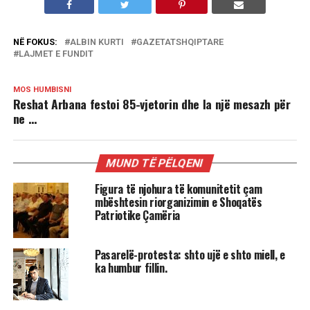
NË FOKUS:
ALBIN KURTI
GAZETATSHQIPTARE
LAJMET E FUNDIT
MOS HUMBISNI
Reshat Arbana festoi 85-vjetorin dhe la një mesazh për
ne …
MUND TË PËLQENI
Figura të njohura të komunitetit çam
mbështesin riorganizimin e Shoqatës
Patriotike Çamëria
Pasarelë-protesta: shto ujë e shto miell, e
ka humbur fillin.