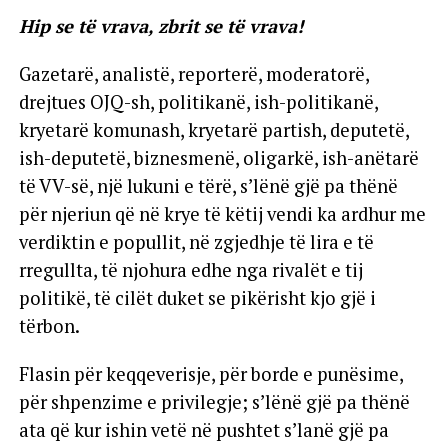
Hip se të vrava, zbrit se të vrava!
Gazetarë, analistë, reporterë, moderatorë,
drejtues OJQ-sh, politikanë, ish-politikanë,
kryetarë komunash, kryetarë partish, deputetë,
ish-deputetë, biznesmenë, oligarkë, ish-anëtarë
të VV-së, një lukuni e tërë, s’lënë gjë pa thënë
për njeriun që në krye të këtij vendi ka ardhur me
verdiktin e popullit, në zgjedhje të lira e të
rregullta, të njohura edhe nga rivalët e tij
politikë, të cilët duket se pikërisht kjo gjë i
tërbon.
Flasin për keqqeverisje, për borde e punësime,
për shpenzime e privilegje; s’lënë gjë pa thënë
ata që kur ishin vetë në pushtet s’lanë gjë pa