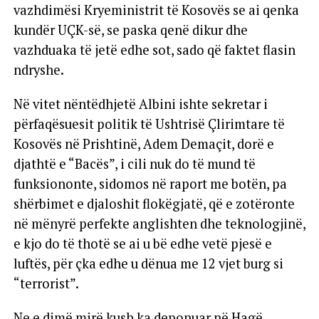
vazhdimësi Kryeministrit të Kosovës se ai qenka
kundër UÇK-së, se paska qenë dikur dhe
vazhduaka të jetë edhe sot, sado që faktet flasin
ndryshe.
Në vitet nëntëdhjetë Albini ishte sekretar i
përfaqësuesit politik të Ushtrisë Çlirimtare të
Kosovës në Prishtinë, Adem Demaçit, dorë e
djathtë e “Bacës”, i cili nuk do të mund të
funksiononte, sidomos në raport me botën, pa
shërbimet e djaloshit flokëgjatë, që e zotëronte
në mënyrë perfekte anglishten dhe teknologjinë,
e kjo do të thotë se ai u bë edhe vetë pjesë e
luftës, për çka edhe u dënua me 12 vjet burg si
“terrorist”.
Ne e dimë mirë kush ka deponuar në Hagë