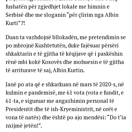
fushatën për zgjedhjet lokale me himnin e
Serbisë dhe me sloganin “për çlirim nga Albin
Kurti”?!
Duan ta vazhdojnë bllokadën, me pretendimin se
po mbrojnë Kushtetutën, duke fajësuar përsëri
shkaktarin e të gjitha të këqijave që i paskëshin
rënë mbi kokë Kosovës dhe mohuesin e të gjitha
të arriturave të saj, Albin Kurtin.
Janë po ata që e shkarkuan në mars të 2020-s, në
kulmin e pandemisë, me 61 vota (vota e fundit, e
61-ta, e siguruar me angazhimin personal të
Presidentit dhe të ish-Kryeministrit, në orët e
vona të natës) dhe është po ajo mendësi: “Do t’ia
nxijmë jetën!”.