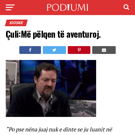
KIOSKE
Çuli:Më pëlqen të aventuroj.
“Po pse nëna juaj nuk e dinte se ju luanit në