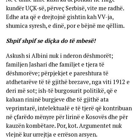
kundër UÇK-së, përveç Serbisë, vite me radhë.
Edhe ata që e drejtojnë gishtin kah VV-ja,
shumica syresh, e dinë, por e bëjnë me qëllim.
Shpif shpif se diçka do të mbesë!
Askush si Albini nuk i nderon dëshmorët;
familjen Jashari dhe familjet e tjera të
dëshmorëve; përpjekjet e pareshtura të
atdhetarëve të të gjithë brezave, nga viti 1912 e
deri më sot; ish-të burgosurit politikë, që e
kaluan rininë burgjeve dhe të gjithë ata
veprimtarë, intelektualë e të tjerë që kontribuan
në çfarëdo mënyre për lirinë e Kosovës dhe për
kauzën kombëtare. Por, kot. Argumentet nuk
vlejnë kur urrejtja e errëson arsyen.