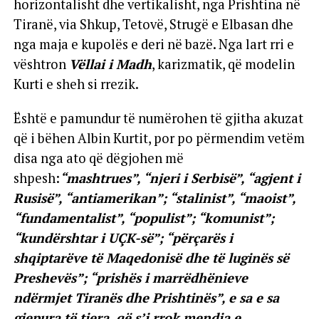
horizontalisht dhe vertikalisht, nga Prishtina në
Tiranë, via Shkup, Tetovë, Strugë e Elbasan dhe
nga maja e kupolës e deri në bazë. Nga lart rri e
vështron
Vëllai i Madh
, karizmatik, që modelin
Kurti e sheh si rrezik.
Është e pamundur të numërohen të gjitha akuzat
që i bëhen Albin Kurtit, por po përmendim vetëm
disa nga ato që dëgjohen më
shpesh:
“mashtrues”, “njeri i Serbisë”, “agjent i
Rusisë”, “antiamerikan”; “stalinist”, “maoist”,
“fundamentalist”, “populist”; “komunist”;
“kundërshtar i UÇK-së”; “përçarës i
shqiptarëve të Maqedonisë dhe të luginës së
Preshevës”; “prishës i marrëdhënieve
ndërmjet Tiranës dhe Prishtinës”, e sa e sa
gjepura të tjera, që s’i rrok mendja e