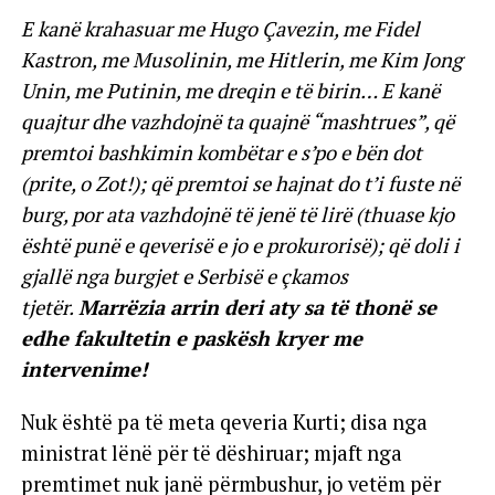
E kanë krahasuar me Hugo Çavezin, me Fidel
Kastron, me Musolinin, me Hitlerin, me Kim Jong
Unin, me Putinin, me dreqin e të birin… E kanë
quajtur dhe vazhdojnë ta quajnë “mashtrues”, që
premtoi bashkimin kombëtar e s’po e bën dot
(prite, o Zot!); që premtoi se hajnat do t’i fuste në
burg, por ata vazhdojnë të jenë të lirë (thuase kjo
është punë e qeverisë e jo e prokurorisë); që doli i
gjallë nga burgjet e Serbisë e çkamos
tjetër.
Marrëzia arrin deri aty sa të thonë se
edhe fakultetin e paskësh kryer me
intervenime!
Nuk është pa të meta qeveria Kurti; disa nga
ministrat lënë për të dëshiruar; mjaft nga
premtimet nuk janë përmbushur, jo vetëm për