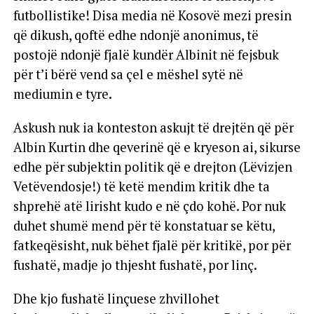
futbollistike! Disa media në Kosovë mezi presin
që dikush, qoftë edhe ndonjë anonimus, të
postojë ndonjë fjalë kundër Albinit në fejsbuk
për t’i bërë vend sa çel e mëshel sytë në
mediumin e tyre.
Askush nuk ia konteston askujt të drejtën që për
Albin Kurtin dhe qeverinë që e kryeson ai, sikurse
edhe për subjektin politik që e drejton (Lëvizjen
Vetëvendosje!) të ketë mendim kritik dhe ta
shprehë atë lirisht kudo e në çdo kohë. Por nuk
duhet shumë mend për të konstatuar se këtu,
fatkeqësisht, nuk bëhet fjalë për kritikë, por për
fushatë, madje jo thjesht fushatë, por linç.
Dhe kjo fushatë linçuese zhvillohet