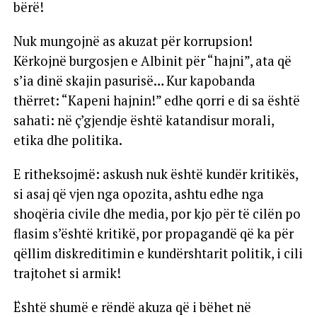
bërë!
Nuk mungojnë as akuzat për korrupsion!
Kërkojnë burgosjen e Albinit për “hajni”, ata që
s’ia dinë skajin pasurisë… Kur kapobanda
thërret: “Kapeni hajnin!” edhe qorri e di sa është
sahati: në ç’gjendje është katandisur morali,
etika dhe politika.
E ritheksojmë: askush nuk është kundër kritikës,
si asaj që vjen nga opozita, ashtu edhe nga
shoqëria civile dhe media, por kjo për të cilën po
flasim s’është kritikë, por propagandë që ka për
qëllim diskreditimin e kundërshtarit politik, i cili
trajtohet si armik!
Është shumë e rëndë akuza që i bëhet në