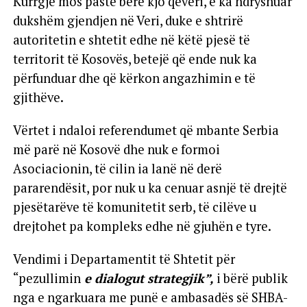
Kurrgjë mos pastë bërë kjo qeveri, e ka ndryshuar
dukshëm gjendjen në Veri, duke e shtrirë
autoritetin e shtetit edhe në këtë pjesë të
territorit të Kosovës, betejë që ende nuk ka
përfunduar dhe që kërkon angazhimin e të
gjithëve.
Vërtet i ndaloi referendumet që mbante Serbia
më parë në Kosovë dhe nuk e formoi
Asociacionin, të cilin ia lanë në derë
pararendësit, por nuk u ka cenuar asnjë të drejtë
pjesëtarëve të komunitetit serb, të cilëve u
drejtohet pa kompleks edhe në gjuhën e tyre.
Vendimi i Departamentit të Shtetit për
“pezullimin
e dialogut strategjik”,
i bërë publik
nga e ngarkuara me punë e ambasadës së SHBA-