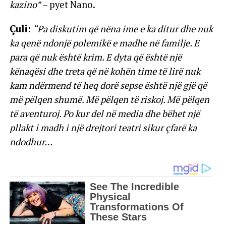
kazino”
– pyet Nano.
Çuli:
“Pa diskutim që nëna ime e ka ditur dhe nuk
ka qenë ndonjë polemikë e madhe në familje. E
para që nuk është krim. E dyta që është një
kënaqësi dhe treta që në kohën time të lirë nuk
kam ndërmend të heq dorë sepse është një gjë që
më pëlqen shumë. Më pëlqen të riskoj. Më pëlqen
të aventuroj. Po kur del në media dhe bëhet një
pllakt i madh i një drejtori teatri sikur çfarë ka
ndodhur…