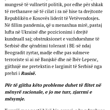
mungesë të vullnetit politik, por edhe për shkak
të rrethanave në të cilat i ra në hise ta drejtonte
Republikën e Kosovës liderit të Vetëvendosjes.
Në fillim pandemia, që u menaxhua mirë, pastaj
lufta në Ukrainë dhe pozicionimi i drejtë
kundruall saj; obstruksionet e vazhdueshme të
Serbisë dhe qëndrimi tolerant i BE-së ndaj
Beogradit zyrtar, madje edhe pas sulmeve
terroriste si ai në Banjskë dhe në Ibër-Lepenc,
gjithnjë me pretekstin e largimit të Serbisë nga
prehri i
Rusisë.
Për të gjitha këto probleme duhet të flitet në
mënyrë racionale, e jo me turr, zjarrmi e
mësymje
.