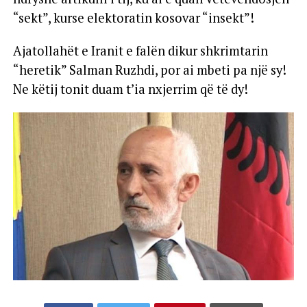
“sekt”, kurse elektoratin kosovar “insekt”!
Ajatollahët e Iranit e falën dikur shkrimtarin
“heretik” Salman Ruzhdi, por ai mbeti pa një sy!
Ne këtij tonit duam t’ia nxjerrim që të dy!