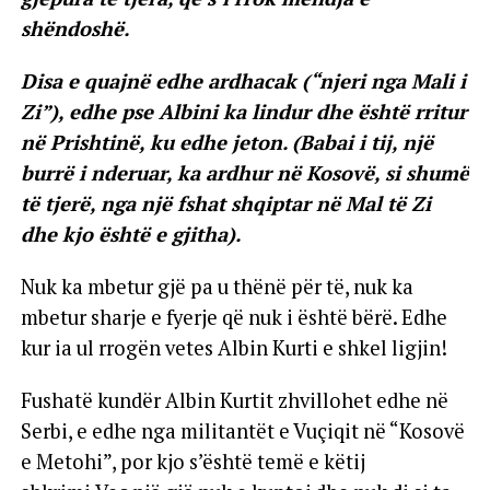
shëndoshë.
Disa e quajnë edhe ardhacak (“njeri nga Mali i
Zi”), edhe pse Albini ka lindur dhe është rritur
në Prishtinë, ku edhe jeton. (Babai i tij, një
burrë i nderuar, ka ardhur në Kosovë, si shumë
të tjerë, nga një fshat shqiptar në Mal të Zi
dhe kjo është e gjitha).
Nuk ka mbetur gjë pa u thënë për të, nuk ka
mbetur sharje e fyerje që nuk i është bërë. Edhe
kur ia ul rrogën vetes Albin Kurti e shkel ligjin!
Fushatë kundër Albin Kurtit zhvillohet edhe në
Serbi, e edhe nga militantët e Vuçiqit në “Kosovë
e Metohi”, por kjo s’është temë e këtij