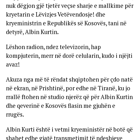
nuk dëgjon gjë tjetër veçse sharje e mallkime për
kryetarin e Lëvizjes Vetëvendosje! dhe
kryeministrin e Republikës së Kosovës, tani në
detyrë, Albin Kurtin.
Lëshon radion, ndez televizorin, hap
kompjuterin, merr në dorë celularin, kudo i njëjti
avaz!
Akuza nga më të rëndat shqiptohen për çdo natë
në ekran, në Prishtinë, por edhe në Tiranë, ku jo
rrallë ftohen në studio njerëz që për Albin Kurtin
dhe qeverinë e Kosovës flasin me gjuhën e
rrugës.
Albin Kurti është i vetmi kryeministër në botë që
shahet edhe gjatë transmetimit të ndeshjeve