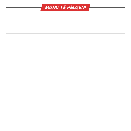
MUND TË PËLQENI
KIOSKE
Hajrie Rondo, aktorja që i qëndisi
rolet e saj!