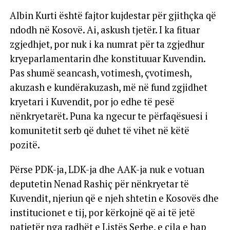
Albin Kurti është fajtor kujdestar për gjithçka që
ndodh në Kosovë. Ai, askush tjetër. I ka fituar
zgjedhjet, por nuk i ka numrat për ta zgjedhur
kryeparlamentarin dhe konstituuar Kuvendin.
Pas shumë seancash, votimesh, çvotimesh,
akuzash e kundërakuzash, më në fund zgjidhet
kryetari i Kuvendit, por jo edhe të pesë
nënkryetarët. Puna ka ngecur te përfaqësuesi i
komunitetit serb që duhet të vihet në këtë
pozitë.
Përse PDK-ja, LDK-ja dhe AAK-ja nuk e votuan
deputetin Nenad Rashiç për nënkryetar të
Kuvendit, njeriun që e njeh shtetin e Kosovës dhe
institucionet e tij, por kërkojnë që ai të jetë
patjetër nga radhët e Listës Serbe, e cila e hap