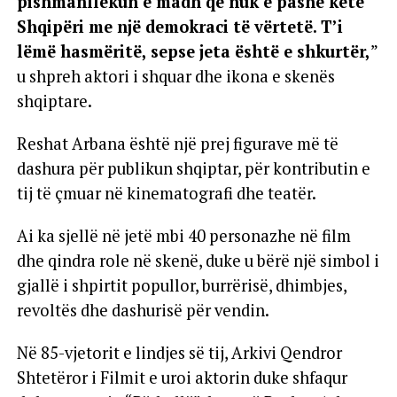
pishmanllëkun e madh që nuk e pashë këtë
Shqipëri me një demokraci të vërtetë. T’i
lëmë hasmëritë, sepse jeta është e shkurtër,
”
u shpreh aktori i shquar dhe ikona e skenës
shqiptare.
Reshat Arbana është një prej figurave më të
dashura për publikun shqiptar, për kontributin e
tij të çmuar në kinematografi dhe teatër.
Ai ka sjellë në jetë mbi 40 personazhe në film
dhe qindra role në skenë, duke u bërë një simbol i
gjallë i shpirtit popullor, burrërisë, dhimbjes,
revoltës dhe dashurisë për vendin.
Në 85-vjetorit e lindjes së tij, Arkivi Qendror
Shtetëror i Filmit e uroi aktorin duke shfaqur