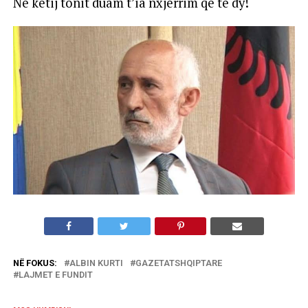
Ne këtij tonit duam t’ia nxjerrim që të dy!
NË FOKUS:
ALBIN KURTI
GAZETATSHQIPTARE
LAJMET E FUNDIT