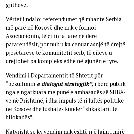
gjithëve.
Vërtet i ndaloi referendumet që mbante Serbia
më parë në Kosovë dhe nuk e formoi
Asociacionin, të cilin ia lanë në derë
pararendësit, por nuk u ka cenuar asnjë të drejtë
pjesëtarëve të komunitetit serb, të cilëve u
drejtohet pa kompleks edhe në gjuhën e tyre.
Vendimi i Departamentit të Shtetit për
“pezullimin
e dialogut strategjik”,
i bërë publik
nga e ngarkuara me punë e ambasadës së SHBA-
ve në Prishtinë, i dha impuls të ri luftës politike
në Kosovë dhe fushatës kundër “shkaktarit të
bllokadës”.
Natyrisht se ky vendim nuk është një lajm i mirë