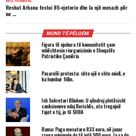
MOS HUMBISNI
Reshat Arbana festoi 85-vjetorin dhe la një mesazh për
ne …
MUND TË PËLQENI
Figura të njohura të komunitetit çam
mbështesin riorganizimin e Shoqatës
Patriotike Çamëria
Pasarelë-protesta: shto ujë e shto miell, e
ka humbur fillin.
Ish Sekretari Blinken: U qëndroj plotësisht
sanksioneve ndaj Berishës, ato tregojnë
fajet e tij, jo të SHBA
Rama: Paga mesatare 833 euro, në janar
rroga minimale do të jetë 500 euro. Ja sa do