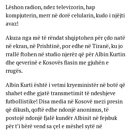
Lëshon radion, ndez televizorin, hap
kompjuterin, merr në dorë celularin, kudo i njëjti
avaz!
Akuza nga më të rëndat shqiptohen për çdo natë
në ekran, në Prishtinë, por edhe në Tiranë, ku jo
rrallë ftohen në studio njerëz që për Albin Kurtin
dhe qeverinë e Kosovës flasin me gjuhën e
rrugës.
Albin Kurti është i vetmi kryeministër në botë që
shahet edhe gjatë transmetimit të ndeshjeve
futbollistike! Disa media në Kosovë mezi presin
që dikush, qoftë edhe ndonjë anonimus, të
postojë ndonjë fjalë kundër Albinit në fejsbuk
për t’i bërë vend sa çel e mëshel sytë në