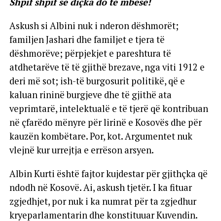
Shpif shpif se diçka do të mbesë!
Askush si Albini nuk i nderon dëshmorët;
familjen Jashari dhe familjet e tjera të
dëshmorëve; përpjekjet e pareshtura të
atdhetarëve të të gjithë brezave, nga viti 1912 e
deri më sot; ish-të burgosurit politikë, që e
kaluan rininë burgjeve dhe të gjithë ata
veprimtarë, intelektualë e të tjerë që kontribuan
në çfarëdo mënyre për lirinë e Kosovës dhe për
kauzën kombëtare. Por, kot. Argumentet nuk
vlejnë kur urrejtja e errëson arsyen.
Albin Kurti është fajtor kujdestar për gjithçka që
ndodh në Kosovë. Ai, askush tjetër. I ka fituar
zgjedhjet, por nuk i ka numrat për ta zgjedhur
kryeparlamentarin dhe konstituuar Kuvendin.