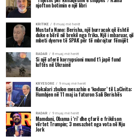
qëndrestare e
admirueshme dhe aktore
që e përjetonte çdo rol me
shpirt, përmes forcës
dramatike dhe elegancës
së groteskut. Sot, emri i saj
është pjesë e pavdekshme
e kulturës sonë kombëtare.
Arti i saj nuk do të shuhet
kurrë…
Sot mbushen tetë vjet që është ndarë nga jeta një
nga figurat më të mëdha të artit skenik dhe
kinematografik shqiptar, aktorja e paharruar