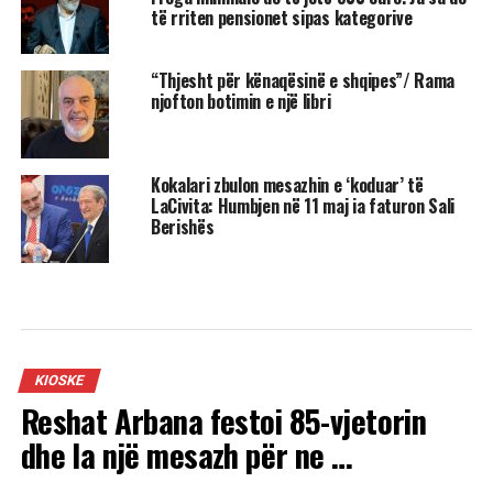
të rriten pensionet sipas kategorive
“Thjesht për kënaqësinë e shqipes”/ Rama
njofton botimin e një libri
Kokalari zbulon mesazhin e ‘koduar’ të
LaCivita: Humbjen në 11 maj ia faturon Sali
Berishës
KIOSKE
Reshat Arbana festoi 85-vjetorin
dhe la një mesazh për ne …