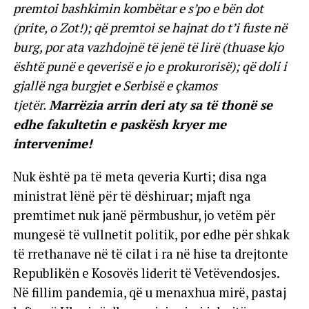
premtoi bashkimin kombëtar e s’po e bën dot
(prite, o Zot!); që premtoi se hajnat do t’i fuste në
burg, por ata vazhdojnë të jenë të lirë (thuase kjo
është punë e qeverisë e jo e prokurorisë); që doli i
gjallë nga burgjet e Serbisë e çkamos
tjetër.
Marrëzia arrin deri aty sa të thonë se
edhe fakultetin e paskësh kryer me
intervenime!
Nuk është pa të meta qeveria Kurti; disa nga
ministrat lënë për të dëshiruar; mjaft nga
premtimet nuk janë përmbushur, jo vetëm për
mungesë të vullnetit politik, por edhe për shkak
të rrethanave në të cilat i ra në hise ta drejtonte
Republikën e Kosovës liderit të Vetëvendosjes.
Në fillim pandemia, që u menaxhua mirë, pastaj