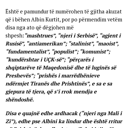
Është e pamundur të numërohen të gjitha akuzat
që i bëhen Albin Kurtit, por po përmendim vetëm
disa nga ato që dëgjohen më
shpesh:
“mashtrues”, “njeri i Serbisë”, “agjent i
Rusisë”, “antiamerikan”; “stalinist”, “maoist”,
“fundamentalist”, “populist”; “komunist”;
“kundërshtar i UÇK-së”; “përçarës i
shqiptarëve të Maqedonisë dhe të luginës së
Preshevës”; “prishës i marrëdhënieve
ndërmjet Tiranës dhe Prishtinës”, e sa e sa
gjepura të tjera, që s’i rrok mendja e
shëndoshë.
Disa e quajnë edhe ardhacak (“njeri nga Mali i
Zi”), edhe pse Albini ka lindur dhe është rritur