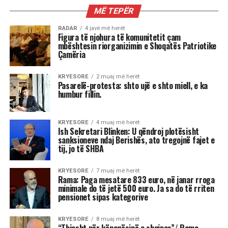
KIOSKE
Hajrie Rondo, aktorja që i qëndisi
rolet e saj!
Shkruar nga Ilir Çumani
Nga Delvina e lindjes deri
në skenat më të mëdha
teatrore dhe të kinemasë
shqiptare, ajo u shenjua si
simbol i gruas së fortë, një