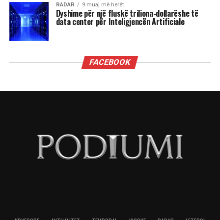
Hajrie Rondo.
Ndarja e saj nga jeta më 9 shtator 2017 nuk ishte
një ikje përfundimtare për artdashësit dhe
adhuruesit e pafund të roleve të saj, por një fillim
i ri i kujtesës sonë kolektive.
Sepse ka njerëz që nuk ikin kurrë, edhe pse i
largohen fizikisht kësaj bote. Ata vazhdojnë të
jetojnë përmes kujtesës në zemrat e njerëzve, në
shpirtin e artit të madh. Dhe Hajrie Rondo
padyshim është një nga këta emra të
pashlyeshëm.
Aktorja në rolin e Tanës, në filmin artistik
shqiptar “Përrallë nga e kaluara”