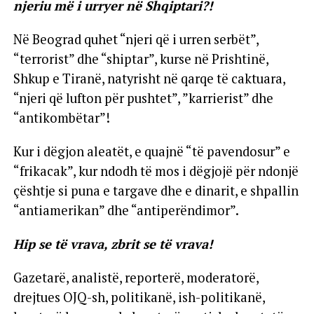
njeriu më i urryer në Shqiptari?!
Në Beograd quhet “njeri që i urren serbët”,
“terrorist” dhe “shiptar”, kurse në Prishtinë,
Shkup e Tiranë, natyrisht në qarqe të caktuara,
“njeri që lufton për pushtet”, ”karrierist” dhe
“antikombëtar”!
Kur i dëgjon aleatët, e quajnë “të pavendosur” e
“frikacak”, kur ndodh të mos i dëgjojë për ndonjë
çështje si puna e targave dhe e dinarit, e shpallin
“antiamerikan” dhe “antiperëndimor”.
Hip se të vrava, zbrit se të vrava!
Gazetarë, analistë, reporterë, moderatorë,
drejtues OJQ-sh, politikanë, ish-politikanë,