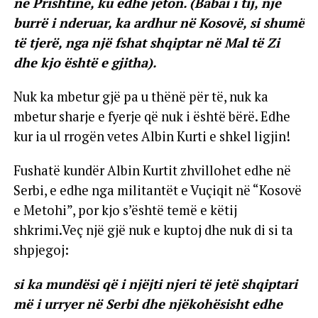
në Prishtinë, ku edhe jeton. (Babai i tij, një
burrë i nderuar, ka ardhur në Kosovë, si shumë
të tjerë, nga një fshat shqiptar në Mal të Zi
dhe kjo është e gjitha).
Nuk ka mbetur gjë pa u thënë për të, nuk ka
mbetur sharje e fyerje që nuk i është bërë. Edhe
kur ia ul rrogën vetes Albin Kurti e shkel ligjin!
Fushatë kundër Albin Kurtit zhvillohet edhe në
Serbi, e edhe nga militantët e Vuçiqit në “Kosovë
e Metohi”, por kjo s’është temë e këtij
shkrimi.Veç një gjë nuk e kuptoj dhe nuk di si ta
shpjegoj:
si ka mundësi që i njëjti njeri të jetë shqiptari
më i urryer në Serbi dhe njëkohësisht edhe