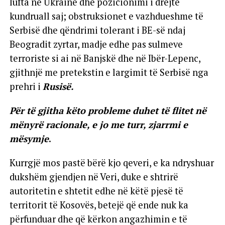
lufta në Ukrainë dhe pozicionimi i drejtë
kundruall saj; obstruksionet e vazhdueshme të
Serbisë dhe qëndrimi tolerant i BE-së ndaj
Beogradit zyrtar, madje edhe pas sulmeve
terroriste si ai në Banjskë dhe në Ibër-Lepenc,
gjithnjë me pretekstin e largimit të Serbisë nga
prehri i
Rusisë.
Për të gjitha këto probleme duhet të flitet në
mënyrë racionale, e jo me turr, zjarrmi e
mësymje
.
Kurrgjë mos pastë bërë kjo qeveri, e ka ndryshuar
dukshëm gjendjen në Veri, duke e shtrirë
autoritetin e shtetit edhe në këtë pjesë të
territorit të Kosovës, betejë që ende nuk ka
përfunduar dhe që kërkon angazhimin e të