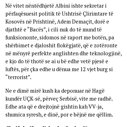
Në vitet nëntëdhjetë Albini ishte sekretar i
përfaqësuesit politik të Ushtrisë Çlirimtare të
Kosovës në Prishtinë, Adem Demaçit, dorë e
djathtë e “Bacës”, i cili nuk do të mund të
funksiononte, sidomos në raport me botën, pa
shërbimet e djaloshit flokëgjatë, që e zotëronte
në mënyrë perfekte anglishten dhe teknologjinë,
e kjo do të thotë se ai u bë edhe vetë pjesë e
luftës, për çka edhe u dënua me 12 vjet burg si
“terrorist”.
Ne e dimë mirë kush ka deponuar në Hagë
kundër UÇK-së, përveç Serbisë, vite me radhë.
Edhe ata që e drejtojnë gishtin kah VV-ja,
shumica syresh, e dinë, por e bëjnë me qëllim.