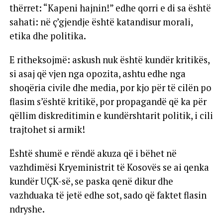
thërret: “Kapeni hajnin!” edhe qorri e di sa është
sahati: në ç’gjendje është katandisur morali,
etika dhe politika.
E ritheksojmë: askush nuk është kundër kritikës,
si asaj që vjen nga opozita, ashtu edhe nga
shoqëria civile dhe media, por kjo për të cilën po
flasim s’është kritikë, por propagandë që ka për
qëllim diskreditimin e kundërshtarit politik, i cili
trajtohet si armik!
Është shumë e rëndë akuza që i bëhet në
vazhdimësi Kryeministrit të Kosovës se ai qenka
kundër UÇK-së, se paska qenë dikur dhe
vazhduaka të jetë edhe sot, sado që faktet flasin
ndryshe.