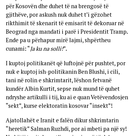
për Kosovën dhe duhet të na brengosë të
gjithëve, por askush nuk duhet t’i gëzohet
rikthimit të skenarit të emisarit të dekoruar në
Beograd nga mandati i parë i Presidentit Tramp.
Ende pa u përhapur mirë lajmi, shpërtheu
cunami: “
Ja ku na solli!
”.
I kuptoj politikanët që luftojnë për pushtet, por
nuk e kuptoj ish-politikanin Ben Blushi, i cili,
tani në rolin e shkrimtarit, lëshon fetvanë
kundër Albin Kurtit, sepse nuk mund të quhet
ndryshe artikulli i tij, ku ai e quan Vetëvendosjen
“sekt”, kurse elektoratin kosovar “insekt”!
Ajatollahët e Iranit e falën dikur shkrimtarin
“heretik” Salman Ruzhdi, por ai mbeti pa një sy!