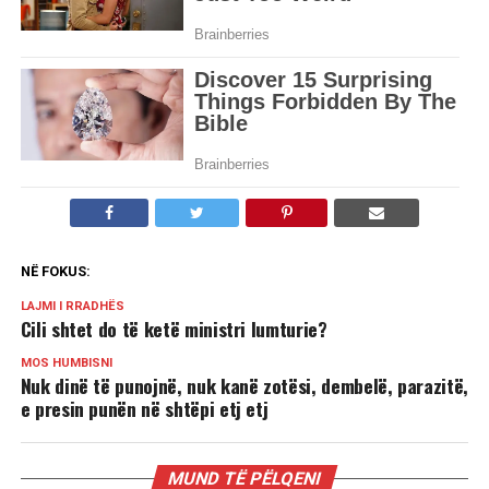
NË FOKUS:
LAJMI I RRADHËS
Cili shtet do të ketë ministri lumturie?
MOS HUMBISNI
Nuk dinë të punojnë, nuk kanë zotësi, dembelë, parazitë,
e presin punën në shtëpi etj etj
MUND TË PËLQENI