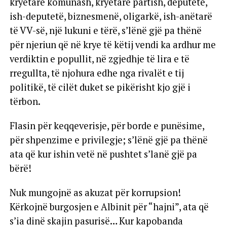
kryetarë komunash, kryetarë partish, deputetë,
ish-deputetë, biznesmenë, oligarkë, ish-anëtarë
të VV-së, një lukuni e tërë, s’lënë gjë pa thënë
për njeriun që në krye të këtij vendi ka ardhur me
verdiktin e popullit, në zgjedhje të lira e të
rregullta, të njohura edhe nga rivalët e tij
politikë, të cilët duket se pikërisht kjo gjë i
tërbon.
Flasin për keqqeverisje, për borde e punësime,
për shpenzime e privilegje; s’lënë gjë pa thënë
ata që kur ishin vetë në pushtet s’lanë gjë pa
bërë!
Nuk mungojnë as akuzat për korrupsion!
Kërkojnë burgosjen e Albinit për “hajni”, ata që
s’ia dinë skajin pasurisë… Kur kapobanda