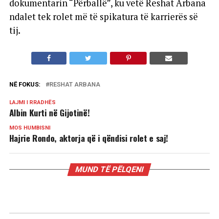
dokumentarin “Përballë”, ku vetë Reshat Arbana
ndalet tek rolet më të spikatura të karrierës së
tij.
NË FOKUS:
RESHAT ARBANA
LAJMI I RRADHËS
Albin Kurti në Gijotinë!
MOS HUMBISNI
Hajrie Rondo, aktorja që i qëndisi rolet e saj!
MUND TË PËLQENI