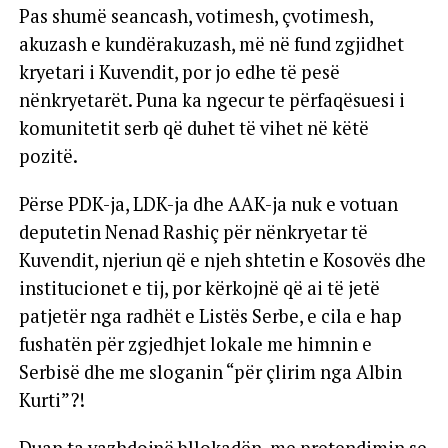
Pas shumë seancash, votimesh, çvotimesh,
akuzash e kundërakuzash, më në fund zgjidhet
kryetari i Kuvendit, por jo edhe të pesë
nënkryetarët. Puna ka ngecur te përfaqësuesi i
komunitetit serb që duhet të vihet në këtë
pozitë.
Përse PDK-ja, LDK-ja dhe AAK-ja nuk e votuan
deputetin Nenad Rashiç për nënkryetar të
Kuvendit, njeriun që e njeh shtetin e Kosovës dhe
institucionet e tij, por kërkojnë që ai të jetë
patjetër nga radhët e Listës Serbe, e cila e hap
fushatën për zgjedhjet lokale me himnin e
Serbisë dhe me sloganin “për çlirim nga Albin
Kurti”?!
Duan ta vazhdojnë bllokadën, me pretendimin se