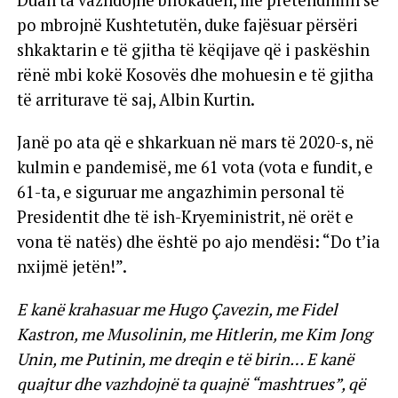
po mbrojnë Kushtetutën, duke fajësuar përsëri
shkaktarin e të gjitha të këqijave që i paskëshin
rënë mbi kokë Kosovës dhe mohuesin e të gjitha
të arriturave të saj, Albin Kurtin.
Janë po ata që e shkarkuan në mars të 2020-s, në
kulmin e pandemisë, me 61 vota (vota e fundit, e
61-ta, e siguruar me angazhimin personal të
Presidentit dhe të ish-Kryeministrit, në orët e
vona të natës) dhe është po ajo mendësi: “Do t’ia
nxijmë jetën!”.
E kanë krahasuar me Hugo Çavezin, me Fidel
Kastron, me Musolinin, me Hitlerin, me Kim Jong
Unin, me Putinin, me dreqin e të birin… E kanë
quajtur dhe vazhdojnë ta quajnë “mashtrues”, që