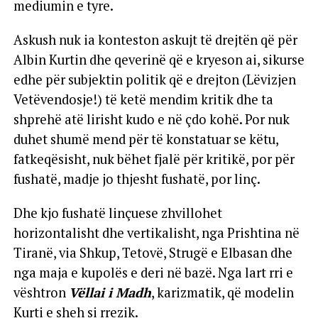
mediumin e tyre.
Askush nuk ia konteston askujt të drejtën që për
Albin Kurtin dhe qeverinë që e kryeson ai, sikurse
edhe për subjektin politik që e drejton (Lëvizjen
Vetëvendosje!) të ketë mendim kritik dhe ta
shprehë atë lirisht kudo e në çdo kohë. Por nuk
duhet shumë mend për të konstatuar se këtu,
fatkeqësisht, nuk bëhet fjalë për kritikë, por për
fushatë, madje jo thjesht fushatë, por linç.
Dhe kjo fushatë linçuese zhvillohet
horizontalisht dhe vertikalisht, nga Prishtina në
Tiranë, via Shkup, Tetovë, Strugë e Elbasan dhe
nga maja e kupolës e deri në bazë. Nga lart rri e
vështron
Vëllai i Madh
, karizmatik, që modelin
Kurti e sheh si rrezik.