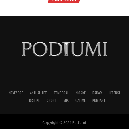
ndalet tek rolet më të spikatura të karrierës së
tij.
NË FOKUS:
RESHAT ARBANA
LAJMI I RRADHËS
Albin Kurti në Gijotinë!
MOS HUMBISNI
Hajrie Rondo, aktorja që i qëndisi rolet e saj!
MUND TË PËLQENI