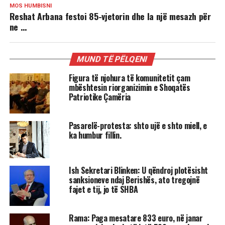
MOS HUMBISNI
Reshat Arbana festoi 85-vjetorin dhe la një mesazh për
ne …
MUND TË PËLQENI
Figura të njohura të komunitetit çam
mbështesin riorganizimin e Shoqatës
Patriotike Çamëria
Pasarelë-protesta: shto ujë e shto miell, e
ka humbur fillin.
Ish Sekretari Blinken: U qëndroj plotësisht
sanksioneve ndaj Berishës, ato tregojnë
fajet e tij, jo të SHBA
Rama: Paga mesatare 833 euro, në janar