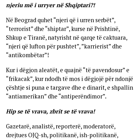
njeriu më i urryer në Shqiptari?!
Në Beograd quhet “njeri që i urren serbët”,
“terrorist” dhe “shiptar”, kurse në Prishtinë,
Shkup e Tiranë, natyrisht në qarqe të caktuara,
“njeri që lufton për pushtet”, ”karrierist” dhe
“antikombëtar”!
Kur i dëgjon aleatët, e quajnë “të pavendosur” e
“frikacak”, kur ndodh të mos i dëgjojë për ndonjë
çështje si puna e targave dhe e dinarit, e shpallin
“antiamerikan” dhe “antiperëndimor”.
Hip se të vrava, zbrit se të vrava!
Gazetarë, analistë, reporterë, moderatorë,
drejtues OJQ-sh, politikanë, ish-politikanë,