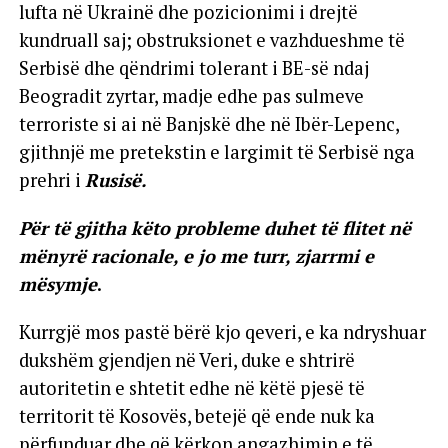
lufta në Ukrainë dhe pozicionimi i drejtë
kundruall saj; obstruksionet e vazhdueshme të
Serbisë dhe qëndrimi tolerant i BE-së ndaj
Beogradit zyrtar, madje edhe pas sulmeve
terroriste si ai në Banjskë dhe në Ibër-Lepenc,
gjithnjë me pretekstin e largimit të Serbisë nga
prehri i
Rusisë.
Për të gjitha këto probleme duhet të flitet në
mënyrë racionale, e jo me turr, zjarrmi e
mësymje
.
Kurrgjë mos pastë bërë kjo qeveri, e ka ndryshuar
dukshëm gjendjen në Veri, duke e shtrirë
autoritetin e shtetit edhe në këtë pjesë të
territorit të Kosovës, betejë që ende nuk ka
përfunduar dhe që kërkon angazhimin e të