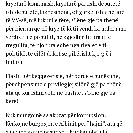
kryetarë komunash, kryetarë partish, deputetë,
ish-deputetë, biznesmenë, oligarkë, ish-anëtarë
të VV-së, një lukuni e tërë, s’lënë gjë pa thënë
për njeriun që në krye të këtij vendi ka ardhur me
verdiktin e popullit, në zgjedhje të lira e të
rregullta, të njohura edhe nga rivalët e tij
politikë, të cilët duket se pikërisht kjo gjë i
tërbon.
Flasin për keqqeverisje, për borde e punësime,
për shpenzime e privilegje; s’lënë gjë pa thënë
ata që kur ishin vetë në pushtet s’lanë gjë pa
bërë!
Nuk mungojnë as akuzat për korrupsion!
Kërkojnë burgosjen e Albinit për “hajni”, ata që
s’ia dinë skajin pasurisë… Kur kapobanda