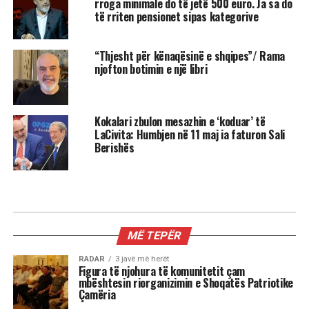
rroga minimale do të jetë 500 euro. Ja sa do
të rriten pensionet sipas kategorive
“Thjesht për kënaqësinë e shqipes”/ Rama
njofton botimin e një libri
Kokalari zbulon mesazhin e ‘koduar’ të
LaCivita: Humbjen në 11 maj ia faturon Sali
Berishës
KIOSKE
Reshat Arbana festoi 85-vjetorin
dhe la një mesazh për ne …