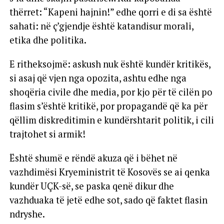
thërret: “Kapeni hajnin!” edhe qorri e di sa është
sahati: në ç’gjendje është katandisur morali,
etika dhe politika.
E ritheksojmë: askush nuk është kundër kritikës,
si asaj që vjen nga opozita, ashtu edhe nga
shoqëria civile dhe media, por kjo për të cilën po
flasim s’është kritikë, por propagandë që ka për
qëllim diskreditimin e kundërshtarit politik, i cili
trajtohet si armik!
Është shumë e rëndë akuza që i bëhet në
vazhdimësi Kryeministrit të Kosovës se ai qenka
kundër UÇK-së, se paska qenë dikur dhe
vazhduaka të jetë edhe sot, sado që faktet flasin
ndryshe.