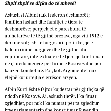
Shpif shpif se diçka do të mbesë!
Askush si Albini nuk i nderon dëshmorët;
familjen Jashari dhe familjet e tjera të
dëshmorëve; përpjekjet e pareshtura të
atdhetarëve të të gjithë brezave, nga viti 1912 e
deri më sot; ish-të burgosurit politikë, që e
kaluan rininë burgjeve dhe të gjithë ata
veprimtarë, intelektualë e të tjerë që kontribuan
në çfarëdo mënyre për lirinë e Kosovës dhe për
kauzën kombëtare. Por, kot. Argumentet nuk
vlejnë kur urrejtja e errëson arsyen.
Albin Kurti është fajtor kujdestar për gjithçka që
ndodh në Kosovë. Ai, askush tjetër. I ka fituar
zgjedhjet, por nuk i ka numrat për ta zgjedhur
kryeparlamentarin dhe konstituuar Kuvendin.