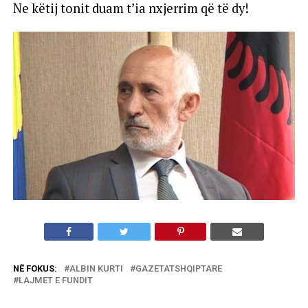
Ne këtij tonit duam t’ia nxjerrim që të dy!
NË FOKUS:
ALBIN KURTI
GAZETATSHQIPTARE
LAJMET E FUNDIT