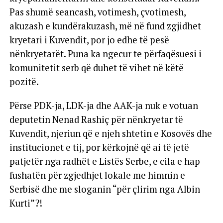
Pas shumë seancash, votimesh, çvotimesh,
akuzash e kundërakuzash, më në fund zgjidhet
kryetari i Kuvendit, por jo edhe të pesë
nënkryetarët. Puna ka ngecur te përfaqësuesi i
komunitetit serb që duhet të vihet në këtë
pozitë.
Përse PDK-ja, LDK-ja dhe AAK-ja nuk e votuan
deputetin Nenad Rashiç për nënkryetar të
Kuvendit, njeriun që e njeh shtetin e Kosovës dhe
institucionet e tij, por kërkojnë që ai të jetë
patjetër nga radhët e Listës Serbe, e cila e hap
fushatën për zgjedhjet lokale me himnin e
Serbisë dhe me sloganin “për çlirim nga Albin
Kurti”?!