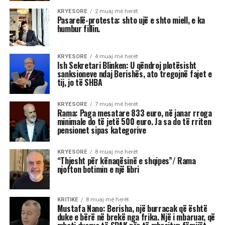
“Nderi i Kombit” Reshat Arbana, teksa festoi 85-
vjetorin e lindjes, mes emocionesh, kujtimesh
dhe lotësh, përcolli mesazhe të forta për
publikun në këtë stacion të jetës së tij.
“Jeta qenka tre ditë: e djeshmja, e sotmja dhe
e nesërmja. E nesërmja nuk dihet. Ta bëjmë
sot atë që kemi për të bërë, mos ta lemë për
nesër. Ta duam më shumë njëri-tjetrin. Ky
ishte stacioni im i 85-të. Po në iksha nga kjo
botë, zemra do më mbetet pas. Do iki me
pishmanllëkun e madh që nuk e pashë këtë