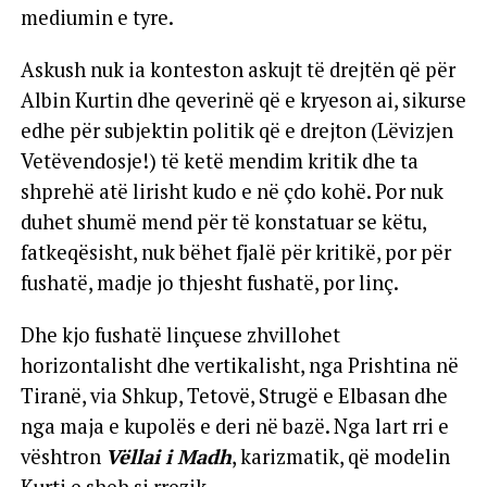
mediumin e tyre.
Askush nuk ia konteston askujt të drejtën që për
Albin Kurtin dhe qeverinë që e kryeson ai, sikurse
edhe për subjektin politik që e drejton (Lëvizjen
Vetëvendosje!) të ketë mendim kritik dhe ta
shprehë atë lirisht kudo e në çdo kohë. Por nuk
duhet shumë mend për të konstatuar se këtu,
fatkeqësisht, nuk bëhet fjalë për kritikë, por për
fushatë, madje jo thjesht fushatë, por linç.
Dhe kjo fushatë linçuese zhvillohet
horizontalisht dhe vertikalisht, nga Prishtina në
Tiranë, via Shkup, Tetovë, Strugë e Elbasan dhe
nga maja e kupolës e deri në bazë. Nga lart rri e
vështron
Vëllai i Madh
, karizmatik, që modelin
Kurti e sheh si rrezik.