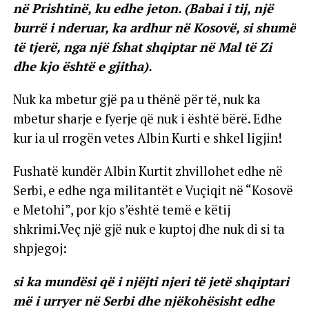
në Prishtinë, ku edhe jeton. (Babai i tij, një
burrë i nderuar, ka ardhur në Kosovë, si shumë
të tjerë, nga një fshat shqiptar në Mal të Zi
dhe kjo është e gjitha).
Nuk ka mbetur gjë pa u thënë për të, nuk ka
mbetur sharje e fyerje që nuk i është bërë. Edhe
kur ia ul rrogën vetes Albin Kurti e shkel ligjin!
Fushatë kundër Albin Kurtit zhvillohet edhe në
Serbi, e edhe nga militantët e Vuçiqit në “Kosovë
e Metohi”, por kjo s’është temë e këtij
shkrimi.Veç një gjë nuk e kuptoj dhe nuk di si ta
shpjegoj:
si ka mundësi që i njëjti njeri të jetë shqiptari
më i urryer në Serbi dhe njëkohësisht edhe