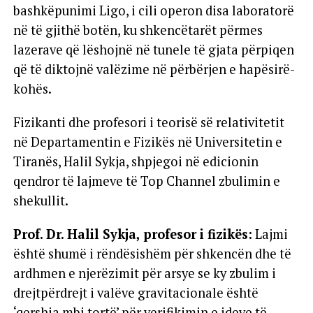
bashkëpunimi Ligo, i cili operon disa laboratorë
në të gjithë botën, ku shkencëtarët përmes
lazerave që lëshojnë në tunele të gjata përpiqen
që të diktojnë valëzime në përbërjen e hapësirë-
kohës.
Fizikanti dhe profesori i teorisë së relativitetit
në Departamentin e Fizikës në Universitetin e
Tiranës, Halil Sykja, shpjegoi në edicionin
qendror të lajmeve të Top Channel zbulimin e
shekullit.
Prof. Dr. Halil Sykja, profesor i fizikës:
Lajmi
është shumë i rëndësishëm për shkencën dhe të
ardhmen e njerëzimit për arsye se ky zbulim i
drejtpërdrejt i valëve gravitacionale është
‘qershia mbi tortë’ për verifikimin e ideve të