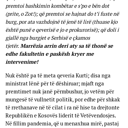
premtoi bashkimin kombëtar e s’po e bën dot
(prite, o Zot!); që premtoi se hajnat do t’i fuste në
burg, por ata vazhdojnë të jenë të lirë (thuase kjo
është punë e qeverisë e jo e prokurorisë); që doli i
gjallë nga burgjet e Serbisë e çkamos
tjetër.
Marrëzia arrin deri aty sa të thonë se
edhe fakultetin e paskësh kryer me
intervenime!
Nuk është pa të meta qeveria Kurti; disa nga
ministrat lënë për të dëshiruar; mjaft nga
premtimet nuk janë përmbushur, jo vetëm për
mungesë të vullnetit politik, por edhe për shkak
të rrethanave në të cilat i ra në hise ta drejtonte
Republikën e Kosovës liderit të Vetëvendosjes.
Në fillim pandemia, që u menaxhua mirë, pastaj