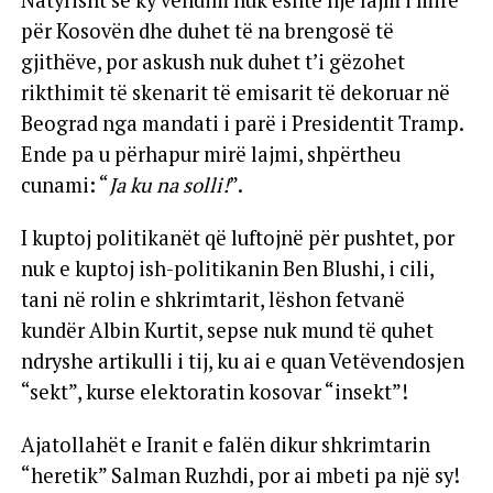
për Kosovën dhe duhet të na brengosë të
gjithëve, por askush nuk duhet t’i gëzohet
rikthimit të skenarit të emisarit të dekoruar në
Beograd nga mandati i parë i Presidentit Tramp.
Ende pa u përhapur mirë lajmi, shpërtheu
cunami: “
Ja ku na solli!
”.
I kuptoj politikanët që luftojnë për pushtet, por
nuk e kuptoj ish-politikanin Ben Blushi, i cili,
tani në rolin e shkrimtarit, lëshon fetvanë
kundër Albin Kurtit, sepse nuk mund të quhet
ndryshe artikulli i tij, ku ai e quan Vetëvendosjen
“sekt”, kurse elektoratin kosovar “insekt”!
Ajatollahët e Iranit e falën dikur shkrimtarin
“heretik” Salman Ruzhdi, por ai mbeti pa një sy!