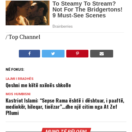
/ Top Channel
NË FOKUS:
LAJMI I RRADHËS
Qeshni me këtë nxënës shkolle
MOS HUMBISNI
Kastriot Islami: “Sepse Rama është i dështuar, i paaftë,
mediokër, hileqar, tinëzar”…dhe një citim nga At Zef
Pllumi
MUND TË PËLQENI