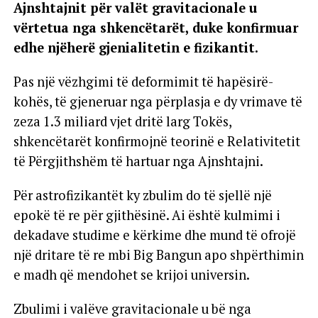
Ajnshtajnit për valët gravitacionale u
vërtetua nga shkencëtarët, duke konfirmuar
edhe njëherë gjenialitetin e fizikantit.
Pas një vëzhgimi të deformimit të hapësirë-
kohës, të gjeneruar nga përplasja e dy vrimave të
zeza 1.3 miliard vjet dritë larg Tokës,
shkencëtarët konfirmojnë teorinë e Relativitetit
të Përgjithshëm të hartuar nga Ajnshtajni.
Për astrofizikantët ky zbulim do të sjellë një
epokë të re për gjithësinë. Ai është kulmimi i
dekadave studime e kërkime dhe mund të ofrojë
një dritare të re mbi Big Bangun apo shpërthimin
e madh që mendohet se krijoi universin.
Zbulimi i valëve gravitacionale u bë nga