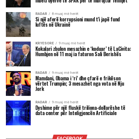
Shqipëri me një demokraci të vërtetë. T’i
lëmë hasmëritë, sepse jeta është e shkurtër,
”
u shpreh aktori i shquar dhe ikona e skenës
shqiptare.
Reshat Arbana është një prej figurave më të
dashura për publikun shqiptar, për kontributin e
tij të çmuar në kinematografi dhe teatër.
Ai ka sjellë në jetë mbi 40 personazhe në film
dhe qindra role në skenë, duke u bërë një simbol i
gjallë i shpirtit popullor, burrërisë, dhimbjes,
revoltës dhe dashurisë për vendin.
Në 85-vjetorit e lindjes së tij, Arkivi Qendror
Shtetëror i Filmit e uroi aktorin duke shfaqur
dokumentarin “Përballë”, ku vetë Reshat Arbana