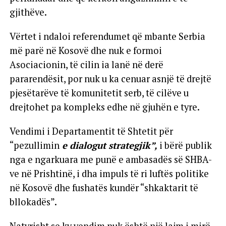
gjithëve.
Vërtet i ndaloi referendumet që mbante Serbia
më parë në Kosovë dhe nuk e formoi
Asociacionin, të cilin ia lanë në derë
pararendësit, por nuk u ka cenuar asnjë të drejtë
pjesëtarëve të komunitetit serb, të cilëve u
drejtohet pa kompleks edhe në gjuhën e tyre.
Vendimi i Departamentit të Shtetit për
“pezullimin
e dialogut strategjik”,
i bërë publik
nga e ngarkuara me punë e ambasadës së SHBA-
ve në Prishtinë, i dha impuls të ri luftës politike
në Kosovë dhe fushatës kundër “shkaktarit të
bllokadës”.
Natyrisht se ky vendim nuk është një lajm i mirë