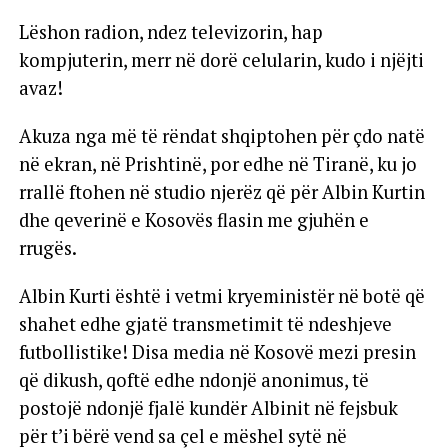
Lëshon radion, ndez televizorin, hap
kompjuterin, merr në dorë celularin, kudo i njëjti
avaz!
Akuza nga më të rëndat shqiptohen për çdo natë
në ekran, në Prishtinë, por edhe në Tiranë, ku jo
rrallë ftohen në studio njerëz që për Albin Kurtin
dhe qeverinë e Kosovës flasin me gjuhën e
rrugës.
Albin Kurti është i vetmi kryeministër në botë që
shahet edhe gjatë transmetimit të ndeshjeve
futbollistike! Disa media në Kosovë mezi presin
që dikush, qoftë edhe ndonjë anonimus, të
postojë ndonjë fjalë kundër Albinit në fejsbuk
për t’i bërë vend sa çel e mëshel sytë në