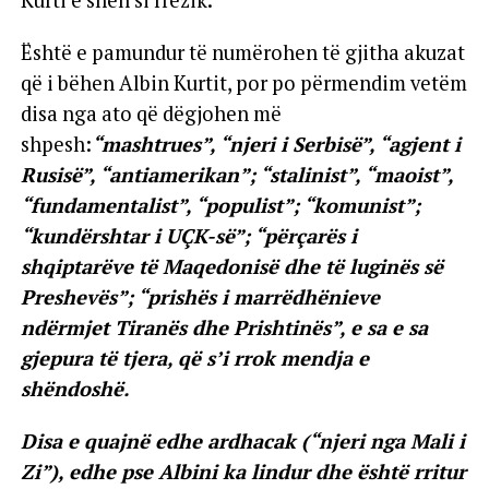
Është e pamundur të numërohen të gjitha akuzat
që i bëhen Albin Kurtit, por po përmendim vetëm
disa nga ato që dëgjohen më
shpesh:
“mashtrues”, “njeri i Serbisë”, “agjent i
Rusisë”, “antiamerikan”; “stalinist”, “maoist”,
“fundamentalist”, “populist”; “komunist”;
“kundërshtar i UÇK-së”; “përçarës i
shqiptarëve të Maqedonisë dhe të luginës së
Preshevës”; “prishës i marrëdhënieve
ndërmjet Tiranës dhe Prishtinës”, e sa e sa
gjepura të tjera, që s’i rrok mendja e
shëndoshë.
Disa e quajnë edhe ardhacak (“njeri nga Mali i
Zi”), edhe pse Albini ka lindur dhe është rritur