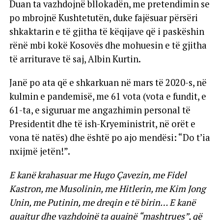
Duan ta vazhdojnë bllokadën, me pretendimin se
po mbrojnë Kushtetutën, duke fajësuar përsëri
shkaktarin e të gjitha të këqijave që i paskëshin
rënë mbi kokë Kosovës dhe mohuesin e të gjitha
të arriturave të saj, Albin Kurtin.
Janë po ata që e shkarkuan në mars të 2020-s, në
kulmin e pandemisë, me 61 vota (vota e fundit, e
61-ta, e siguruar me angazhimin personal të
Presidentit dhe të ish-Kryeministrit, në orët e
vona të natës) dhe është po ajo mendësi: “Do t’ia
nxijmë jetën!”.
E kanë krahasuar me Hugo Çavezin, me Fidel
Kastron, me Musolinin, me Hitlerin, me Kim Jong
Unin, me Putinin, me dreqin e të birin… E kanë
quajtur dhe vazhdojnë ta quajnë “mashtrues”, që