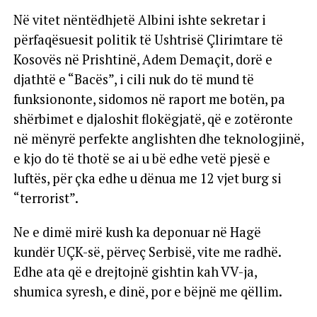
Në vitet nëntëdhjetë Albini ishte sekretar i
përfaqësuesit politik të Ushtrisë Çlirimtare të
Kosovës në Prishtinë, Adem Demaçit, dorë e
djathtë e “Bacës”, i cili nuk do të mund të
funksiononte, sidomos në raport me botën, pa
shërbimet e djaloshit flokëgjatë, që e zotëronte
në mënyrë perfekte anglishten dhe teknologjinë,
e kjo do të thotë se ai u bë edhe vetë pjesë e
luftës, për çka edhe u dënua me 12 vjet burg si
“terrorist”.
Ne e dimë mirë kush ka deponuar në Hagë
kundër UÇK-së, përveç Serbisë, vite me radhë.
Edhe ata që e drejtojnë gishtin kah VV-ja,
shumica syresh, e dinë, por e bëjnë me qëllim.