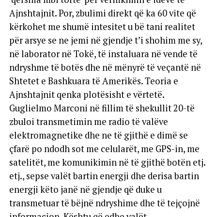
Ajnshtajnit. Por, zbulimi direkt që ka 60 vite që
kërkohet me shumë intesitet u bë tani realitet
për arsye se ne jemi në gjendje t’i shohim me sy,
në laborator në Tokë, të instaluara në vende të
ndryshme të botës dhe në mënyrë të veçantë në
Shtetet e Bashkuara të Amerikës. Teoria e
Ajnshtajnit qenka plotësisht e vërtetë.
Guglielmo Marconi në fillim të shekullit 20-të
zbuloi transmetimin me radio të valëve
elektromagnetike dhe ne të gjithë e dimë se
çfarë po ndodh sot me celularët, me GPS-in, me
satelitët, me komunikimin në të gjithë botën etj.
etj., sepse valët bartin energji dhe derisa bartin
energji këto janë në gjendje që duke u
transmetuar të bëjnë ndryshime dhe të tejçojnë
informacion. Kështu që edhe valët