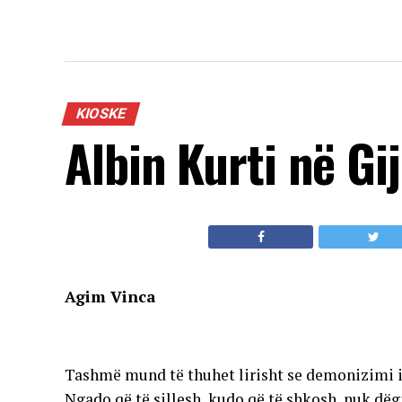
KIOSKE
Albin Kurti në Gij
Agim Vinca
Tashmë mund të thuhet lirisht se demonizimi i 
Ngado që të sillesh, kudo që të shkosh, nuk dëgj