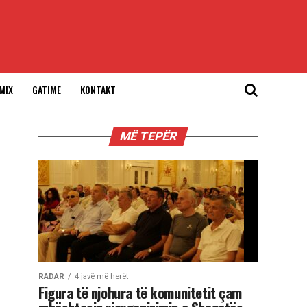
MIX
GATIME
KONTAKT
MË TEPËR
RADAR
4 javë më herët
Figura të njohura të komunitetit çam