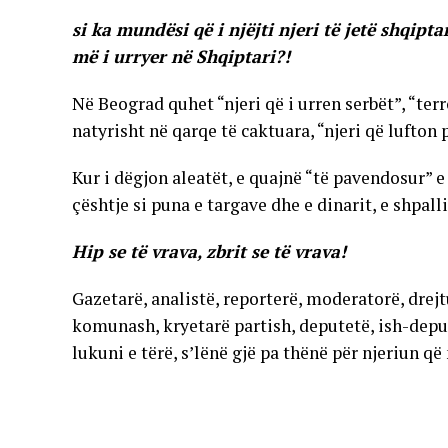
si ka mundësi që i njëjti njeri të jetë shqipt
më i urryer në Shqiptari?!
Në Beograd quhet “njeri që i urren serbët”, “terr
natyrisht në qarqe të caktuara, “njeri që lufton
Kur i dëgjon aleatët, e quajnë “të pavendosur” e
çështje si puna e targave dhe e dinarit, e shpa
Hip se të vrava, zbrit se të vrava!
Gazetarë, analistë, reporterë, moderatorë, drejt
komunash, kryetarë partish, deputetë, ish-deput
lukuni e tërë, s’lënë gjë pa thënë për njeriun që
në zgjedhje të lira e të rregullta, të njohura edhe
gjë i tërbon.