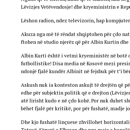
Lëvizjes Vetëvendosje! dhe kryeministrin e Repu
Lëshon radion, ndez televizorin, hap kompjuterin
Akuza nga më të rëndat shqiptohen për çdo natë 
ftohen në studio njerëz që për Albin Kurtin dhe
Albin Kurti është i vetmi kryeministër në botë
futbollistike! Disa media në Kosovë mezi presi
ndonjë fjalë kundër Albinit në fejsbuk për t’i b
Askush nuk ia konteston askujt të drejtën që pë
edhe për subjektin politik që e drejton (Lëvizj
atë lirisht kudo e në çdo kohë. Por nuk duhet s
bëhet fjalë për kritikë, por për fushatë, madje jo
Dhe kjo fushatë linçuese zhvillohet horizontali
Tetovë, Strugë e Elbasan dhe nga maja e kupolës