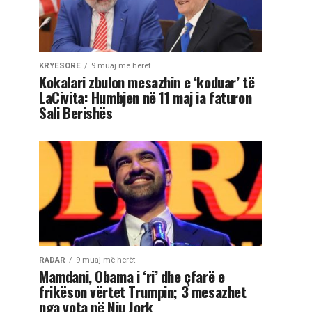
KRYESORE
9 muaj më herët
Kokalari zbulon mesazhin e ‘koduar’ të
LaCivita: Humbjen në 11 maj ia faturon
Sali Berishës
RADAR
9 muaj më herët
Mamdani, Obama i ‘ri’ dhe çfarë e
frikëson vërtet Trumpin; 3 mesazhet
nga vota në Nju Jork