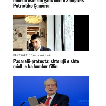
mbështesin riorganizimin e Shoqatës
Patriotike Çamëria
KRYESORE
2 muaj më herët
Pasarelë-protesta: shto ujë e shto
miell, e ka humbur fillin.