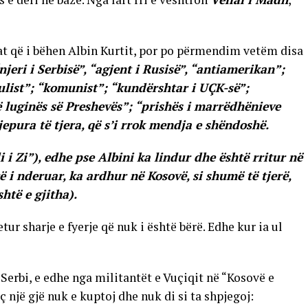
t që i bëhen Albin Kurtit, por po përmendim vetëm disa
jeri i Serbisë”, “agjent i Rusisë”, “antiamerikan”;
pulist”; “komunist”; “kundërshtar i UÇK-së”;
 luginës së Preshevës”; “prishës i marrëdhënieve
jepura të tjera, që s’i rrok mendja e shëndoshë.
i Zi”), edhe pse Albini ka lindur dhe është rritur në
rë i nderuar, ka ardhur në Kosovë, si shumë të tjerë,
htë e gjitha).
ur sharje e fyerje që nuk i është bërë. Edhe kur ia ul
Serbi, e edhe nga militantët e Vuçiqit në “Kosovë e
ç një gjë nuk e kuptoj dhe nuk di si ta shpjegoj: