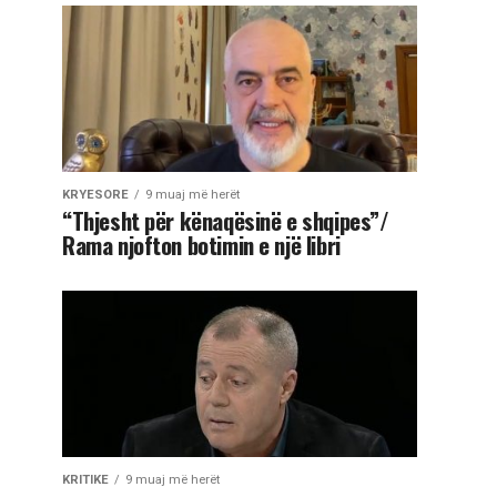
KRYESORE
9 muaj më herët
“Thjesht për kënaqësinë e shqipes”/
Rama njofton botimin e një libri
KRITIKE
9 muaj më herët