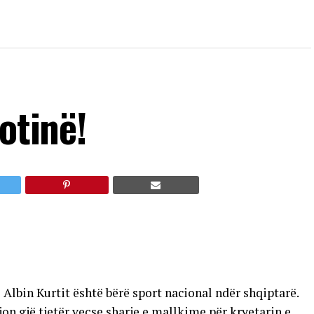
otinë!
Albin Kurtit është bërë sport nacional ndër shqiptarë.
on gjë tjetër veçse sharje e mallkime për kryetarin e