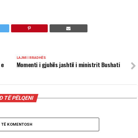
LAJMI I RRADHËS
 e
Momenti i gjuhës jashtë i ministrit Bushati
 TË PËLQENI
O TË KOMENTOSH