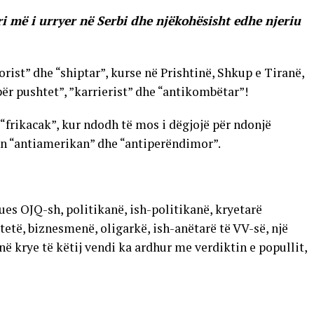
ari më i urryer në Serbi dhe njëkohësisht edhe njeriu
orist” dhe “shiptar”, kurse në Prishtinë, Shkup e Tiranë,
 për pushtet”, ”karrierist” dhe “antikombëtar”!
 “frikacak”, kur ndodh të mos i dëgjojë për ndonjë
llin “antiamerikan” dhe “antiperëndimor”.
ues OJQ-sh, politikanë, ish-politikanë, kryetarë
etë, biznesmenë, oligarkë, ish-anëtarë të VV-së, një
 në krye të këtij vendi ka ardhur me verdiktin e popullit,
 nga rivalët e tij politikë, të cilët duket se pikërisht kjo