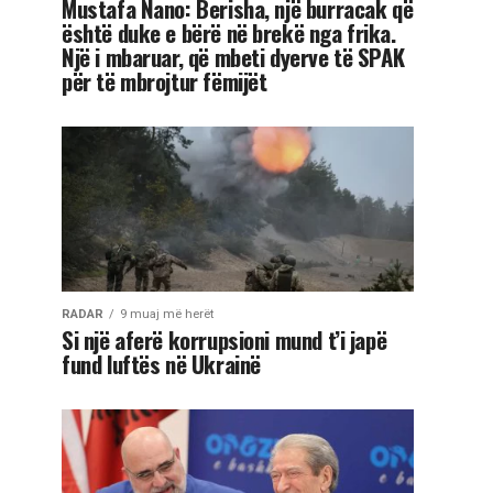
Mustafa Nano: Berisha, një burracak që
është duke e bërë në brekë nga frika.
Një i mbaruar, që mbeti dyerve të SPAK
për të mbrojtur fëmijët
RADAR
9 muaj më herët
Si një aferë korrupsioni mund t’i japë
fund luftës në Ukrainë