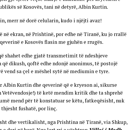
blikës së Kosovës, tani në detyrë, Albin Kurtin.
, merr në dorë celularin, kudo i njëjti avaz!
në ekran, në Prishtinë, por edhe në Tiranë, ku jo rrallë
 qeverinë e Kosovës flasin me gjuhën e rrugës.
 që shahet edhe gjatë transmetimit të ndeshjeve
n që dikush, qoftë edhe ndonjë anonimus, të postojë
ërë vend sa çel e mëshel sytë në mediumin e tyre.
r Albin Kurtin dhe qeverinë që e kryeson ai, sikurse
en Vetëvendosje!) të ketë mendim kritik dhe ta shprehë
humë mend për të konstatuar se këtu, fatkeqësisht, nuk
 thjesht fushatë, por linç.
sht dhe vertikalisht, nga Prishtina në Tiranë, via Shkup,
 e deri në bazë. Nga lart rri e vështron
Vëllai i Madh
,