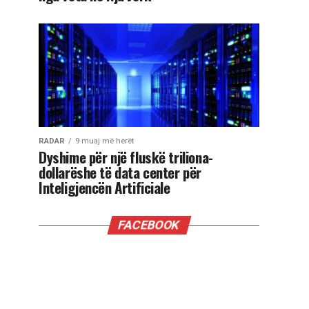
RADAR
9 muaj më herët
Dyshime për një fluskë triliona-
dollarëshe të data center për
Inteligjencën Artificiale
FACEBOOK