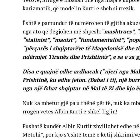
karizmatik, që modelin Kurti e sheh si rrezik.
Është e pamundur të numërohen të gjitha akuza
nga ato që dëgjohen më shpesh:
“mashtrues”, “n
“stalinist”, “maoist”, “fundamentalist”, “po
“përçarës i shqiptarëve të Maqedonisë dhe të
ndërmjet Tiranës dhe Prishtinës”, e sa e sa g
Disa e quajnë edhe ardhacak (“njeri nga Mali 
Prishtinë, ku edhe jeton. (Babai i tij, një bur
nga një fshat shqiptar në Mal të Zi dhe kjo ës
Nuk ka mbetur gjë pa u thënë për të, nuk ka mbet
rrogën vetes Albin Kurti e shkel ligjin!
Fushatë kundër Albin Kurtit zhvillohet edhe në 
Metohi”, por kjo s’është temë e këtij shkrimi.Ve