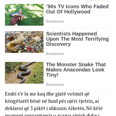
Endri s’e la me kaq dhe gjatë votimit që
këngëtarët bënë në fund për njëri-tjetrin, ai
deklaroi që 5 pikët i shkonin Alketës. Në këtë
moment prezantuesja u acarua sërish duke i