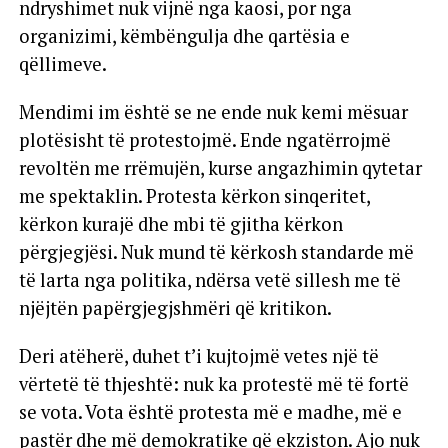
ndryshimet nuk vijnë nga kaosi, por nga
organizimi, këmbëngulja dhe qartësia e
qëllimeve.
Mendimi im është se ne ende nuk kemi mësuar
plotësisht të protestojmë. Ende ngatërrojmë
revoltën me rrëmujën, kurse angazhimin qytetar
me spektaklin. Protesta kërkon sinqeritet,
kërkon kurajë dhe mbi të gjitha kërkon
përgjegjësi. Nuk mund të kërkosh standarde më
të larta nga politika, ndërsa vetë sillesh me të
njëjtën papërgjegjshmëri që kritikon.
Deri atëherë, duhet t’i kujtojmë vetes një të
vërtetë të thjeshtë: nuk ka protestë më të fortë
se vota. Vota është protesta më e madhe, më e
pastër dhe më demokratike që ekziston. Ajo nuk