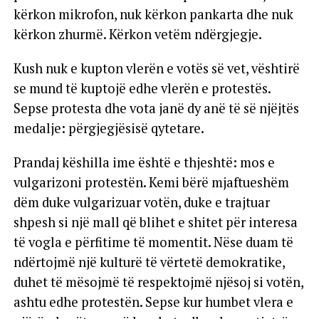
kërkon mikrofon, nuk kërkon pankarta dhe nuk
kërkon zhurmë. Kërkon vetëm ndërgjegje.
Kush nuk e kupton vlerën e votës së vet, vështirë
se mund të kuptojë edhe vlerën e protestës.
Sepse protesta dhe vota janë dy anë të së njëjtës
medalje: përgjegjësisë qytetare.
Prandaj këshilla ime është e thjeshtë: mos e
vulgarizoni protestën. Kemi bërë mjaftueshëm
dëm duke vulgarizuar votën, duke e trajtuar
shpesh si një mall që blihet e shitet për interesa
të vogla e përfitime të momentit. Nëse duam të
ndërtojmë një kulturë të vërtetë demokratike,
duhet të mësojmë të respektojmë njësoj si votën,
ashtu edhe protestën. Sepse kur humbet vlera e