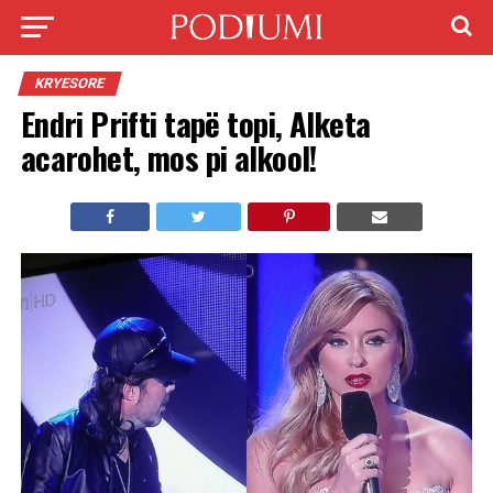
KRYESORE
Endri Prifti tapë topi, Alketa
acarohet, mos pi alkool!