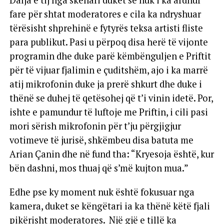
fare për shtat moderatores e cila ka ndryshuar
tërësisht shprehinë e fytyrës teksa artisti fliste
para publikut. Pasi u përpoq disa herë të vijonte
programin dhe duke parë këmbënguljen e Priftit
për të vijuar fjalimin e çuditshëm, ajo i ka marrë
atij mikrofonin duke ja prerë shkurt dhe duke i
thënë se duhej të qetësohej që t’i vinin idetë. Por,
ishte e pamundur të luftoje me Priftin, i cili pasi
mori sërish mikrofonin për t’ju përgjigjur
votimeve të jurisë, shkëmbeu disa batuta me
Arian Çanin dhe në fund tha: “Kryesoja është, kur
bën dashni, mos thuaj që s’më kujton mua.”
Edhe pse ky moment nuk është fokusuar nga
kamera, duket se këngëtari ia ka thënë këtë fjali
pikërisht moderatores. Një gjë e tillë ka