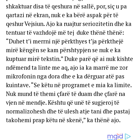
shkaktuar disa të qeshura në sallë, por, siç u pa
qartazi në ekran, nuk e ka bërë aspak për të
qeshur Vejsiun. Ajo ka ruajtur seriozitetin dhe ka
tentuar të vazhdojë më tej duke thënë thënë:
“Duhet t’i merrni një përkthyes t’ja përkthejë
mirë këngën se kam përshtypjen se nuk e ka
kuptuar mirë tekstin.” Duke parë që ai nuk kishte
ndëmend ta linte me aq, ajo ia ka marrë me zor
mikrofonin nga dora dhe e ka dërguar atë pas
kuintave. “Se këtu në programet e mia ka limite.
Nuk mund të themi çfarë të duam dhe çfarë na
vjen në mendje. Kështu që unë të sugjeroj të
normalizohesh dhe të ulesh atje tani dhe pastaj
takohemi prap këtu në skenë,” ka thënë ajo.