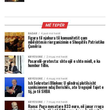
KRYESORE
Ish Sekretari Blinken: U qëndroj
plotësisht sanksioneve ndaj
Berishës, ato tregojnë fajet e tij, jo
të SHBA
Ish-Sekretari amerikan i Shtetit, Antony Blinken
është pyetur gjatë një bashkëbisedimi “Harvard