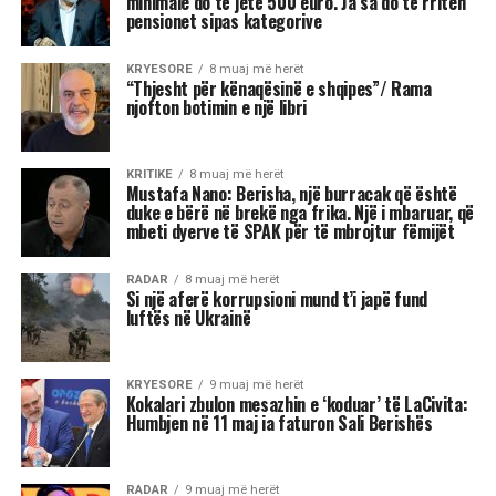
Institute of Politics”, për shpalljen “non grata” të
Sali Berisha nga DASH.
Blinken thotë se qëndron plotësisht pas
sanksioneve të vendosura nga Departamenti
Amerikan i Shtetit ndaj Berishës, duke nënvizuar
se nuk ka asnjë dyshim apo hezitim për këtë
vendim.
Pyetja u drejtua nga shtetasi shqiptar Fatjon
Semanjaku, i cili duke rikujtuar vendimin e
administratës së mëparshme amerikane për
shpalljen “non grata” të Berishës, dhe faktin që
Blinken e cilësoi kryeministrin Edi Rama “lider
të shquar” gjatë një vizite në Shqipëri, i drejtoi
këtë pyetje: