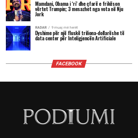
“Dua të di sa i “shquar” duhet të jem që dyert e
Zyrës Ovale të hapen në rast se bëhem
kryeministër i Shqipërisë kur në Shtëpinë e
Bardhë rikthehet fraksioni mafioz i George Soros
i së majtës së sotme shumë shumë shumë
malinje?”
”Ju thatë që mund të zgjedh përgjigjen që dua t’i
përgjigjem. Shikoni, para së gjithash më vjen
shumë, shumë keq për atë që keni kaluar
personalisht. Askush nuk duhet të kalojë nëpër
atë që përshkruat. Por, unë qëndroj plotësisht pas
sanksioneve të vendosura ndaj z. Berisha. Nuk
kam asnjë hezitim apo dyshim për këtë vendim,
aspak. Kjo nuk flet për mangësitë e
administratës, por flet për mangësitë e Berishës