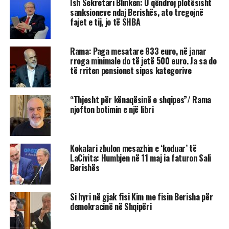
Ish Sekretari Blinken: U qëndroj plotësisht
sanksioneve ndaj Berishës, ato tregojnë
fajet e tij, jo të SHBA
Rama: Paga mesatare 833 euro, në janar
rroga minimale do të jetë 500 euro. Ja sa do
të rriten pensionet sipas kategorive
“Thjesht për kënaqësinë e shqipes”/ Rama
njofton botimin e një libri
Kokalari zbulon mesazhin e ‘koduar’ të
LaCivita: Humbjen në 11 maj ia faturon Sali
Berishës
Si hyri në gjak fisi Kim me fisin Berisha për
demokracinë në Shqipëri