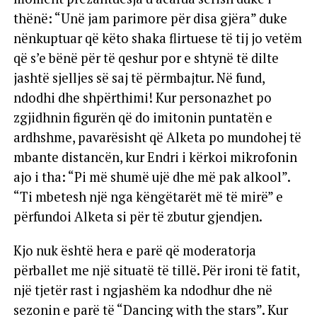
thënë: “Unë jam parimore për disa gjëra” duke
nënkuptuar që këto shaka flirtuese të tij jo vetëm
që s’e bënë për të qeshur por e shtynë të dilte
jashtë sjelljes së saj të përmbajtur. Në fund,
ndodhi dhe shpërthimi! Kur personazhet po
zgjidhnin figurën që do imitonin puntatën e
ardhshme, pavarësisht që Alketa po mundohej të
mbante distancën, kur Endri i kërkoi mikrofonin
ajo i tha: “Pi më shumë ujë dhe më pak alkool”.
“Ti mbetesh një nga këngëtarët më të mirë” e
përfundoi Alketa si për të zbutur gjendjen.
Kjo nuk është hera e parë që moderatorja
përballet me një situatë të tillë. Për ironi të fatit,
një tjetër rast i ngjashëm ka ndodhur dhe në
sezonin e parë të “Dancing with the stars”. Kur