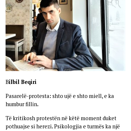
B
ilbil Beqiri
Pasarelë-protesta: shto ujë e shto miell, e ka
humbur fillin.
Të kritikosh protestën në këtë moment duket
pothuajse si herezi. Psikologjia e turmës ka një