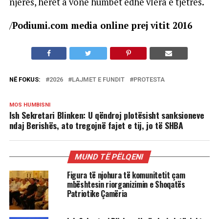
njërës, herët a vonë humbet edhe vlera e tjetrës.
/
Podiumi.com media online prej vitit 2016
NË FOKUS:
2026
LAJMET E FUNDIT
PROTESTA
MOS HUMBISNI
Ish Sekretari Blinken: U qëndroj plotësisht sanksioneve
ndaj Berishës, ato tregojnë fajet e tij, jo të SHBA
MUND TË PËLQENI
Figura të njohura të komunitetit çam
mbështesin riorganizimin e Shoqatës
Patriotike Çamëria