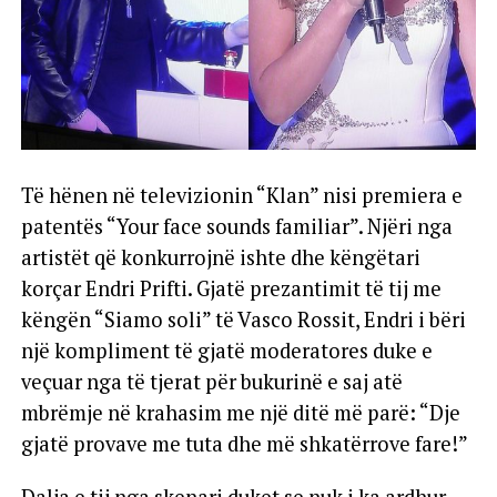
Të hënen në televizionin “Klan” nisi premiera e
patentës “Your face sounds familiar”. Njëri nga
artistët që konkurrojnë ishte dhe këngëtari
korçar Endri Prifti. Gjatë prezantimit të tij me
këngën “Siamo soli” të Vasco Rossit, Endri i bëri
një kompliment të gjatë moderatores duke e
veçuar nga të tjerat për bukurinë e saj atë
mbrëmje në krahasim me një ditë më parë: “Dje
gjatë provave me tuta dhe më shkatërrove fare!”
Dalja e tij nga skenari duket se nuk i ka ardhur