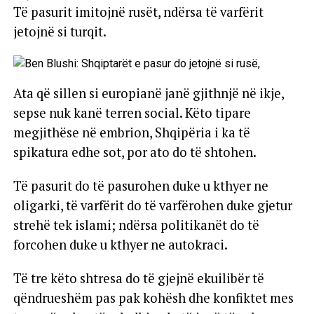
Të pasurit imitojnë rusët, ndërsa të varfërit
jetojnë si turqit.
Ata që sillen si europianë janë gjithnjë në ikje,
sepse nuk kanë terren social. Këto tipare
megjithëse në embrion, Shqipëria i ka të
spikatura edhe sot, por ato do të shtohen.
Të pasurit do të pasurohen duke u kthyer ne
oligarki, të varfërit do të varfërohen duke gjetur
strehë tek islami; ndërsa politikanët do të
forcohen duke u kthyer ne autokraci.
Të tre këto shtresa do të gjejnë ekuilibër të
qëndrueshëm pas pak kohësh dhe konfiktet mes