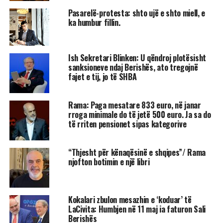
Pasarelë-protesta: shto ujë e shto miell, e
ka humbur fillin.
Ish Sekretari Blinken: U qëndroj plotësisht
sanksioneve ndaj Berishës, ato tregojnë
fajet e tij, jo të SHBA
Rama: Paga mesatare 833 euro, në janar
rroga minimale do të jetë 500 euro. Ja sa do
të rriten pensionet sipas kategorive
“Thjesht për kënaqësinë e shqipes”/ Rama
njofton botimin e një libri
Kokalari zbulon mesazhin e ‘koduar’ të
LaCivita: Humbjen në 11 maj ia faturon Sali
Berishës