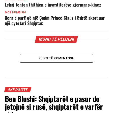
Lekaj tenton thithjen e investitorëve gjermano-kinez
MOS HUMBISNI
Hera e parë që një Çmim Prince Claus i është akorduar
një qytetari Shqiptar.
MUND TË PËLQENI
KLIKO TË KOMENTOSH
AKTUALITET
Ben Blushi: Shqiptarët e pasur do
jetojnë si rusë, shqiptarët e varfër