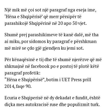
Një mik më çoi sot një paragraf nga eseja ime,
‘Hëna e Shqipërisë’ që merr përsipër të
parashikojë Shqipërinë në 20 apo 50 vjet.
Shumë prej parashikimeve të kanë dalë, më tha
ai miku, por sidomos ky paragraf e përshkruan
më mirë se çdo gjë gjendjen ku jemi sot.
Për kënaqësinë e tij dhe të shumë njerëzve që më
shkruajnë në facebook po e postoj të plotë këtë
paragraf profetik:
“Hëna e Shqipërisë”, botim i UET Press prill
2014, faqe 90.
Ecuria e Shqiperisë në dy dekadat e fundit, është
diçka mes autokracisë ruse dhe populizmit turk.