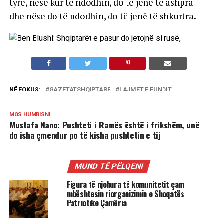
tyre, nëse kur të ndodhin, do të jenë të ashpra
dhe nëse do të ndodhin, do të jenë të shkurtra.
NË FOKUS:
GAZETATSHQIPTARE
LAJMET E FUNDIT
MOS HUMBISNI
Mustafa Nano: Pushteti i Ramës është i frikshëm, unë
do isha çmendur po të kisha pushtetin e tij
MUND TË PËLQENI
Figura të njohura të komunitetit çam
mbështesin riorganizimin e Shoqatës
Patriotike Çamëria