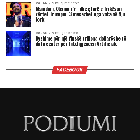
RADAR
9 muaj më herët
Mamdani, Obama i ‘ri’ dhe çfarë e frikëson
vërtet Trumpin; 3 mesazhet nga vota në Nju
Jork
RADAR
9 muaj më herët
Dyshime për një fluskë triliona-dollarëshe të
data center për Inteligjencën Artificiale
FACEBOOK