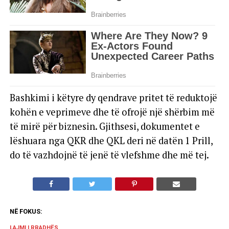
Bashkimi i këtyre dy qendrave pritet të reduktojë
kohën e veprimeve dhe të ofrojë një shërbim më
të mirë për biznesin. Gjithsesi, dokumentet e
lëshuara nga QKR dhe QKL deri në datën 1 Prill,
do të vazhdojnë të jenë të vlefshme dhe më tej.
NË FOKUS:
LAJMI I RRADHËS