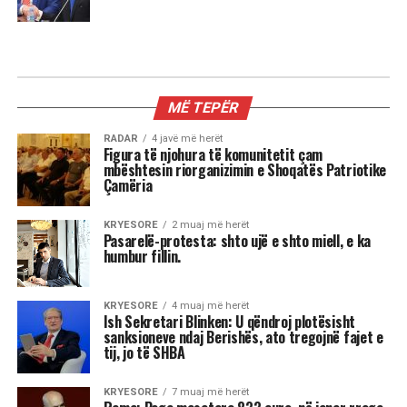
MË TEPËR
RADAR
4 javë më herët
Figura të njohura të komunitetit çam
mbështesin riorganizimin e Shoqatës Patriotike
Çamëria
KRYESORE
2 muaj më herët
Pasarelë-protesta: shto ujë e shto miell, e ka
humbur fillin.
KRYESORE
4 muaj më herët
Ish Sekretari Blinken: U qëndroj plotësisht
sanksioneve ndaj Berishës, ato tregojnë fajet e
tij, jo të SHBA
KRYESORE
7 muaj më herët