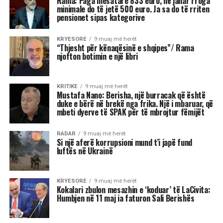
Rama: Paga mesatare 833 euro, në janar rroga
minimale do të jetë 500 euro. Ja sa do të rriten
pensionet sipas kategorive
KRYESORE
9 muaj më herët
“Thjesht për kënaqësinë e shqipes”/ Rama
njofton botimin e një libri
KRITIKE
9 muaj më herët
Mustafa Nano: Berisha, një burracak që është
duke e bërë në brekë nga frika. Një i mbaruar, që
mbeti dyerve të SPAK për të mbrojtur fëmijët
RADAR
9 muaj më herët
Si një aferë korrupsioni mund t’i japë fund
luftës në Ukrainë
KRYESORE
9 muaj më herët
Kokalari zbulon mesazhin e ‘koduar’ të LaCivita:
Humbjen në 11 maj ia faturon Sali Berishës