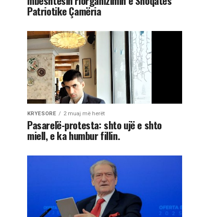
mbështesin riorganizimin e Shoqatës
Patriotike Çamëria
KRYESORE
2 muaj më herët
Pasarelë-protesta: shto ujë e shto
miell, e ka humbur fillin.