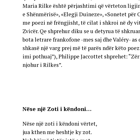
Maria Rilke është përjashtimi që vërteton ligjin 
e Shënmërisë», «Elegji Duineze», «Sonetet për O
me poezi në frëngjisht, të cilat i shkroi në dy vi
Zvicër. Qe shprehur diku se u detyrua të shkruan
bota letrare frankofone -mes saj dhe Valéry- as 
shkasë një varg prej më të parës ndër këto poez
imi pothuaj”), Philippe Jaccottet shprehet: “Zëri
njohur i Rilkes”.
Nëse një Zoti i këndoni…
Nëse një zoti i këndoni vërtet,
jua kthen me heshtje ky zot.