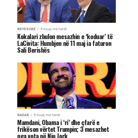
KRYESORE
9 muaj më herët
Kokalari zbulon mesazhin e ‘koduar’ të
LaCivita: Humbjen në 11 maj ia faturon
Sali Berishës
RADAR
9 muaj më herët
Mamdani, Obama i ‘ri’ dhe çfarë e
frikëson vërtet Trumpin; 3 mesazhet
nga vota në Nju Jork