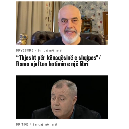
KRYESORE
9 muaj më herët
“Thjesht për kënaqësinë e shqipes”/
Rama njofton botimin e një libri
KRITIKE
9 muaj më herët