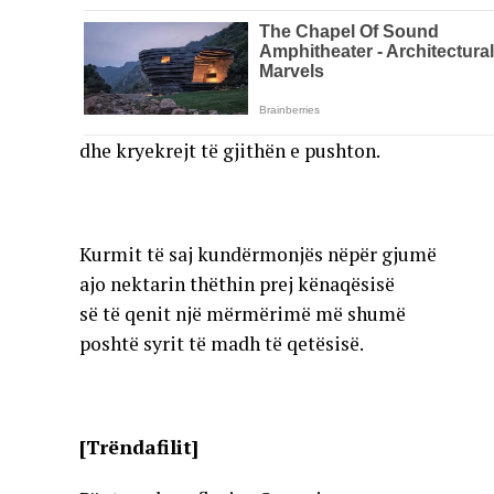
dhe kryekrejt të gjithën e pushton.
Kurmit të saj kundërmonjës nëpër gjumë
ajo nektarin thëthin prej kënaqësisë
së të qenit një mërmërimë më shumë
poshtë syrit të madh të qetësisë.
[Trëndafilit]