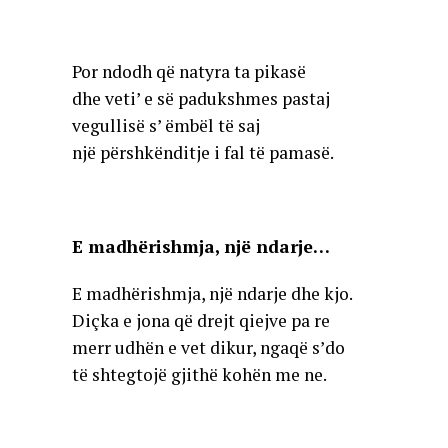
Por ndodh që natyra ta pikasë
dhe veti’ e së padukshmes pastaj
vegullisë s’ ëmbël të saj
një përshkënditje i fal të pamasë.
E madhërishmja, një ndarje…
E madhërishmja, një ndarje dhe kjo.
Diçka e jona që drejt qiejve pa re
merr udhën e vet dikur, ngaqë s’do
të shtegtojë gjithë kohën me ne.