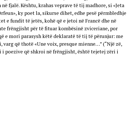
në fjalë. Kështu, krahas veprave të tij madhore, si «Jeta
rfeun», ky poet la, sikurse dihet, edhe pesë përmbledhje
tet e fundit të jetës, kohë që e jetoi në Francë dhe në
te frëngjisht për të fituar kombësinë zviceriane, por
që e mori parasysh këtë deklaratë të tij të përunjur: me
i, varg që thotë «Une voix, presque mienne…” (“Një zë,
 i poezive që shkroi në frëngjisht, është tejetej zëri i