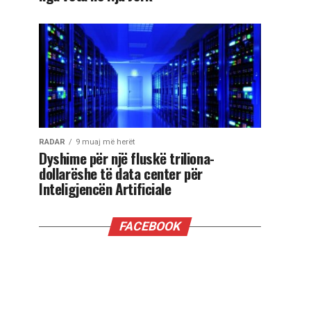
RADAR
9 muaj më herët
Dyshime për një fluskë triliona-
dollarëshe të data center për
Inteligjencën Artificiale
FACEBOOK