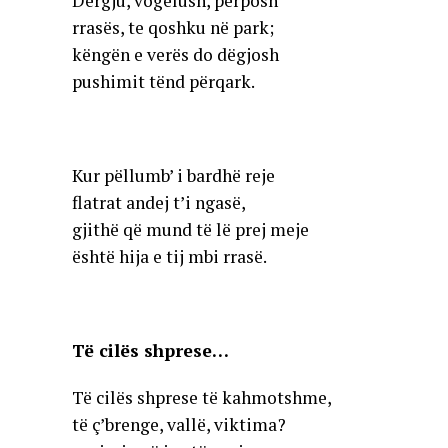
Dergju, vogëlush, përposh
rrasës, te qoshku në park;
këngën e verës do dëgjosh
pushimit tënd përqark.
Kur pëllumb’ i bardhë reje
flatrat andej t’i ngasë,
gjithë që mund të lë prej meje
është hija e tij mbi rrasë.
Të cilës shprese…
Të cilës shprese të kahmotshme,
të ç’brenge, vallë, viktima?