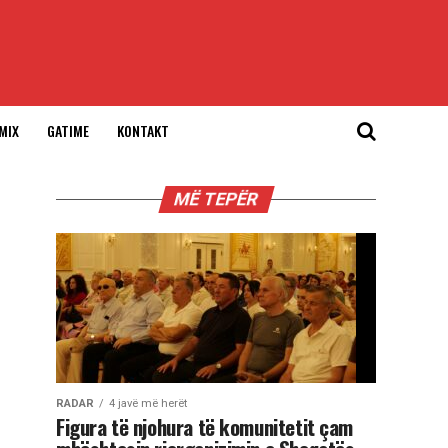
MIX
GATIME
KONTAKT
MË TEPËR
RADAR
4 javë më herët
Figura të njohura të komunitetit çam