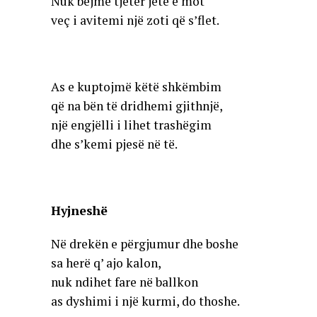
Nuk bëjmë tjetër jetë e mot
veç i avitemi një zoti që s’flet.
As e kuptojmë këtë shkëmbim
që na bën të dridhemi gjithnjë,
një engjëlli i lihet trashëgim
dhe s’kemi pjesë në të.
Hyjneshë
Në drekën e përgjumur dhe boshe
sa herë q’ ajo kalon,
nuk ndihet fare në ballkon
as dyshimi i një kurmi, do thoshe.