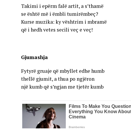
Takimi i epërm falë artit, a s’thamë
se është më i ëmbli tumirëmbeç?
Kurse muzika: ky vështrim i mbramë
që i hedh vetes secili veç e veç!
Gjumashja
Fytyrë gruaje që mbyllet edhe humb
thellë gjumit, a thua po ngjëron
një kumb që s’ngjan me tjetër kumb