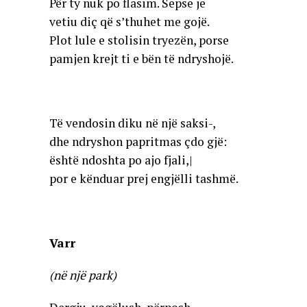
Për ty nuk po flasim. Sepse je
vetiu diç që s’thuhet me gojë.
Plot lule e stolisin tryezën, porse
pamjen krejt ti e bën të ndryshojë.
Të vendosin diku në një saksi-,
dhe ndryshon papritmas çdo gjë:
është ndoshta po ajo fjali,|
por e kënduar prej engjëlli tashmë.
Varr
(në një park)