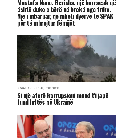
Mustafa Nano: Berisha, një burracak që
është duke e bërë në brekë nga frika.
Një i mbaruar, që mbeti dyerve të SPAK
për të mbrojtur fëmijët
RADAR
9 muaj më herët
Si një aferë korrupsioni mund t’i japë
fund luftës në Ukrainë