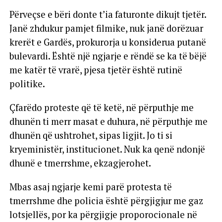
Përveçse e bëri donte t’ia faturonte dikujt tjetër.
Janë zhdukur pamjet filmike, nuk janë dorëzuar
krerët e Gardës, prokurorja u konsiderua putanë
bulevardi. Është një ngjarje e rëndë se ka të bëjë
me katër të vrarë, pjesa tjetër është rutinë
politike.
Çfarëdo proteste që të ketë, në përputhje me
dhunën ti merr masat e duhura, në përputhje me
dhunën që ushtrohet, sipas ligjit. Jo ti si
kryeministër, institucionet. Nuk ka qenë ndonjë
dhunë e tmerrshme, ekzagjerohet.
Mbas asaj ngjarje kemi parë protesta të
tmerrshme dhe policia është përgjigjur me gaz
lotsjellës, por ka përgjigje proporocionale në