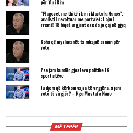
për Yuri Kim
“Plagoset me thikë i biri i Mustafa Nanos”,
analisti i revoltuar me portalet: Lajm i
rremë! Të hiqet urgjent ose do ju çoj në gjyq
Koha që myslimanët ta mbajnë ezanin për
vete
Pse jam kundër gjesteve politike të
sportistëve
Ju djem që kërkoni vajza të virgjëra, a jeni
vetë të virgjër? – Nga Mustafa Nano
MË TEPËR