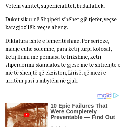
Vetëm vanitet, superficialitet, budallallëk.
Duket sikur në Shqipëri s’bëhet gjë tjetër, veçse
karagjozllëk, veçse aheng.
Diktatura ishte e lemeritëshme. Por serioze,
madje edhe solemne, para këtij turpi kolosal,
këtij llumi me përmasa të frikshme, këtij
shpërdorimi skandaloz të gjësë më të shtrenjtë e
më të shenjtë që ekziston, Lirisë, që mezi e
arritëm pasi u mbytëm në gjak.