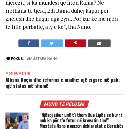
njerëzit, si ka mundësi që fiton Rama? Në
rrethana të tjera, Edi Rama duhej kapur për
zhelesh dhe hequr nga zyra. Por kur ke një njeri
të tillë përballë, aty e ke”, tha Nano.
NË FOKUS:
MUSTAFA NANO
MOS HUMBISNI
Albana Koçiu dhe reforma e madhe: një cigare më pak,
një status më shumë
MUND TË PËLQENI
“Njësoj sikur unë t’i them Dua Lipës se kurrë
nuk ka për t’u futur në krevatin tim!”-
Mustafa Nano ironizon deklaratat e Berishës