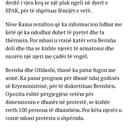
drejtë i vjen keq se një plak ngeli në dyert e
SPAK, për të shpëtuar fëmijët e vetë.
Nëse Rama rezulton që ka informacion lidhur me
këtë që ka ndodhur duhet të pyetet dhe ta
thërrasin. Por mbasi u vranë katër veta Berisha
doli dhe tha se kishte njerëz të armatosur dhe
nxorën një njeri me çadër të vogël.
Berisha dhe Olldashi, thanë ka patur fugon me
armë. Ka pasur program për dhunë ndaj godinës
së Kryeministrisë, për të diskretituar Berishën.
Opozita është përgjegjëse vetëm për
dimensionin e dhunës në protestë, se kishte
rreth 100 persona të dhunshëm. Por këta njerëz u
vranë mbasi protesta u shpërnda.