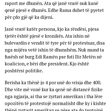
raport me dhunën. Ata që janë vrarë nuk kanë
qenë pjesë e dhunës. Edhe Rama duhet të pyetet
për çdo gjë që ka dijeni.
Janë vrarë katër persona, kjo ka rëndësi, pjesa
tjetër është pjesë e kronikës. Ata ishin në
bulevardin e vendit të tyre për të protestuar, disa
nga mijëra vetë ishin të dhunshëm. Nuk mund ta
fusësh në burg Edi Ramën pse futi Ilir Metën në
koalicion, e bëri dhe president. Kjo është
poshtërsi politike.
Berisha ka thënë jo 4 por unë do vrisja dhe 400.
Dhe vite më vonë kur ka qenë në distancë fizike
nga ngjarja, ai tha se zyrtari amerikan i tha lëre
opozitën të protestojë normalisht dhe ky i kishte
thënë zyrtarit amerikan se nëse ata do tentojnë