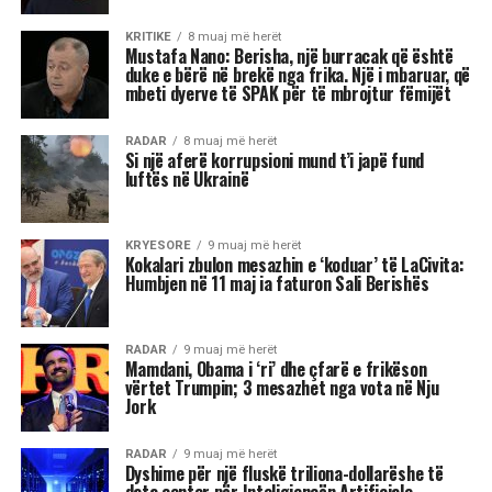
KRITIKE
8 muaj më herët
Mustafa Nano: Berisha, një burracak që është
duke e bërë në brekë nga frika. Një i mbaruar, që
mbeti dyerve të SPAK për të mbrojtur fëmijët
RADAR
8 muaj më herët
Si një aferë korrupsioni mund t’i japë fund
luftës në Ukrainë
KRYESORE
9 muaj më herët
Kokalari zbulon mesazhin e ‘koduar’ të LaCivita:
Humbjen në 11 maj ia faturon Sali Berishës
RADAR
9 muaj më herët
Mamdani, Obama i ‘ri’ dhe çfarë e frikëson
vërtet Trumpin; 3 mesazhet nga vota në Nju
Jork
RADAR
9 muaj më herët
Dyshime për një fluskë triliona-dollarëshe të