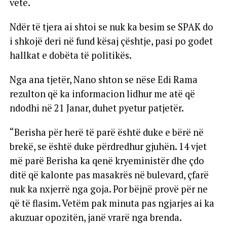
vetë.
Ndër të tjera ai shtoi se nuk ka besim se SPAK do
i shkojë deri në fund kësaj çështje, pasi po godet
hallkat e dobëta të politikës.
Nga ana tjetër, Nano shton se nëse Edi Rama
rezulton që ka informacion lidhur me atë që
ndodhi në 21 Janar, duhet pyetur patjetër.
“Berisha për herë të parë është duke e bërë në
brekë, se është duke përdredhur gjuhën. 14 vjet
më parë Berisha ka qenë kryeministër dhe çdo
ditë që kalonte pas masakrës në bulevard, çfarë
nuk ka nxjerrë nga goja. Por bëjnë provë për ne
që të flasim. Vetëm pak minuta pas ngjarjes ai ka
akuzuar opozitën, janë vrarë nga brenda.