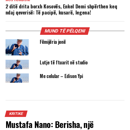
MOS HUMBISNI
2 ditë drita borxh Kosovës, Enkel Demi shpërthen keq
ndaj qeverisë: Të pacipë, kusarë, legena!
MUND TË PËLQENI
Fëmijëria jonë
Lutje të ftuarit në studio
Me celular – Edison Ypi
KRITIKE
Mustafa Nano: Berisha, një