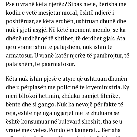
Pse u vranë këta njerëz? Sipas meje, Berisha me
kodin e vetë mesjetar moral, është ndjerë i
poshtëruar, se këta erdhën, ushtruan dhunë dhe
nuk i gjeti asgjë. Në këtë moment mendoj se ka
dhënë urdhër që të shtihet, të derdhet gjak. Ata
që u vranë ishin të pafajshëm, nuk ishin të
armatosur. U vranë katër njerëz të pambrojtur, të
pafajshëm, të paarmatosur.
Këta nuk ishin pjesë e atyre që ushtruan dhunën
dhe u përplasën me policinë te kryeministria. Ky
njeri bllokoi hetimin, zhduku pamjet filmike,
bënte dhe si gango. Nuk ka nevojë për fakte të
reja, është një nga ngjarjet më të zbuluara se
është konsumuar në bulevard sheshit, tha se u
vranë mes vetes. Por dolën kamerat… Berisha