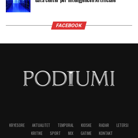
data center për Inteligjencën Artificiale
FACEBOOK
KRYESORE
AKTUALITET
TEMPORAL
KIOSKE
RADAR
LETERSI
KRITIKE
SPORT
MIX
GATIME
KONTAKT