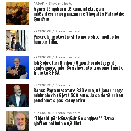
RADAR
3 javë më herët
Figura të njohura të komunitetit çam
mbështesin riorganizimin e Shoqatës Patriotike
Çamëria
KRYESORE
2 muaj më herët
Pasarelë-protesta: shto ujë e shto miell, e ka
humbur fillin.
KRYESORE
4 muaj më herët
Ish Sekretari Blinken: U qëndroj plotësisht
sanksioneve ndaj Berishës, ato tregojnë fajet e
tij, jo të SHBA
KRYESORE
7 muaj më herët
Rama: Paga mesatare 833 euro, në janar rroga
minimale do të jetë 500 euro. Ja sa do të rriten
pensionet sipas kategorive
KRYESORE
8 muaj më herët
“Thjesht për kënaqësinë e shqipes”/ Rama
njofton botimin e një libri