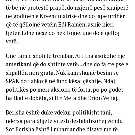
të bëjnë protestë prapë, do nxjerrë pesë snajperë
në godinën e Kryeministrisë dhe do japë urdhër
që të qëllojnë vetëm Edi Ramën, asnjë njeri
tjetër. Edhe nëse do hezitojnë, unë do e qëlloj
vetë.
Unë tani e shoh të trembur. Ai i tha asokohe një
amerikani që do shtinte vetë… dhe do fakte pse e
shpallën non grata. Nuk kam shumë besim se
SPAK do i shkojë në fund kësaj çështje. Ndaj
politikës po merr aksione të forta, po po godet
hallkat e dobëta, si Ilir Meta dhe Erion Veliaj.
Berisha është duke vdekur politikisht tani,
ndërsa para dhjetë vitesh destabilizohej vendi.
Sot Berisha është i mbaruar dhe disave me të