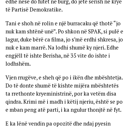
edhe nëse do futet në burg, do jetë sërish në krye
të Partisë Demokratike.
Tani e shoh në rolin e një burracaku që thotë “jo
nuk kam shtënë unë”. Po shkon në SPAK, si pulë e
lagur, duke bërë ca filma, jo s’më erdhi shkresa, jo
nuk e kam marrë. Na lodhi shumë ky njeri. Edhe
engjëll të ishte Berisha, në 35 vite do ishte i
lodhshëm.
Vjen rrugëve, e sheh që po i ikën dhe mbështetja.
Do të donte shumë të kishte mijëra mbështetës
ta rrethonte kryeministrinë, por ka vetëm disa
qindra. Krimi më i madh i këtij njeriu, është se po
e mban peng atë parti, i ka ngulur thonjtë në fyt.
E ka lënë vendin pa opozitë dhe ndaj pyesin