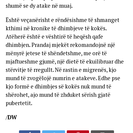
shumë se dy atake në muaj.
Është veçanërisht e rëndësishme të shmanget
kthimi në kronike të dhimbjeve të kokës.
Atëherë është e vështirë të heqësh qafe
dhimbjen. Prandaj mjekët rekomandojnë një
mënyrë jetese të shëndetshme, me orë të
mjaftueshme gjumë, një dietë të ekuilibruar dhe
stërvitje të rregullt. Në rastin e migrenës, kjo
mund të zvogëlojë numrin e atakeve. Edhe pse
kjo formë e dhimbjes së kokës nuk mund të
shërohet, ajo mund të zhduket sërish gjatë
pubertetit.
/
DW