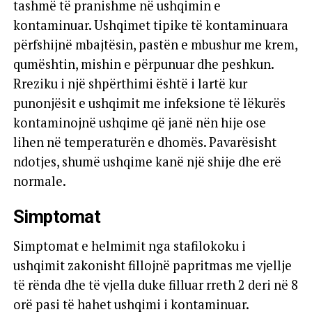
tashmë të pranishme në ushqimin e
kontaminuar. Ushqimet tipike të kontaminuara
përfshijnë mbajtësin, pastën e mbushur me krem,
qumështin, mishin e përpunuar dhe peshkun.
Rreziku i një shpërthimi është i lartë kur
punonjësit e ushqimit me infeksione të lëkurës
kontaminojnë ushqime që janë nën hije ose
lihen në temperaturën e dhomës. Pavarësisht
ndotjes, shumë ushqime kanë një shije dhe erë
normale.
Simptomat
Simptomat e helmimit nga stafilokoku i
ushqimit zakonisht fillojnë papritmas me vjellje
të rënda dhe të vjella duke filluar rreth 2 deri në 8
orë pasi të hahet ushqimi i kontaminuar.