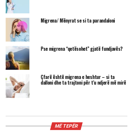
Migrena/ Mënyrat se si ta parandaloni
Pse migrena “qetësohet” gjatë fundjavës?
Çfarë është migrena e heshtur – si ta
dalloni dhe ta trajtoni për t’u ndjerë më mirë
MIX