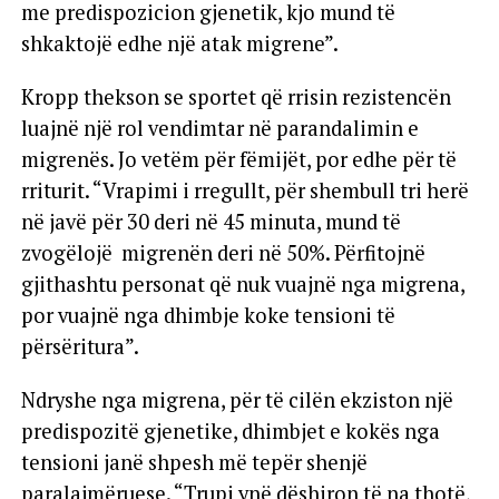
me predispozicion gjenetik, kjo mund të
shkaktojë edhe një atak migrene”.
Kropp thekson se sportet që rrisin rezistencën
luajnë një rol vendimtar në parandalimin e
migrenës. Jo vetëm për fëmijët, por edhe për të
rriturit. “Vrapimi i rregullt, për shembull tri herë
në javë për 30 deri në 45 minuta, mund të
zvogëlojë migrenën deri në 50%. Përfitojnë
gjithashtu personat që nuk vuajnë nga migrena,
por vuajnë nga dhimbje koke tensioni të
përsëritura”.
Ndryshe nga migrena, për të cilën ekziston një
predispozitë gjenetike, dhimbjet e kokës nga
tensioni janë shpesh më tepër shenjë
paralajmëruese. “Trupi ynë dëshiron të na thotë,