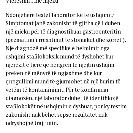
Vlerësimi i një mjeku
Ndonjëherë testet laboratorike të ushqimit/
Simptomat janë zakonisht të gjitha që i duhen
një mjeku për të diagnostikuar gastroenteritin
(pezmatimi i rreshtimit të stomakut dhe zorrët ).
Një diagnozë më specifike e helmimit nga
ushqimi stafilokoksik mund të dyshohet kur
njerëzit e tjerë që hëngrën të njëjtin ushqim
preken në mënyrë të ngjashme dhe kur
çrregullimi mund të gjurmohet në një burim të
vetëm të kontaminimit. Për të konfirmuar
diagnozën, një laborator duhet të identifikojë
stafilokokët në ushqimin e dyshuar, por ky testim
zakonisht nuk bëhet sepse rezultatet nuk
ndryshojnë trajtimin.