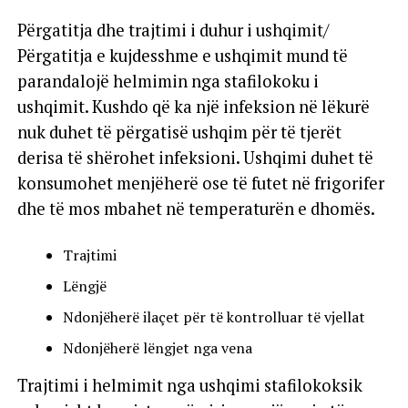
Përgatitja dhe trajtimi i duhur i ushqimit/
Përgatitja e kujdesshme e ushqimit mund të
parandalojë helmimin nga stafilokoku i
ushqimit. Kushdo që ka një infeksion në lëkurë
nuk duhet të përgatisë ushqim për të tjerët
derisa të shërohet infeksioni. Ushqimi duhet të
konsumohet menjëherë ose të futet në frigorifer
dhe të mos mbahet në temperaturën e dhomës.
Trajtimi
Lëngjë
Ndonjëherë ilaçet për të kontrolluar të vjellat
Ndonjëherë lëngjet nga vena
Trajtimi i helmimit nga ushqimi stafilokoksik