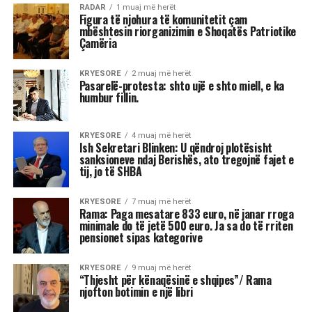
3 shenjat më xheloze të horoskopit
Astrologjia tregon se disa shenja të zodiakut
janë më të prirura të përjetojnë xhelozi, për
shkak të pasigurisë, krenarisë ose nevojës së
fortë për njohje.
Kjo dinamikë shpesh sjell tensione dhe konflikte,
si në jetën personale, ashtu edhe në atë
profesionale.
Më poshtë janë tre shenjat e zodiakut që
konsiderohen më xheloze: