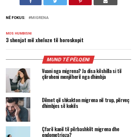
NË FOKUS:
MIGRENA
MOS HUMBISNI
3 shenjat më xheloze të horoskopit
MUND TË PËLQENI
Vuani nga migrena? Ja disa këshilla si të
çliroheni menjëherë nga dhimbja
Dëmet që shkakton migrena në trup, përveç
dhimbjes së kokës
Çfarë kanë të përbashkët migrena dhe
endometrioza?