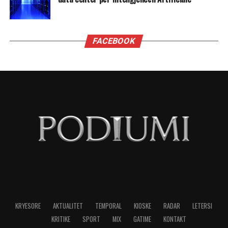
Virgjëresha
Virgjëreshat përjetojnë xhelozinë përmes
nevojës së tyre për përsosmëri. Krahasimet e
vazhdueshme me të tjerët shpesh i bëjnë të
ndihen konkurrues ose të zhgënjyer. Ato
përdorin kritika të ashpra ndaj vetes dhe të
tjerëve për të fshehur pasiguritë e brendshme.
Horoskopi i sugjeron Virgjëreshës të pranojë
ritmin e saj personal dhe të shmangë krahasimet
e panevojshme.
NË FOKUS:
MË XHELOZE
SHENJAT
TË HOROSKOPIT
LAJMI I RRADHËS
Migrena në rritje, pse gjithnjë e më shumë të rinj kanë