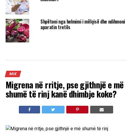
Shpëtoni nga helmimi i mëlçisë dhe ndihmoni
aparatin tretës
MIX
Migrena në rritje, pse gjithnjë e më
shumë të rinj kanë dhimbje koke?