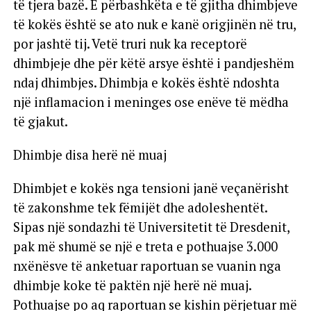
të tjera bazë. E përbashkëta e të gjitha dhimbjeve
të kokës është se ato nuk e kanë origjinën në tru,
por jashtë tij. Vetë truri nuk ka receptorë
dhimbjeje dhe për këtë arsye është i pandjeshëm
ndaj dhimbjes. Dhimbja e kokës është ndoshta
një inflamacion i meninges ose enëve të mëdha
të gjakut.
Dhimbje disa herë në muaj
Dhimbjet e kokës nga tensioni janë veçanërisht
të zakonshme tek fëmijët dhe adoleshentët.
Sipas një sondazhi të Universitetit të Dresdenit,
pak më shumë se një e treta e pothuajse 3.000
nxënësve të anketuar raportuan se vuanin nga
dhimbje koke të paktën një herë në muaj.
Pothuajse po aq raportuan se kishin përjetuar më