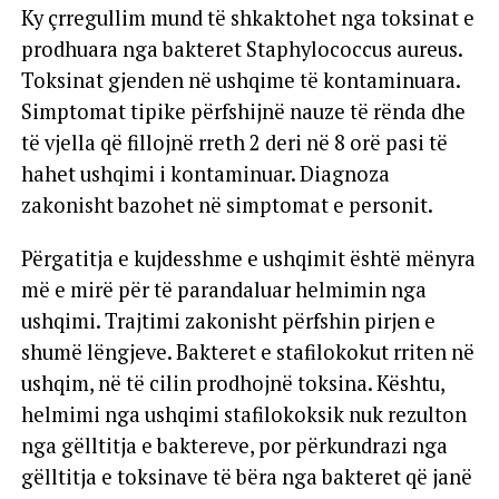
Ky çrregullim mund të shkaktohet nga toksinat e
prodhuara nga bakteret Staphylococcus aureus.
Toksinat gjenden në ushqime të kontaminuara.
Simptomat tipike përfshijnë nauze të rënda dhe
të vjella që fillojnë rreth 2 deri në 8 orë pasi të
hahet ushqimi i kontaminuar. Diagnoza
zakonisht bazohet në simptomat e personit.
Përgatitja e kujdesshme e ushqimit është mënyra
më e mirë për të parandaluar helmimin nga
ushqimi. Trajtimi zakonisht përfshin pirjen e
shumë lëngjeve. Bakteret e stafilokokut rriten në
ushqim, në të cilin prodhojnë toksina. Kështu,
helmimi nga ushqimi stafilokoksik nuk rezulton
nga gëlltitja e baktereve, por përkundrazi nga
gëlltitja e toksinave të bëra nga bakteret që janë