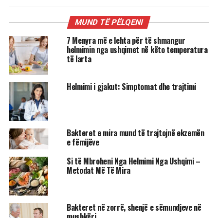
MUND TË PËLQENI
7 Menyra më e lehta për të shmangur
helmimin nga ushqimet në këto temperatura
të larta
Helmimi i gjakut: Simptomat dhe trajtimi
Bakteret e mira mund të trajtojnë ekzemën
e fëmijëve
Si të Mbroheni Nga Helmimi Nga Ushqimi –
Metodat Më Të Mira
Bakteret në zorrë, shenjë e sëmundjeve në
mushkëri