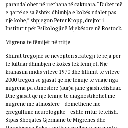
parandalohet në rrethana të caktuara. “Duket më
e qartë se sa është: dhimbja e kokës ndalet pas
një kohe,” shpjegon Peter Kropp, drejtor i
Institutit për Psikologjinë Mjekësore në Rostock.
Migrena te fëmijët në rritje
Shifrat tregojnë se nevojiten strategji të reja për
të luftuar dhimbjen e kokës tek fëmijët. Një
krahasim midis viteve 1970 dhe fillimit të viteve
2000 tregon se gjasat që një fëmijë të vuajë nga
migrena pa atmosferë (aur)a janë gjashtëfishuar.
Dhe gjasat që një fëmijë të diagnostikohet me
migrenë me atmosferë – domethënë me
çrregullime neurologjike – është rritur tetëfish.
Sipas Shoqatës Gjermane të Migrenës dhe
Dhimbjes së Kokës, pothuajse dhjetë për qind e