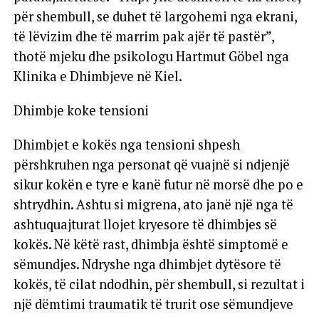
për shembull, se duhet të largohemi nga ekrani,
të lëvizim dhe të marrim pak ajër të pastër”,
thotë mjeku dhe psikologu Hartmut Göbel nga
Klinika e Dhimbjeve në Kiel.
Dhimbje koke tensioni
Dhimbjet e kokës nga tensioni shpesh
përshkruhen nga personat që vuajnë si ndjenjë
sikur kokën e tyre e kanë futur në morsë dhe po e
shtrydhin. Ashtu si migrena, ato janë një nga të
ashtuquajturat llojet kryesore të dhimbjes së
kokës. Në këtë rast, dhimbja është simptomë e
sëmundjes. Ndryshe nga dhimbjet dytësore të
kokës, të cilat ndodhin, për shembull, si rezultat i
një dëmtimi traumatik të trurit ose sëmundjeve