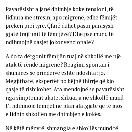
Pavarësisht a janë dhimbje koke tensioni, të
lidhura me stresin, apo migrenë, edhe fëmijët
preken prej tyre. Çfarë duhet pasur parasysh
gjatë trajtimit të fëmijëve? Dhe pse mund të
ndihmojnë qasjet jokonvencionale?
A do ta dërgonit fëmijën tuaj në shkollë me një
atak të rëndë migrene? Reagimi spontan i
shumicës së prindërve është ndoshta: jo.
Megjithatë, ekspertët po bëjnë thirrje që kjo
qasje të rishikohet. Ata mendojnë se pavarësisht
nga simptomat akute, shkuarja në shkollë mund
t’i ndihmojë fëmijët në plan afatgjatë që të mos
e lidhin shkollën me dhimbjen e kokës.
Në këtë mënyrë, shmangia e shkollës mund të