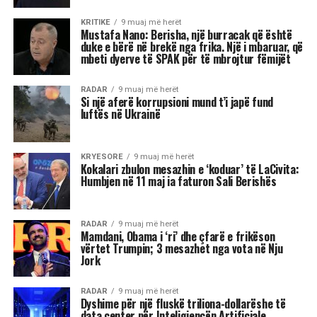
Akrepi
I njohur për intensitetin e tij emocional, akrepi
shpesh konkurron në heshtje. Kur ndjen se është
tejkaluar, mund të mbajë mëri dhe të tërhiqet
nga të tjerët.
Luani
Luanët kanë nevojë të madhe për vëmendje dhe
admirim. Kur këto nevoja nuk plotësohen,
ndjenja e xhelozisë mund të bëhet e fortë. Ata
shpesh nënvlerësojnë ata që i sfidojnë në
pozicionin e tyre, sidomos në rolin udhëheqës.
Astrologjia i këshillon Luanët të ushtrojnë më
shumë përulësi për të shmangur zilitë e
panevojshme.