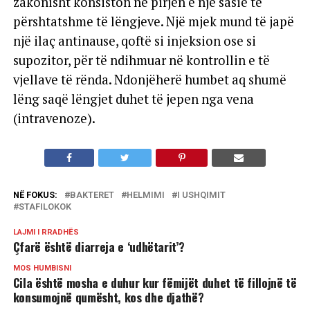
zakonisht konsiston në pirjen e një sasie të
përshtatshme të lëngjeve. Një mjek mund të japë
një ilaç antinause, qoftë si injeksion ose si
supozitor, për të ndihmuar në kontrollin e të
vjellave të rënda. Ndonjëherë humbet aq shumë
lëng saqë lëngjet duhet të jepen nga vena
(intravenoze).
NË FOKUS:
BAKTERET
HELMIMI
I USHQIMIT
STAFILOKOK
LAJMI I RRADHËS
Çfarë është diarreja e ‘udhëtarit’?
MOS HUMBISNI
Cila është mosha e duhur kur fëmijët duhet të fillojnë të
konsumojnë qumësht, kos dhe djathë?