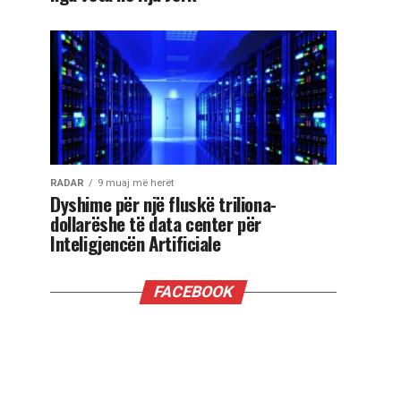
RADAR
9 muaj më herët
Dyshime për një fluskë triliona-
dollarëshe të data center për
Inteligjencën Artificiale
FACEBOOK