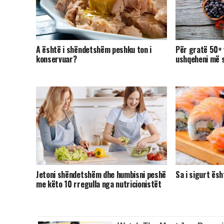
A është i shëndetshëm peshku ton i
Për gratë 50+ 
konservuar?
ushqeheni më 
Jetoni shëndetshëm dhe humbisni peshë
Sa i sigurt ës
me këto 10 rregulla nga nutricionistët