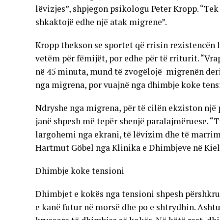
lëvizjes”, shpjegon psikologu Peter Kropp. “Tek
shkaktojë edhe një atak migrene”.
Kropp thekson se sportet që rrisin rezistencën 
vetëm për fëmijët, por edhe për të rriturit. “Vra
në 45 minuta, mund të zvogëlojë migrenën deri 
nga migrena, por vuajnë nga dhimbje koke tensi
Ndryshe nga migrena, për të cilën ekziston një 
janë shpesh më tepër shenjë paralajmëruese. “Tr
largohemi nga ekrani, të lëvizim dhe të marrim
Hartmut Göbel nga Klinika e Dhimbjeve në Kiel
Dhimbje koke tensioni
Dhimbjet e kokës nga tensioni shpesh përshkruh
e kanë futur në morsë dhe po e shtrydhin. Ashtu 