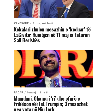
KRYESORE
9 muaj më herët
Kokalari zbulon mesazhin e ‘koduar’ të
LaCivita: Humbjen në 11 maj ia faturon
Sali Berishës
RADAR
9 muaj më herët
Mamdani, Obama i ‘ri’ dhe çfarë e
frikëson vërtet Trumpin; 3 mesazhet
nga vota në Nju Jork