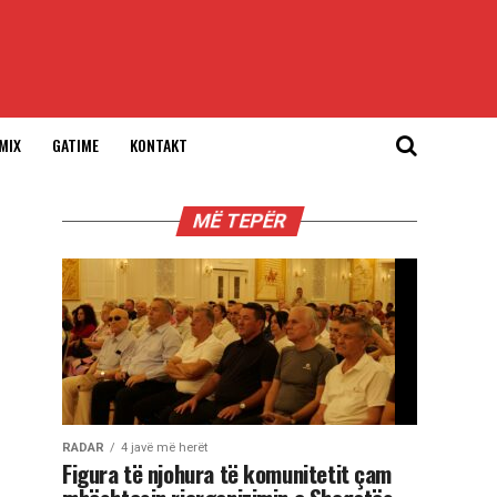
MIX
GATIME
KONTAKT
MË TEPËR
RADAR
4 javë më herët
Figura të njohura të komunitetit çam