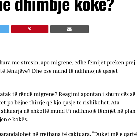
në dhimbje koke?
dhura me stresin, apo migrenë, edhe fëmijët preken prej
it të fëmijëve? Dhe pse mund të ndihmojnë qasjet
ë atak të rëndë migrene? Reagimi spontan i shumicës së
t po bëjnë thirrje që kjo qasje të rishikohet. Ata
shkuarja në shkollë mund t’i ndihmojë fëmijët në plan
jen e kokës.
arandalohet në rrethana të caktuara. “Duket më e qartë