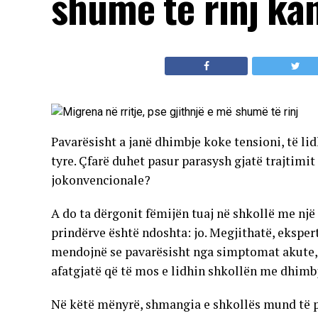
shumë të rinj ka
Pavarësisht a janë dhimbje koke tensioni, të li
tyre. Çfarë duhet pasur parasysh gjatë trajtim
jokonvencionale?
A do ta dërgonit fëmijën tuaj në shkollë me nj
prindërve është ndoshta: jo. Megjithatë, ekspertë
mendojnë se pavarësisht nga simptomat akute, 
afatgjatë që të mos e lidhin shkollën me dhimb
Në këtë mënyrë, shmangia e shkollës mund të p