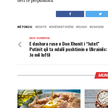
deti të përpunuara.
NË FOKUS:
ESHTE
SHËNDETSHËM
SUSHI
USHQIM
MOS HUMBISNI
E dashura ruse e Don Xhonit i “lutet”
Putinit që ta ndalë pushtimin e Ukrainës:
Jo më luftë
MUND