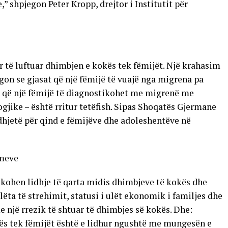
,” shpjegon Peter Kropp, drejtor i Institutit për
për të luftuar dhimbjen e kokës tek fëmijët. Një krahasim
egon se gjasat që një fëmijë të vuajë nga migrena pa
at që një fëmijë të diagnostikohet me migrenë me
ike – është rritur tetëfish. Sipas Shoqatës Gjermane
hjetë për qind e fëmijëve dhe adoleshentëve në
imeve
fikohen lidhje të qarta midis dhimbjeve të kokës dhe
ëta të strehimit, statusi i ulët ekonomik i familjes dhe
 një rrezik të shtuar të dhimbjes së kokës. Dhe:
kës tek fëmijët është e lidhur ngushtë me mungesën e