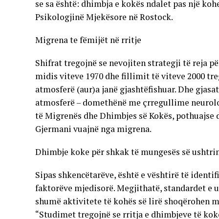
se sa është: dhimbja e kokës ndalet pas një kohe
Psikologjinë Mjekësore në Rostock.
Migrena te fëmijët në rritje
Shifrat tregojnë se nevojiten strategji të reja 
midis viteve 1970 dhe fillimit të viteve 2000 tr
atmosferë (aur)a janë gjashtëfishuar. Dhe gjas
atmosferë – domethënë me çrregullime neurologj
të Migrenës dhe Dhimbjes së Kokës, pothuajse d
Gjermani vuajnë nga migrena.
Dhimbje koke për shkak të mungesës së ushtr
Sipas shkencëtarëve, është e vështirë të identi
faktorëve mjedisorë. Megjithatë, standardet e ul
shumë aktivitete të kohës së lirë shoqërohen me
“Studimet tregojnë se rritja e dhimbjeve të ko