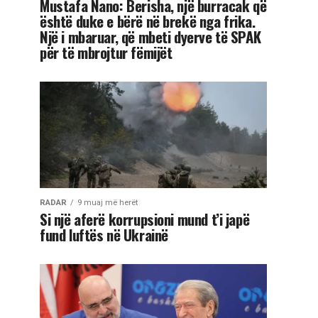
Mustafa Nano: Berisha, një burracak që
është duke e bërë në brekë nga frika.
Një i mbaruar, që mbeti dyerve të SPAK
për të mbrojtur fëmijët
RADAR
9 muaj më herët
Si një aferë korrupsioni mund t’i japë
fund luftës në Ukrainë