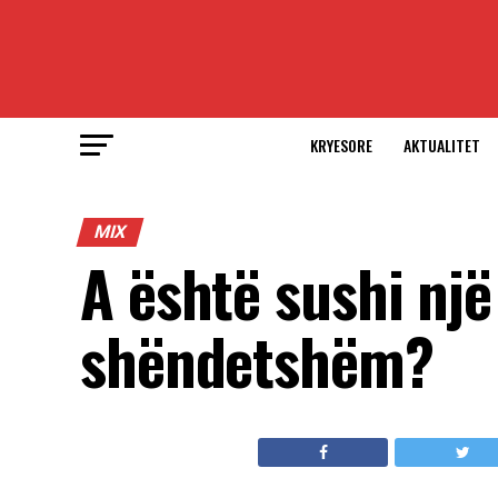
KRYESORE
AKTUALITET
MIX
A është sushi një
shëndetshëm?