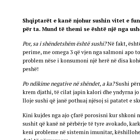
Shqiptarët e kanë njohur sushin vitet e fu
për ta. Mund të themi se është një nga u
Por, sa i shëndetshëm është sushi?
Në fakt, ësh
perime, me omega 3 që vjen nga salmoni apo ton
problem nëse i konsumoni një herë në disa kohë
peshë!
Po ndikime negative në shëndet, a ka?
Sushi për
krem djathi, të cilat japin kalori dhe yndyrna j
lloje sushi që janë pothuaj njësoj si patatet e 
Kini kujdes nga ajo çfarë porosisni kur shkoni
sushit që kanë në përbërje të tyre avokado, kark
keni probleme në sistemin imunitar, këshillohe