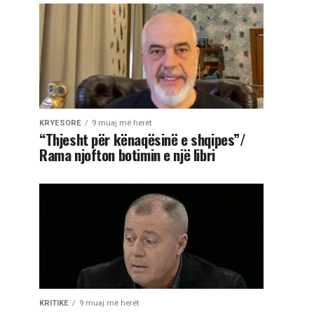
KRYESORE
9 muaj më herët
“Thjesht për kënaqësinë e shqipes”/
Rama njofton botimin e një libri
KRITIKE
9 muaj më herët