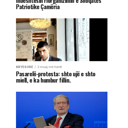
mbështesin riorganizimin e Shoqatës
Patriotike Çamëria
KRYESORE
2 muaj më herët
Pasarelë-protesta: shto ujë e shto
miell, e ka humbur fillin.