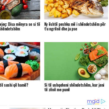
vjeç: Disa mënyra se si të
Ky është peshku më i shëndetshëm për
shëndetshëm
t’u ngrënë dhe ja pse
htë sushi që hamë?
Si të ushqeheni shëndetshëm, kur jeni
të zënë me punë