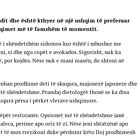
ndit dhe është kthyer në një ushqim të preferuar
shqimet më të famshëm të momentit.
të i shëndetshëm sidomos kur është i mbushur me
i, si dhe nga copët e avokados. Sigurisht, nuk ka
, por kujdes. Nëse nuk e ruani masën, do shtoni në
mban prodhime deti të skuqura, majonezë japoneze dhe
o të shëndetshme. Prandaj dietologët thonë se ka disa
skuqura përsa i përket vlerave ushqimore.
 nëpër restorante. Opsionet më të shëndetshme janë
aleca, perime apo oriz të zi. Nëse jeni shtatzënë apo
t të mos rrezikoni duke përdorur këto lloj prodhimesh