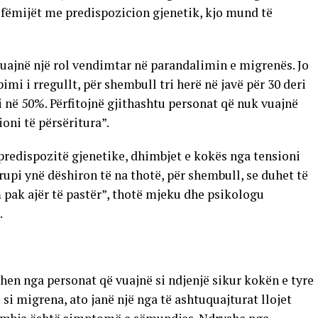
 fëmijët me predispozicion gjenetik, kjo mund të
luajnë një rol vendimtar në parandalimin e migrenës. Jo
pimi i rregullt, për shembull tri herë në javë për 30 deri
në 50%. Përfitojnë gjithashtu personat që nuk vuajnë
oni të përsëritura”.
predispozitë gjenetike, dhimbjet e kokës nga tensioni
upi ynë dëshiron të na thotë, për shembull, se duhet të
 pak ajër të pastër”, thotë mjeku dhe psikologu
.
en nga personat që vuajnë si ndjenjë sikur kokën e tyre
si migrena, ato janë një nga të ashtuquajturat llojet