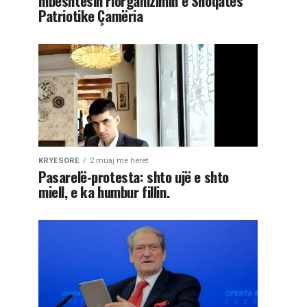
mbështesin riorganizimin e Shoqatës
Patriotike Çamëria
KRYESORE
2 muaj më herët
Pasarelë-protesta: shto ujë e shto
miell, e ka humbur fillin.