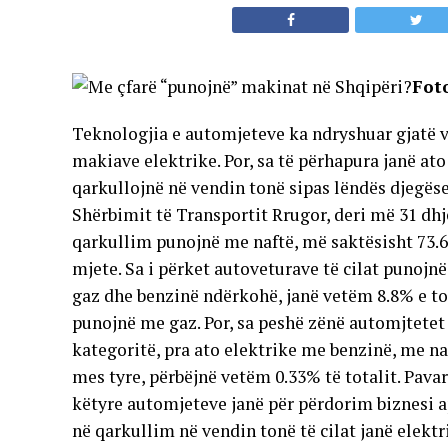
Foto
Teknologjia e automjeteve ka ndryshuar gjatë vit
makiave elektrike. Por, sa të përhapura janë ato
qarkullojnë në vendin tonë sipas lëndës djegëse
Shërbimit të Transportit Rrugor, deri më 31 dhje
qarkullim punojnë me naftë, më saktësisht 73.6%
mjete. Sa i përket autoveturave të cilat punojn
gaz dhe benzinë ndërkohë, janë vetëm 8.8% e tota
punojnë me gaz. Por, sa peshë zënë automjtetet t
kategoritë, pra ato elektrike me benzinë, me na
mes tyre, përbëjnë vetëm 0.33% të totalit. Pavar
këtyre automjeteve janë për përdorim biznesi a
në qarkullim në vendin tonë të cilat janë elekt