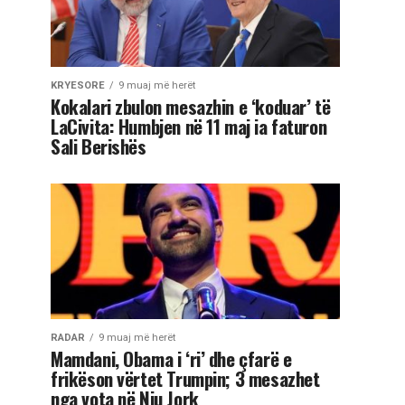
KRYESORE
9 muaj më herët
Kokalari zbulon mesazhin e ‘koduar’ të
LaCivita: Humbjen në 11 maj ia faturon
Sali Berishës
RADAR
9 muaj më herët
Mamdani, Obama i ‘ri’ dhe çfarë e
frikëson vërtet Trumpin; 3 mesazhet
nga vota në Nju Jork