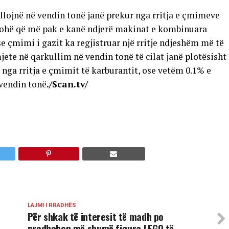
ullojnë në vendin tonë janë prekur nga rritja e çmimeve
rkohë që më pak e kanë ndjerë makinat e kombinuara
e çmimi i gazit ka regjistruar një rritje ndjeshëm më të
jete në qarkullim në vendin tonë të cilat janë plotësisht
 nga rritja e çmimit të karburantit, ose vetëm 0.1% e
 vendin tonë
./Scan.tv/
LAJMI I RRADHËS
Për shkak të interesit të madh po
prodhohen më shumë figura LEGO të