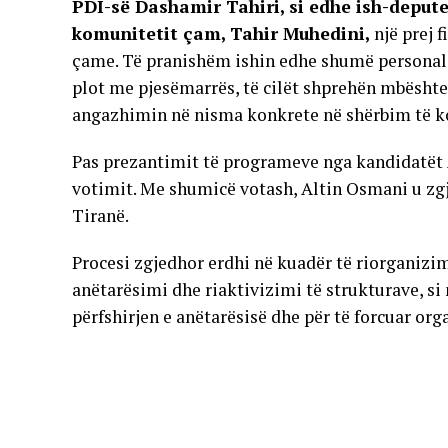
PDI-së Dashamir Tahiri, si edhe ish-depute
komunitetit çam, Tahir Muhedini,
një prej 
çame. Të pranishëm ishin edhe shumë personalite
plot me pjesëmarrës, të cilët shprehën mbështe
angazhimin në nisma konkrete në shërbim të k
Pas prezantimit të programeve nga kandidatët A
votimit. Me shumicë votash, Altin Osmani u zg
Tiranë.
Procesi zgjedhor erdhi në kuadër të riorganizi
anëtarësimi dhe riaktivizimi të strukturave, si
përfshirjen e anëtarësisë dhe për të forcuar or