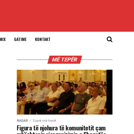
MIX
GATIME
KONTAKT
MË TEPËR
RADAR
3 javë më herët
Figura të njohura të komunitetit çam