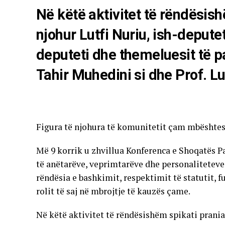
Në këtë aktivitet të rëndësis
njohur Lutfi Nuriu, ish-deputet
deputeti dhe themeluesit të p
Tahir Muhedini si dhe Prof. L
Figura të njohura të komunitetit çam mbështes
Më 9 korrik u zhvillua Konferenca e Shoqatës P
të anëtarëve, veprimtarëve dhe personaliteteve
rëndësia e bashkimit, respektimit të statutit, 
rolit të saj në mbrojtje të kauzës çame.
Në këtë aktivitet të rëndësishëm spikati prani