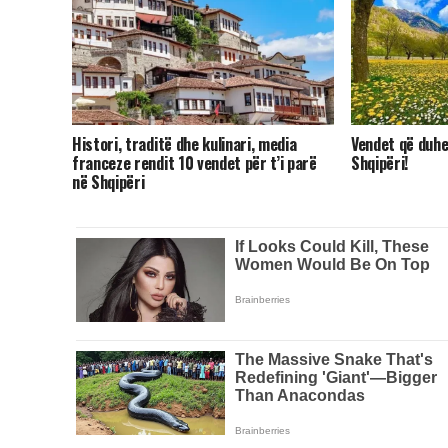
Histori, traditë dhe kulinari, media
Vendet që duhet
franceze rendit 10 vendet për t’i parë
Shqipëri!
në Shqipëri