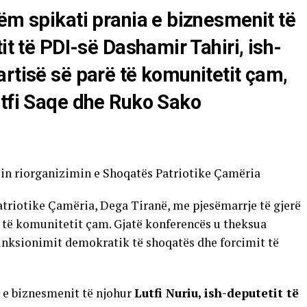
hëm spikati prania e biznesmenit të
it të PDI-së Dashamir Tahiri, ish-
artisë së parë të komunitetit çam,
utfi Saqe dhe Ruko Sako
in riorganizimin e Shoqatës Patriotike Çamëria
atriotike Çamëria, Dega Tiranë, me pjesëmarrje të gjerë
 të komunitetit çam. Gjatë konferencës u theksua
funksionimit demokratik të shoqatës dhe forcimit të
a e biznesmenit të njohur
Lutfi Nuriu, ish-deputetit të