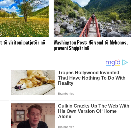
 të vizitoni patjetër në
Washington Post: Në vend të Mykonos,
provoni Shqipërinë