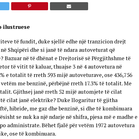
 ilustruese
eve të fundit, duke sjellë edhe një tranzicion drejt
 në Shqipëri dhe si janë të ndara autoveturat që
? Bazuar në të dhënat e Drejtorisë së Përgjithshme të
tor të vitit të kaluar, thuajse 3 në 4 autovetura në
 e totalit të rreth 593 mijë autoveturave, ose 436,756
ë vetëm me benzinë, përbëjnë rreth 17.3% të totalit. Me
lit. Gjithsej janë rreth 52 mijë automjete të cilat
ë cilat janë elektrike? Duke llogaritur të gjitha
ftë, hibride, me gaz dhe benzinë, si dhe të kombinuara
ësisht se nuk ka një ndarje në shifra, pjesa më e madhe e
po administrate. Bëhet fjalë për vetëm 1972 autovetura
rike, ose të kombinuara.