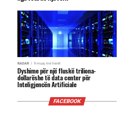
RADAR
9 muaj më herët
Dyshime për një fluskë triliona-
dollarëshe të data center për
Inteligjencën Artificiale
FACEBOOK