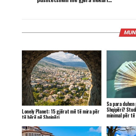
MUND
Sa para duhen 
Shqipëri? Stud
Lonely Planet: 15 gjërat më të mira për
minimal për të
të bërë në Shqipëri