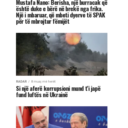
Mustafa Nano: Berisha, një burracak që
është duke e bërë në brekë nga frika.
Një i mbaruar, që mbeti dyerve të SPAK
për të mbrojtur fëmijët
RADAR
8 muaj më herët
Si një aferë korrupsioni mund t’i japë
fund luftës në Ukrainë