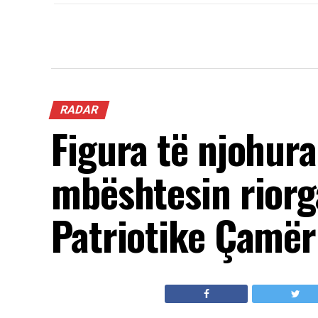
RADAR
Figura të njohur
mbështesin riorg
Patriotike Çamër