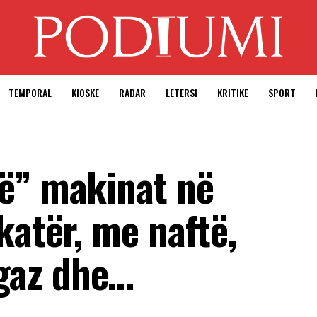
TEMPORAL
KIOSKE
RADAR
LETERSI
KRITIKE
SPORT
ë” makinat në
katër, me naftë,
gaz dhe…