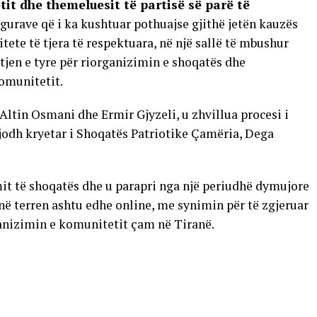
tit dhe themeluesit të partisë së parë të
figurave që i ka kushtuar pothuajse gjithë jetën kauzës
te të tjera të respektuara, në një sallë të mbushur
tjen e tyre për riorganizimin e shoqatës dhe
omunitetit.
ltin Osmani dhe Ermir Gjyzeli, u zhvillua procesi i
jodh kryetar i Shoqatës Patriotike Çamëria, Dega
mit të shoqatës dhe u parapri nga një periudhë dymujore
 në terren ashtu edhe online, me synimin për të zgjeruar
ganizimin e komunitetit çam në Tiranë.