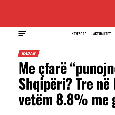
KRYESORE
AKTUALITET
RADAR
Me çfarë “punojn
Shqipëri? Tre në 
vetëm 8.8% me 