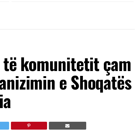
a të komunitetit çam
anizimin e Shoqatës
ia