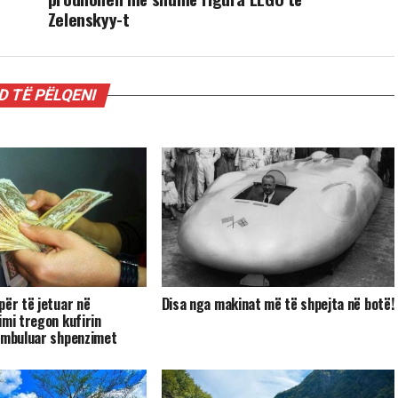
Zelenskyy-t
 TË PËLQENI
për të jetuar në
Disa nga makinat më të shpejta në botë!
imi tregon kufirin
 mbuluar shpenzimet