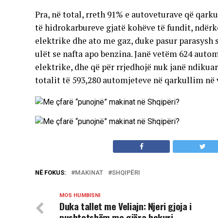
Pra, në total, rreth 91% e autoveturave që qark
të hidrokarbureve gjatë kohëve të fundit, ndë
elektrike dhe ato me gaz, duke pasur parasysh s
ulët se nafta apo benzina. Janë vetëm 624 autom
elektrike, dhe që për rrjedhojë nuk janë ndikuar
totalit të 593,280 automjeteve në qarkullim në
NË FOKUS:
MAKINAT
SHQIPËRI
MOS HUMBISNI
Duka tallet me Veliajn: Njeri gjoja i
pushtetshëm me gjëra hekuri…