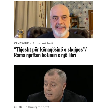
KRYESORE
8 muaj më herët
“Thjesht për kënaqësinë e shqipes”/
Rama njofton botimin e një libri
KRITIKE
8 muaj më herët