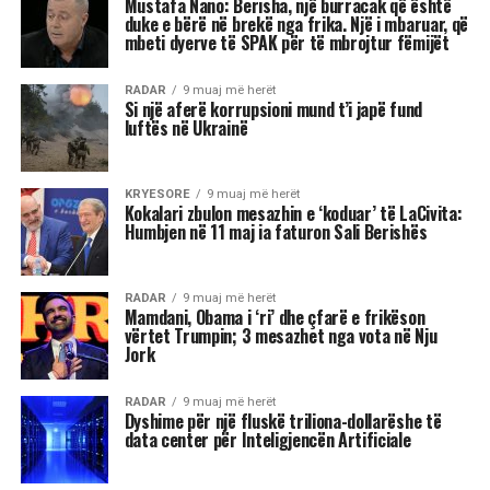
I njohur për intensitetin e tij emocional, akrepi
shpesh konkurron në heshtje. Kur ndjen se është
tejkaluar, mund të mbajë mëri dhe të tërhiqet
nga të tjerët.
Luani
Luanët kanë nevojë të madhe për vëmendje dhe
admirim. Kur këto nevoja nuk plotësohen,
ndjenja e xhelozisë mund të bëhet e fortë. Ata
shpesh nënvlerësojnë ata që i sfidojnë në
pozicionin e tyre, sidomos në rolin udhëheqës.
Astrologjia i këshillon Luanët të ushtrojnë më
shumë përulësi për të shmangur zilitë e
panevojshme.
Virgjëresha