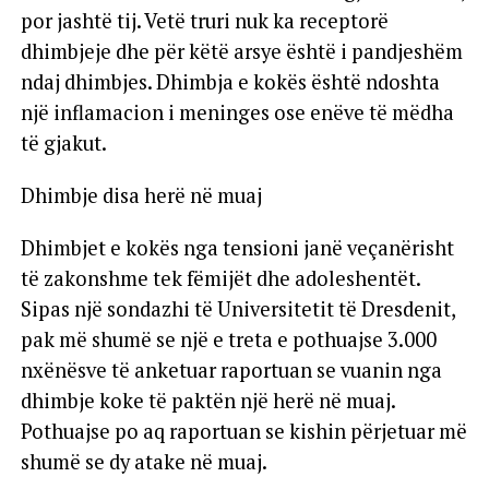
por jashtë tij. Vetë truri nuk ka receptorë
dhimbjeje dhe për këtë arsye është i pandjeshëm
ndaj dhimbjes. Dhimbja e kokës është ndoshta
një inflamacion i meninges ose enëve të mëdha
të gjakut.
Dhimbje disa herë në muaj
Dhimbjet e kokës nga tensioni janë veçanërisht
të zakonshme tek fëmijët dhe adoleshentët.
Sipas një sondazhi të Universitetit të Dresdenit,
pak më shumë se një e treta e pothuajse 3.000
nxënësve të anketuar raportuan se vuanin nga
dhimbje koke të paktën një herë në muaj.
Pothuajse po aq raportuan se kishin përjetuar më
shumë se dy atake në muaj.