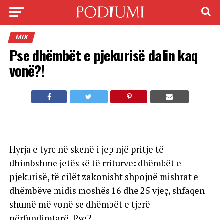
MIX
Pse dhëmbët e pjekurisë dalin kaq
vonë?!
Hyrja e tyre në skenë i jep një pritje të
dhimbshme jetës së të rriturve: dhëmbët e
pjekurisë, të cilët zakonisht shpojnë mishrat e
dhëmbëve midis moshës 16 dhe 25 vjeç, shfaqen
shumë më vonë se dhëmbët e tjerë
përfundimtarë. Pse?