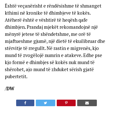
Është veçanërisht e rëndësishme të shmanget
kthimi në kronike të dhimbjeve të kokës.
Atëherë është e vështirë të heqësh qafe
dhimbjen. Prandaj mjekët rekomandojnë një
mënyrë jetese të shëndetshme, me orë të
mjaftueshme gjumë, një dietë të ekuilibruar dhe
stërvitje të rregullt. Në rastin e migrenës, kjo
mund të zvogëlojë numrin e atakeve. Edhe pse
kjo formë e dhimbjes së kokës nuk mund të
shërohet, ajo mund të zhduket sërish gjatë
pubertetit.
/
DW