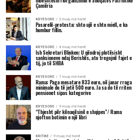
Astrologjia tregon se disa shenja të zodiakut
janë më të prirura të përjetojnë xhelozi, për
shkak të pasigurisë, krenarisë ose nevojës së
fortë për njohje.
Kjo dinamikë shpesh sjell tensione dhe konflikte,
si në jetën personale, ashtu edhe në atë
profesionale.
Më poshtë janë tre shenjat e zodiakut që
konsiderohen më xheloze:
Akrepi