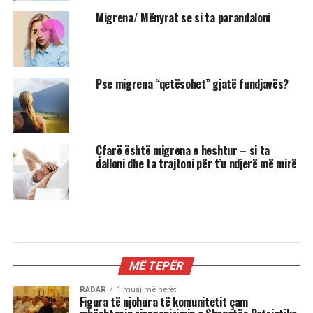
Migrena/ Mënyrat se si ta parandaloni
Pse migrena “qetësohet” gjatë fundjavës?
Çfarë është migrena e heshtur – si ta
dalloni dhe ta trajtoni për t’u ndjerë më mirë
MIX
3 shenjat më xheloze të horoskopit