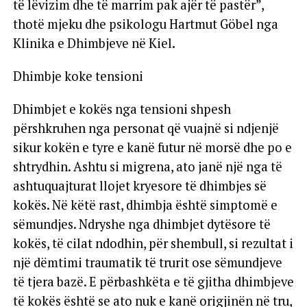
të lëvizim dhe të marrim pak ajër të pastër”,
thotë mjeku dhe psikologu Hartmut Göbel nga
Klinika e Dhimbjeve në Kiel.
Dhimbje koke tensioni
Dhimbjet e kokës nga tensioni shpesh
përshkruhen nga personat që vuajnë si ndjenjë
sikur kokën e tyre e kanë futur në morsë dhe po e
shtrydhin. Ashtu si migrena, ato janë një nga të
ashtuquajturat llojet kryesore të dhimbjes së
kokës. Në këtë rast, dhimbja është simptomë e
sëmundjes. Ndryshe nga dhimbjet dytësore të
kokës, të cilat ndodhin, për shembull, si rezultat i
një dëmtimi traumatik të trurit ose sëmundjeve
të tjera bazë. E përbashkëta e të gjitha dhimbjeve
të kokës është se ato nuk e kanë origjinën në tru,