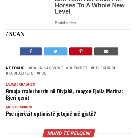
/ SCAN
NË FOKUS:
DALIN KAQ VONË
DHËMBËT
E PJEKURISË
KURIOZITETE
PSE
LAJMI I RRADHËS
Gruaja rrahu burrin në Divjakë, reagon Fjolla Morina:
Bjeri qenit
MOS HUMBISNI
Pse njerëzit optimistë jetojnë më gjatë?
MUND TË PËLQENI