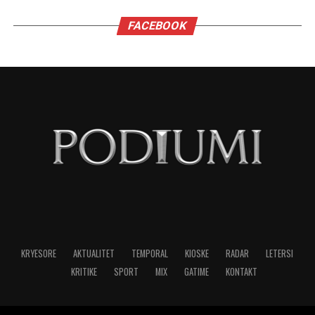
Virgjëreshat përjetojnë xhelozinë përmes
nevojës së tyre për përsosmëri. Krahasimet e
vazhdueshme me të tjerët shpesh i bëjnë të
ndihen konkurrues ose të zhgënjyer. Ato
përdorin kritika të ashpra ndaj vetes dhe të
tjerëve për të fshehur pasiguritë e brendshme.
Horoskopi i sugjeron Virgjëreshës të pranojë
ritmin e saj personal dhe të shmangë krahasimet
e panevojshme.
NË FOKUS:
MË XHELOZE
SHENJAT
TË HOROSKOPIT
LAJMI I RRADHËS
Migrena në rritje, pse gjithnjë e më shumë të rinj kanë
dhimbje koke?