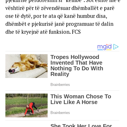
pjekurisë përdoreshin si “këmbë”. Sot është më e
vështirë për të zëvendësuar dhëmballët e parë
ose të dytë, por te ata që kanë humbur disa,
dhëmbët e pjekurisë janë programuar të dalin
dhe të kryejnë atë funksion. FCS