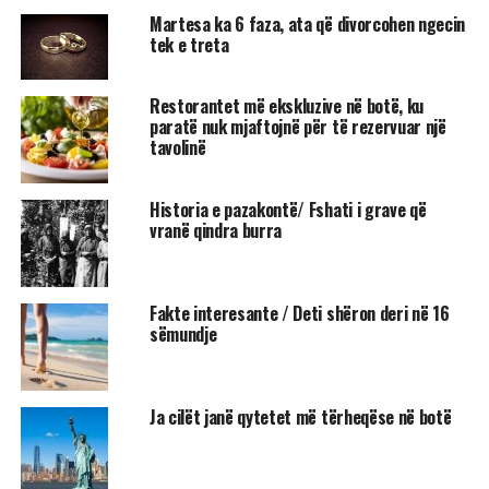
Martesa ka 6 faza, ata që divorcohen ngecin
tek e treta
Restorantet më ekskluzive në botë, ku
paratë nuk mjaftojnë për të rezervuar një
tavolinë
Historia e pazakontë/ Fshati i grave që
vranë qindra burra
Fakte interesante / Deti shëron deri në 16
sëmundje
Ja cilët janë qytetet më tërheqëse në botë