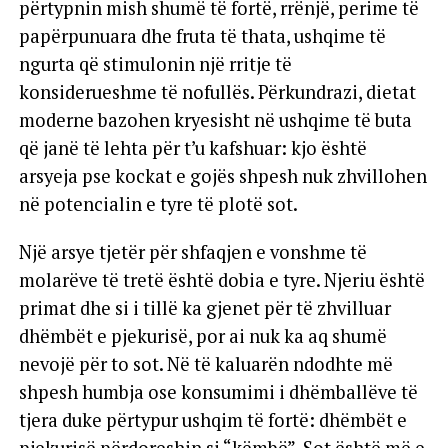
përtypnin mish shumë të fortë, rrënjë, perime të
papërpunuara dhe fruta të thata, ushqime të
ngurta që stimulonin një rritje të
konsiderueshme të nofullës. Përkundrazi, dietat
moderne bazohen kryesisht në ushqime të buta
që janë të lehta për t’u kafshuar: kjo është
arsyeja pse kockat e gojës shpesh nuk zhvillohen
në potencialin e tyre të plotë sot.
Një arsye tjetër për shfaqjen e vonshme të
molarëve të tretë është dobia e tyre. Njeriu është
primat dhe si i tillë ka gjenet për të zhvilluar
dhëmbët e pjekurisë, por ai nuk ka aq shumë
nevojë për to sot. Në të kaluarën ndodhte më
shpesh humbja ose konsumimi i dhëmballëve të
tjera duke përtypur ushqim të fortë: dhëmbët e