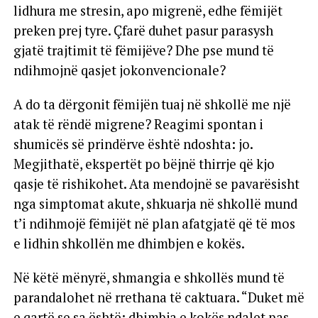
lidhura me stresin, apo migrenë, edhe fëmijët
preken prej tyre. Çfarë duhet pasur parasysh
gjatë trajtimit të fëmijëve? Dhe pse mund të
ndihmojnë qasjet jokonvencionale?
A do ta dërgonit fëmijën tuaj në shkollë me një
atak të rëndë migrene? Reagimi spontan i
shumicës së prindërve është ndoshta: jo.
Megjithatë, ekspertët po bëjnë thirrje që kjo
qasje të rishikohet. Ata mendojnë se pavarësisht
nga simptomat akute, shkuarja në shkollë mund
t’i ndihmojë fëmijët në plan afatgjatë që të mos
e lidhin shkollën me dhimbjen e kokës.
Në këtë mënyrë, shmangia e shkollës mund të
parandalohet në rrethana të caktuara. “Duket më
e qartë se sa është: dhimbja e kokës ndalet pas