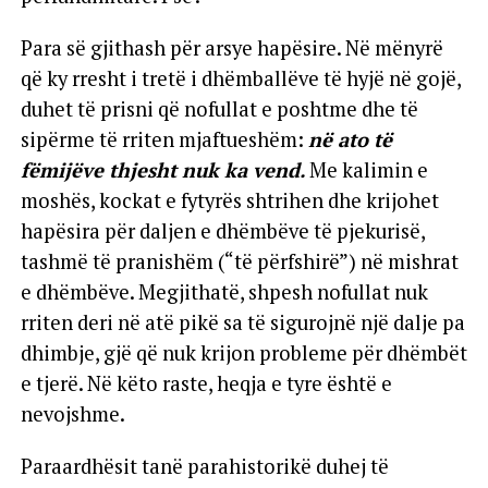
Para së gjithash për arsye hapësire. Në mënyrë
që ky rresht i tretë i dhëmballëve të hyjë në gojë,
duhet të prisni që nofullat e poshtme dhe të
sipërme të rriten mjaftueshëm:
në ato të
fëmijëve thjesht nuk ka vend.
Me kalimin e
moshës, kockat e fytyrës shtrihen dhe krijohet
hapësira për daljen e dhëmbëve të pjekurisë,
tashmë të pranishëm (“të përfshirë”) në mishrat
e dhëmbëve. Megjithatë, shpesh nofullat nuk
rriten deri në atë pikë sa të sigurojnë një dalje pa
dhimbje, gjë që nuk krijon probleme për dhëmbët
e tjerë. Në këto raste, heqja e tyre është e
nevojshme.
Paraardhësit tanë parahistorikë duhej të