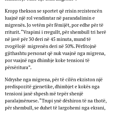
Kropp thekson se sportet që rrisin rezistencën
luajnë një rol vendimtar në parandalimin e
migrenës. Jo vetëm për fëmijët, por edhe për të
rriturit. “Vrapimi i rregullt, për shembull tri herë
në javë për 30 deri në 45 minuta, mund të
zvogëlojë migrenën deri në 50%. Përfitojnë
gjithashtu personat që nuk vuajnë nga migrena,
por vuajnë nga dhimbje koke tensioni të
përsëritura”.
Ndryshe nga migrena, për të cilën ekziston një
predispozitë gjenetike, dhimbjet e kokës nga
tensioni janë shpesh më tepër shenjë
paralajmëruese. “Trupi ynë dëshiron të na thotë,
për shembull, se duhet të largohemi nga ekrani,