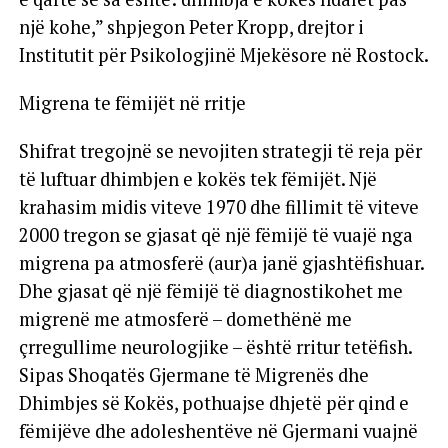
një kohe,” shpjegon Peter Kropp, drejtor i
Institutit për Psikologjinë Mjekësore në Rostock.
Migrena te fëmijët në rritje
Shifrat tregojnë se nevojiten strategji të reja për
të luftuar dhimbjen e kokës tek fëmijët. Një
krahasim midis viteve 1970 dhe fillimit të viteve
2000 tregon se gjasat që një fëmijë të vuajë nga
migrena pa atmosferë (aur)a janë gjashtëfishuar.
Dhe gjasat që një fëmijë të diagnostikohet me
migrenë me atmosferë – domethënë me
çrregullime neurologjike – është rritur tetëfish.
Sipas Shoqatës Gjermane të Migrenës dhe
Dhimbjes së Kokës, pothuajse dhjetë për qind e
fëmijëve dhe adoleshentëve në Gjermani vuajnë