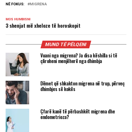
NË FOKUS:
MIGRENA
MOS HUMBISNI
3 shenjat më xheloze të horoskopit
MUND TË PËLQENI
Vuani nga migrena? Ja disa këshilla si të
çliroheni menjëherë nga dhimbja
Dëmet që shkakton migrena në trup, përveç
dhimbjes së kokës
Çfarë kanë të përbashkët migrena dhe
endometrioza?