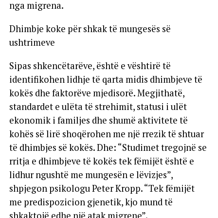
nga migrena.
Dhimbje koke për shkak të mungesës së
ushtrimeve
Sipas shkencëtarëve, është e vështirë të
identifikohen lidhje të qarta midis dhimbjeve të
kokës dhe faktorëve mjedisorë. Megjithatë,
standardet e ulëta të strehimit, statusi i ulët
ekonomik i familjes dhe shumë aktivitete të
kohës së lirë shoqërohen me një rrezik të shtuar
të dhimbjes së kokës. Dhe: “Studimet tregojnë se
rritja e dhimbjeve të kokës tek fëmijët është e
lidhur ngushtë me mungesën e lëvizjes”,
shpjegon psikologu Peter Kropp. “Tek fëmijët
me predispozicion gjenetik, kjo mund të
shkaktojë edhe një atak migrene”.