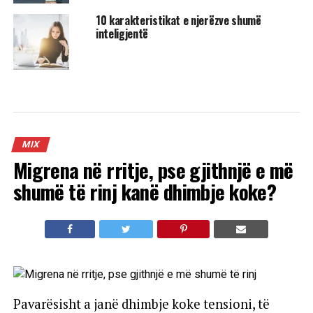
10 karakteristikat e njerëzve shumë
inteligjentë
MIX
Migrena në rritje, pse gjithnjë e më
shumë të rinj kanë dhimbje koke?
Pavarësisht a janë dhimbje koke tensioni, të