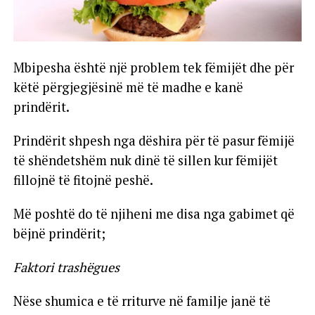
Mbipesha është një problem tek fëmijët dhe për
këtë përgjegjësinë më të madhe e kanë
prindërit.
Prindërit shpesh nga dëshira për të pasur fëmijë
të shëndetshëm nuk dinë të sillen kur fëmijët
fillojnë të fitojnë peshë.
Më poshtë do të njiheni me disa nga gabimet që
bëjnë prindërit;
Faktori trashëgues
Nëse shumica e të rriturve në familje janë të