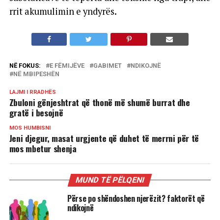
rrit akumulimin e yndyrës.
NË FOKUS:
E FËMIJËVE
GABIMET
NDIKOJNË
NË MBIPESHËN
LAJMI I RRADHËS
Zbuloni gënjeshtrat që thonë më shumë burrat dhe
gratë i besojnë
MOS HUMBISNI
Jeni djegur, masat urgjente që duhet të merrni për të
mos mbetur shenja
MUND TË PËLQENI
Përse po shëndoshen njerëzit? faktorët që
ndikojnë