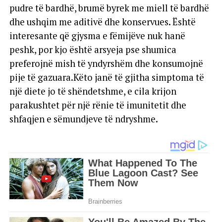
pudre të bardhë, brumë byrek me miell të bardhë
dhe ushqim me aditivë dhe konservues. Është
interesante që gjysma e fëmijëve nuk hanë
peshk, por kjo është arsyeja pse shumica
preferojnë mish të yndyrshëm dhe konsumojnë
pije të gazuara.Këto janë të gjitha simptoma të
një diete jo të shëndetshme, e cila krijon
parakushtet për një rënie të imunitetit dhe
shfaqjen e sëmundjeve të ndryshme.