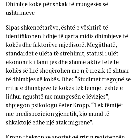
Dhimbje koke për shkak të mungesës së
ushtrimeve
Sipas shkencëtarëve, është e vështirë të
identifikohen lidhje të qarta midis dhimbjeve të
kokës dhe faktorëve mjedisorë. Megjithatë,
standardet e ulëta të strehimit, statusi i ulët
ekonomik i familjes dhe shumë aktivitete të
kohës së lirë shoqërohen me një rrezik të shtuar
të dhimbjes së kokës. Dhe: “Studimet tregojnë se
rritja e dhimbjeve të kokës tek fëmijët është e
lidhur ngushtë me mungesën e lëvizjes”,
shpjegon psikologu Peter Kropp. “Tek fëmijët
me predispozicion gjenetik, kjo mund të
shkaktojë edhe një atak migrene”.
Kropp thekson se sportet që rrisin rezistencën