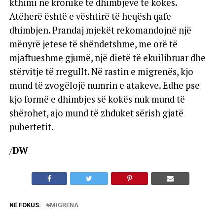
kthimi në kronike të dhimbjeve të kokës.
Atëherë është e vështirë të heqësh qafe
dhimbjen. Prandaj mjekët rekomandojnë një
mënyrë jetese të shëndetshme, me orë të
mjaftueshme gjumë, një dietë të ekuilibruar dhe
stërvitje të rregullt. Në rastin e migrenës, kjo
mund të zvogëlojë numrin e atakeve. Edhe pse
kjo formë e dhimbjes së kokës nuk mund të
shërohet, ajo mund të zhduket sërish gjatë
pubertetit.
/
DW
NË FOKUS:
MIGRENA