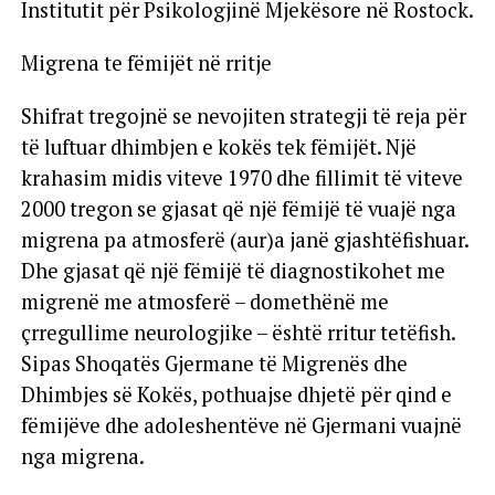
Institutit për Psikologjinë Mjekësore në Rostock.
Migrena te fëmijët në rritje
Shifrat tregojnë se nevojiten strategji të reja për
të luftuar dhimbjen e kokës tek fëmijët. Një
krahasim midis viteve 1970 dhe fillimit të viteve
2000 tregon se gjasat që një fëmijë të vuajë nga
migrena pa atmosferë (aur)a janë gjashtëfishuar.
Dhe gjasat që një fëmijë të diagnostikohet me
migrenë me atmosferë – domethënë me
çrregullime neurologjike – është rritur tetëfish.
Sipas Shoqatës Gjermane të Migrenës dhe
Dhimbjes së Kokës, pothuajse dhjetë për qind e
fëmijëve dhe adoleshentëve në Gjermani vuajnë
nga migrena.