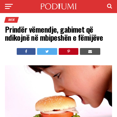
MIX
Prindër vëmendje, gabimet që
ndikojnë në mbipeshën e fëmijëve