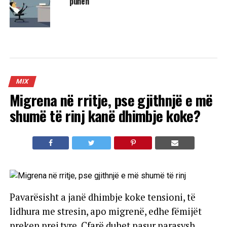
punën
MIX
Migrena në rritje, pse gjithnjë e më
shumë të rinj kanë dhimbje koke?
Pavarësisht a janë dhimbje koke tensioni, të
lidhura me stresin, apo migrenë, edhe fëmijët
preken prej tyre. Çfarë duhet pasur parasysh