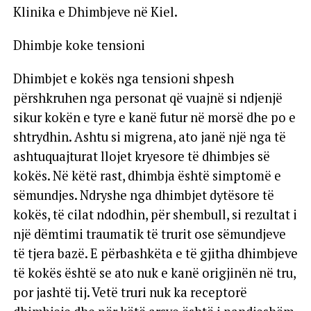
Klinika e Dhimbjeve në Kiel.
Dhimbje koke tensioni
Dhimbjet e kokës nga tensioni shpesh
përshkruhen nga personat që vuajnë si ndjenjë
sikur kokën e tyre e kanë futur në morsë dhe po e
shtrydhin. Ashtu si migrena, ato janë një nga të
ashtuquajturat llojet kryesore të dhimbjes së
kokës. Në këtë rast, dhimbja është simptomë e
sëmundjes. Ndryshe nga dhimbjet dytësore të
kokës, të cilat ndodhin, për shembull, si rezultat i
një dëmtimi traumatik të trurit ose sëmundjeve
të tjera bazë. E përbashkëta e të gjitha dhimbjeve
të kokës është se ato nuk e kanë origjinën në tru,
por jashtë tij. Vetë truri nuk ka receptorë