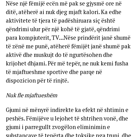
Nëse një fëmijë ecën më pak se gjysmë ore në
ditë, atëherë ai nuk djeg mjaft kalori. Ka edhe
aktivitete të tjera të padëshiruara siç është
qëndrimi ulur për një kohë të gjatë, qëndrimi
para kompjuterit, TV…Nëse prindërit janë shumë
të zënë me punë, atëherë fëmijët janë shumë pak
aktivë dhe muskujt do të ngurtësohen dhe
krijohet dhjami. Për më tepër, ne nuk kemi fusha
të mjaftueshme sportive dhe parqe në
dispozicion për të rinjtë.
Nuk fle mjaftueshëm
Gjumi në mënyrë indirekte ka efekt në shtimin e
peshës. Fëmijëve u lejohet të shtrihen vonë, dhe
gjumi i parregullt zvogëlon eliminimin e
substancave të tepërta dhe toksike nga trupi, dhe