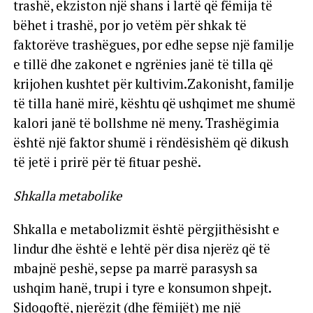
trashë, ekziston një shans i lartë që fëmija të
bëhet i trashë, por jo vetëm për shkak të
faktorëve trashëgues, por edhe sepse një familje
e tillë dhe zakonet e ngrënies janë të tilla që
krijohen kushtet për kultivim.Zakonisht, familje
të tilla hanë mirë, kështu që ushqimet me shumë
kalori janë të bollshme në meny. Trashëgimia
është një faktor shumë i rëndësishëm që dikush
të jetë i prirë për të fituar peshë.
Shkalla metabolike
Shkalla e metabolizmit është përgjithësisht e
lindur dhe është e lehtë për disa njerëz që të
mbajnë peshë, sepse pa marrë parasysh sa
ushqim hanë, trupi i tyre e konsumon shpejt.
Sidoqoftë, njerëzit (dhe fëmijët) me një