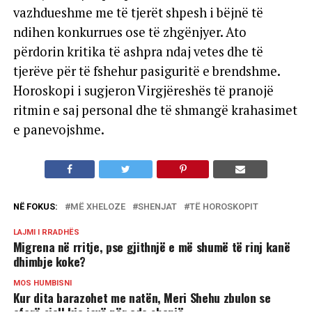
vazhdueshme me të tjerët shpesh i bëjnë të
ndihen konkurrues ose të zhgënjyer. Ato
përdorin kritika të ashpra ndaj vetes dhe të
tjerëve për të fshehur pasiguritë e brendshme.
Horoskopi i sugjeron Virgjëreshës të pranojë
ritmin e saj personal dhe të shmangë krahasimet
e panevojshme.
NË FOKUS:
MË XHELOZE
SHENJAT
TË HOROSKOPIT
LAJMI I RRADHËS
Migrena në rritje, pse gjithnjë e më shumë të rinj kanë
dhimbje koke?
MOS HUMBISNI
Kur dita barazohet me natën, Meri Shehu zbulon se