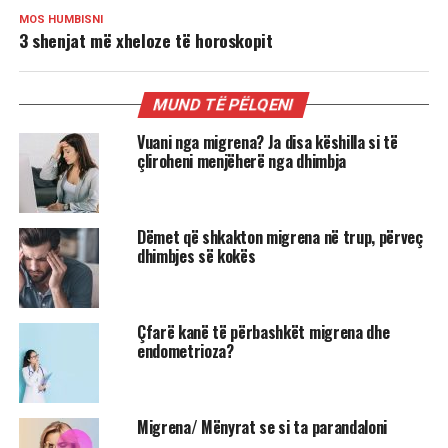
MOS HUMBISNI
3 shenjat më xheloze të horoskopit
MUND TË PËLQENI
Vuani nga migrena? Ja disa këshilla si të
çliroheni menjëherë nga dhimbja
Dëmet që shkakton migrena në trup, përveç
dhimbjes së kokës
Çfarë kanë të përbashkët migrena dhe
endometrioza?
Migrena/ Mënyrat se si ta parandaloni