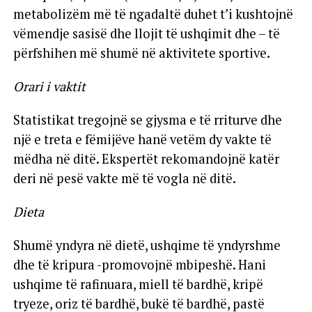
metabolizëm më të ngadaltë duhet t’i kushtojnë
vëmendje sasisë dhe llojit të ushqimit dhe – të
përfshihen më shumë në aktivitete sportive.
Orari i vaktit
Statistikat tregojnë se gjysma e të rriturve dhe
një e treta e fëmijëve hanë vetëm dy vakte të
mëdha në ditë. Ekspertët rekomandojnë katër
deri në pesë vakte më të vogla në ditë.
Dieta
Shumë yndyra në dietë, ushqime të yndyrshme
dhe të kripura -promovojnë mbipeshë. Hani
ushqime të rafinuara, miell të bardhë, kripë
tryeze, oriz të bardhë, bukë të bardhë, pastë