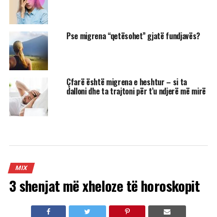
Pse migrena “qetësohet” gjatë fundjavës?
Çfarë është migrena e heshtur – si ta
dalloni dhe ta trajtoni për t’u ndjerë më mirë
MIX
3 shenjat më xheloze të horoskopit