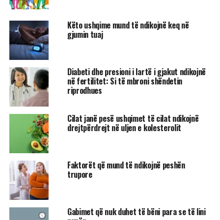
Këto ushqime mund të ndikojnë keq në
gjumin tuaj
Diabeti dhe presioni i lartë i gjakut ndikojnë
në fertilitet: Si të mbroni shëndetin
riprodhues
Cilat janë pesë ushqimet të cilat ndikojnë
drejtpërdrejt në uljen e kolesterolit
Faktorët që mund të ndikojnë peshën
trupore
Gabimet që nuk duhet të bëni para se të lini