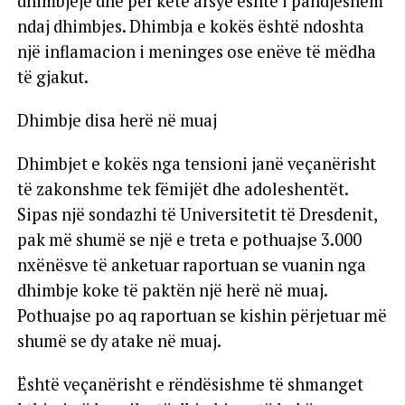
dhimbjeje dhe për këtë arsye është i pandjeshëm
ndaj dhimbjes. Dhimbja e kokës është ndoshta
një inflamacion i meninges ose enëve të mëdha
të gjakut.
Dhimbje disa herë në muaj
Dhimbjet e kokës nga tensioni janë veçanërisht
të zakonshme tek fëmijët dhe adoleshentët.
Sipas një sondazhi të Universitetit të Dresdenit,
pak më shumë se një e treta e pothuajse 3.000
nxënësve të anketuar raportuan se vuanin nga
dhimbje koke të paktën një herë në muaj.
Pothuajse po aq raportuan se kishin përjetuar më
shumë se dy atake në muaj.
Është veçanërisht e rëndësishme të shmanget