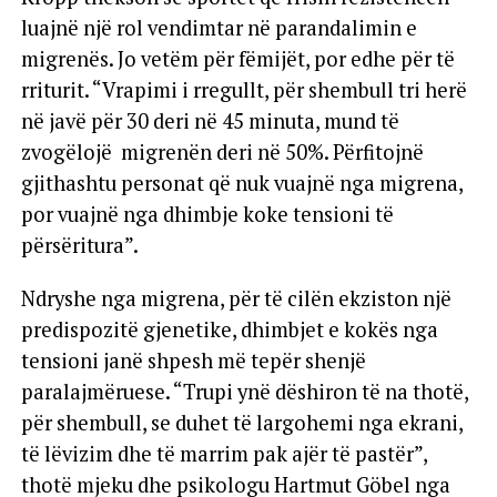
luajnë një rol vendimtar në parandalimin e
migrenës. Jo vetëm për fëmijët, por edhe për të
rriturit. “Vrapimi i rregullt, për shembull tri herë
në javë për 30 deri në 45 minuta, mund të
zvogëlojë migrenën deri në 50%. Përfitojnë
gjithashtu personat që nuk vuajnë nga migrena,
por vuajnë nga dhimbje koke tensioni të
përsëritura”.
Ndryshe nga migrena, për të cilën ekziston një
predispozitë gjenetike, dhimbjet e kokës nga
tensioni janë shpesh më tepër shenjë
paralajmëruese. “Trupi ynë dëshiron të na thotë,
për shembull, se duhet të largohemi nga ekrani,
të lëvizim dhe të marrim pak ajër të pastër”,
thotë mjeku dhe psikologu Hartmut Göbel nga