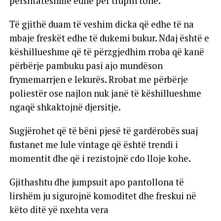
përshtatëshme edhe për trupin tonë.
Të gjithë duam të veshim dicka që edhe të na
mbaje freskët edhe të dukemi bukur. Ndaj është e
këshillueshme që të përzgjedhim rroba që kanë
përbërje pambuku pasi ajo mundëson
frymemarrjen e lekurës. Rrobat me përbërje
poliestër ose najlon nuk janë të këshillueshme
ngaqë shkaktojnë djersitje.
Sugjërohet që të bëni pjesë të gardërobës suaj
fustanet me lule vintage që është trendi i
momentit dhe që i rezistojnë cdo lloje kohe.
Gjithashtu dhe jumpsuit apo pantollona të
lirshëm ju sigurojnë komoditet dhe freskui në
këto ditë yë nxehta vera