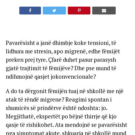
Pavarësisht a janë dhimbje koke tensioni, të
lidhura me stresin, apo migrenë, edhe fëmijët
preken prej tyre. Çfarë duhet pasur parasysh
gjatë trajtimit të fëmijëve? Dhe pse mund të
ndihmojnë qasjet jokonvencionale?
A do ta dërgonit fëmijën tuaj në shkollë me një
atak të rëndë migrene? Reagimi spontan i
shumicës së prindërve është ndoshta: jo.
Megjithatë, ekspertët po bëjnë thirrje që kjo
qasje të rishikohet. Ata mendojnë se pavarësisht
nga simptomat akute, shkuarja në shkollë mund