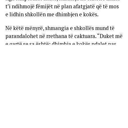
t’i ndihmojë fëmijët në plan afatgjatë që të mos
e lidhin shkollën me dhimbjen e kokës.
Në këtë mënyrë, shmangia e shkollës mund të
parandalohet në rrethana të caktuara. “Duket më
e qartë se sa është: dhimbja e kokës ndalet pas
një kohe,” shpjegon Peter Kropp, drejtor i
Institutit për Psikologjinë Mjekësore në Rostock.
Migrena te fëmijët në rritje
Shifrat tregojnë se nevojiten strategji të reja për
të luftuar dhimbjen e kokës tek fëmijët. Një
krahasim midis viteve 1970 dhe fillimit të viteve
2000 tregon se gjasat që një fëmijë të vuajë nga
migrena pa atmosferë (aur)a janë gjashtëfishuar.
Dhe gjasat që një fëmijë të diagnostikohet me