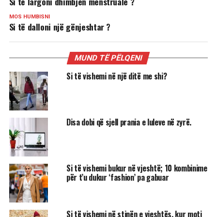
Si të largoni dhimbjen menstruale ?
MOS HUMBISNI
Si të dalloni një gënjeshtar ?
MUND TË PËLQENI
Si të vishemi në një ditë me shi?
Disa dobi që sjell prania e luleve në zyrë.
Si të vishemi bukur në vjeshtë; 10 kombinime
për t’u dukur ‘fashion’ pa gabuar
Si të vishemi në stinën e vjeshtës, kur moti