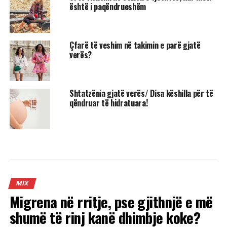
është i paqëndrueshëm
Çfarë të veshim në takimin e parë gjatë
verës?
Shtatzënia gjatë verës/ Disa këshilla për të
qëndruar të hidratuara!
MIX
Migrena në rritje, pse gjithnjë e më
shumë të rinj kanë dhimbje koke?