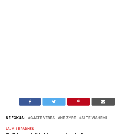
NË FOKUS:
GJATË VERËS
NË ZYRË
SI TË VISHEMI
LAJMI I RRADHËS