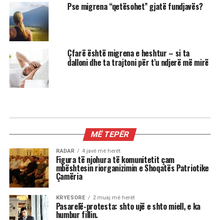
Pse migrena “qetësohet” gjatë fundjavës?
Çfarë është migrena e heshtur – si ta
dalloni dhe ta trajtoni për t’u ndjerë më mirë
MIX
3 shenjat më xheloze të horoskopit