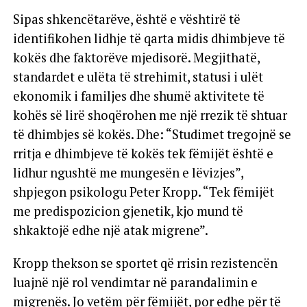
Sipas shkencëtarëve, është e vështirë të
identifikohen lidhje të qarta midis dhimbjeve të
kokës dhe faktorëve mjedisorë. Megjithatë,
standardet e ulëta të strehimit, statusi i ulët
ekonomik i familjes dhe shumë aktivitete të
kohës së lirë shoqërohen me një rrezik të shtuar
të dhimbjes së kokës. Dhe: “Studimet tregojnë se
rritja e dhimbjeve të kokës tek fëmijët është e
lidhur ngushtë me mungesën e lëvizjes”,
shpjegon psikologu Peter Kropp. “Tek fëmijët
me predispozicion gjenetik, kjo mund të
shkaktojë edhe një atak migrene”.
Kropp thekson se sportet që rrisin rezistencën
luajnë një rol vendimtar në parandalimin e
migrenës. Jo vetëm për fëmijët, por edhe për të