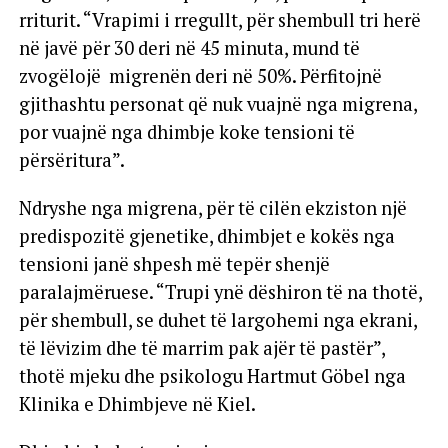
rriturit. “Vrapimi i rregullt, për shembull tri herë
në javë për 30 deri në 45 minuta, mund të
zvogëlojë migrenën deri në 50%. Përfitojnë
gjithashtu personat që nuk vuajnë nga migrena,
por vuajnë nga dhimbje koke tensioni të
përsëritura”.
Ndryshe nga migrena, për të cilën ekziston një
predispozitë gjenetike, dhimbjet e kokës nga
tensioni janë shpesh më tepër shenjë
paralajmëruese. “Trupi ynë dëshiron të na thotë,
për shembull, se duhet të largohemi nga ekrani,
të lëvizim dhe të marrim pak ajër të pastër”,
thotë mjeku dhe psikologu Hartmut Göbel nga
Klinika e Dhimbjeve në Kiel.