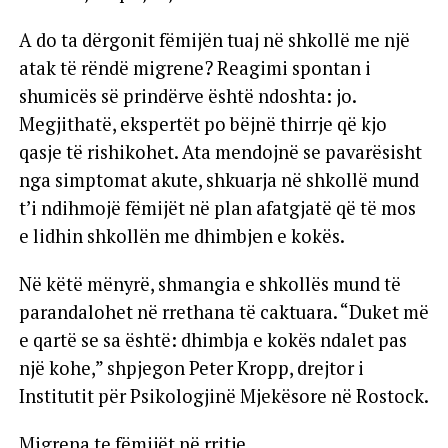
A do ta dërgonit fëmijën tuaj në shkollë me një
atak të rëndë migrene? Reagimi spontan i
shumicës së prindërve është ndoshta: jo.
Megjithatë, ekspertët po bëjnë thirrje që kjo
qasje të rishikohet. Ata mendojnë se pavarësisht
nga simptomat akute, shkuarja në shkollë mund
t’i ndihmojë fëmijët në plan afatgjatë që të mos
e lidhin shkollën me dhimbjen e kokës.
Në këtë mënyrë, shmangia e shkollës mund të
parandalohet në rrethana të caktuara. “Duket më
e qartë se sa është: dhimbja e kokës ndalet pas
një kohe,” shpjegon Peter Kropp, drejtor i
Institutit për Psikologjinë Mjekësore në Rostock.
Migrena te fëmijët në rritje