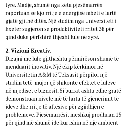
tyre. Madje, shumë nga këta pjesëmarrës
raportuan se kjo rritje e energjisë mbeti e lartë
gjatë gjithë ditës. Një studim nga Universiteti i
Exeter sugjeron se produktiviteti rritet 38 për
qind duke përfshirë thjesht lule në zyrë.
2. Vizioni Kreativ.
Dizajni me lule gjithashtu përmirëson shumë të
menduarit inovativ. Një ekip kërkimor në
Universitetin A&M të Teksasit përpiloi një
studim tetë-mujor që shikonte efektet e luleve
në mjediset e biznesit. Si burrat ashtu edhe gratë
demonstruan nivele më të larta të gjenerimit të
ideve dhe rritje të aftësive për zgjidhjen e
problemeve. Pjesëmarrësit meshkuj prodhuan 15
për qind më shumë ide kur ishin në një ambient