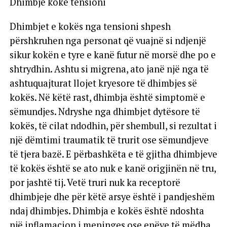
Dhimbje koke tensioni
Dhimbjet e kokës nga tensioni shpesh
përshkruhen nga personat që vuajnë si ndjenjë
sikur kokën e tyre e kanë futur në morsë dhe po e
shtrydhin. Ashtu si migrena, ato janë një nga të
ashtuquajturat llojet kryesore të dhimbjes së
kokës. Në këtë rast, dhimbja është simptomë e
sëmundjes. Ndryshe nga dhimbjet dytësore të
kokës, të cilat ndodhin, për shembull, si rezultat i
një dëmtimi traumatik të trurit ose sëmundjeve
të tjera bazë. E përbashkëta e të gjitha dhimbjeve
të kokës është se ato nuk e kanë origjinën në tru,
por jashtë tij. Vetë truri nuk ka receptorë
dhimbjeje dhe për këtë arsye është i pandjeshëm
ndaj dhimbjes. Dhimbja e kokës është ndoshta
një inflamacion i meninges ose enëve të mëdha