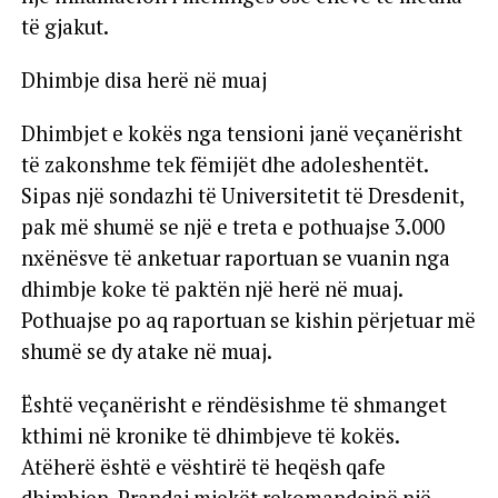
të gjakut.
Dhimbje disa herë në muaj
Dhimbjet e kokës nga tensioni janë veçanërisht
të zakonshme tek fëmijët dhe adoleshentët.
Sipas një sondazhi të Universitetit të Dresdenit,
pak më shumë se një e treta e pothuajse 3.000
nxënësve të anketuar raportuan se vuanin nga
dhimbje koke të paktën një herë në muaj.
Pothuajse po aq raportuan se kishin përjetuar më
shumë se dy atake në muaj.
Është veçanërisht e rëndësishme të shmanget
kthimi në kronike të dhimbjeve të kokës.
Atëherë është e vështirë të heqësh qafe