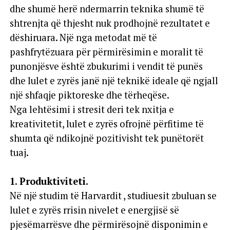
dhe shumë herë ndermarrin teknika shumë të
shtrenjta që thjesht nuk prodhojnë rezultatet e
dëshiruara. Një nga metodat më të
pashfrytëzuara për përmirësimin e moralit të
punonjësve është zbukurimi i vendit të punës
dhe lulet e zyrës janë një teknikë ideale që ngjall
një shfaqje piktoreske dhe tërheqëse.
Nga lehtësimi i stresit deri tek nxitja e
kreativitetit, lulet e zyrës ofrojnë përfitime të
shumta që ndikojnë pozitivisht tek punëtorët
tuaj.
1. Produktiviteti.
Në një studim të Harvardit , studiuesit zbuluan se
lulet e zyrës rrisin nivelet e energjisë së
pjesëmarrësve dhe përmirësojnë disponimin e