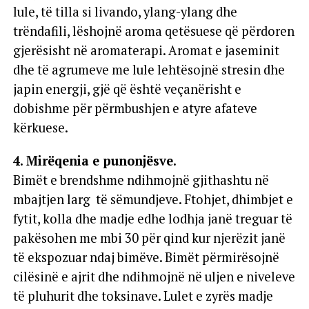
lule, të tilla si livando, ylang-ylang dhe
trëndafili, lëshojnë aroma qetësuese që përdoren
gjerësisht në aromaterapi. Aromat e jaseminit
dhe të agrumeve me lule lehtësojnë stresin dhe
japin energji, gjë që është veçanërisht e
dobishme për përmbushjen e atyre afateve
kërkuese.
4. Mirëqenia e punonjësve.
Bimët e brendshme ndihmojnë gjithashtu në
mbajtjen larg të sëmundjeve. Ftohjet, dhimbjet e
fytit, kolla dhe madje edhe lodhja janë treguar të
pakësohen me mbi 30 për qind kur njerëzit janë
të ekspozuar ndaj bimëve. Bimët përmirësojnë
cilësinë e ajrit dhe ndihmojnë në uljen e niveleve
të pluhurit dhe toksinave. Lulet e zyrës madje