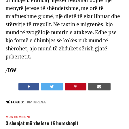
dhimbjen. Prandaj mjekët rekomandojnë një
mënyrë jetese të shëndetshme, me orë të
mjaftueshme gjumë, një dietë të ekuilibruar dhe
stërvitje të rregullt. Në rastin e migrenës, kjo
mund të zvogëlojë numrin e atakeve. Edhe pse
kjo formë e dhimbjes së kokës nuk mund të
shërohet, ajo mund të zhduket sërish gjatë
pubertetit.
/
DW
NË FOKUS:
MIGRENA
MOS HUMBISNI
3 shenjat më xheloze të horoskopit