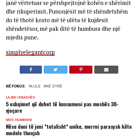
janë vërtetuar se përshpejtojnë kohën e shërimit
dhe rikuperimit. Punonjësit më të shëndetshëm
do të thotë kosto më të ulëta të kujdesit
shëndetësor, më pak ditë të humbura dhe një
mjedis pune.
simplyelegantcorp
NË FOKUS:
LULE
NË ZYRË
LAJMI I RRADHËS
5 ushqimet që duhet të konsumoni pas moshës 30-
vjeçare
MOS HUMBISNI
Nëse doni të jeni *totalisht* unike, merrni parasysh këto
modele thonjsh