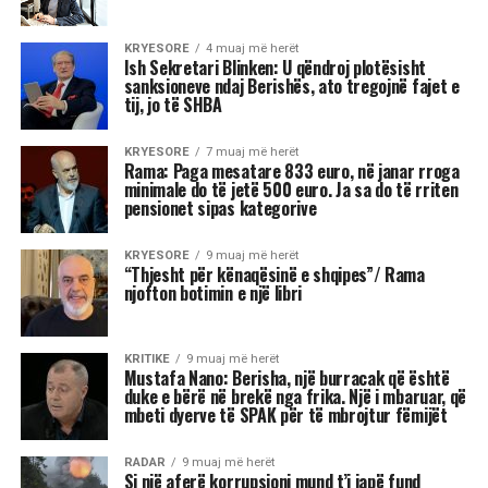
Astrologjia tregon se disa shenja të zodiakut
janë më të prirura të përjetojnë xhelozi, për
shkak të pasigurisë, krenarisë ose nevojës së
fortë për njohje.
Kjo dinamikë shpesh sjell tensione dhe konflikte,
si në jetën personale, ashtu edhe në atë
profesionale.
Më poshtë janë tre shenjat e zodiakut që
konsiderohen më xheloze:
Akrepi
I njohur për intensitetin e tij emocional, akrepi
shpesh konkurron në heshtje. Kur ndjen se është
tejkaluar, mund të mbajë mëri dhe të tërhiqet