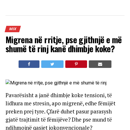
MIX
Migrena në rritje, pse gjithnjë e më
shumë të rinj kanë dhimbje koke?
Pavarësisht a janë dhimbje koke tensioni, të
lidhura me stresin, apo migrenë, edhe fëmijët
preken prej tyre. Çfarë duhet pasur parasysh
gjatë trajtimit të fëmijëve? Dhe pse mund të
ndihmojnë qasjet jokonvencionale?