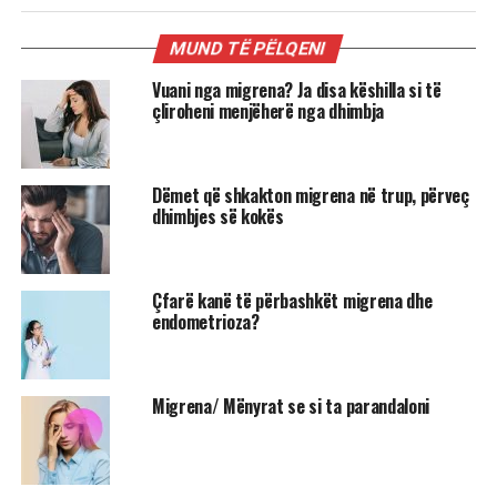
MUND TË PËLQENI
Vuani nga migrena? Ja disa këshilla si të
çliroheni menjëherë nga dhimbja
Dëmet që shkakton migrena në trup, përveç
dhimbjes së kokës
Çfarë kanë të përbashkët migrena dhe
endometrioza?
Migrena/ Mënyrat se si ta parandaloni