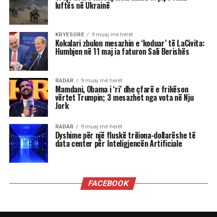
nga të tjerët.
Luani
Luanët kanë nevojë të madhe për vëmendje dhe
admirim. Kur këto nevoja nuk plotësohen,
ndjenja e xhelozisë mund të bëhet e fortë. Ata
shpesh nënvlerësojnë ata që i sfidojnë në
pozicionin e tyre, sidomos në rolin udhëheqës.
Astrologjia i këshillon Luanët të ushtrojnë më
shumë përulësi për të shmangur zilitë e
panevojshme.
Virgjëresha
Virgjëreshat përjetojnë xhelozinë përmes
nevojës së tyre për përsosmëri. Krahasimet e
vazhdueshme me të tjerët shpesh i bëjnë të
ndihen konkurrues ose të zhgënjyer. Ato