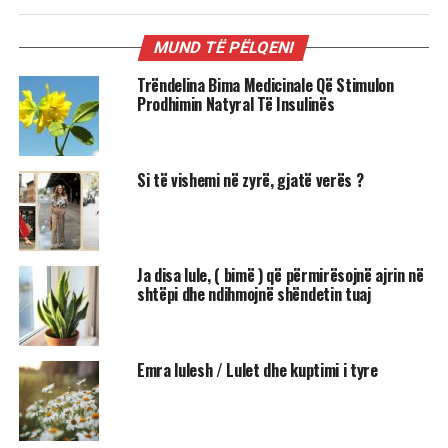
MUND TË PËLQENI
Trëndelina Bima Medicinale Që Stimulon
Prodhimin Natyral Të Insulinës
Si të vishemi në zyrë, gjatë verës ?
Ja disa lule, ( bimë ) që përmirësojnë ajrin në
shtëpi dhe ndihmojnë shëndetin tuaj
Emra lulesh / Lulet dhe kuptimi i tyre