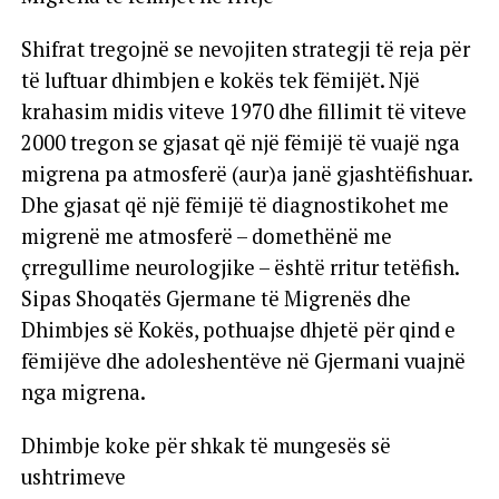
Shifrat tregojnë se nevojiten strategji të reja për
të luftuar dhimbjen e kokës tek fëmijët. Një
krahasim midis viteve 1970 dhe fillimit të viteve
2000 tregon se gjasat që një fëmijë të vuajë nga
migrena pa atmosferë (aur)a janë gjashtëfishuar.
Dhe gjasat që një fëmijë të diagnostikohet me
migrenë me atmosferë – domethënë me
çrregullime neurologjike – është rritur tetëfish.
Sipas Shoqatës Gjermane të Migrenës dhe
Dhimbjes së Kokës, pothuajse dhjetë për qind e
fëmijëve dhe adoleshentëve në Gjermani vuajnë
nga migrena.
Dhimbje koke për shkak të mungesës së
ushtrimeve