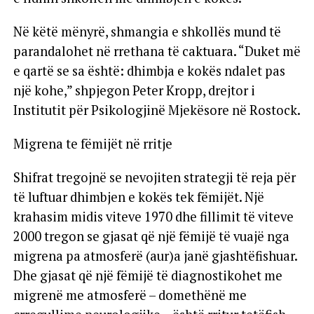
Në këtë mënyrë, shmangia e shkollës mund të
parandalohet në rrethana të caktuara. “Duket më
e qartë se sa është: dhimbja e kokës ndalet pas
një kohe,” shpjegon Peter Kropp, drejtor i
Institutit për Psikologjinë Mjekësore në Rostock.
Migrena te fëmijët në rritje
Shifrat tregojnë se nevojiten strategji të reja për
të luftuar dhimbjen e kokës tek fëmijët. Një
krahasim midis viteve 1970 dhe fillimit të viteve
2000 tregon se gjasat që një fëmijë të vuajë nga
migrena pa atmosferë (aur)a janë gjashtëfishuar.
Dhe gjasat që një fëmijë të diagnostikohet me
migrenë me atmosferë – domethënë me