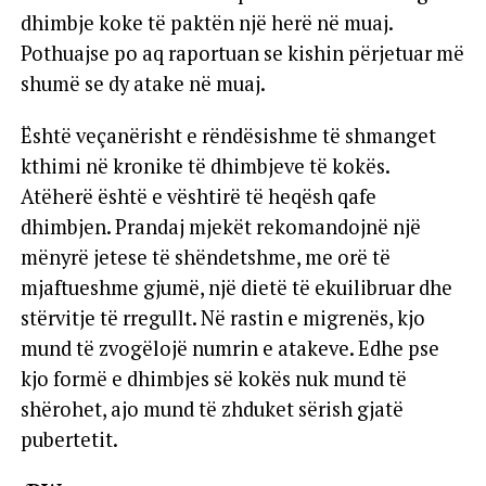
dhimbje koke të paktën një herë në muaj.
Pothuajse po aq raportuan se kishin përjetuar më
shumë se dy atake në muaj.
Është veçanërisht e rëndësishme të shmanget
kthimi në kronike të dhimbjeve të kokës.
Atëherë është e vështirë të heqësh qafe
dhimbjen. Prandaj mjekët rekomandojnë një
mënyrë jetese të shëndetshme, me orë të
mjaftueshme gjumë, një dietë të ekuilibruar dhe
stërvitje të rregullt. Në rastin e migrenës, kjo
mund të zvogëlojë numrin e atakeve. Edhe pse
kjo formë e dhimbjes së kokës nuk mund të
shërohet, ajo mund të zhduket sërish gjatë
pubertetit.