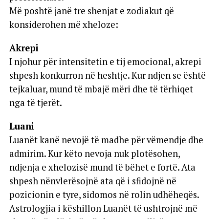
Më poshtë janë tre shenjat e zodiakut që
konsiderohen më xheloze:
Akrepi
I njohur për intensitetin e tij emocional, akrepi
shpesh konkurron në heshtje. Kur ndjen se është
tejkaluar, mund të mbajë mëri dhe të tërhiqet
nga të tjerët.
Luani
Luanët kanë nevojë të madhe për vëmendje dhe
admirim. Kur këto nevoja nuk plotësohen,
ndjenja e xhelozisë mund të bëhet e fortë. Ata
shpesh nënvlerësojnë ata që i sfidojnë në
pozicionin e tyre, sidomos në rolin udhëheqës.
Astrologjia i këshillon Luanët të ushtrojnë më