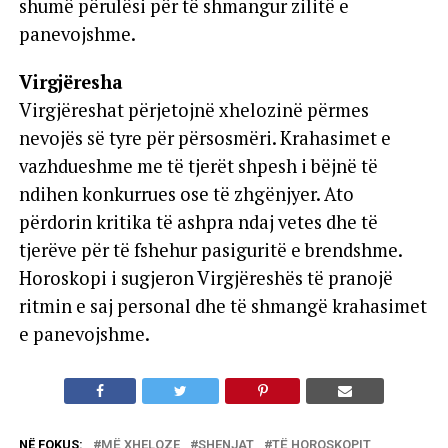
shumë përulësi për të shmangur zilitë e
panevojshme.
Virgjëresha
Virgjëreshat përjetojnë xhelozinë përmes
nevojës së tyre për përsosmëri. Krahasimet e
vazhdueshme me të tjerët shpesh i bëjnë të
ndihen konkurrues ose të zhgënjyer. Ato
përdorin kritika të ashpra ndaj vetes dhe të
tjerëve për të fshehur pasiguritë e brendshme.
Horoskopi i sugjeron Virgjëreshës të pranojë
ritmin e saj personal dhe të shmangë krahasimet
e panevojshme.
NË FOKUS:
MË XHELOZE
SHENJAT
TË HOROSKOPIT