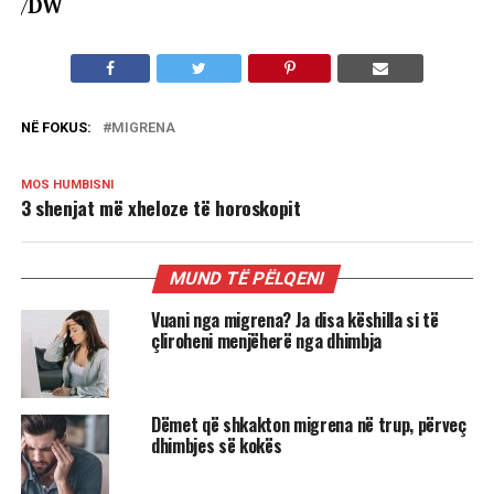
/
DW
NË FOKUS:
MIGRENA
MOS HUMBISNI
3 shenjat më xheloze të horoskopit
MUND TË PËLQENI
Vuani nga migrena? Ja disa këshilla si të
çliroheni menjëherë nga dhimbja
Dëmet që shkakton migrena në trup, përveç
dhimbjes së kokës