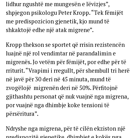
lidhur ngushtë me mungesën e lëvizjes”,
shpjegon psikologu Peter Kropp. “Tek fëmijët
me predispozicion gjenetik, kjo mund të
shkaktojë edhe një atak migrene”.
Kropp thekson se sportet që rrisin rezistencën
luajnë një rol vendimtar në parandalimin e
migrenës. Jo vetëm për fëmijët, por edhe për të
rriturit. “Vrapimi i rregullt, për shembull tri herë
në javë për 30 deri në 45 minuta, mund të
zvogëlojë migrenën deri në 50%. Përfitojnë
gjithashtu personat që nuk vuajnë nga migrena,
por vuajnë nga dhimbje koke tensioni të
përsëritura”.
Ndryshe nga migrena, për të cilën ekziston një
predispozitë gjenetike, dhimbjet e kokës nga