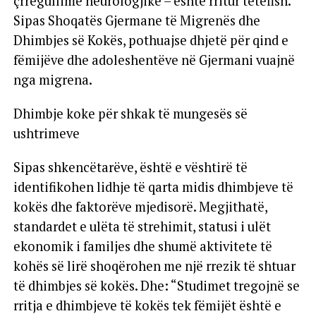
çrregullime neurologjike – është rritur tetëfish.
Sipas Shoqatës Gjermane të Migrenës dhe
Dhimbjes së Kokës, pothuajse dhjetë për qind e
fëmijëve dhe adoleshentëve në Gjermani vuajnë
nga migrena.
Dhimbje koke për shkak të mungesës së
ushtrimeve
Sipas shkencëtarëve, është e vështirë të
identifikohen lidhje të qarta midis dhimbjeve të
kokës dhe faktorëve mjedisorë. Megjithatë,
standardet e ulëta të strehimit, statusi i ulët
ekonomik i familjes dhe shumë aktivitete të
kohës së lirë shoqërohen me një rrezik të shtuar
të dhimbjes së kokës. Dhe: “Studimet tregojnë se
rritja e dhimbjeve të kokës tek fëmijët është e