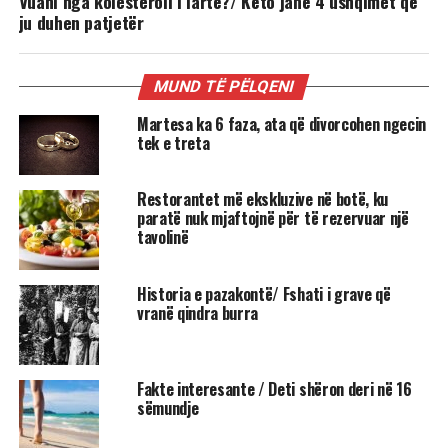
Vuani nga kolesteroli i lartë?/ Këto janë 4 ushqimet që
ju duhen patjetër
MUND TË PËLQENI
Martesa ka 6 faza, ata që divorcohen ngecin
tek e treta
Restorantet më ekskluzive në botë, ku
paratë nuk mjaftojnë për të rezervuar një
tavolinë
Historia e pazakontë/ Fshati i grave që
vranë qindra burra
Fakte interesante / Deti shëron deri në 16
sëmundje