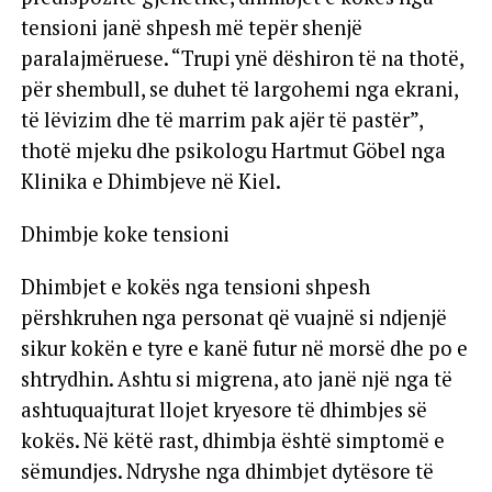
tensioni janë shpesh më tepër shenjë
paralajmëruese. “Trupi ynë dëshiron të na thotë,
për shembull, se duhet të largohemi nga ekrani,
të lëvizim dhe të marrim pak ajër të pastër”,
thotë mjeku dhe psikologu Hartmut Göbel nga
Klinika e Dhimbjeve në Kiel.
Dhimbje koke tensioni
Dhimbjet e kokës nga tensioni shpesh
përshkruhen nga personat që vuajnë si ndjenjë
sikur kokën e tyre e kanë futur në morsë dhe po e
shtrydhin. Ashtu si migrena, ato janë një nga të
ashtuquajturat llojet kryesore të dhimbjes së
kokës. Në këtë rast, dhimbja është simptomë e
sëmundjes. Ndryshe nga dhimbjet dytësore të