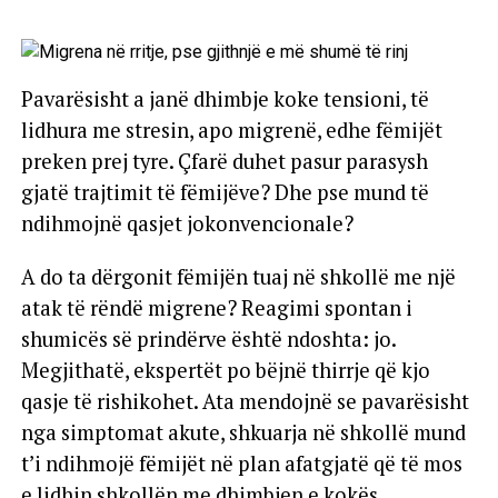
Pavarësisht a janë dhimbje koke tensioni, të
lidhura me stresin, apo migrenë, edhe fëmijët
preken prej tyre. Çfarë duhet pasur parasysh
gjatë trajtimit të fëmijëve? Dhe pse mund të
ndihmojnë qasjet jokonvencionale?
A do ta dërgonit fëmijën tuaj në shkollë me një
atak të rëndë migrene? Reagimi spontan i
shumicës së prindërve është ndoshta: jo.
Megjithatë, ekspertët po bëjnë thirrje që kjo
qasje të rishikohet. Ata mendojnë se pavarësisht
nga simptomat akute, shkuarja në shkollë mund
t’i ndihmojë fëmijët në plan afatgjatë që të mos
e lidhin shkollën me dhimbjen e kokës.