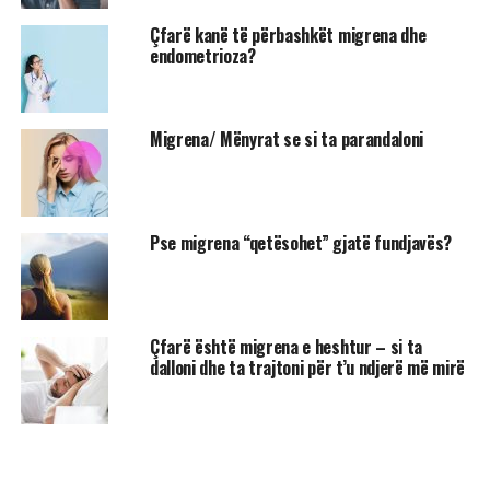
Çfarë kanë të përbashkët migrena dhe
endometrioza?
Migrena/ Mënyrat se si ta parandaloni
Pse migrena “qetësohet” gjatë fundjavës?
Çfarë është migrena e heshtur – si ta
dalloni dhe ta trajtoni për t’u ndjerë më mirë