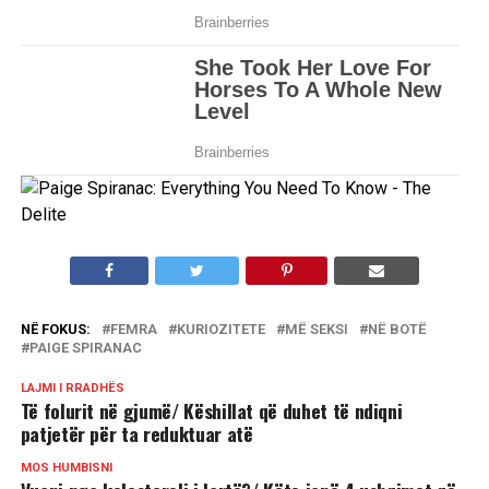
NË FOKUS:
FEMRA
KURIOZITETE
MË SEKSI
NË BOTË
PAIGE SPIRANAC
LAJMI I RRADHËS
Të folurit në gjumë/ Këshillat që duhet të ndiqni
patjetër për ta reduktuar atë
MOS HUMBISNI