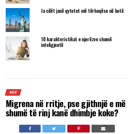
Ja cilët janë qytetet më tërheqëse në botë
10 karakteristikat e njerëzve shumë
inteligjentë
MIX
Migrena në rritje, pse gjithnjë e më
shumë të rinj kanë dhimbje koke?