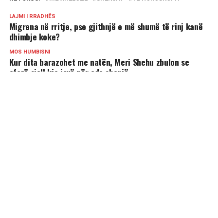
LAJMI I RRADHËS
Migrena në rritje, pse gjithnjë e më shumë të rinj kanë
dhimbje koke?
MOS HUMBISNI
Kur dita barazohet me natën, Meri Shehu zbulon se
çfarë sjell kjo javë për çdo shenjë
MUND TË PËLQENI
4 shenjat më joshëse të horoskopit!
Shenjat që tregojnë se vuani nga ankthi –
Kujdesi që ju duhet
3 shenjat më kreative të horoskopit