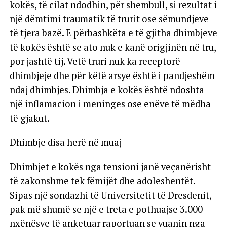
kokës, të cilat ndodhin, për shembull, si rezultat i
një dëmtimi traumatik të trurit ose sëmundjeve
të tjera bazë. E përbashkëta e të gjitha dhimbjeve
të kokës është se ato nuk e kanë origjinën në tru,
por jashtë tij. Vetë truri nuk ka receptorë
dhimbjeje dhe për këtë arsye është i pandjeshëm
ndaj dhimbjes. Dhimbja e kokës është ndoshta
një inflamacion i meninges ose enëve të mëdha
të gjakut.
Dhimbje disa herë në muaj
Dhimbjet e kokës nga tensioni janë veçanërisht
të zakonshme tek fëmijët dhe adoleshentët.
Sipas një sondazhi të Universitetit të Dresdenit,
pak më shumë se një e treta e pothuajse 3.000
nxënësve të anketuar raportuan se vuanin nga