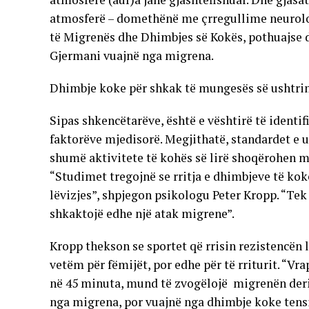
atmosferë – domethënë me çrregullime neurologj
të Migrenës dhe Dhimbjes së Kokës, pothuajse d
Gjermani vuajnë nga migrena.
Dhimbje koke për shkak të mungesës së ushtr
Sipas shkencëtarëve, është e vështirë të identi
faktorëve mjedisorë. Megjithatë, standardet e ul
shumë aktivitete të kohës së lirë shoqërohen me
“Studimet tregojnë se rritja e dhimbjeve të ko
lëvizjes”, shpjegon psikologu Peter Kropp. “Tek
shkaktojë edhe një atak migrene”.
Kropp thekson se sportet që rrisin rezistencën 
vetëm për fëmijët, por edhe për të rriturit. “Vra
në 45 minuta, mund të zvogëlojë migrenën deri 
nga migrena, por vuajnë nga dhimbje koke tensi