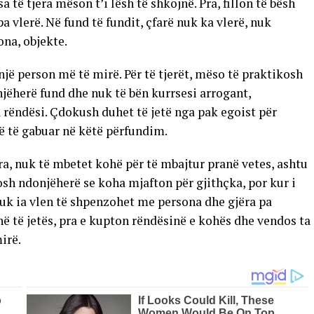
të tjera mëson t’i lësh të shkojnë. Pra, fillon të bësh
 vlerë. Në fund të fundit, çfarë nuk ka vlerë, nuk
ona, objekte.
një person më të mirë. Për të tjerët, mëso të praktikosh
snjëherë fund dhe nuk të bën kurrsesi arrogant,
 rëndësi. Çdokush duhet të jetë nga pak egoist për
jë të gabuar në këtë përfundim.
a, nuk të mbetet kohë për të mbajtur pranë vetes, ashtu
osh ndonjëherë se koha mjafton për gjithçka, por kur i
nuk ia vlen të shpenzohet me persona dhe gjëra pa
hë të jetës, pra e kupton rëndësinë e kohës dhe vendos ta
irë.