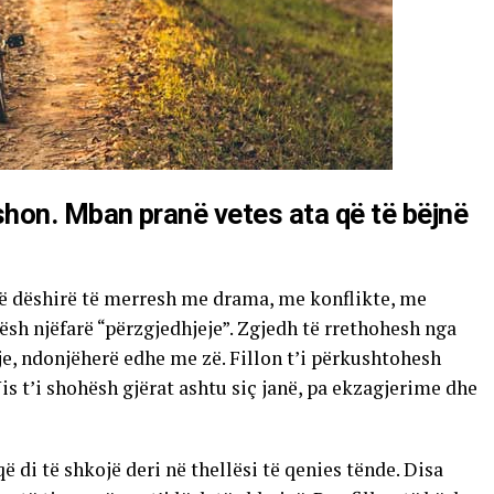
shon. Mban pranë vetes ata që të bëjnë
më dëshirë të merresh me drama, me konflikte, me
ësh njëfarë “përzgjedhjeje”. Zgjedh të rrethohesh nga
e, ndonjëherë edhe me zë. Fillon t’i përkushtohesh
s t’i shohësh gjërat ashtu siç janë, pa ekzagjerime dhe
ë di të shkojë deri në thellësi të qenies tënde. Disa