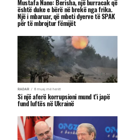
Mustafa Nano: Berisha, një burracak që
është duke e bërë në brekë nga frika.
Një i mbaruar, që mbeti dyerve të SPAK
për të mbrojtur fëmijët
RADAR
8 muaj më herët
Si një aferë korrupsioni mund t’i japë
fund luftës në Ukrainë