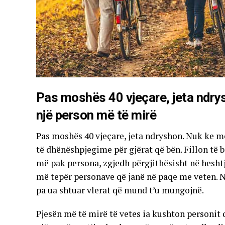
Pas moshës 40 vjeçare, jeta ndry
një person më të mirë
Pas moshës 40 vjeçare, jeta ndryshon. Nuk ke 
të dhënëshpjegime për gjërat që bën. Fillon të b
më pak persona, zgjedh përgjithësisht në heshtj
më tepër personave që janë në paqe me veten. Ni
pa ua shtuar vlerat që mund t’u mungojnë.
Pjesën më të mirë të vetes ia kushton personit q