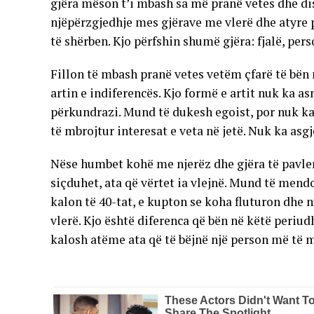
gjëra mëson t’i mbash sa më pranë vetes dhe disa 
njëpërzgjedhje mes gjërave me vlerë dhe atyre pa
të shërben. Kjo përfshin shumë gjëra: fjalë, pers
Fillon të mbash pranë vetes vetëm çfarë të bën 
artin e indiferencës. Kjo formë e artit nuk ka a
përkundrazi. Mund të dukesh egoist, por nuk ka
të mbrojtur interesat e veta në jetë. Nuk ka asg
Nëse humbet kohë me njerëz dhe gjëra të pavler
siçduhet, ata që vërtet ia vlejnë. Mund të mend
kalon të 40-tat, e kupton se koha fluturon dhe 
vlerë. Kjo është diferenca që bën në këtë periud
kalosh atëme ata që të bëjnë një person më të m