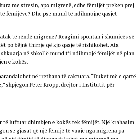
dhura me stresin, apo migrenë, edhe fëmijët preken prej
it të fëmijëve? Dhe pse mund të ndihmojnë qasjet
ë atak të rëndë migrene? Reagimi spontan i shumicës së
t po bëjnë thirrje që kjo qasje të rishikohet. Ata
shkuarja në shkollë mund t’i ndihmojë fëmijët në plan
jen e kokës.
arandalohet në rrethana të caktuara. “Duket më e qartë
,” shpjegon Peter Kropp, drejtor i Institutit për
për të luftuar dhimbjen e kokës tek fëmijët. Një krahasim
egon se gjasat që një fëmijë të vuajë nga migrena pa
at që një fëmijë të diagnostikohet me migrenë me