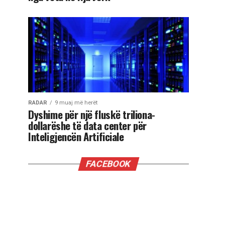
RADAR
9 muaj më herët
Dyshime për një fluskë triliona-
dollarëshe të data center për
Inteligjencën Artificiale
FACEBOOK