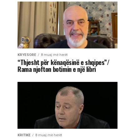
KRYESORE
8 muaj më herët
“Thjesht për kënaqësinë e shqipes”/
Rama njofton botimin e një libri
KRITIKE
8 muaj më herët