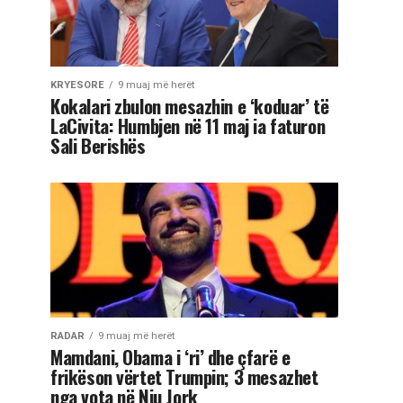
KRYESORE
9 muaj më herët
Kokalari zbulon mesazhin e ‘koduar’ të
LaCivita: Humbjen në 11 maj ia faturon
Sali Berishës
RADAR
9 muaj më herët
Mamdani, Obama i ‘ri’ dhe çfarë e
frikëson vërtet Trumpin; 3 mesazhet
nga vota në Nju Jork