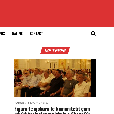
MIX
GATIME
KONTAKT
MË TEPËR
RADAR
3 javë më herët
Figura të njohura të komunitetit çam