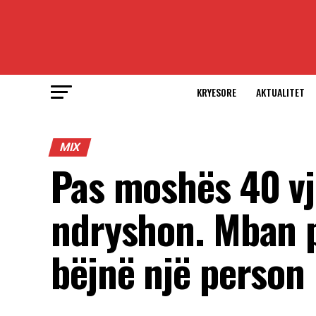
KRYESORE
AKTUALITET
MIX
Pas moshës 40 vj
ndryshon. Mban p
bëjnë një person