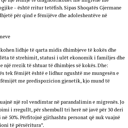
ike – është rritur tetëfish. Sipas Shoqatës Gjermane
hjetë për qind e fëmijëve dhe adoleshentëve në
imeve
fikohen lidhje të qarta midis dhimbjeve të kokës dhe
ëta të strehimit, statusi i ulët ekonomik i familjes dhe
 një rrezik të shtuar të dhimbjes së kokës. Dhe:
kës tek fëmijët është e lidhur ngushtë me mungesën e
 fëmijët me predispozicion gjenetik, kjo mund të
luajnë një rol vendimtar në parandalimin e migrenës. Jo
pimi i rregullt, për shembull tri herë në javë për 30 deri
në 50%. Përfitojnë gjithashtu personat që nuk vuajnë
oni të përsëritura”.