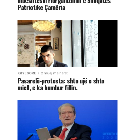
mbështesin riorganizimin e Shoqatës
Patriotike Çamëria
KRYESORE
2 muaj më herët
Pasarelë-protesta: shto ujë e shto
miell, e ka humbur fillin.