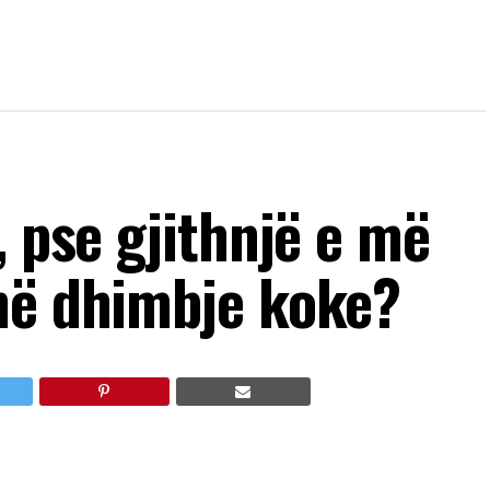
, pse gjithnjë e më
në dhimbje koke?