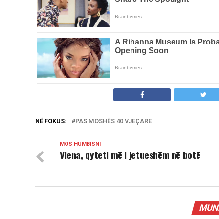
NË FOKUS:
PAS MOSHËS 40 VJEÇARE
MOS HUMBISNI
Viena, qyteti më i jetueshëm në botë
MUND