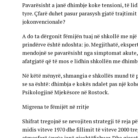
Pavarësisht a janë dhimbje koke tensioni, të li
tyre. Çfarë duhet pasur parasysh gjatë trajtim
jokonvencionale?
A do ta dërgonit fëmijën tuaj në shkollë me nj
prindërve është ndoshta: jo. Megjithatë, ekspertë
mendojnë se pavarësisht nga simptomat akute, 
afatgjatë që të mos e lidhin shkollën me dhimb
Në këtë mënyrë, shmangia e shkollës mund të p
se sa është: dhimbja e kokës ndalet pas një kohe
Psikologjinë Mjekësore në Rostock.
Migrena te fëmijët në rritje
Shifrat tregojnë se nevojiten strategji të reja 
midis viteve 1970 dhe fillimit të viteve 2000 tr
atmosferë (aur)a janë gjashtëfishuar. Dhe gjas