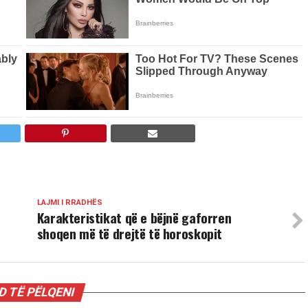
LAJMI I RRADHËS
Karakteristikat që e bëjnë gaforren
shoqen më të drejtë të horoskopit
 TË PËLQENI