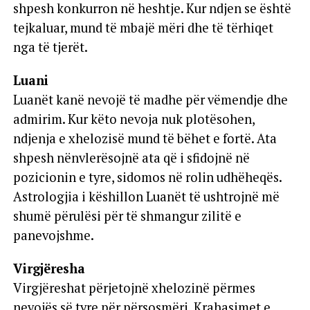
shpesh konkurron në heshtje. Kur ndjen se është
tejkaluar, mund të mbajë mëri dhe të tërhiqet
nga të tjerët.
Luani
Luanët kanë nevojë të madhe për vëmendje dhe
admirim. Kur këto nevoja nuk plotësohen,
ndjenja e xhelozisë mund të bëhet e fortë. Ata
shpesh nënvlerësojnë ata që i sfidojnë në
pozicionin e tyre, sidomos në rolin udhëheqës.
Astrologjia i këshillon Luanët të ushtrojnë më
shumë përulësi për të shmangur zilitë e
panevojshme.
Virgjëresha
Virgjëreshat përjetojnë xhelozinë përmes
nevojës së tyre për përsosmëri. Krahasimet e