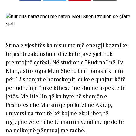
Stina e vjeshtës ka nisur me një energji kozmike
të jashtëzakonshme dhe këtë javë yjet nuk
premtojnë qetësi! Në studion e “Rudina” në Tv
Klan, astrologia Meri Shehu bëri parashikimin
për 12 shenjat e horoskopit, duke e quajtur këtë
periudhë një “pikë kthese” në shumë aspekte të
jetës. Me Diellin që ka hyrë në shenjën e
Peshores dhe Marsin që po futet në Akrep,
universi na fton të kërkojmë ekuilibër, të
rigjejmë veten dhe të marrim vendime që do të
na ndikojnë për muaj me radhë.