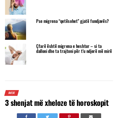
Pse migrena “qetësohet” gjatë fundjavës?
Çfarë është migrena e heshtur – si ta
dalloni dhe ta trajtoni për t’u ndjerë më mirë
MIX
3 shenjat më xheloze të horoskopit