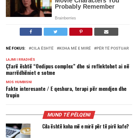
NË FOKUS:
CILA ËSHTË
KOHA MË E MIRË
PËR TË POSTUAR
LAJMI I RRADHËS
Çfarë është “Oedipus complex” dhe si reflektohet ai në
marrëdhëniet e sotme
MOS HUMBISNI
Fakte interesante / E qeshura, terapi për mendjen dhe
trupin
MUND TË PËLQENI
Cila është koha më e mirë për të pirë kafe?