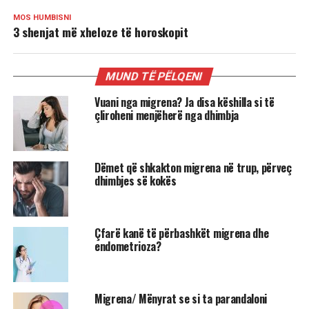
MOS HUMBISNI
3 shenjat më xheloze të horoskopit
MUND TË PËLQENI
Vuani nga migrena? Ja disa këshilla si të
çliroheni menjëherë nga dhimbja
Dëmet që shkakton migrena në trup, përveç
dhimbjes së kokës
Çfarë kanë të përbashkët migrena dhe
endometrioza?
Migrena/ Mënyrat se si ta parandaloni