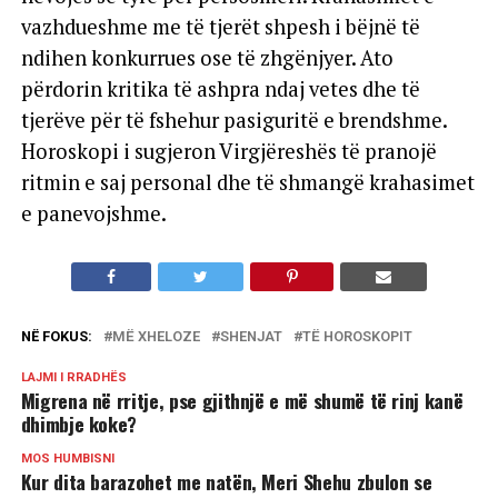
vazhdueshme me të tjerët shpesh i bëjnë të
ndihen konkurrues ose të zhgënjyer. Ato
përdorin kritika të ashpra ndaj vetes dhe të
tjerëve për të fshehur pasiguritë e brendshme.
Horoskopi i sugjeron Virgjëreshës të pranojë
ritmin e saj personal dhe të shmangë krahasimet
e panevojshme.
NË FOKUS:
MË XHELOZE
SHENJAT
TË HOROSKOPIT
LAJMI I RRADHËS
Migrena në rritje, pse gjithnjë e më shumë të rinj kanë
dhimbje koke?
MOS HUMBISNI
Kur dita barazohet me natën, Meri Shehu zbulon se