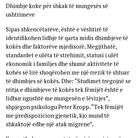
Dhimbje koke për shkak të mungesës së
ushtrimeve
Sipas shkencëtarëve, është e vështirë të
identifikohen lidhje të qarta midis dhimbjeve të
kokës dhe faktorëve mjedisorë. Megjithatë,
standardet e ulëta të strehimit, statusi i ulët
ekonomik i familjes dhe shumë aktivitete të
kohës së lirë shoqërohen me një rrezik të shtuar
të dhimbjes së kokës. Dhe: “Studimet tregojnë se
rritja e dhimbjeve të kokës tek fëmijët është e
lidhur ngushtë me mungesën e lëvizjes”,
shpjegon psikologu Peter Kropp. “Tek fëmijët
me predispozicion gjenetik, kjo mund të
shkaktojë edhe një atak migrene”.