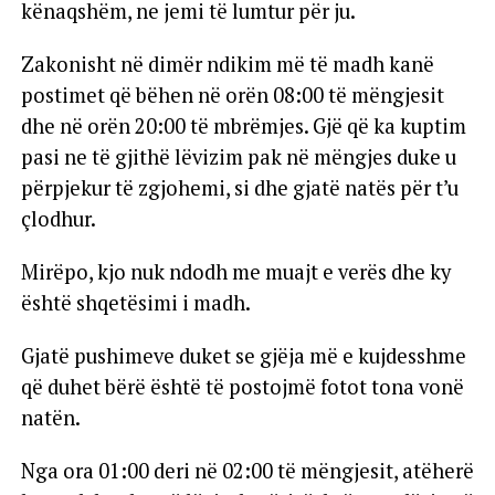
kënaqshëm, ne jemi të lumtur për ju.
Zakonisht në dimër ndikim më të madh kanë
postimet që bëhen në orën 08:00 të mëngjesit
dhe në orën 20:00 të mbrëmjes. Gjë që ka kuptim
pasi ne të gjithë lëvizim pak në mëngjes duke u
përpjekur të zgjohemi, si dhe gjatë natës për t’u
çlodhur.
Mirëpo, kjo nuk ndodh me muajt e verës dhe ky
është shqetësimi i madh.
Gjatë pushimeve duket se gjëja më e kujdesshme
që duhet bërë është të postojmë fotot tona vonë
natën.
Nga ora 01:00 deri në 02:00 të mëngjesit, atëherë