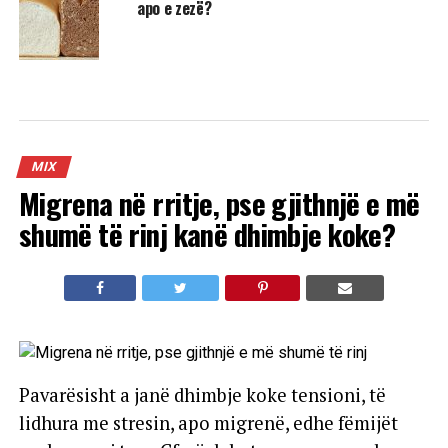
apo e zezë?
MIX
Migrena në rritje, pse gjithnjë e më
shumë të rinj kanë dhimbje koke?
Pavarësisht a janë dhimbje koke tensioni, të
lidhura me stresin, apo migrenë, edhe fëmijët