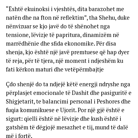
“Është ekuinoksi i vjeshtës, dita barazohet me
natën dhe na fton në reflektim”, tha Shehu, duke
nënvizuar se kjo javë do të shënohet nga
tensione, lëvizje të papritura, dinamizëm në
marrëdhënie dhe sfida ekonomike. Për disa
shenja, kjo është një javë premtuese që hap dyer
të reja, për të tjera, një moment i ndjeshëm ku
fati kërkon maturi dhe vetëpërmbajtje
Çdo shenjë do ta ndjejë këtë energji ndryshe nga
përplasjet emocionale të Dashit dhe pasiguritë e
Shigjetarit, te balancimi personal i Peshores dhe
fuqia komunikuese e Ujorit. Por një gjë është e
sigurt: qielli është në lëvizje dhe kush është i
gatshëm të dëgjojë mesazhet e tij, mund të dalë
më i fortë.