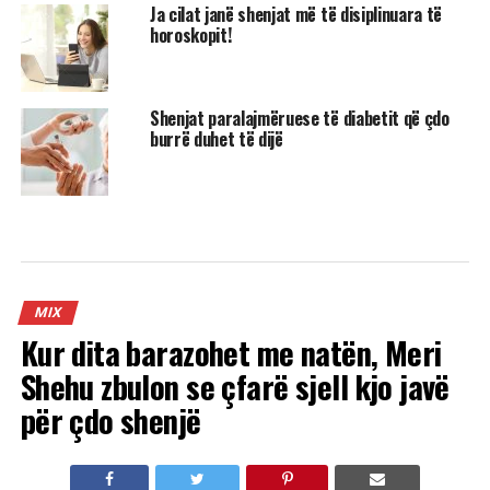
Ja cilat janë shenjat më të disiplinuara të
horoskopit!
Shenjat paralajmëruese të diabetit që çdo
burrë duhet të dijë
MIX
Kur dita barazohet me natën, Meri
Shehu zbulon se çfarë sjell kjo javë
për çdo shenjë