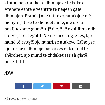
kthimi në kronike të dhimbjeve të kokës.
Atëherë është e vështirë të heqësh qafe
dhimbjen. Prandaj mjekët rekomandojnë një
mënyrë jetese të shëndetshme, me orë të
mjaftueshme gjumë, një dietë të ekuilibruar dhe
stërvitje të rregullt. Në rastin e migrenës, kjo
mund të zvogëlojë numrin e atakeve. Edhe pse
kjo formë e dhimbjes së kokës nuk mund të
shërohet, ajo mund të zhduket sërish gjatë
pubertetit.
/
DW
NË FOKUS:
MIGRENA