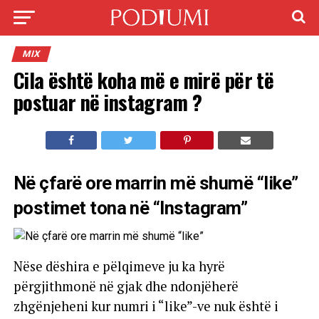
MIX
Cila është koha më e mirë për të
postuar në instagram ?
Në çfarë ore marrin më shumë “like”
postimet tona në “Instagram”
Nëse dëshira e pëlqimeve ju ka hyrë
përgjithmonë në gjak dhe ndonjëherë
zhgënjeheni kur numri i “like”-ve nuk është i