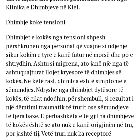
Klinika e Dhimbjeve në Kiel.
Dhimbje koke tensioni
Dhimbjet e kokës nga tensioni shpesh
përshkruhen nga personat që vuajnë si ndjenjë
sikur kokën e tyre e kanë futur në morsë dhe po e
shtrydhin. Ashtu si migrena, ato janë një nga të
ashtuquajturat llojet kryesore të dhimbjes së
kokës. Në këtë rast, dhimbja është simptomë e
sëmundjes. Ndryshe nga dhimbjet dytësore të
kokës, të cilat ndodhin, për shembull, si rezultat i
një dëmtimi traumatik të trurit ose sëmundjeve
të tjera bazë. E përbashkëta e të gjitha dhimbjeve
të kokës është se ato nuk e kanë origjinën në tru,
por jashtë tij. Vetë truri nuk ka receptorë