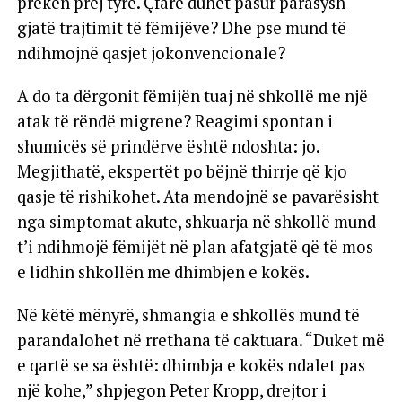
preken prej tyre. Çfarë duhet pasur parasysh
gjatë trajtimit të fëmijëve? Dhe pse mund të
ndihmojnë qasjet jokonvencionale?
A do ta dërgonit fëmijën tuaj në shkollë me një
atak të rëndë migrene? Reagimi spontan i
shumicës së prindërve është ndoshta: jo.
Megjithatë, ekspertët po bëjnë thirrje që kjo
qasje të rishikohet. Ata mendojnë se pavarësisht
nga simptomat akute, shkuarja në shkollë mund
t’i ndihmojë fëmijët në plan afatgjatë që të mos
e lidhin shkollën me dhimbjen e kokës.
Në këtë mënyrë, shmangia e shkollës mund të
parandalohet në rrethana të caktuara. “Duket më
e qartë se sa është: dhimbja e kokës ndalet pas
një kohe,” shpjegon Peter Kropp, drejtor i