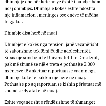
dhimbjeje dhe për këtë arsye është i pandjeshëm
ndaj dhimbjes. Dhimbja e kokës është ndoshta
një inflamacion i meninges ose enëve të mëdha
të gjakut.
Dhimbje disa herë në muaj
Dhimbjet e kokës nga tensioni janë veçanërisht
të zakonshme tek fëmijët dhe adoleshentët.
Sipas një sondazhi të Universitetit të Dresdenit,
pak më shumë se një e treta e pothuajse 3.000
nxënësve të anketuar raportuan se vuanin nga
dhimbje koke të paktën një herë në muaj.
Pothuajse po aq raportuan se kishin përjetuar më
shumë se dy atake në muaj.
Është veçanërisht e rëndësishme të shmanget