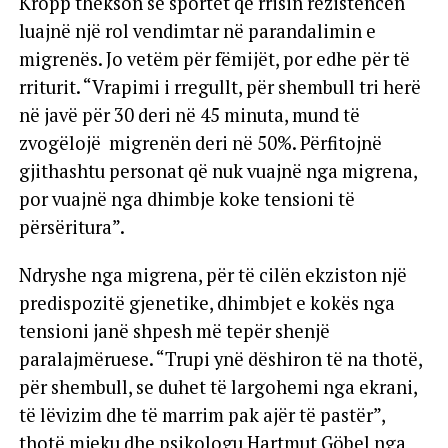
Kropp thekson se sportet që rrisin rezistencën
luajnë një rol vendimtar në parandalimin e
migrenës. Jo vetëm për fëmijët, por edhe për të
rriturit. “Vrapimi i rregullt, për shembull tri herë
në javë për 30 deri në 45 minuta, mund të
zvogëlojë migrenën deri në 50%. Përfitojnë
gjithashtu personat që nuk vuajnë nga migrena,
por vuajnë nga dhimbje koke tensioni të
përsëritura”.
Ndryshe nga migrena, për të cilën ekziston një
predispozitë gjenetike, dhimbjet e kokës nga
tensioni janë shpesh më tepër shenjë
paralajmëruese. “Trupi ynë dëshiron të na thotë,
për shembull, se duhet të largohemi nga ekrani,
të lëvizim dhe të marrim pak ajër të pastër”,
thotë mjeku dhe psikologu Hartmut Göbel nga