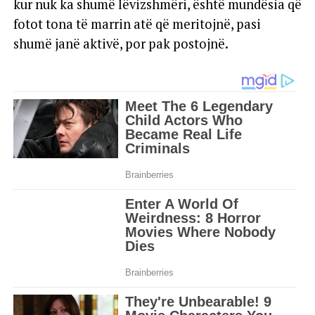
kur nuk ka shumë lëvizshmëri, është mundësia që
fotot tona të marrin atë që meritojnë, pasi
shumë janë aktivë, por pak postojnë.