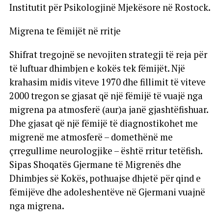
Institutit për Psikologjinë Mjekësore në Rostock.
Migrena te fëmijët në rritje
Shifrat tregojnë se nevojiten strategji të reja për
të luftuar dhimbjen e kokës tek fëmijët. Një
krahasim midis viteve 1970 dhe fillimit të viteve
2000 tregon se gjasat që një fëmijë të vuajë nga
migrena pa atmosferë (aur)a janë gjashtëfishuar.
Dhe gjasat që një fëmijë të diagnostikohet me
migrenë me atmosferë – domethënë me
çrregullime neurologjike – është rritur tetëfish.
Sipas Shoqatës Gjermane të Migrenës dhe
Dhimbjes së Kokës, pothuajse dhjetë për qind e
fëmijëve dhe adoleshentëve në Gjermani vuajnë
nga migrena.