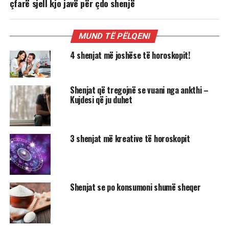
çfarë sjell kjo javë për çdo shenjë
MUND TË PËLQENI
4 shenjat më joshëse të horoskopit!
Shenjat që tregojnë se vuani nga ankthi –
Kujdesi që ju duhet
3 shenjat më kreative të horoskopit
Shenjat se po konsumoni shumë sheqer