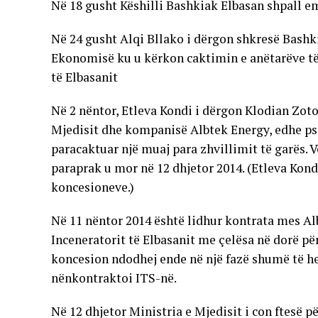
Në 18 gusht Këshilli Bashkiak Elbasan shpall e
Në 24 gusht Alqi Bllako i dërgon shkresë Bashki
Ekonomisë ku u kërkon caktimin e anëtarëve të
të Elbasanit
Në 2 nëntor, Etleva Kondi i dërgon Klodian Zot
Mjedisit dhe kompanisë Albtek Energy, edhe pse 
paracaktuar një muaj para zhvillimit të garës. 
paraprak u mor në 12 dhjetor 2014. (Etleva Kond
koncesioneve.)
Në 11 nëntor 2014 është lidhur kontrata mes A
Inceneratorit të Elbasanit me çelësa në dorë pë
koncesion ndodhej ende në një fazë shumë të h
nënkontraktoi ITS-në.
Në 12 dhjetor Ministria e Mjedisit i con ftesë p