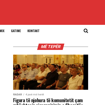
MIX
GATIME
KONTAKT
MË TEPËR
RADAR
4 javë më herët
Figura të njohura të komunitetit çam