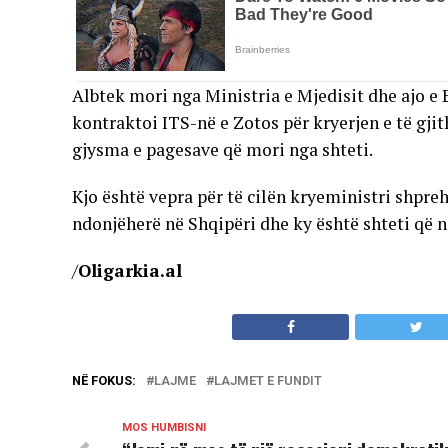
Albtek mori nga Ministria e Mjedisit dhe ajo 
kontraktoi ITS-në e Zotos për kryerjen e të gj
gjysma e pagesave që mori nga shteti.
Kjo është vepra për të cilën kryeministri shpre
ndonjëherë në Shqipëri dhe ky është shteti që na
/
Oligarkia.al
NË FOKUS:
LAJME
LAJMET E FUNDIT
MOS HUMBISNI