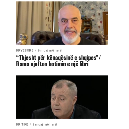
KRYESORE
9 muaj më herët
“Thjesht për kënaqësinë e shqipes”/
Rama njofton botimin e një libri
KRITIKE
9 muaj më herët