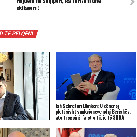
k
Hajdeni në Shqipëri, ka turizëm dhe
skllavëri !
 TË PËLQENI
Ish Sekretari Blinken: U qëndroj
plotësisht sanksioneve ndaj Berishës,
ato tregojnë fajet e tij, jo të SHBA
sta: shto ujë e shto
ur fillin.