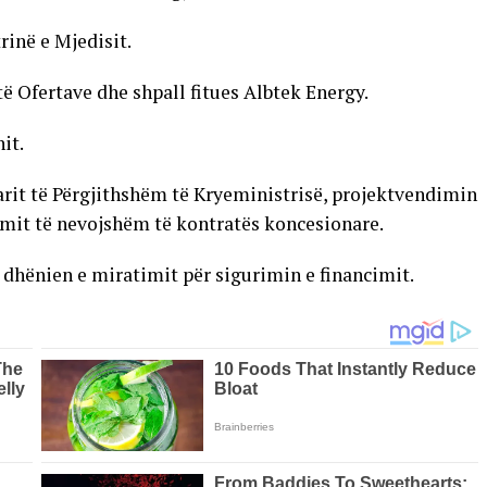
rinë e Mjedisit.
ë Ofertave dhe shpall fitues Albtek Energy.
it.
arit të Përgjithshëm të Kryeministrisë, projektvendimin
imit të nevojshëm të kontratës koncesionare.
 dhënien e miratimit për sigurimin e financimit.