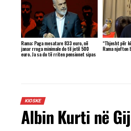
Rama: Paga mesatare 833 euro, në
“Thjesht për k
janar rroga minimale do të jetë 500
Rama njofton bo
euro. Ja sa do të rriten pensionet sipas
kategorive
KIOSKE
Albin Kurti në Gij