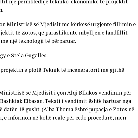
atit një përmbledhje tekniko-ekonomike të projektit
n.
kon Ministrisë së Mjedisit me kërkesë urgjente fillimin e
ektit të Zotos, që parashikonte mbylljen e landfillit
 me një teknologji të përparuar.
gy e Stela Gugalles.
projektin e plotë Teknik të inceneratorit me gjithë
Ministrisë së Mjedisit i çon Alqi Bllakos vendimin për
 Bashkiak Elbasan. Teksti i vendimit është hartuar nga
ë datën 18 gusht. (Alba Thoma është pupacja e Zotos në
, e informon në kohë reale për ccdo procedurë, merr
e)