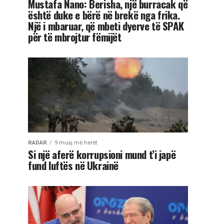
Mustafa Nano: Berisha, një burracak që
është duke e bërë në brekë nga frika.
Një i mbaruar, që mbeti dyerve të SPAK
për të mbrojtur fëmijët
RADAR
9 muaj më herët
Si një aferë korrupsioni mund t’i japë
fund luftës në Ukrainë