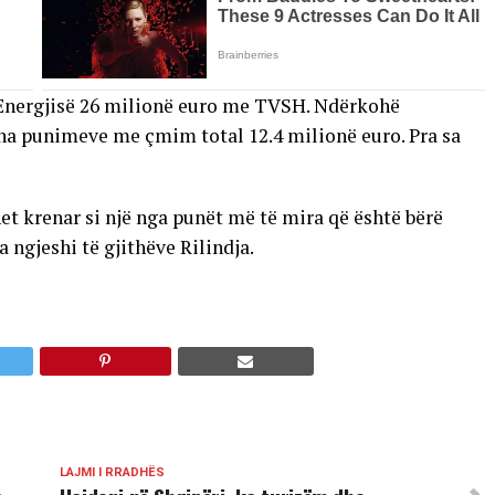
e Energjisë 26 milionë euro me TVSH. Ndërkohë
itha punimeve me çmim total 12.4 milionë euro. Pra sa
het krenar si një nga punët më të mira që është bërë
 ngjeshi të gjithëve Rilindja.
LAJMI I RRADHËS