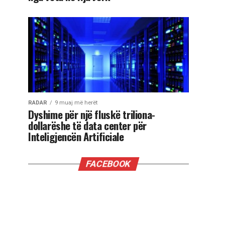
RADAR
9 muaj më herët
Dyshime për një fluskë triliona-
dollarëshe të data center për
Inteligjencën Artificiale
FACEBOOK