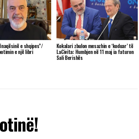
ënaqësinë e shqipes”/
Kokalari zbulon mesazhin e ‘koduar’ të
timin e një libri
LaCivita: Humbjen në 11 maj ia faturon
Sali Berishës
otinë!