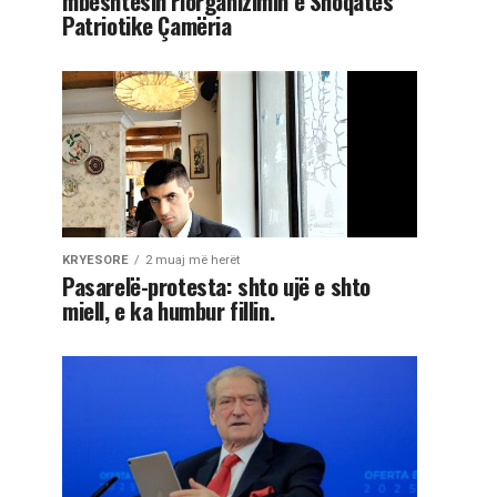
mbështesin riorganizimin e Shoqatës
Patriotike Çamëria
KRYESORE
2 muaj më herët
Pasarelë-protesta: shto ujë e shto
miell, e ka humbur fillin.