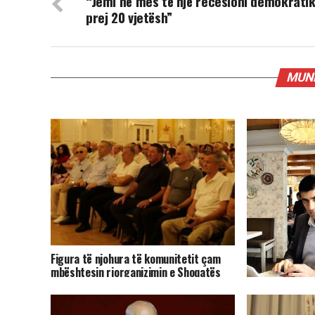
“Jemi në mes të një recesioni demokrati
prej 20 vjetësh”
MUND
Figura të njohura të komunitetit çam
mbështesin riorganizimin e Shoqatës
Patriotike Çamëria
Pasarelë-prote
miell, e ka humb