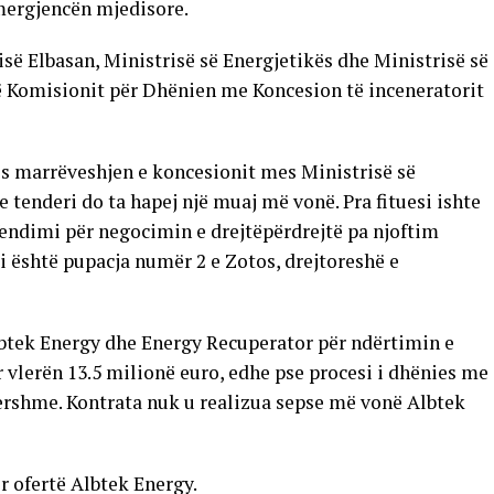
mergjencën mjedisore.
së Elbasan, Ministrisë së Energjetikës dhe Ministrisë së
 Komisionit për Dhënien me Koncesion të inceneratorit
os marrëveshjen e koncesionit mes Ministrisë së
tenderi do ta hapej një muaj më vonë. Pra fituesi ishte
Vendimi për negocimin e drejtëpërdrejtë pa njoftim
i është pupacja numër 2 e Zotos, drejtoreshë e
lbtek Energy dhe Energy Recuperator për ndërtimin e
r vlerën 13.5 milionë euro, edhe pse procesi i dhënies me
ershme. Kontrata nuk u realizua sepse më vonë Albtek
ër ofertë Albtek Energy.