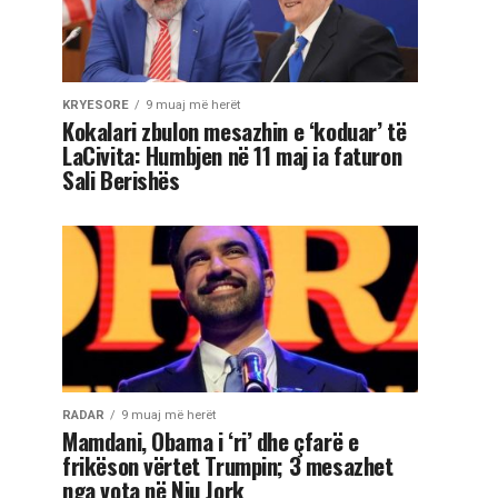
KRYESORE
9 muaj më herët
Kokalari zbulon mesazhin e ‘koduar’ të
LaCivita: Humbjen në 11 maj ia faturon
Sali Berishës
RADAR
9 muaj më herët
Mamdani, Obama i ‘ri’ dhe çfarë e
frikëson vërtet Trumpin; 3 mesazhet
nga vota në Nju Jork