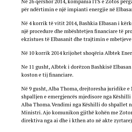
Në 26 qershor 2014, kompania ITS e Zotos përg
për ndërtimin e një impianti energjie në Elbasa
Në 4 korrik të vitit 2014, Bashkia Elbasan i kër
një procedure dhe mbështetjen financiare të proj
ekzistues të Elbasanit dhe trajtimin e mbetjeve
Në 10 korrik 2014 krijohet shoqëria Albtek Ener
Ne 11 gusht, Albtek i dorëzon Bashkisë Elbasan 
koston e tij financiare.
Në 9 gusht, Alba Thoma, drejtoresha juridike e 
shpalljen e emergjencës mjedisore nga Këshilli
Alba Thoma. Vendimi nga Këshilli do shpallet n
Ministri. Ajo komunikon gjithë kohën me Zoton
direktiva nga ai dhe i kthen ato në akte zyrtar