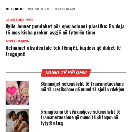
NË FOKUS:
SËMUNDJET
VESHKAVE
LAJMI I RRADHËS
Kylie Jenner pendohet për operacionet plastike: Do doja
të mos kisha prekur asgjë në fytyrën time
MOS HUMBISNI
Helmimet aksidentale tek fëmijët, kujdesi që duhet të
tregojmë
MUND TË PËLQENI
Sëmundjet seksualisht të transmetueshme
më të rrezikshme që mund të sjellin vdekjen
5 simptoma të sëmundjeve seksualisht të
transmetueshme që mund të shfaqen në
fytyrën tuaj