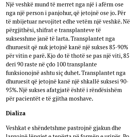
Një veshkë mund të merret nga një i afërm ose
nga një person i panjohur, që jetojnë ose jo. Për
të mbijetuar nevojitet edhe vetëm një veshkë. Në
përgjithësi, shifrat e transplanteve të
suksesshme janë të larta. Transplantet nga
dhuruesit që nuk jetojnë kanë një sukses 85-90%
për vitin e parë. Kjo do të thotë se pas një viti, 85
deri 90 raste në çdo 100 transplante
funksionojnë ashtu siç duhet. Transplantet nga
dhuruesit që jetojnë kanë një shkallë suksesi 90-
95%. Një sukses afatgjatë është i rëndësishëm
për pacientët e të gjitha moshave.
Dializa
Veshkat e shëndetshme pastrojnë gjakun dhe
largojnë lëngjet e tepërta në formën e urinës. Po