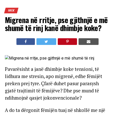
MIX
Migrena në rritje, pse gjithnjë e më
shumë të rinj kanë dhimbje koke?
Pavarësisht a janë dhimbje koke tensioni, të
lidhura me stresin, apo migrenë, edhe fëmijët
preken prej tyre. Çfarë duhet pasur parasysh
gjatë trajtimit të fëmijëve? Dhe pse mund të
ndihmojnë qasjet jokonvencionale?
A do ta dërgonit fëmijën tuaj në shkollë me një