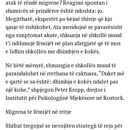
atak të rëndë migrene? Reagimi spontan i
shumicës së prindërve është ndoshta: jo.
Megjithatë, ekspertët po bëjnë thirrje që kjo
qasje të rishikohet. Ata mendojnë se pavarësisht
nga simptomat akute, shkuarja në shkollë mund
t’i ndihmojë fëmijët në plan afatgjatë që të mos
e lidhin shkollën me dhimbjen e kokës.
Në këtë mënyrë, shmangia e shkollës mund të
parandalohet në rrethana të caktuara. “Duket më
e qartë se sa është: dhimbja e kokës ndalet pas
një kohe,” shpjegon Peter Kropp, drejtor i
Institutit për Psikologjinë Mjekësore në Rostock.
Migrena te fëmijët në rritje
Shifrat tregojnë se nevojiten strategji të reja për