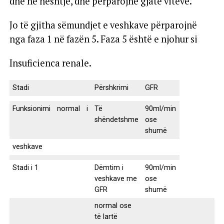
dhe në heshtje, dhe përparojnë gjatë viteve.
Jo të gjitha sëmundjet e veshkave përparojnë
nga faza 1 në fazën 5. Faza 5 është e njohur si
Insuficienca renale.
Stadi
Përshkrimi
GFR
Funksionimi
normal
i
Të
90ml/min
shëndetshme
ose
shumë
veshkave
Stadi i 1
Dëmtim i
90ml/min
veshkave me
ose
GFR
shumë
normal ose
të lartë