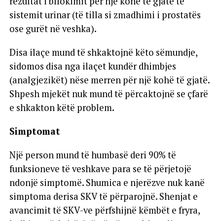
rezultat i bllokimit për një kohë të gjatë të
sistemit urinar (të tilla si zmadhimi i prostatës
ose gurët në veshka).
Disa ilaçe mund të shkaktojnë këto sëmundje,
sidomos disa nga ilaçet kundër dhimbjes
(analgjezikët) nëse merren për një kohë të gjatë.
Shpesh mjekët nuk mund të përcaktojnë se çfarë
e shkakton këtë problem.
Simptomat
Një person mund të humbasë deri 90% të
funksioneve të veshkave para se të përjetojë
ndonjë simptomë. Shumica e njerëzve nuk kanë
simptoma derisa SKV të përparojnë. Shenjat e
avancimit të SKV-ve përfshijnë këmbët e fryra,