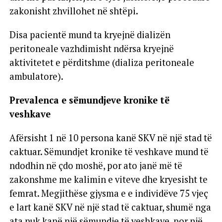
zakonisht zhvillohet në shtëpi.
Disa pacientë mund ta kryejnë dializën
peritoneale vazhdimisht ndërsa kryejnë
aktivitetet e përditshme (dializa peritoneale
ambulatore).
Prevalenca e sëmundjeve kronike të
veshkave
Afërsisht 1 në 10 persona kanë SKV në një stad të
caktuar. Sëmundjet kronike të veshkave mund të
ndodhin në çdo moshë, por ato janë më të
zakonshme me kalimin e viteve dhe kryesisht te
femrat. Megjithëse gjysma e e individëve 75 vjeç
e lart kanë SKV në një stad të caktuar, shumë nga
ata nuk kanë një sëmundje të veshkave, por një