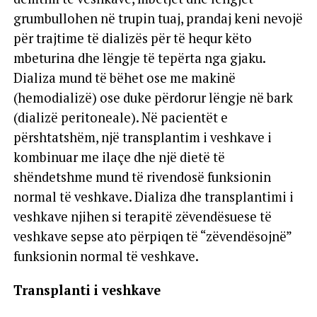
grumbullohen në trupin tuaj, prandaj keni nevojë
për trajtime të dializës për të hequr këto
mbeturina dhe lëngje të tepërta nga gjaku.
Dializa mund të bëhet ose me makinë
(hemodializë) ose duke përdorur lëngje në bark
(dializë peritoneale). Në pacientët e
përshtatshëm, një transplantim i veshkave i
kombinuar me ilaçe dhe një dietë të
shëndetshme mund të rivendosë funksionin
normal të veshkave. Dializa dhe transplantimi i
veshkave njihen si terapitë zëvendësuese të
veshkave sepse ato përpiqen të “zëvendësojnë”
funksionin normal të veshkave.
Transplanti i veshkave