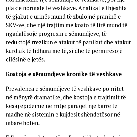
plakje normale të veshkave. Analizat e thjeshta
të gjakut e urinës mund të zbulojnë praninë e
SKV-ve, dhe një trajtim me kosto të lirë mund të
ngadalësojë progresin e sëmundjeve, të
reduktojë rrezikun e atakut të panikut dhe atakut
kardiak të lidhura me të, si dhe të përmirësojë
cilësinë e jetës.
Kostoja e sëmundjeve kronike të veshkave
Prevalenca e sëmundjeve të veshkave po rritet
në mënyrë dramatike, dhe kostoja e trajtimit të
kësaj epidemie në rritje paraqet një barrë të
madhe në sistemin e kujdesit shëndetësor në
mbarë botën.