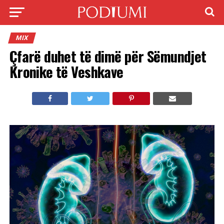
MIX
Çfarë duhet të dimë për Sëmundjet
Kronike të Veshkave