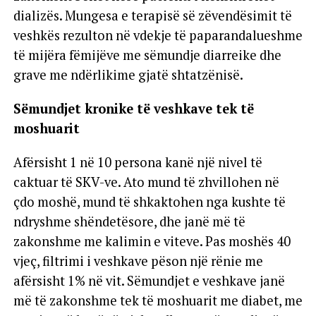
dializës. Mungesa e terapisë së zëvendësimit të
veshkës rezulton në vdekje të paparandalueshme
të mijëra fëmijëve me sëmundje diarreike dhe
grave me ndërlikime gjatë shtatzënisë.
Sëmundjet kronike të veshkave tek të
moshuarit
Afërsisht 1 në 10 persona kanë një nivel të
caktuar të SKV-ve. Ato mund të zhvillohen në
çdo moshë, mund të shkaktohen nga kushte të
ndryshme shëndetësore, dhe janë më të
zakonshme me kalimin e viteve. Pas moshës 40
vjeç, filtrimi i veshkave pëson një rënie me
afërsisht 1% në vit. Sëmundjet e veshkave janë
më të zakonshme tek të moshuarit me diabet, me