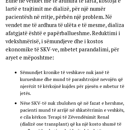
Edhe në vendet me të ardhura të larta, kostoja e
lartë e trajtimit me dializë, për një numër
pacientësh në rritje, përbën një problem. Në
vendet me të ardhura të ulëta e të mesme, dializa
afatgjatë është e papërballueshme. Reduktimi i
vdekshmërisë, i sëmundjeve dhe i kostos
ekonomike të SKV-ve, mbetet parandalimi, për
aryet e mëposhtme:
Sëmundjet kronike të veshkave nuk janë të
kurueshme dhe mund të parashtrojnë nevojën që
njerëzit të kërkojnë kujdes për pjesën e mbetur të
jetës.
Nëse SKV-të nuk zbulohen që në fazat e hershme,
pacienti mund të arrijë në shkatërrimin e veshkës,
e cila kërkon Terapi të Zëvendësimit Renal
(dializë ose transplant) që ka një kosto shumë të