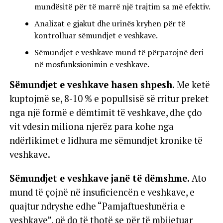
mundësitë për të marrë një trajtim sa më efektiv.
Analizat e gjakut dhe urinës kryhen për të
kontrolluar sëmundjet e veshkave.
Sëmundjet e veshkave mund të përparojnë deri
në mosfunksionimin e veshkave.
Sëmundjet e veshkave hasen shpesh.
Me ketë
kuptojmë se, 8-10 % e popullsisë së rritur preket
nga një formë e dëmtimit të veshkave, dhe çdo
vit vdesin miliona njerëz para kohe nga
ndërlikimet e lidhura me sëmundjet kronike të
veshkave.
Sëmundjet e veshkave janë të dëmshme.
Ato
mund të çojnë në insuficiencën e veshkave, e
quajtur ndryshe edhe “Pamjaftueshmëria e
veshkave”, që do të thotë se për të mbijetuar