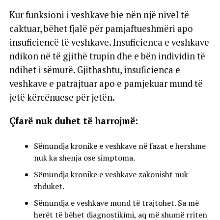
Kur funksioni i veshkave bie nën një nivel të
caktuar, bëhet fjalë për pamjaftueshmëri apo
insuficiencë të veshkave. Insuficienca e veshkave
ndikon në të gjithë trupin dhe e bën individin të
ndihet i sëmurë. Gjithashtu, insuficienca e
veshkave e patrajtuar apo e pamjekuar mund të
jetë kërcënuese për jetën.
Çfarë nuk duhet të harrojmë:
Sëmundja kronike e veshkave në fazat e hershme
nuk ka shenja ose simptoma.
Sëmundja kronike e veshkave zakonisht nuk
zhduket.
Sëmundja e veshkave mund të trajtohet. Sa më
herët të bëhet diagnostikimi, aq më shumë rriten