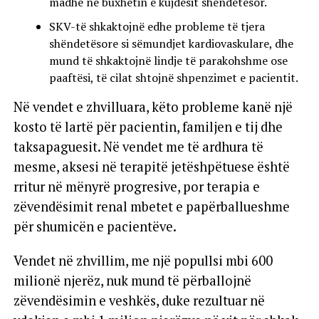
madhe në buxhetin e kujdesit shëndetësor.
SKV-të shkaktojnë edhe probleme të tjera
shëndetësore si sëmundjet kardiovaskulare, dhe
mund të shkaktojnë lindje të parakohshme ose
paaftësi, të cilat shtojnë shpenzimet e pacientit.
Në vendet e zhvilluara, këto probleme kanë një
kosto të lartë për pacientin, familjen e tij dhe
taksapaguesit. Në vendet me të ardhura të
mesme, aksesi në terapitë jetëshpëtuese është
rritur në mënyrë progresive, por terapia e
zëvendësimit renal mbetet e papërballueshme
për shumicën e pacientëve.
Vendet në zhvillim, me një popullsi mbi 600
milionë njerëz, nuk mund të përballojnë
zëvendësimin e veshkës, duke rezultuar në