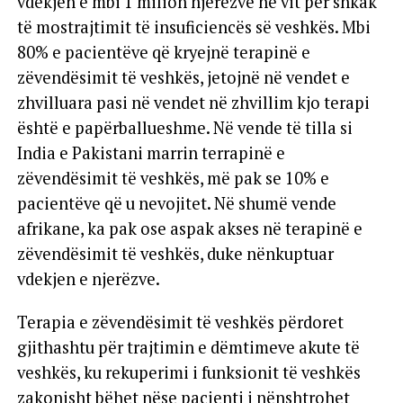
vdekjen e mbi 1 milion njerëzve në vit për shkak
të mostrajtimit të insuficiencës së veshkës. Mbi
80% e pacientëve që kryejnë terapinë e
zëvendësimit të veshkës, jetojnë në vendet e
zhvilluara pasi në vendet në zhvillim kjo terapi
është e papërballueshme. Në vende të tilla si
India e Pakistani marrin terrapinë e
zëvendësimit të veshkës, më pak se 10% e
pacientëve që u nevojitet. Në shumë vende
afrikane, ka pak ose aspak akses në terapinë e
zëvendësimit të veshkës, duke nënkuptuar
vdekjen e njerëzve.
Terapia e zëvendësimit të veshkës përdoret
gjithashtu për trajtimin e dëmtimeve akute të
veshkës, ku rekuperimi i funksionit të veshkës
zakonisht bëhet nëse pacienti i nënshtrohet