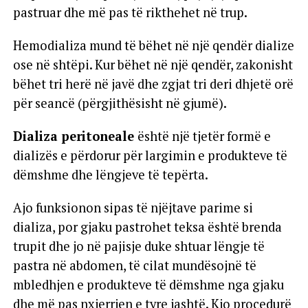
pastruar dhe më pas të rikthehet në trup.
Hemodializa mund të bëhet në një qendër dialize
ose në shtëpi. Kur bëhet në një qendër, zakonisht
bëhet tri herë në javë dhe zgjat tri deri dhjetë orë
për seancë (përgjithësisht në gjumë).
Dializa peritoneale
është një tjetër formë e
dializës e përdorur për largimin e produkteve të
dëmshme dhe lëngjeve të tepërta.
Ajo funksionon sipas të njëjtave parime si
dializa, por gjaku pastrohet teksa është brenda
trupit dhe jo në pajisje duke shtuar lëngje të
pastra në abdomen, të cilat mundësojnë të
mbledhjen e produkteve të dëmshme nga gjaku
dhe më pas nxjerrjen e tyre jashtë. Kjo procedurë