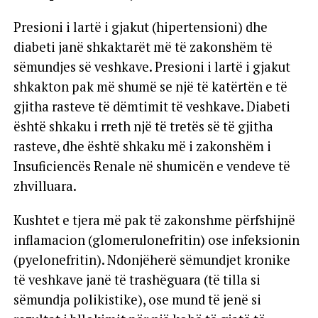
Presioni i lartë i gjakut (hipertensioni) dhe
diabeti janë shkaktarët më të zakonshëm të
sëmundjes së veshkave. Presioni i lartë i gjakut
shkakton pak më shumë se një të katërtën e të
gjitha rasteve të dëmtimit të veshkave. Diabeti
është shkaku i rreth një të tretës së të gjitha
rasteve, dhe është shkaku më i zakonshëm i
Insuficiencës Renale në shumicën e vendeve të
zhvilluara.
Kushtet e tjera më pak të zakonshme përfshijnë
inflamacion (glomerulonefritin) ose infeksionin
(pyelonefritin). Ndonjëherë sëmundjet kronike
të veshkave janë të trashëguara (të tilla si
sëmundja polikistike), ose mund të jenë si