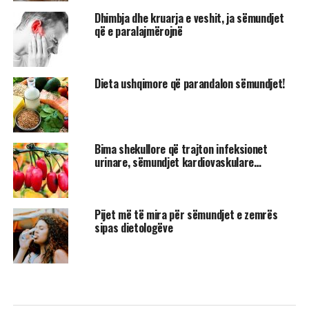
Dhimbja dhe kruarja e veshit, ja sëmundjet
që e paralajmërojnë
Dieta ushqimore që parandalon sëmundjet!
Bima shekullore që trajton infeksionet
urinare, sëmundjet kardiovaskulare…
Pijet më të mira për sëmundjet e zemrës
sipas dietologëve