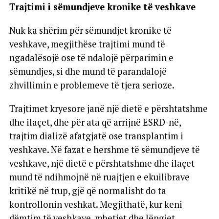
Trajtimi i sëmundjeve kronike të veshkave
Nuk ka shërim për sëmundjet kronike të
veshkave, megjithëse trajtimi mund të
ngadalësojë ose të ndalojë përparimin e
sëmundjes, si dhe mund të parandalojë
zhvillimin e problemeve të tjera serioze.
Trajtimet kryesore janë një dietë e përshtatshme
dhe ilaçet, dhe për ata që arrijnë ESRD-në,
trajtim dializë afatgjatë ose transplantim i
veshkave. Në fazat e hershme të sëmundjeve të
veshkave, një dietë e përshtatshme dhe ilaçet
mund të ndihmojnë në ruajtjen e ekuilibrave
kritikë në trup, gjë që normalisht do ta
kontrollonin veshkat. Megjithatë, kur keni
dëmtim të veshkave, mbetjet dhe lëngjet