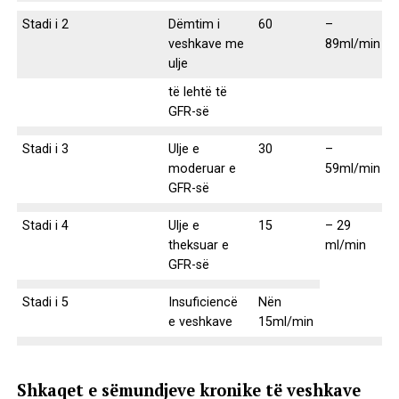
Stadi i 2
Dëmtim i
60
–
veshkave me
89ml/min
ulje
të lehtë të
GFR-së
Stadi i 3
Ulje e
30
–
moderuar e
59ml/min
GFR-së
Stadi i 4
Ulje e
15
– 29
theksuar e
ml/min
GFR-së
Stadi i 5
Insuficiencë
Nën
e veshkave
15ml/min
Shkaqet e sëmundjeve kronike të veshkave