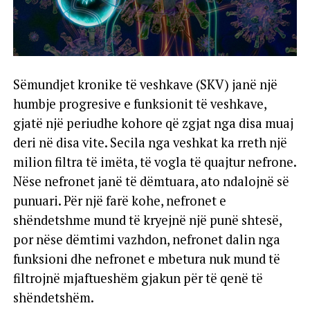
Sëmundjet kronike të veshkave (SKV) janë një
humbje progresive e funksionit të veshkave,
gjatë një periudhe kohore që zgjat nga disa muaj
deri në disa vite. Secila nga veshkat ka rreth një
milion filtra të imëta, të vogla të quajtur nefrone.
Nëse nefronet janë të dëmtuara, ato ndalojnë së
punuari. Për një farë kohe, nefronet e
shëndetshme mund të kryejnë një punë shtesë,
por nëse dëmtimi vazhdon, nefronet dalin nga
funksioni dhe nefronet e mbetura nuk mund të
filtrojnë mjaftueshëm gjakun për të qenë të
shëndetshëm.