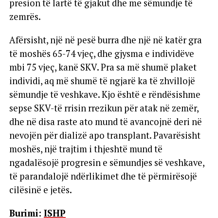
presion të lartë të gjakut dhe me sëmundje të
zemrës.
Afërsisht, një në pesë burra dhe një në katër gra
të moshës 65-74 vjeç, dhe gjysma e individëve
mbi 75 vjeç, kanë SKV. Pra sa më shumë plaket
individi, aq më shumë të ngjarë ka të zhvillojë
sëmundje të veshkave. Kjo është e rëndësishme
sepse SKV-të rrisin rrezikun për atak në zemër,
dhe në disa raste ato mund të avancojnë deri në
nevojën për dializë apo transplant. Pavarësisht
moshës, një trajtim i thjeshtë mund të
ngadalësojë progresin e sëmundjes së veshkave,
të parandalojë ndërlikimet dhe të përmirësojë
cilësinë e jetës.
Burimi:
ISHP