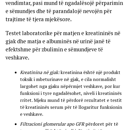
vendimtar, pasi mund të ngadalësojë përparimin
e sëmundjes dhe të parandalojë nevojën për
trajtime të tjera mjekësore.
Testet laboratorike për matjen e kreatininës në
gjak dhe matja e albuminës në urinë janë të
efektshme për zbulimin e sëmundjeve të
veshkave.
Kreatinina në gjak:
kreatinina është një produkt
toksik i mbeturinave në gjak, e cila normalisht
largohet nga gjaku nëpërmjet veshkave, por kur
funksioni i tyre ngadalësohet, niveli i kreatininës
rritet. Mjeku mund të përdorë rezultatet e testit
të kreatininës serum për të llogaritur funksionin
e veshkave.
Filtracioni glomerular apo GFR
përdoret për të