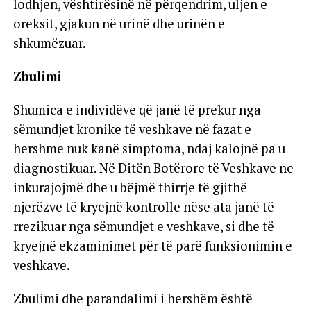
lodhjen, vështirësinë në përqendrim, uljen e
oreksit, gjakun në urinë dhe urinën e
shkumëzuar.
Zbulimi
Shumica e individëve që janë të prekur nga
sëmundjet kronike të veshkave në fazat e
hershme nuk kanë simptoma, ndaj kalojnë pa u
diagnostikuar. Në Ditën Botërore të Veshkave ne
inkurajojmë dhe u bëjmë thirrje të gjithë
njerëzve të kryejnë kontrolle nëse ata janë të
rrezikuar nga sëmundjet e veshkave, si dhe të
kryejnë ekzaminimet për të parë funksionimin e
veshkave.
Zbulimi dhe parandalimi i hershëm është