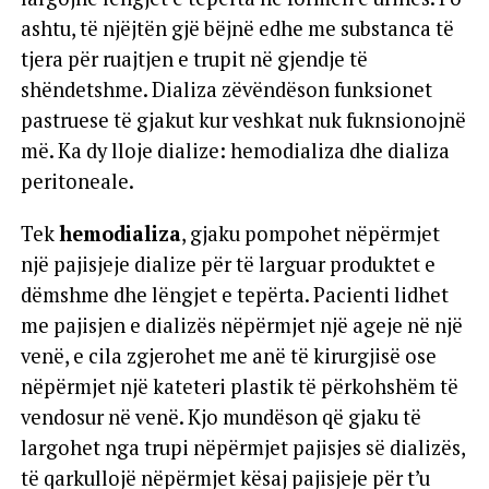
ashtu, të njëjtën gjë bëjnë edhe me substanca të
tjera për ruajtjen e trupit në gjendje të
shëndetshme. Dializa zëvëndëson funksionet
pastruese të gjakut kur veshkat nuk fuknsionojnë
më. Ka dy lloje dialize: hemodializa dhe dializa
peritoneale.
Tek
hemodializa
, gjaku pompohet nëpërmjet
një pajisjeje dialize për të larguar produktet e
dëmshme dhe lëngjet e tepërta. Pacienti lidhet
me pajisjen e dializës nëpërmjet një ageje në një
venë, e cila zgjerohet me anë të kirurgjisë ose
nëpërmjet një kateteri plastik të përkohshëm të
vendosur në venë. Kjo mundëson që gjaku të
largohet nga trupi nëpërmjet pajisjes së dializës,
të qarkullojë nëpërmjet kësaj pajisjeje për t’u