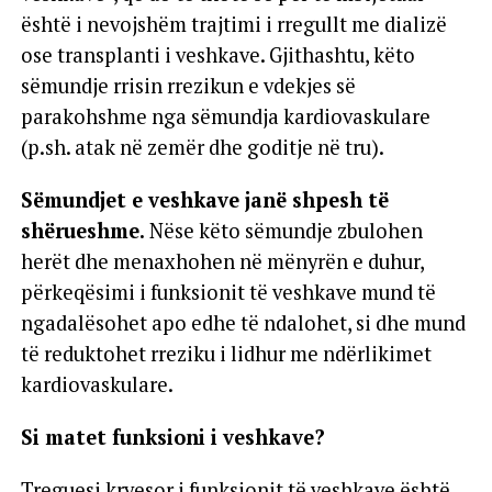
është i nevojshëm trajtimi i rregullt me dializë
ose transplanti i veshkave. Gjithashtu, këto
sëmundje rrisin rrezikun e vdekjes së
parakohshme nga sëmundja kardiovaskulare
(p.sh. atak në zemër dhe goditje në tru).
Sëmundjet e veshkave janë shpesh të
shërueshme.
Nëse këto sëmundje zbulohen
herët dhe menaxhohen në mënyrën e duhur,
përkeqësimi i funksionit të veshkave mund të
ngadalësohet apo edhe të ndalohet, si dhe mund
të reduktohet rreziku i lidhur me ndërlikimet
kardiovaskulare.
Si matet funksioni i veshkave?
Treguesi kryesor i funksionit të veshkave është