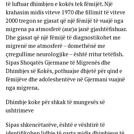
të luftuar dhimbjen e kokës tek fëmijët. Një
krahasim midis viteve 1970 dhe fillimit të viteve
2000 tregon se gjasat që një fëmijë të vuajë nga
migrena pa atmosferë (aur)a janë gjashtëfishuar.
Dhe gjasat që një fëmijë të diagnostikohet me
migrenë me atmosferë – domethënë me
çrregullime neurologjike – është rritur tetëfish.
Sipas Shoqatës Gjermane të Migrenës dhe
Dhimbjes së Kokës, pothuajse dhjetë për qind e
fëmijëve dhe adoleshentëve në Gjermani vuajnë
nga migrena.
Dhimbje koke për shkak të mungesës së
ushtrimeve
Sipas shkencëtarëve, është e vështirë të
identifikohen lidhje të qarta midis dhimbjeve të