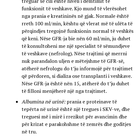
treguar se cili është niveli i dëmtimit të
funksionit të veshkave. Kjo mund të vlerësohet
nga prania e kreatininës në gjak. Normale është
rreth 100 ml/min, kështu që vlerat më të ulëta të
përqindjes tregojnë funksionin normal të veshkës
që keni. Nëse GFR-ja bie nën 60 ml/min, ju duhet
të konsultoheni me një specialist të sëmundjeve
të veshkave (nefrolog). Nëse trajtimi që merrni
nuk parandalon uljen e mëtejshme të GFR-së,
atëherë nefrologu do t’ju informojë për trajtimet
që përdoren, si dializa ose transplanti i veshkave.
Nëse GFR-ja është nën 15, atëherë do t’ju duhet
të filloni menjëherë një nga trajtimet.
Albumina në urinë:
prania e proteinave të
tepërta në urinë është një tregues i SKV-ve, dhe
treguesi më i mirë i rrezikut për avancimin dhe
për krizat e parakohshme të zemrës dhe goditjes
në tru.