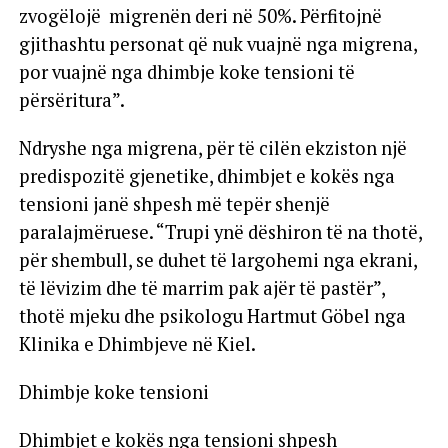
zvogëlojë migrenën deri në 50%. Përfitojnë
gjithashtu personat që nuk vuajnë nga migrena,
por vuajnë nga dhimbje koke tensioni të
përsëritura”.
Ndryshe nga migrena, për të cilën ekziston një
predispozitë gjenetike, dhimbjet e kokës nga
tensioni janë shpesh më tepër shenjë
paralajmëruese. “Trupi ynë dëshiron të na thotë,
për shembull, se duhet të largohemi nga ekrani,
të lëvizim dhe të marrim pak ajër të pastër”,
thotë mjeku dhe psikologu Hartmut Göbel nga
Klinika e Dhimbjeve në Kiel.
Dhimbje koke tensioni
Dhimbjet e kokës nga tensioni shpesh