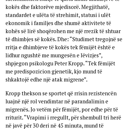
kokës dhe faktorëve mjedisorë. Megjithatë,
standardet e ulëta të strehimit, statusi i ulët
ekonomik i familjes dhe shumë aktivitete të
kohës së lirë shoqërohen me një rrezik të shtuar
të dhimbjes së kokës. Dhe: “Studimet tregojnë se
rritja e dhimbjeve të kokës tek fëmijët është e
lidhur ngushtë me mungesën e lëvizjes”,
shpjegon psikologu Peter Kropp. “Tek fëmijët
me predispozicion gjenetik, kjo mund të
shkaktojë edhe një atak migrene”.
Kropp thekson se sportet që rrisin rezistencën
luajnë një rol vendimtar në parandalimin e
migrenës. Jo vetëm për fëmijët, por edhe për të
rriturit. “Vrapimi i rregullt, për shembull tri herë
në javë për 30 deri në 45 minuta, mund të