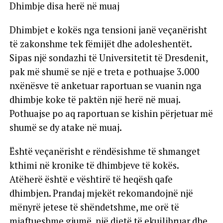
Dhimbje disa herë në muaj
Dhimbjet e kokës nga tensioni janë veçanërisht
të zakonshme tek fëmijët dhe adoleshentët.
Sipas një sondazhi të Universitetit të Dresdenit,
pak më shumë se një e treta e pothuajse 3.000
nxënësve të anketuar raportuan se vuanin nga
dhimbje koke të paktën një herë në muaj.
Pothuajse po aq raportuan se kishin përjetuar më
shumë se dy atake në muaj.
Është veçanërisht e rëndësishme të shmanget
kthimi në kronike të dhimbjeve të kokës.
Atëherë është e vështirë të heqësh qafe
dhimbjen. Prandaj mjekët rekomandojnë një
mënyrë jetese të shëndetshme, me orë të
mjaftueshme gjumë, një dietë të ekuilibruar dhe