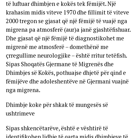
të luftuar dhimbjen e kokës tek fëmijët. Një
krahasim midis viteve 1970 dhe fillimit të viteve
2000 tregon se gjasat që një fëmijë të vuajë nga
migrena pa atmosferë (aur)a janë gjashtëfishuar.
Dhe gjasat që një fëmijë të diagnostikohet me
migrenë me atmosferë – domethënë me
çrregullime neurologjike – është rritur tetëfish.
Sipas Shoqatës Gjermane të Migrenës dhe
Dhimbjes së Kokës, pothuajse dhjetë për qind e
fëmijëve dhe adoleshentëve në Gjermani vuajnë
nga migrena.
Dhimbje koke për shkak të mungesës së
ushtrimeve
Sipas shkencëtarëve, është e vështirë të
identifikohen lidhje të qarta midis dhimbjeve të