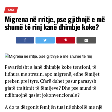
MIX
Migrena në rritje, pse gjithnjë e më
shumë të rinj kanë dhimbje koke?
Pavarësisht a janë dhimbje koke tensioni, të
lidhura me stresin, apo migrenë, edhe fëmijët
preken prej tyre. Çfarë duhet pasur parasysh
gjatë trajtimit të fëmijëve? Dhe pse mund të
ndihmojnë qasjet jokonvencionale?
A do ta dërgonit fëmijën tuaj në shkollë me një