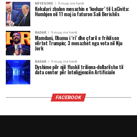
KRYESORE
9 muaj më herët
Kokalari zbulon mesazhin e ‘koduar’ të LaCivita:
Humbjen në 11 maj ia faturon Sali Berishës
RADAR
9 muaj më herët
Mamdani, Obama i ‘ri’ dhe çfarë e frikëson
vërtet Trumpin; 3 mesazhet nga vota në Nju
Jork
RADAR
9 muaj më herët
Dyshime për një fluskë triliona-dollarëshe të
data center për Inteligjencën Artificiale
FACEBOOK