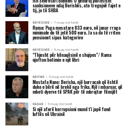
Ish Sekretari Blinken: U qëndroj plotësisht
sanksioneve ndaj Berishës, ato tregojnë fajet e
tij, jo të SHBA
KRYESORE
7 muaj më herët
Rama: Paga mesatare 833 euro, në janar rroga
minimale do të jetë 500 euro. Ja sa do të rriten
pensionet sipas kategorive
KRYESORE
9 muaj më herët
“Thjesht për kënaqësinë e shqipes”/ Rama
njofton botimin e një libri
KRITIKE
9 muaj më herët
Mustafa Nano: Berisha, një burracak që është
duke e bërë në brekë nga frika. Një i mbaruar, që
mbeti dyerve të SPAK për të mbrojtur fëmijët
RADAR
9 muaj më herët
Si një aferë korrupsioni mund t’i japë fund
luftës në Ukrainë