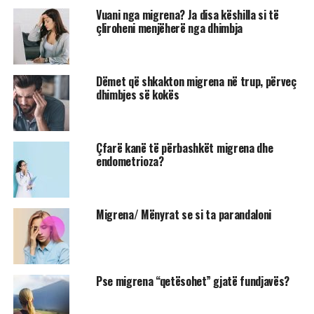
Vuani nga migrena? Ja disa këshilla si të
çliroheni menjëherë nga dhimbja
Dëmet që shkakton migrena në trup, përveç
dhimbjes së kokës
Çfarë kanë të përbashkët migrena dhe
endometrioza?
Migrena/ Mënyrat se si ta parandaloni
Pse migrena “qetësohet” gjatë fundjavës?