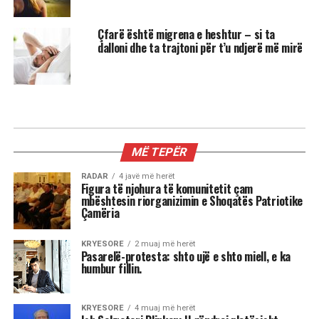
Çfarë është migrena e heshtur – si ta
dalloni dhe ta trajtoni për t’u ndjerë më mirë
MË TEPËR
RADAR
4 javë më herët
Figura të njohura të komunitetit çam
mbështesin riorganizimin e Shoqatës Patriotike
Çamëria
KRYESORE
2 muaj më herët
Pasarelë-protesta: shto ujë e shto miell, e ka
humbur fillin.
KRYESORE
4 muaj më herët