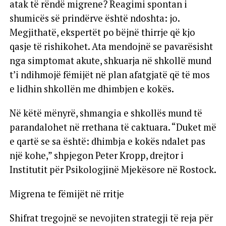
atak të rëndë migrene? Reagimi spontan i
shumicës së prindërve është ndoshta: jo.
Megjithatë, ekspertët po bëjnë thirrje që kjo
qasje të rishikohet. Ata mendojnë se pavarësisht
nga simptomat akute, shkuarja në shkollë mund
t’i ndihmojë fëmijët në plan afatgjatë që të mos
e lidhin shkollën me dhimbjen e kokës.
Në këtë mënyrë, shmangia e shkollës mund të
parandalohet në rrethana të caktuara. “Duket më
e qartë se sa është: dhimbja e kokës ndalet pas
një kohe,” shpjegon Peter Kropp, drejtor i
Institutit për Psikologjinë Mjekësore në Rostock.
Migrena te fëmijët në rritje
Shifrat tregojnë se nevojiten strategji të reja për