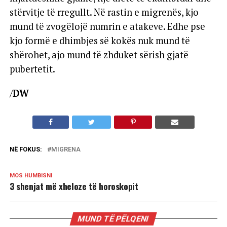
stërvitje të rregullt. Në rastin e migrenës, kjo
mund të zvogëlojë numrin e atakeve. Edhe pse
kjo formë e dhimbjes së kokës nuk mund të
shërohet, ajo mund të zhduket sërish gjatë
pubertetit.
/
DW
NË FOKUS:
MIGRENA
MOS HUMBISNI
3 shenjat më xheloze të horoskopit
MUND TË PËLQENI