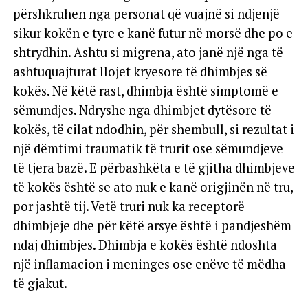
përshkruhen nga personat që vuajnë si ndjenjë
sikur kokën e tyre e kanë futur në morsë dhe po e
shtrydhin. Ashtu si migrena, ato janë një nga të
ashtuquajturat llojet kryesore të dhimbjes së
kokës. Në këtë rast, dhimbja është simptomë e
sëmundjes. Ndryshe nga dhimbjet dytësore të
kokës, të cilat ndodhin, për shembull, si rezultat i
një dëmtimi traumatik të trurit ose sëmundjeve
të tjera bazë. E përbashkëta e të gjitha dhimbjeve
të kokës është se ato nuk e kanë origjinën në tru,
por jashtë tij. Vetë truri nuk ka receptorë
dhimbjeje dhe për këtë arsye është i pandjeshëm
ndaj dhimbjes. Dhimbja e kokës është ndoshta
një inflamacion i meninges ose enëve të mëdha
të gjakut.