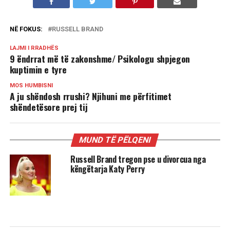
NË FOKUS:
RUSSELL BRAND
LAJMI I RRADHËS
9 ëndrrat më të zakonshme/ Psikologu shpjegon
kuptimin e tyre
MOS HUMBISNI
A ju shëndosh rrushi? Njihuni me përfitimet
shëndetësore prej tij
MUND TË PËLQENI
Russell Brand tregon pse u divorcua nga
këngëtarja Katy Perry