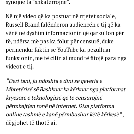
synojnë ta “shkatërrojnë”.
Në një video që ka postuar në rrjetet sociale,
Russell Brand falënderon audiencën e tij që ka
vënë në dyshim informacionin që qarkullon për
të, ndërsa më pas ka folur për censurë, duke
përmendur faktin se YouTube ka pezulluar
funksionin, me të cilin ai mund të fitojë para nga
videot e tij.
“Deri tani, ju ndoshta e dini se qeveria e
Mbretërisë së Bashkuar ka kërkuar nga platformat
kryesore e teknologjisë që të censurojnë
përmbajtjen tonë në internet. Disa platforma
online tashmë e kanë përmbushur këtë kërkesë
”,
dëgjohet të thotë ai.