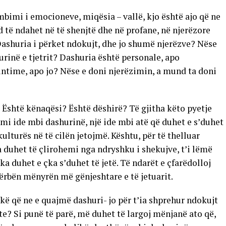
mbimi i emocioneve, miqësia – vallë, kjo është ajo që ne
të ndahet në të shenjtë dhe në profane, në njerëzore
ashuria i përket ndokujt, dhe jo shumë njerëzve? Nëse
urinë e tjetrit? Dashuria është personale, apo
ntime, apo jo? Nëse e doni njerëzimin, a mund ta doni
 Është kënaqësi? Është dëshirë? Të gjitha këto pyetje
emi ide mbi dashurinë, një ide mbi atë që duhet e s’duhet
kulturës në të cilën jetojmë. Kështu, për të thelluar
a duhet të çlirohemi nga ndryshku i shekujve, t’i lëmë
ka duhet e çka s’duhet të jetë. Të ndarët e çfarëdolloj
 përbën mënyrën më gënjeshtare e të jetuarit.
flakë që ne e quajmë dashuri- jo për t’ia shprehur ndokujt
vete? Si punë të parë, më duhet të largoj mënjanë ato që,