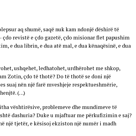
molepsur aq shumë, saqë nuk kam ndonjë dëshirë të
 – çdo revistë e çdo gazetë, çdo misionar flet papushim
im, e dua librin, e dua atë mal, e dua kënaqësinë, e dua
vohet, ushqehet, ledhatohet, urdhërohet me shkop,
am Zotin, çdo të thotë? Do të thotë se doni një
etes suaj nën një farë mveshjeje respektueshmërie,
shenjtë. (…)
gjitha vështirësive, problemeve dhe mundimeve të
 ç’është dashuria? Duke u mjaftuar me përkufizimin e saj?
ë një tjetër, e kësisoj ekziston një numër i madh