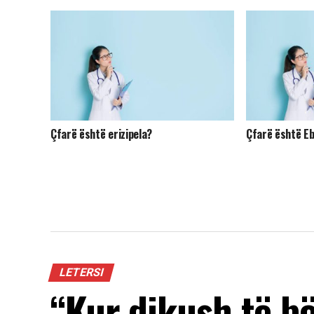
Çfarë është erizipela?
Çfarë është Eb
LETERSI
“Kur dikush të b