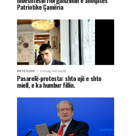
mbështesin riorganizimin e Shoqatës
Patriotike Çamëria
KRYESORE
2 muaj më herët
Pasarelë-protesta: shto ujë e shto
miell, e ka humbur fillin.