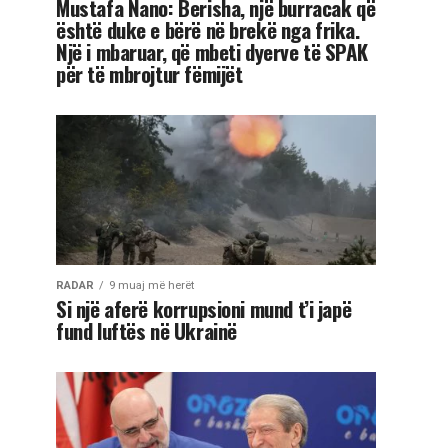
Mustafa Nano: Berisha, një burracak që
është duke e bërë në brekë nga frika.
Një i mbaruar, që mbeti dyerve të SPAK
për të mbrojtur fëmijët
RADAR
9 muaj më herët
Si një aferë korrupsioni mund t’i japë
fund luftës në Ukrainë