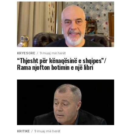
KRYESORE
9 muaj më herët
“Thjesht për kënaqësinë e shqipes”/
Rama njofton botimin e një libri
KRITIKE
9 muaj më herët