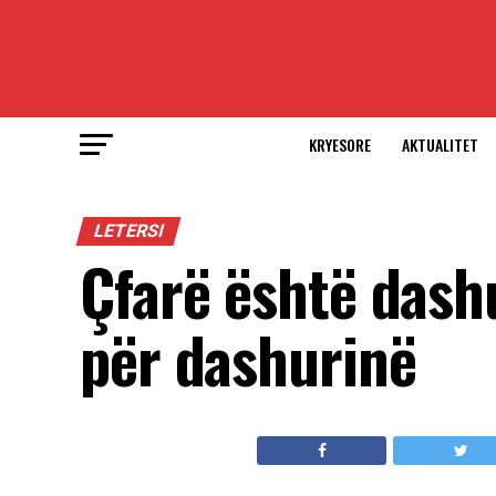
KRYESORE
AKTUALITET
LETERSI
Çfarë është dashu
për dashurinë