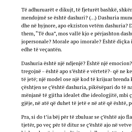
Të adhuruarët e dikujt, të fjeturët bashkë, shkë
mendojmë se është dashuri? (…) Dashuria mund 
dhe në hyjnore, apo ekziston vetëm dashuria? D
them, “Të dua”, mos vallë kjo e përjashton dash
jopersonale? Morale apo imorale? Është diçka i
edhe të veçantën.
Dashuria është një ndjenjë? Është një emocion?
tregojnë – është apo s’është e vërtetë?- që ne k
të jetë; një model ose një kod të krijuar brenda 
çështjen se ç’është dashuria, pikësëpari do të n
mënjanë të gjitha idealet dhe ideologjitë, mbi ç
gjëje, në atë që duhet të jetë e në atë që është,
Pra, si do t’ia bëj për të zbuluar se ç’është ajo 
tjetër, po veç për të ditur se ç’është ajo në vet