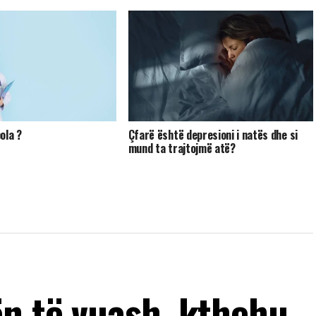
ola ?
Çfarë është depresioni i natës dhe si
mund ta trajtojmë atë?
ën të vuash, kthehu