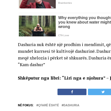
Dashuria nuk është një prodhim i mendimit, që
mundet kurrsesi të kultivojë dashurinë. Dashuri
meqë xhelozia i përket së shkuarës. Dashuria ë
“Kam dashur”
Shkëputur nga libri: “Liri nga e njohura” –
NË FOKUS:
ÇFARË ËSHTË
DASHURIA