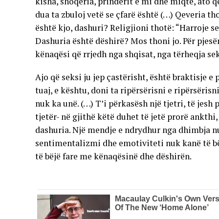
kisha, shoqëria, prindërit e mi dhe miqtë, ato 
dua ta zbuloj vetë se çfarë është (…) Qeveria tho
është kjo, dashuri? Religjioni thotë: “Harroje s
Dashuria është dëshirë? Mos thoni jo. Për pjesë
kënaqësi që rrjedh nga shqisat, nga tërheqja se
Ajo që seksi ju jep çastërisht, është braktisje 
tuaj, e kështu, doni ta ripërsërisni e ripërsëris
nuk ka unë. (…) T’i përkasësh një tjetri, të jesh 
tjetër- në gjithë këtë duhet të jetë prorë ankthi, 
dashuria. Një mendje e ndrydhur nga dhimbja nuk
sentimentalizmi dhe emotiviteti nuk kanë të bë
të bëjë fare me kënaqësinë dhe dëshirën.