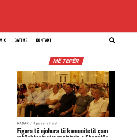
MIX
GATIME
KONTAKT
MË TEPËR
RADAR
4 javë më herët
Figura të njohura të komunitetit çam