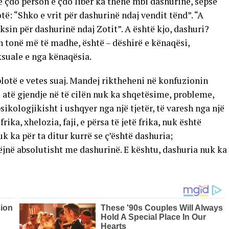
që çdo person e çdo libër ka thënë mbi dashurinë, sepse
të: “Shko e vrit për dashurinë ndaj vendit tënd”. “A
eksin për dashurinë ndaj Zotit”. A është kjo, dashuri?
n tonë më të madhe, është – dëshirë e kënaqësi,
ksuale e nga kënaqësia.
e plotë e vetes suaj. Mandej riktheheni në konfuzionin
ni atë gjendje në të cilën nuk ka shqetësime, probleme,
psikologjikisht i ushqyer nga një tjetër, të varesh nga një
frika, xhelozia, faji, e përsa të jetë frika, nuk është
 ka për ta ditur kurrë se ç’është dashuria;
jnë absolutisht me dashurinë. E kështu, dashuria nuk ka