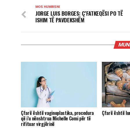
MOS HUMBISNI
JORGE LUIS BORGES: Ç’FATKEQËSI PO TË
ISHIM TË PAVDEKSHËM
MUND
Çfarë është vaginoplastika, procedura
Çfarë është lu
që i’u nënshtrua Michelle Comi për të
rifituar virgjërinë