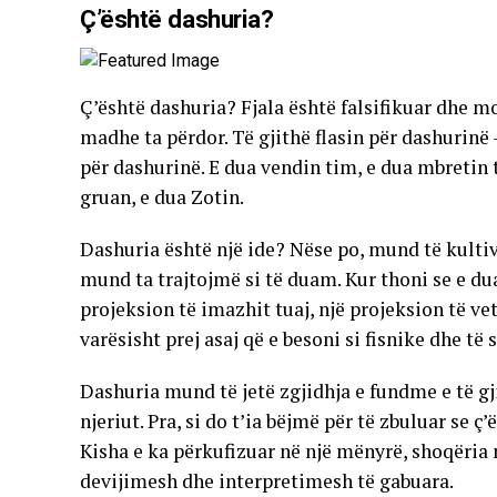
Ç’është dashuria?
Ç’është dashuria? Fjala është falsifikuar dhe 
madhe ta përdor. Të gjithë flasin për dashurinë
për dashurinë. E dua vendin tim, e dua mbretin t
gruan, e dua Zotin.
Dashuria është një ide? Nëse po, mund të kulti
mund ta trajtojmë si të duam. Kur thoni se e du
projeksion të imazhit tuaj, një projeksion të v
varësisht prej asaj që e besoni si fisnike dhe të 
Dashuria mund të jetë zgjidhja e fundme e të 
njeriut. Pra, si do t’ia bëjmë për të zbuluar se
Kisha e ka përkufizuar në një mënyrë, shoqëria n
devijimesh dhe interpretimesh të gabuara.