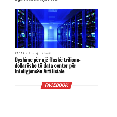
RADAR
9 muaj më herët
Dyshime për një fluskë triliona-
dollarëshe të data center për
Inteligjencën Artificiale
FACEBOOK