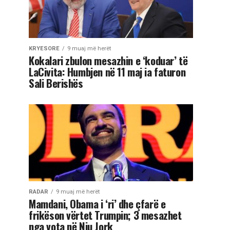
KRYESORE
9 muaj më herët
Kokalari zbulon mesazhin e ‘koduar’ të
LaCivita: Humbjen në 11 maj ia faturon
Sali Berishës
RADAR
9 muaj më herët
Mamdani, Obama i ‘ri’ dhe çfarë e
frikëson vërtet Trumpin; 3 mesazhet
nga vota në Nju Jork