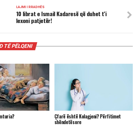
LAJMI I RRADHËS
10 librat e Ismail Kadaresë që duhet t’i
lexoni patjetër!
 TË PËLQENI
mturia?
Çfarë është Kolagjeni? Përfitimet
shëndetësore