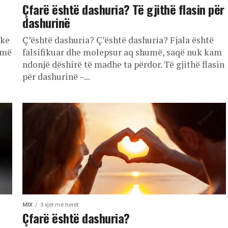
Çfarë është dashuria? Të gjithë flasin për
dashurinë
ike
Ç’është dashuria? Ç’është dashuria? Fjala është
 më
falsifikuar dhe molepsur aq shumë, saqë nuk kam
ndonjë dëshirë të madhe ta përdor. Të gjithë flasin
për dashurinë –...
MIX
3 vjet më herët
Çfarë është dashuria?