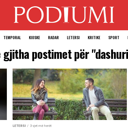
TEMPORAL
KIOSKE
RADAR
LETERSI
KRITIKE
SPORT
 gjitha postimet për "dashur
LETERSI
3 vjet më herët