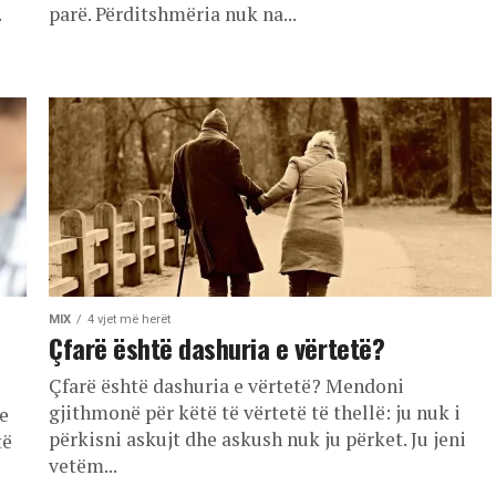
.
parë. Përditshmëria nuk na...
MIX
4 vjet më herët
Çfarë është dashuria e vërtetë?
Çfarë është dashuria e vërtetë? Mendoni
gjithmonë për këtë të vërtetë të thellë: ju nuk i
e
përkisni askujt dhe askush nuk ju përket. Ju jeni
të
vetëm...