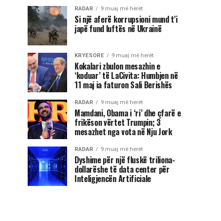
RADAR
9 muaj më herët
Si një aferë korrupsioni mund t’i
japë fund luftës në Ukrainë
KRYESORE
9 muaj më herët
Kokalari zbulon mesazhin e
‘koduar’ të LaCivita: Humbjen në
11 maj ia faturon Sali Berishës
RADAR
9 muaj më herët
Mamdani, Obama i ‘ri’ dhe çfarë e
frikëson vërtet Trumpin; 3
mesazhet nga vota në Nju Jork
RADAR
9 muaj më herët
Dyshime për një fluskë triliona-
dollarëshe të data center për
Inteligjencën Artificiale