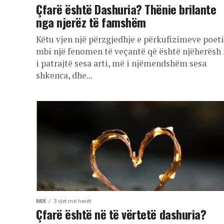
Çfarë është Dashuria? Thënie brilante
nga njerëz të famshëm
Këtu vjen një përzgjedhje e përkufizimeve poet
mbi një fenomen të veçantë që është njëherësh
i patrajtë sesa arti, më i njëmendshëm sesa
shkenca, dhe...
MIX
3 vjet më herët
Çfarë është në të vërtetë dashuria?