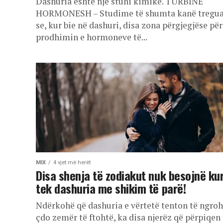
Dashuria është një stuhi kimike. TURBINË
HORMONESH – Studime të shumta kanë tregua
se, kur bie në dashuri, disa zona përgjegjëse për
prodhimin e hormoneve të...
MIX
4 vjet më herët
Disa shenja të zodiakut nuk besojnë ku
tek dashuria me shikim të parë!
Ndërkohë që dashuria e vërtetë tenton të ngro
çdo zemër të ftohtë, ka disa njerëz që përpiqen 