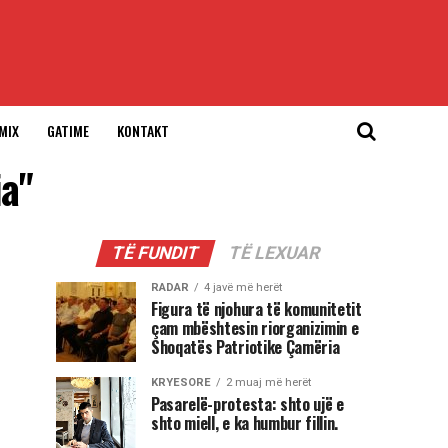
MIX
GATIME
KONTAKT
ia"
TË FUNDIT
TË LEXUAR
RADAR
4 javë më herët
Figura të njohura të komunitetit
çam mbështesin riorganizimin e
Shoqatës Patriotike Çamëria
KRYESORE
2 muaj më herët
Pasarelë-protesta: shto ujë e
shto miell, e ka humbur fillin.