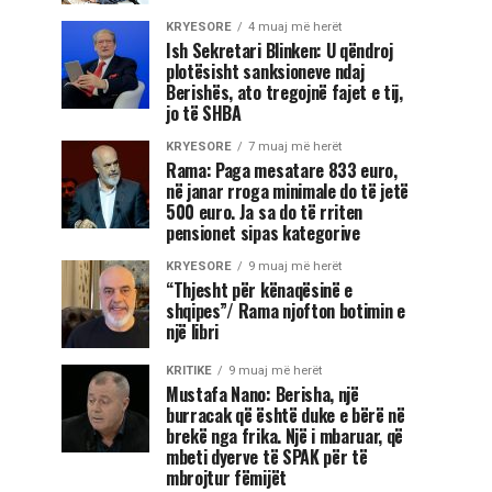
KRYESORE
4 muaj më herët
Ish Sekretari Blinken: U qëndroj
plotësisht sanksioneve ndaj
Berishës, ato tregojnë fajet e tij,
jo të SHBA
KRYESORE
7 muaj më herët
Rama: Paga mesatare 833 euro,
në janar rroga minimale do të jetë
500 euro. Ja sa do të rriten
pensionet sipas kategorive
KRYESORE
9 muaj më herët
“Thjesht për kënaqësinë e
shqipes”/ Rama njofton botimin e
një libri
KRITIKE
9 muaj më herët
Mustafa Nano: Berisha, një
burracak që është duke e bërë në
brekë nga frika. Një i mbaruar, që
mbeti dyerve të SPAK për të
mbrojtur fëmijët