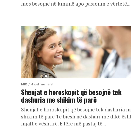
mos besojnë në kiminë apo pasionin e vërtetë...
MIX
4 vjet më herët
Shenjat e horoskopit që besojnë tek
dashuria me shikim të parë
Shenjat e horoskopit që besojnë tek dashuria m
shikim të parë Të biesh në dashuri me dikë ësh
mjaft e vështirë. E lëre më pastaj të...