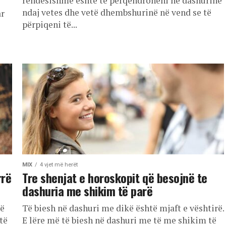
rëndësishme është të përqendroheni në dashurinë
ndaj vetes dhe vetë dhembshurinë në vend se të
r
përpiqeni të...
MIX
4 vjet më herët
rrë
Tre shenjat e horoskopit që besojnë te
dashuria me shikim të parë
hë
Të biesh në dashuri me dikë është mjaft e vështirë.
të
E lëre më të biesh në dashuri me të me shikim të