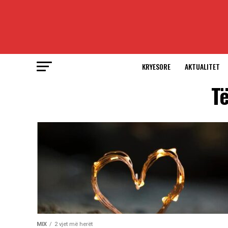
KRYESORE
AKTUALITET
Të
MIX
2 vjet më herët