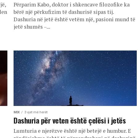
jë,
Përparim Kabo, doktor i shkencave filozofike ka
len
bërë një përkufizim të dashurisë sipas tij.
Dashuria në jetë është vetëm një, pasioni mund të
jetë shumës –...
MIX
3 vjet më herët
Dashuria për veten është çelësi i jetës
Lumturia e njerëzve është një betejë e humbur. E