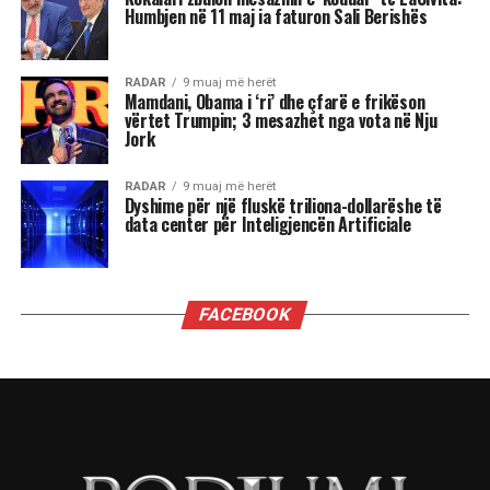
marrëdhënie dhe sfida ekonomike. Për disa
shenja, kjo është një javë premtuese që hap dyer
të reja, për të tjera, një moment i ndjeshëm ku
fati kërkon maturi dhe vetëpërmbajtje
Çdo shenjë do ta ndjejë këtë energji ndryshe nga
përplasjet emocionale të Dashit dhe pasiguritë e
Shigjetarit, te balancimi personal i Peshores dhe
fuqia komunikuese e Ujorit. Por një gjë është e
sigurt: qielli është në lëvizje dhe kush është i
gatshëm të dëgjojë mesazhet e tij, mund të dalë
më i fortë.
“Kemi një ditë të bukur. Është ekuinoksi i
vjeshtës. Dita barazohet me natën, dielli është
futur tashmë në Peshore. Dhe duke u futur Dielli