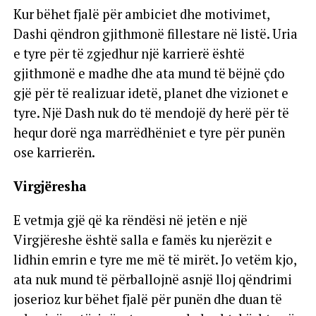
Kur bëhet fjalë për ambiciet dhe motivimet,
Dashi qëndron gjithmonë fillestare në listë. Uria
e tyre për të zgjedhur një karrierë është
gjithmonë e madhe dhe ata mund të bëjnë çdo
gjë për të realizuar idetë, planet dhe vizionet e
tyre. Një Dash nuk do të mendojë dy herë për të
hequr dorë nga marrëdhëniet e tyre për punën
ose karrierën.
Virgjëresha
E vetmja gjë që ka rëndësi në jetën e një
Virgjëreshe është salla e famës ku njerëzit e
lidhin emrin e tyre me më të mirët. Jo vetëm kjo,
ata nuk mund të përballojnë asnjë lloj qëndrimi
joserioz kur bëhet fjalë për punën dhe duan të