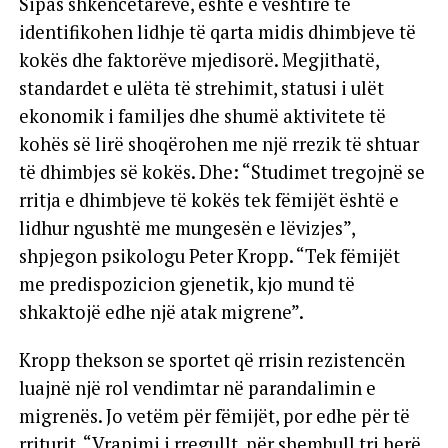
Sipas shkencëtarëve, është e vështirë të
identifikohen lidhje të qarta midis dhimbjeve të
kokës dhe faktorëve mjedisorë. Megjithatë,
standardet e ulëta të strehimit, statusi i ulët
ekonomik i familjes dhe shumë aktivitete të
kohës së lirë shoqërohen me një rrezik të shtuar
të dhimbjes së kokës. Dhe: “Studimet tregojnë se
rritja e dhimbjeve të kokës tek fëmijët është e
lidhur ngushtë me mungesën e lëvizjes”,
shpjegon psikologu Peter Kropp. “Tek fëmijët
me predispozicion gjenetik, kjo mund të
shkaktojë edhe një atak migrene”.
Kropp thekson se sportet që rrisin rezistencën
luajnë një rol vendimtar në parandalimin e
migrenës. Jo vetëm për fëmijët, por edhe për të
rriturit. “Vrapimi i rregullt, për shembull tri herë