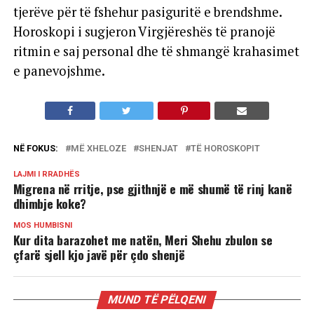
tjerëve për të fshehur pasiguritë e brendshme.
Horoskopi i sugjeron Virgjëreshës të pranojë
ritmin e saj personal dhe të shmangë krahasimet
e panevojshme.
NË FOKUS:
MË XHELOZE
SHENJAT
TË HOROSKOPIT
LAJMI I RRADHËS
Migrena në rritje, pse gjithnjë e më shumë të rinj kanë
dhimbje koke?
MOS HUMBISNI
Kur dita barazohet me natën, Meri Shehu zbulon se
çfarë sjell kjo javë për çdo shenjë
MUND TË PËLQENI