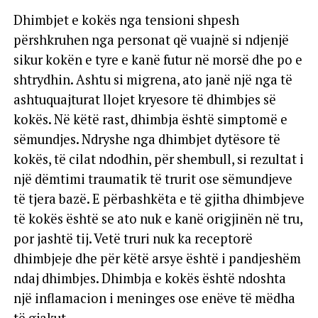
Dhimbjet e kokës nga tensioni shpesh
përshkruhen nga personat që vuajnë si ndjenjë
sikur kokën e tyre e kanë futur në morsë dhe po e
shtrydhin. Ashtu si migrena, ato janë një nga të
ashtuquajturat llojet kryesore të dhimbjes së
kokës. Në këtë rast, dhimbja është simptomë e
sëmundjes. Ndryshe nga dhimbjet dytësore të
kokës, të cilat ndodhin, për shembull, si rezultat i
një dëmtimi traumatik të trurit ose sëmundjeve
të tjera bazë. E përbashkëta e të gjitha dhimbjeve
të kokës është se ato nuk e kanë origjinën në tru,
por jashtë tij. Vetë truri nuk ka receptorë
dhimbjeje dhe për këtë arsye është i pandjeshëm
ndaj dhimbjes. Dhimbja e kokës është ndoshta
një inflamacion i meninges ose enëve të mëdha
të gjakut.