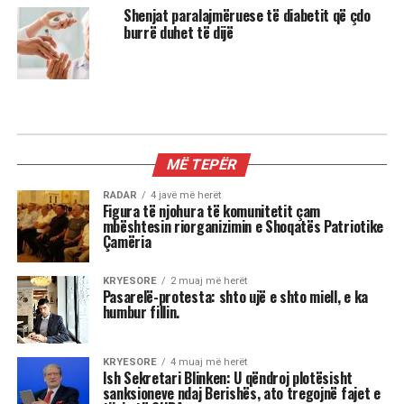
Shenjat paralajmëruese të diabetit që çdo
burrë duhet të dijë
MIX
Kur dita barazohet me natën, Meri
Shehu zbulon se çfarë sjell kjo javë
për çdo shenjë