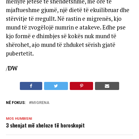
mënyrë jetese të shëndetshme, me orë të
mjaftueshme gjumë, një dietë të ekuilibruar dhe
stërvitje të rregullt. Në rastin e migrenës, kjo
mund të zvogëlojë numrin e atakeve. Edhe pse
kjo formë e dhimbjes së kokës nuk mund të
shërohet, ajo mund të zhduket sërish gjatë
pubertetit.
/
DW
NË FOKUS:
MIGRENA
MOS HUMBISNI
3 shenjat më xheloze të horoskopit