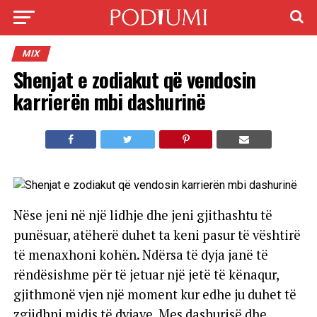
MIX
Shenjat e zodiakut që vendosin
karrierën mbi dashurinë
Nëse jeni në një lidhje dhe jeni gjithashtu të
punësuar, atëherë duhet ta keni pasur të vështirë
të menaxhoni kohën. Ndërsa të dyja janë të
rëndësishme për të jetuar një jetë të kënaqur,
gjithmonë vjen një moment kur edhe ju duhet të
zgjidhni midis të dyjave. Mes dashurisë dhe