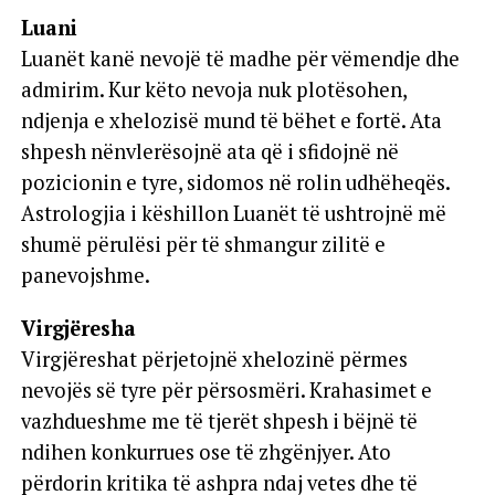
Luani
Luanët kanë nevojë të madhe për vëmendje dhe
admirim. Kur këto nevoja nuk plotësohen,
ndjenja e xhelozisë mund të bëhet e fortë. Ata
shpesh nënvlerësojnë ata që i sfidojnë në
pozicionin e tyre, sidomos në rolin udhëheqës.
Astrologjia i këshillon Luanët të ushtrojnë më
shumë përulësi për të shmangur zilitë e
panevojshme.
Virgjëresha
Virgjëreshat përjetojnë xhelozinë përmes
nevojës së tyre për përsosmëri. Krahasimet e
vazhdueshme me të tjerët shpesh i bëjnë të
ndihen konkurrues ose të zhgënjyer. Ato
përdorin kritika të ashpra ndaj vetes dhe të