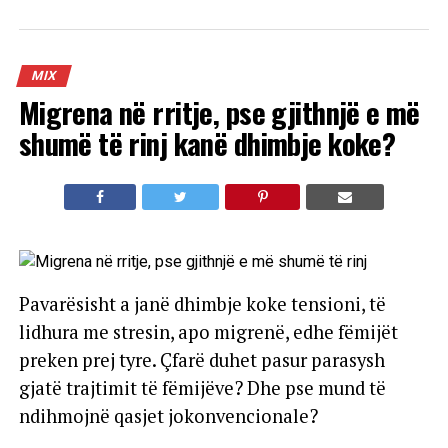
MIX
Migrena në rritje, pse gjithnjë e më
shumë të rinj kanë dhimbje koke?
Pavarësisht a janë dhimbje koke tensioni, të
lidhura me stresin, apo migrenë, edhe fëmijët
preken prej tyre. Çfarë duhet pasur parasysh
gjatë trajtimit të fëmijëve? Dhe pse mund të
ndihmojnë qasjet jokonvencionale?