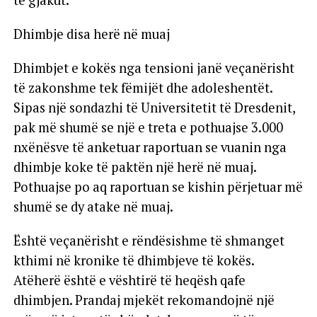
Dhimbje disa herë në muaj
Dhimbjet e kokës nga tensioni janë veçanërisht
të zakonshme tek fëmijët dhe adoleshentët.
Sipas një sondazhi të Universitetit të Dresdenit,
pak më shumë se një e treta e pothuajse 3.000
nxënësve të anketuar raportuan se vuanin nga
dhimbje koke të paktën një herë në muaj.
Pothuajse po aq raportuan se kishin përjetuar më
shumë se dy atake në muaj.
Është veçanërisht e rëndësishme të shmanget
kthimi në kronike të dhimbjeve të kokës.
Atëherë është e vështirë të heqësh qafe
dhimbjen. Prandaj mjekët rekomandojnë një