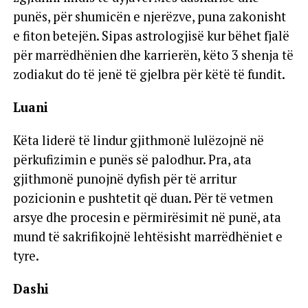
punës, për shumicën e njerëzve, puna zakonisht
e fiton betejën. Sipas astrologjisë kur bëhet fjalë
për marrëdhënien dhe karrierën, këto 3 shenja të
zodiakut do të jenë të gjelbra për këtë të fundit.
Luani
Këta liderë të lindur gjithmonë lulëzojnë në
përkufizimin e punës së palodhur. Pra, ata
gjithmonë punojnë dyfish për të arritur
pozicionin e pushtetit që duan. Për të vetmen
arsye dhe procesin e përmirësimit në punë, ata
mund të sakrifikojnë lehtësisht marrëdhëniet e
tyre.
Dashi