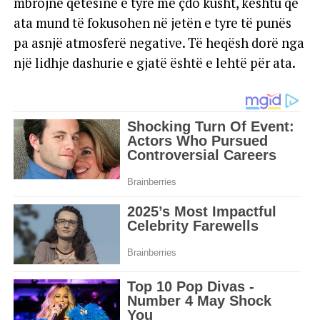
mbrojnë qetësinë e tyre me çdo kusht, kështu që
ata mund të fokusohen në jetën e tyre të punës
pa asnjë atmosferë negative. Të heqësh dorë nga
një lidhje dashurie e gjatë është e lehtë për ata.