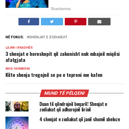
NË FOKUS:
SHENJAT E ZODIAKUT
LAJMI I RRADHËS
3 shenjat e horoskopit që zakonisht nuk mbajnë miqësi
afatgjata
MOS HUMBISNI
Këto shenja tregojnë se po e teproni me kafen
MUND TË PËLQENI
Duan të qëndrojnë beqarë! Shenjat e
zodiakut që adhurojnë lirinë
4 shenjat e zodiakut që janë shumë xheloze