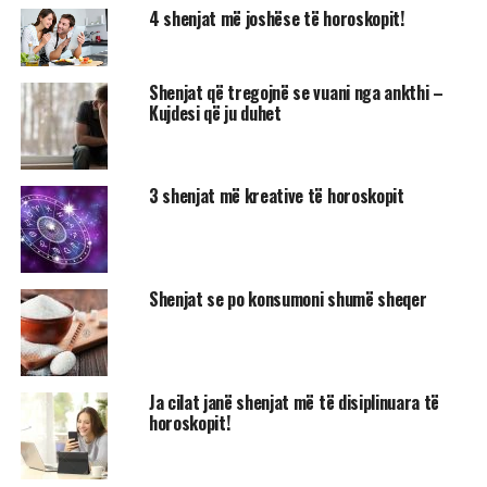
4 shenjat më joshëse të horoskopit!
Shenjat që tregojnë se vuani nga ankthi –
Kujdesi që ju duhet
3 shenjat më kreative të horoskopit
Shenjat se po konsumoni shumë sheqer
Ja cilat janë shenjat më të disiplinuara të
horoskopit!