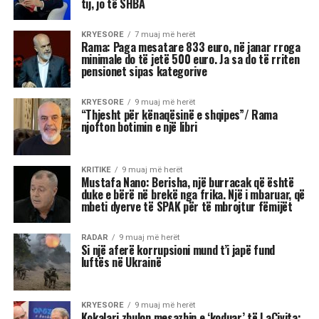
Stina e vjeshtës ka nisur me një energji kozmike
të jashtëzakonshme dhe këtë javë yjet nuk
premtojnë qetësi! Në studion e “Rudina” në Tv
Klan, astrologia Meri Shehu bëri parashikimin
për 12 shenjat e horoskopit, duke e quajtur këtë
periudhë një “pikë kthese” në shumë aspekte të
jetës. Me Diellin që ka hyrë në shenjën e
Peshores dhe Marsin që po futet në Akrep,
universi na fton të kërkojmë ekuilibër, të
rigjejmë veten dhe të marrim vendime që do të
na ndikojnë për muaj me radhë.
“Është ekuinoksi i vjeshtës, dita barazohet me
natën dhe na fton në reflektim”, tha Shehu, duke
nënvizuar se kjo javë do të shënohet nga
tensione, lëvizje të papritura, dinamizëm në