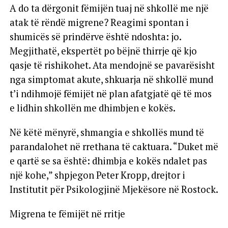
A do ta dërgonit fëmijën tuaj në shkollë me një
atak të rëndë migrene? Reagimi spontan i
shumicës së prindërve është ndoshta: jo.
Megjithatë, ekspertët po bëjnë thirrje që kjo
qasje të rishikohet. Ata mendojnë se pavarësisht
nga simptomat akute, shkuarja në shkollë mund
t’i ndihmojë fëmijët në plan afatgjatë që të mos
e lidhin shkollën me dhimbjen e kokës.
Në këtë mënyrë, shmangia e shkollës mund të
parandalohet në rrethana të caktuara. “Duket më
e qartë se sa është: dhimbja e kokës ndalet pas
një kohe,” shpjegon Peter Kropp, drejtor i
Institutit për Psikologjinë Mjekësore në Rostock.
Migrena te fëmijët në rritje