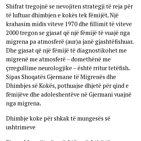
Shifrat tregojnë se nevojiten strategji të reja për
të luftuar dhimbjen e kokës tek fëmijët. Një
krahasim midis viteve 1970 dhe fillimit të viteve
2000 tregon se gjasat që një fëmijë të vuajë nga
migrena pa atmosferë (aur)a janë gjashtëfishuar.
Dhe gjasat që një fëmijë të diagnostikohet me
migrenë me atmosferë – domethënë me
çrregullime neurologjike – është rritur tetëfish.
Sipas Shoqatës Gjermane të Migrenës dhe
Dhimbjes së Kokës, pothuajse dhjetë për qind e
fëmijëve dhe adoleshentëve në Gjermani vuajnë
nga migrena.
Dhimbje koke për shkak të mungesës së
ushtrimeve