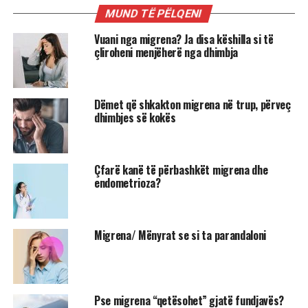
MUND TË PËLQENI
Vuani nga migrena? Ja disa këshilla si të
çliroheni menjëherë nga dhimbja
Dëmet që shkakton migrena në trup, përveç
dhimbjes së kokës
Çfarë kanë të përbashkët migrena dhe
endometrioza?
Migrena/ Mënyrat se si ta parandaloni
Pse migrena “qetësohet” gjatë fundjavës?