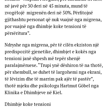
në javë për 30 deri në 45 minuta, mund të
zvogëlojë migrenën deri në 50%. Përfitojnë
gjithashtu personat që nuk vuajnë nga migrena,
por vuajnë nga dhimbje koke tensioni të
përsëritura”.
Ndryshe nga migrena, për të cilën ekziston një
predispozitë gjenetike, dhimbjet e kokës nga
tensioni janë shpesh më tepër shenjë
paralajmëruese. “Trupi ynë dëshiron të na thotë,
për shembull, se duhet të largohemi nga ekrani,
të lëvizim dhe të marrim pak ajër të pastër”,
thotë mjeku dhe psikologu Hartmut Göbel nga
Klinika e Dhimbjeve në Kiel.
Dhimbje koke tensioni