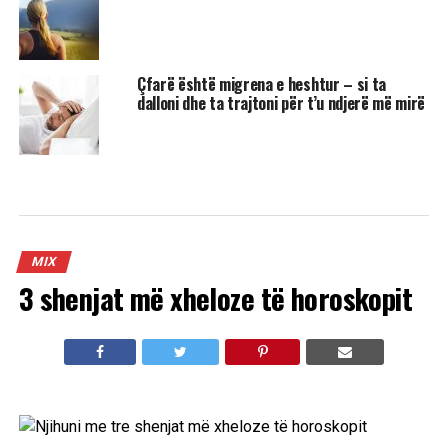
Çfarë është migrena e heshtur – si ta
dalloni dhe ta trajtoni për t’u ndjerë më mirë
MIX
3 shenjat më xheloze të horoskopit