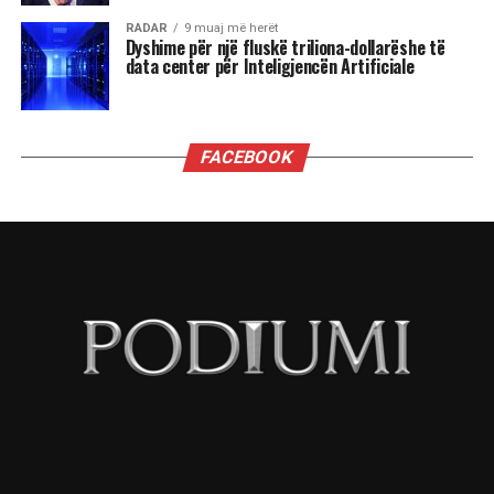
Çdo shenjë do ta ndjejë këtë energji ndryshe nga
përplasjet emocionale të Dashit dhe pasiguritë e
Shigjetarit, te balancimi personal i Peshores dhe
fuqia komunikuese e Ujorit. Por një gjë është e
sigurt: qielli është në lëvizje dhe kush është i
gatshëm të dëgjojë mesazhet e tij, mund të dalë
më i fortë.
“Kemi një ditë të bukur. Është ekuinoksi i
vjeshtës. Dita barazohet me natën, dielli është
futur tashmë në Peshore. Dhe duke u futur Dielli
në Peshore kërkojmë një ekuilibrim sepse na
pret një dimër i gjatë përpara. E rëndësishme
është do të gjejmë një ekuilibër, por nesër futet
Marsi në Akrep, është futur edhe Mërkuri në
Peshore, ku takohet sot me hënën dhe do të kemi