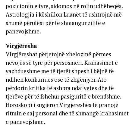
pozicionin e tyre, sidomos në rolin udhëheqës.
Astrologjia i këshillon Luanët të ushtrojnë më
shumë përulësi për të shmangur zilitë e
panevojshme.
Virgjëresha
Virgjëreshat përjetojnë xhelozinë përmes
nevojës së tyre për përsosmëri. Krahasimet e
vazhdueshme me të tjerët shpesh i bëjnë të
ndihen konkurrues ose të zhgënjyer. Ato
përdorin kritika të ashpra ndaj vetes dhe të
tjerëve për të fshehur pasiguritë e brendshme.
Horoskopi i sugjeron Virgjëreshës të pranojë
ritmin e saj personal dhe të shmangë krahasimet
e panevojshme.