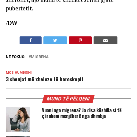
pubertetit.
/
DW
NË FOKUS:
MIGRENA
MOS HUMBISNI
3 shenjat më xheloze të horoskopit
MUND TË PËLQENI
Vuani nga migrena? Ja disa këshilla si të
çliroheni menjëherë nga dhimbja