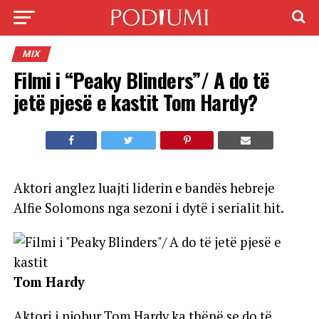
MIX
Filmi i “Peaky Blinders”/ A do të
jetë pjesë e kastit Tom Hardy?
Aktori anglez luajti liderin e bandës hebreje
Alfie Solomons nga sezoni i dytë i serialit hit.
Tom Hardy
Aktori i njohur Tom Hardy ka thënë se do të