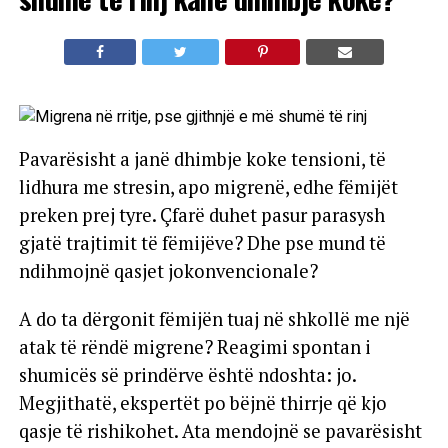
Pavarësisht a janë dhimbje koke tensioni, të
lidhura me stresin, apo migrenë, edhe fëmijët
preken prej tyre. Çfarë duhet pasur parasysh
gjatë trajtimit të fëmijëve? Dhe pse mund të
ndihmojnë qasjet jokonvencionale?
A do ta dërgonit fëmijën tuaj në shkollë me një
atak të rëndë migrene? Reagimi spontan i
shumicës së prindërve është ndoshta: jo.
Megjithatë, ekspertët po bëjnë thirrje që kjo
qasje të rishikohet. Ata mendojnë se pavarësisht