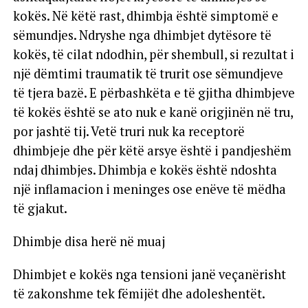
kokës. Në këtë rast, dhimbja është simptomë e
sëmundjes. Ndryshe nga dhimbjet dytësore të
kokës, të cilat ndodhin, për shembull, si rezultat i
një dëmtimi traumatik të trurit ose sëmundjeve
të tjera bazë. E përbashkëta e të gjitha dhimbjeve
të kokës është se ato nuk e kanë origjinën në tru,
por jashtë tij. Vetë truri nuk ka receptorë
dhimbjeje dhe për këtë arsye është i pandjeshëm
ndaj dhimbjes. Dhimbja e kokës është ndoshta
një inflamacion i meninges ose enëve të mëdha
të gjakut.
Dhimbje disa herë në muaj
Dhimbjet e kokës nga tensioni janë veçanërisht
të zakonshme tek fëmijët dhe adoleshentët.