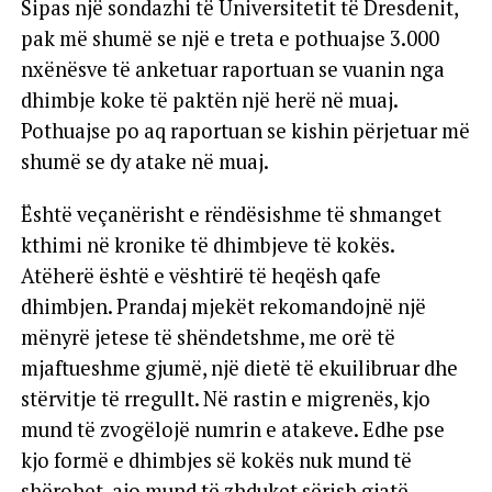
Sipas një sondazhi të Universitetit të Dresdenit,
pak më shumë se një e treta e pothuajse 3.000
nxënësve të anketuar raportuan se vuanin nga
dhimbje koke të paktën një herë në muaj.
Pothuajse po aq raportuan se kishin përjetuar më
shumë se dy atake në muaj.
Është veçanërisht e rëndësishme të shmanget
kthimi në kronike të dhimbjeve të kokës.
Atëherë është e vështirë të heqësh qafe
dhimbjen. Prandaj mjekët rekomandojnë një
mënyrë jetese të shëndetshme, me orë të
mjaftueshme gjumë, një dietë të ekuilibruar dhe
stërvitje të rregullt. Në rastin e migrenës, kjo
mund të zvogëlojë numrin e atakeve. Edhe pse
kjo formë e dhimbjes së kokës nuk mund të
shërohet, ajo mund të zhduket sërish gjatë