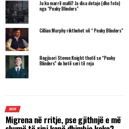
Ju ka marrë malli? Ja disa detaje (dhe foto)
nga “Peaky Blinders”
Cillian Murphy rikthehet në “ Peaky Blinders”
Regjisori Steven Knight thotë se “Peaky
Blinders” do ketë seri të reja
MIX
Migrena në rritje, pse gjithnjë e më
shumë të rinj kanë dhimbje koke?