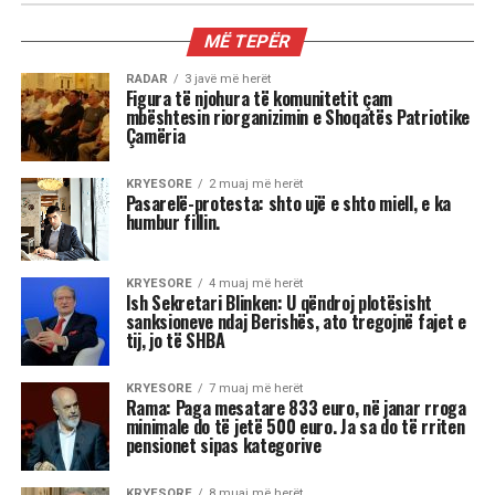
MIX
Kur dita barazohet me natën, Meri
Shehu zbulon se çfarë sjell kjo javë
për çdo shenjë
Stina e vjeshtës ka nisur me një energji kozmike
të jashtëzakonshme dhe këtë javë yjet nuk
premtojnë qetësi! Në studion e “Rudina” në Tv
Klan, astrologia Meri Shehu bëri parashikimin