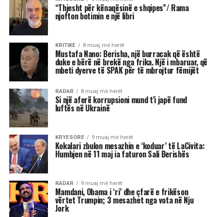
për 12 shenjat e horoskopit, duke e quajtur këtë
periudhë një “pikë kthese” në shumë aspekte të
jetës. Me Diellin që ka hyrë në shenjën e
Peshores dhe Marsin që po futet në Akrep,
universi na fton të kërkojmë ekuilibër, të
rigjejmë veten dhe të marrim vendime që do të
na ndikojnë për muaj me radhë.
“Është ekuinoksi i vjeshtës, dita barazohet me
natën dhe na fton në reflektim”, tha Shehu, duke
nënvizuar se kjo javë do të shënohet nga
tensione, lëvizje të papritura, dinamizëm në
marrëdhënie dhe sfida ekonomike. Për disa
shenja, kjo është një javë premtuese që hap dyer
të reja, për të tjera, një moment i ndjeshëm ku
fati kërkon maturi dhe vetëpërmbajtje