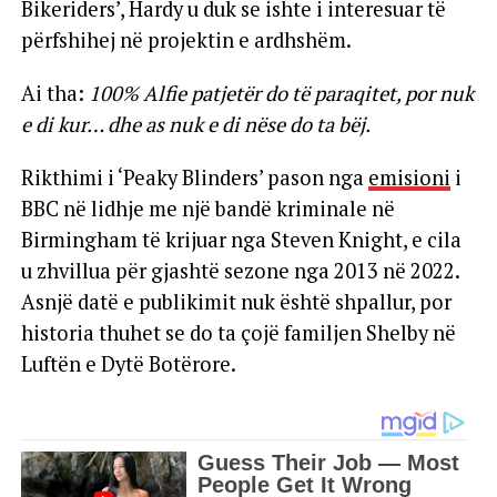
Bikeriders’, Hardy u duk se ishte i interesuar të
përfshihej në projektin e ardhshëm.
Ai tha:
100% Alfie patjetër do të paraqitet, por nuk
e di kur… dhe as nuk e di nëse do ta bëj.
Rikthimi i ‘Peaky Blinders’ pason nga
emisioni
i
BBC në lidhje me një bandë kriminale në
Birmingham të krijuar nga Steven Knight, e cila
u zhvillua për gjashtë sezone nga 2013 në 2022.
Asnjë datë e publikimit nuk është shpallur, por
historia thuhet se do ta çojë familjen Shelby në
Luftën e Dytë Botërore.