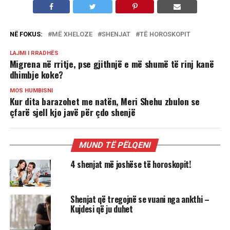
NË FOKUS:
MË XHELOZE
SHENJAT
TË HOROSKOPIT
LAJMI I RRADHËS
Migrena në rritje, pse gjithnjë e më shumë të rinj kanë
dhimbje koke?
MOS HUMBISNI
Kur dita barazohet me natën, Meri Shehu zbulon se
çfarë sjell kjo javë për çdo shenjë
MUND TË PËLQENI
4 shenjat më joshëse të horoskopit!
Shenjat që tregojnë se vuani nga ankthi –
Kujdesi që ju duhet