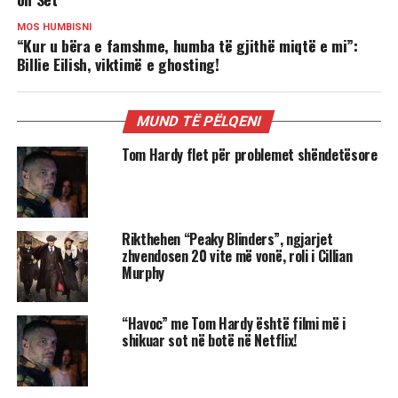
MOS HUMBISNI
“Kur u bëra e famshme, humba të gjithë miqtë e mi”:
Billie Eilish, viktimë e ghosting!
MUND TË PËLQENI
Tom Hardy flet për problemet shëndetësore
Rikthehen “Peaky Blinders”, ngjarjet
zhvendosen 20 vite më vonë, roli i Cillian
Murphy
“Havoc” me Tom Hardy është filmi më i
shikuar sot në botë në Netflix!