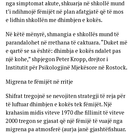
nga simptomat akute, shkuarja në shkollë mund
t’i ndihmojë fëmijët në plan afatgjatë që të mos
e lidhin shkollën me dhimbjen e kokës.
Në këtë mënyrë, shmangia e shkollës mund të
parandalohet në rrethana të caktuara. “Duket më
e qartë se sa është: dhimbja e kokës ndalet pas
një kohe,” shpjegon Peter Kropp, drejtor i
Institutit për Psikologjinë Mjekësore në Rostock.
Migrena te fëmijët në rritje
Shifrat tregojnë se nevojiten strategji të reja për
të luftuar dhimbjen e kokës tek fëmijët. Një
krahasim midis viteve 1970 dhe fillimit të viteve
2000 tregon se gjasat që një fëmijë të vuajë nga
migrena pa atmosferë (aur)a janë gjashtëfishuar.