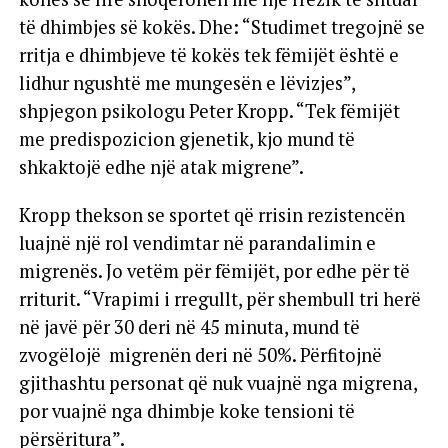
të dhimbjes së kokës. Dhe: “Studimet tregojnë se
rritja e dhimbjeve të kokës tek fëmijët është e
lidhur ngushtë me mungesën e lëvizjes”,
shpjegon psikologu Peter Kropp. “Tek fëmijët
me predispozicion gjenetik, kjo mund të
shkaktojë edhe një atak migrene”.
Kropp thekson se sportet që rrisin rezistencën
luajnë një rol vendimtar në parandalimin e
migrenës. Jo vetëm për fëmijët, por edhe për të
rriturit. “Vrapimi i rregullt, për shembull tri herë
në javë për 30 deri në 45 minuta, mund të
zvogëlojë migrenën deri në 50%. Përfitojnë
gjithashtu personat që nuk vuajnë nga migrena,
por vuajnë nga dhimbje koke tensioni të
përsëritura”.