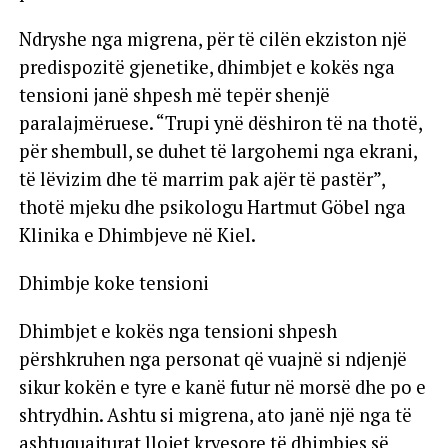
Ndryshe nga migrena, për të cilën ekziston një
predispozitë gjenetike, dhimbjet e kokës nga
tensioni janë shpesh më tepër shenjë
paralajmëruese. “Trupi ynë dëshiron të na thotë,
për shembull, se duhet të largohemi nga ekrani,
të lëvizim dhe të marrim pak ajër të pastër”,
thotë mjeku dhe psikologu Hartmut Göbel nga
Klinika e Dhimbjeve në Kiel.
Dhimbje koke tensioni
Dhimbjet e kokës nga tensioni shpesh
përshkruhen nga personat që vuajnë si ndjenjë
sikur kokën e tyre e kanë futur në morsë dhe po e
shtrydhin. Ashtu si migrena, ato janë një nga të
ashtuquajturat llojet kryesore të dhimbjes së