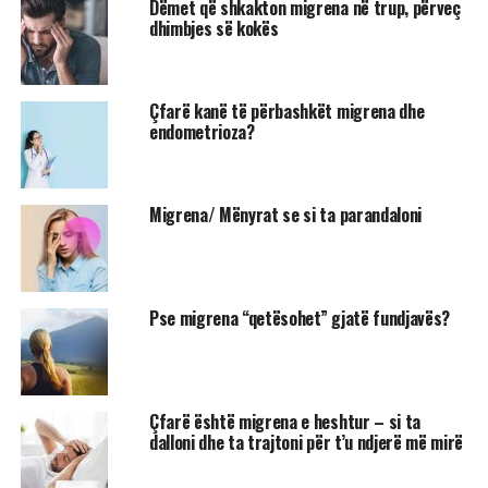
Dëmet që shkakton migrena në trup, përveç
dhimbjes së kokës
Çfarë kanë të përbashkët migrena dhe
endometrioza?
Migrena/ Mënyrat se si ta parandaloni
Pse migrena “qetësohet” gjatë fundjavës?
Çfarë është migrena e heshtur – si ta
dalloni dhe ta trajtoni për t’u ndjerë më mirë