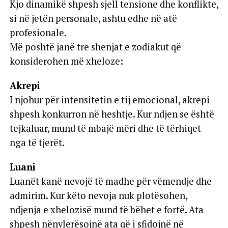
Kjo dinamikë shpesh sjell tensione dhe konflikte,
si në jetën personale, ashtu edhe në atë
profesionale.
Më poshtë janë tre shenjat e zodiakut që
konsiderohen më xheloze:
Akrepi
I njohur për intensitetin e tij emocional, akrepi
shpesh konkurron në heshtje. Kur ndjen se është
tejkaluar, mund të mbajë mëri dhe të tërhiqet
nga të tjerët.
Luani
Luanët kanë nevojë të madhe për vëmendje dhe
admirim. Kur këto nevoja nuk plotësohen,
ndjenja e xhelozisë mund të bëhet e fortë. Ata
shpesh nënvlerësojnë ata që i sfidojnë në