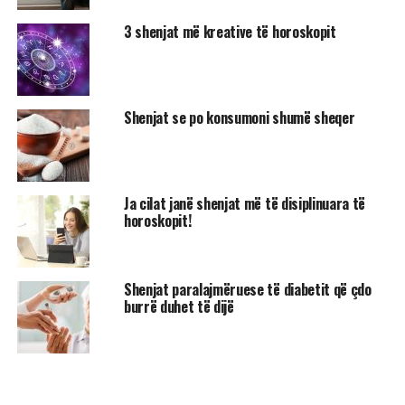
3 shenjat më kreative të horoskopit
Shenjat se po konsumoni shumë sheqer
Ja cilat janë shenjat më të disiplinuara të
horoskopit!
Shenjat paralajmëruese të diabetit që çdo
burrë duhet të dijë