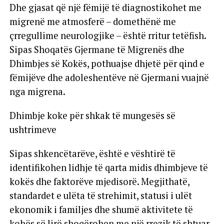
Dhe gjasat që një fëmijë të diagnostikohet me
migrenë me atmosferë – domethënë me
çrregullime neurologjike – është rritur tetëfish.
Sipas Shoqatës Gjermane të Migrenës dhe
Dhimbjes së Kokës, pothuajse dhjetë për qind e
fëmijëve dhe adoleshentëve në Gjermani vuajnë
nga migrena.
Dhimbje koke për shkak të mungesës së
ushtrimeve
Sipas shkencëtarëve, është e vështirë të
identifikohen lidhje të qarta midis dhimbjeve të
kokës dhe faktorëve mjedisorë. Megjithatë,
standardet e ulëta të strehimit, statusi i ulët
ekonomik i familjes dhe shumë aktivitete të
kohës së lirë shoqërohen me një rrezik të shtuar