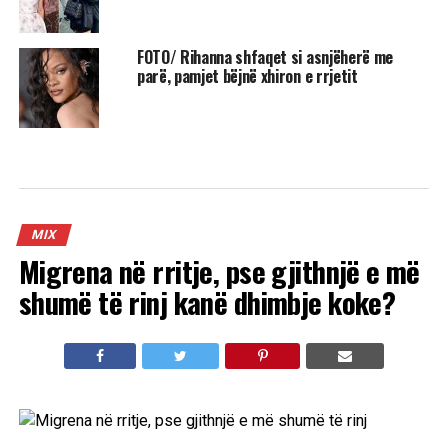
FOTO/ Rihanna shfaqet si asnjëherë me
parë, pamjet bëjnë xhiron e rrjetit
MIX
Migrena në rritje, pse gjithnjë e më
shumë të rinj kanë dhimbje koke?