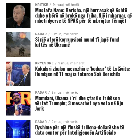
Akrepi
I njohur për intensitetin e tij emocional, akrepi
shpesh konkurron në heshtje. Kur ndjen se është
tejkaluar, mund të mbajë mëri dhe të tërhiqet
nga të tjerët.
Luani
Luanët kanë nevojë të madhe për vëmendje dhe
admirim. Kur këto nevoja nuk plotësohen,
ndjenja e xhelozisë mund të bëhet e fortë. Ata
shpesh nënvlerësojnë ata që i sfidojnë në
pozicionin e tyre, sidomos në rolin udhëheqës.
Astrologjia i këshillon Luanët të ushtrojnë më
shumë përulësi për të shmangur zilitë e
panevojshme.