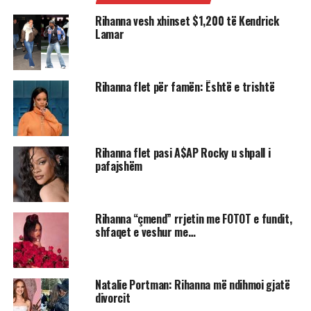
Rihanna vesh xhinset $1,200 të Kendrick
Lamar
Rihanna flet për famën: Është e trishtë
Rihanna flet pasi A$AP Rocky u shpall i
pafajshëm
Rihanna “çmend” rrjetin me FOTOT e fundit,
shfaqet e veshur me…
Natalie Portman: Rihanna më ndihmoi gjatë
divorcit