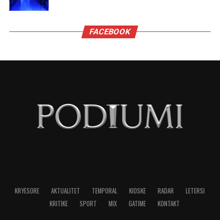
Virgjëresha
Virgjëreshat përjetojnë xhelozinë përmes
nevojës së tyre për përsosmëri. Krahasimet e
vazhdueshme me të tjerët shpesh i bëjnë të
ndihen konkurrues ose të zhgënjyer. Ato
përdorin kritika të ashpra ndaj vetes dhe të
tjerëve për të fshehur pasiguritë e brendshme.
Horoskopi i sugjeron Virgjëreshës të pranojë
ritmin e saj personal dhe të shmangë krahasimet
e panevojshme.
NË FOKUS:
MË XHELOZE
SHENJAT
TË HOROSKOPIT
LAJMI I RRADHËS
Migrena në rritje, pse gjithnjë e më shumë të rinj kanë