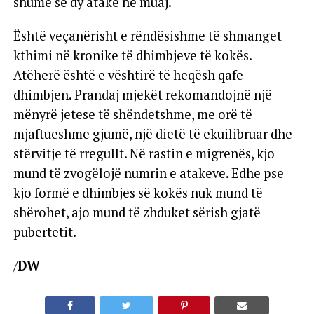
shumë se dy atake në muaj.
Është veçanërisht e rëndësishme të shmanget
kthimi në kronike të dhimbjeve të kokës.
Atëherë është e vështirë të heqësh qafe
dhimbjen. Prandaj mjekët rekomandojnë një
mënyrë jetese të shëndetshme, me orë të
mjaftueshme gjumë, një dietë të ekuilibruar dhe
stërvitje të rregullt. Në rastin e migrenës, kjo
mund të zvogëlojë numrin e atakeve. Edhe pse
kjo formë e dhimbjes së kokës nuk mund të
shërohet, ajo mund të zhduket sërish gjatë
pubertetit.
/
DW