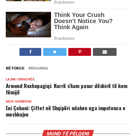
NË FOKUS:
RIHANNA
LAJMI I RRADHËS
Armend Rexhepagiqi: Kurrë s’kam pasur dëshirë të kem
fëmijë
MOS HUMBISNI
Eni Çobani: Çiftet në Shqipëri ndahen nga impotenca e
meshkujve
MUND TË PËLQENI