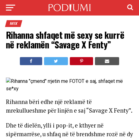
MIX
Rihanna shfaqet më sexy se kurrë
në reklamën “Savage X Fenty”
Rihanna bëri edhe një reklamë të
mrekullueshme për linjën e saj “Savage X Fenty”.
Dhe të dielën, ylli i pop-it, e kthyer në
sipërmarrëse, u shfaq në të brendshme rozë në dy