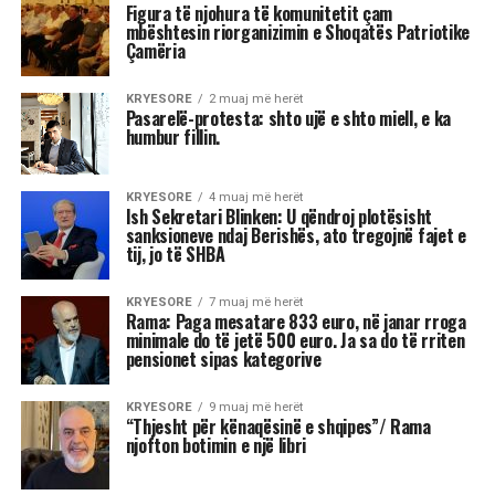
3 shenjat më xheloze të horoskopit
Astrologjia tregon se disa shenja të zodiakut
janë më të prirura të përjetojnë xhelozi, për
shkak të pasigurisë, krenarisë ose nevojës së
fortë për njohje.
Kjo dinamikë shpesh sjell tensione dhe konflikte,
si në jetën personale, ashtu edhe në atë
profesionale.
Më poshtë janë tre shenjat e zodiakut që
konsiderohen më xheloze: