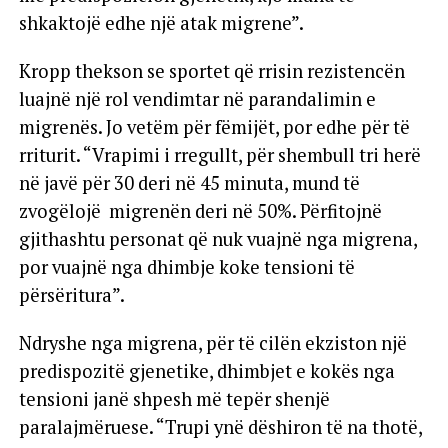
shkaktojë edhe një atak migrene”.
Kropp thekson se sportet që rrisin rezistencën
luajnë një rol vendimtar në parandalimin e
migrenës. Jo vetëm për fëmijët, por edhe për të
rriturit. “Vrapimi i rregullt, për shembull tri herë
në javë për 30 deri në 45 minuta, mund të
zvogëlojë migrenën deri në 50%. Përfitojnë
gjithashtu personat që nuk vuajnë nga migrena,
por vuajnë nga dhimbje koke tensioni të
përsëritura”.
Ndryshe nga migrena, për të cilën ekziston një
predispozitë gjenetike, dhimbjet e kokës nga
tensioni janë shpesh më tepër shenjë
paralajmëruese. “Trupi ynë dëshiron të na thotë,