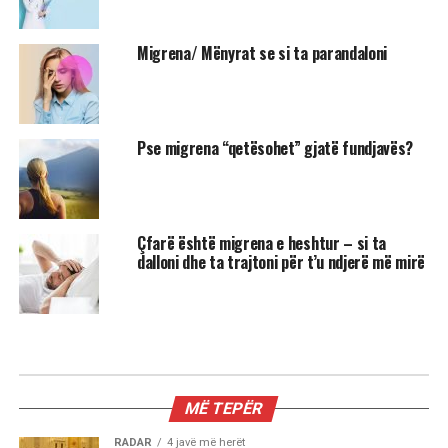
Migrena/ Mënyrat se si ta parandaloni
Pse migrena “qetësohet” gjatë fundjavës?
Çfarë është migrena e heshtur – si ta
dalloni dhe ta trajtoni për t’u ndjerë më mirë
MIX