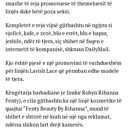
imazhe të reja promovuese të themeluesit të
linjës duke bërë poza seksi.
Kompletet e reja vijnë gjithashtu në ngjyra si
vjollcë, kafe, e zezë, blu e errët, blu e hapur,
jeshile, ndër të tjera, siç shihet në faqen e
internetit të kompanisë, shkruan DailyMail.
Kjo është pjesë e një promovimi të vazhdueshëm
për linjën Lavish Lace që përmban edhe modele
të tjera.
Këngëtarja barbadiane (e lindur Robyn Rihanna
Fenty), e cila gjithashtu ka një linjë kozmetike të
quajtur “Fenty Beauty By Rihanna”, mund të
shihet e shtrirë në krah në një nga reklamat,
ndërsa shikon lart drejt kamerës.