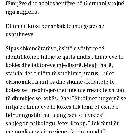
fëmijëve dhe adoleshentëve në Gjermani vuajnë
nga migrena.
Dhimbje koke për shkak të mungesës së
ushtrimeve
Sipas shkencëtarëve, është e vështirë të
identifikohen lidhje të qarta midis dhimbjeve të
kokës dhe faktorëve mjedisorë. Megjithatë,
standardet e ulëta të strehimit, statusi i ulët
ekonomik i familjes dhe shumë aktivitete të
kohës së lirë shoqërohen me një rrezik të shtuar
të dhimbjes së kokës. Dhe: “Studimet tregojnë se
rritja e dhimbjeve të kokës tek fëmijët është e
lidhur ngushtë me mungesën e lëvizjes”,
shpjegon psikologu Peter Kropp. “Tek fëmijët
me predispozicion gjenetik, kjo mund të