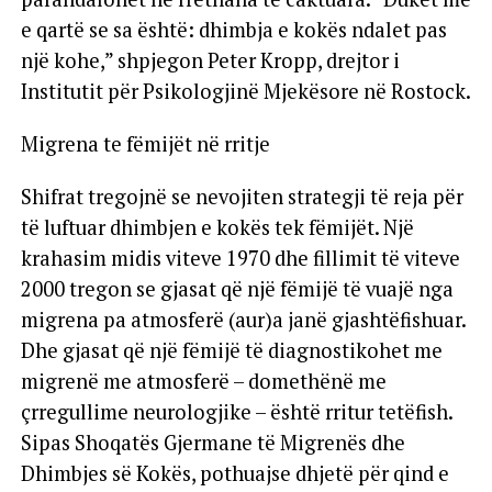
e qartë se sa është: dhimbja e kokës ndalet pas
një kohe,” shpjegon Peter Kropp, drejtor i
Institutit për Psikologjinë Mjekësore në Rostock.
Migrena te fëmijët në rritje
Shifrat tregojnë se nevojiten strategji të reja për
të luftuar dhimbjen e kokës tek fëmijët. Një
krahasim midis viteve 1970 dhe fillimit të viteve
2000 tregon se gjasat që një fëmijë të vuajë nga
migrena pa atmosferë (aur)a janë gjashtëfishuar.
Dhe gjasat që një fëmijë të diagnostikohet me
migrenë me atmosferë – domethënë me
çrregullime neurologjike – është rritur tetëfish.
Sipas Shoqatës Gjermane të Migrenës dhe
Dhimbjes së Kokës, pothuajse dhjetë për qind e