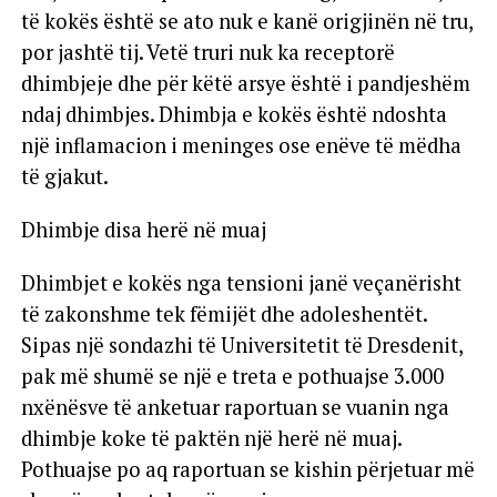
të kokës është se ato nuk e kanë origjinën në tru,
por jashtë tij. Vetë truri nuk ka receptorë
dhimbjeje dhe për këtë arsye është i pandjeshëm
ndaj dhimbjes. Dhimbja e kokës është ndoshta
një inflamacion i meninges ose enëve të mëdha
të gjakut.
Dhimbje disa herë në muaj
Dhimbjet e kokës nga tensioni janë veçanërisht
të zakonshme tek fëmijët dhe adoleshentët.
Sipas një sondazhi të Universitetit të Dresdenit,
pak më shumë se një e treta e pothuajse 3.000
nxënësve të anketuar raportuan se vuanin nga
dhimbje koke të paktën një herë në muaj.
Pothuajse po aq raportuan se kishin përjetuar më