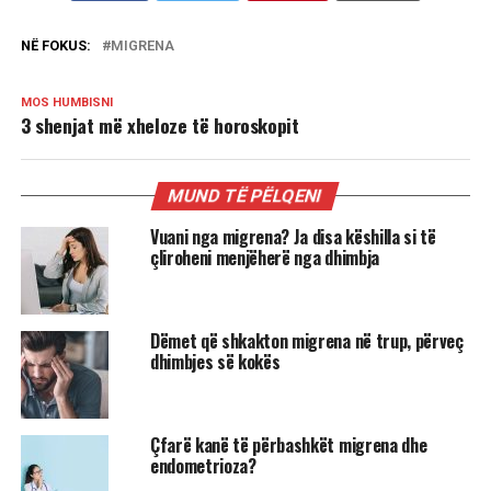
NË FOKUS:
MIGRENA
MOS HUMBISNI
3 shenjat më xheloze të horoskopit
MUND TË PËLQENI
Vuani nga migrena? Ja disa këshilla si të
çliroheni menjëherë nga dhimbja
Dëmet që shkakton migrena në trup, përveç
dhimbjes së kokës
Çfarë kanë të përbashkët migrena dhe
endometrioza?