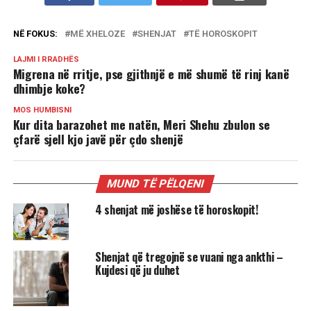
NË FOKUS:
MË XHELOZE
SHENJAT
TË HOROSKOPIT
LAJMI I RRADHËS
Migrena në rritje, pse gjithnjë e më shumë të rinj kanë
dhimbje koke?
MOS HUMBISNI
Kur dita barazohet me natën, Meri Shehu zbulon se
çfarë sjell kjo javë për çdo shenjë
MUND TË PËLQENI
4 shenjat më joshëse të horoskopit!
Shenjat që tregojnë se vuani nga ankthi –
Kujdesi që ju duhet