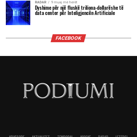
përplasjet emocionale të Dashit dhe pasiguritë e
Shigjetarit, te balancimi personal i Peshores dhe
fuqia komunikuese e Ujorit. Por një gjë është e
sigurt: qielli është në lëvizje dhe kush është i
gatshëm të dëgjojë mesazhet e tij, mund të dalë
më i fortë.
“Kemi një ditë të bukur. Është ekuinoksi i
vjeshtës. Dita barazohet me natën, dielli është
futur tashmë në Peshore. Dhe duke u futur Dielli
në Peshore kërkojmë një ekuilibrim sepse na
pret një dimër i gjatë përpara. E rëndësishme
është do të gjejmë një ekuilibër, por nesër futet
Marsi në Akrep, është futur edhe Mërkuri në
Peshore, ku takohet sot me hënën dhe do të kemi
shumë ndryshime, diskutime, kontakte dhe gjëra