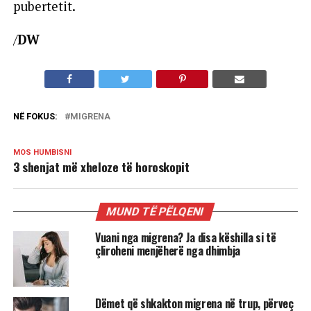
pubertetit.
/
DW
NË FOKUS:
MIGRENA
MOS HUMBISNI
3 shenjat më xheloze të horoskopit
MUND TË PËLQENI
Vuani nga migrena? Ja disa këshilla si të
çliroheni menjëherë nga dhimbja
Dëmet që shkakton migrena në trup, përveç