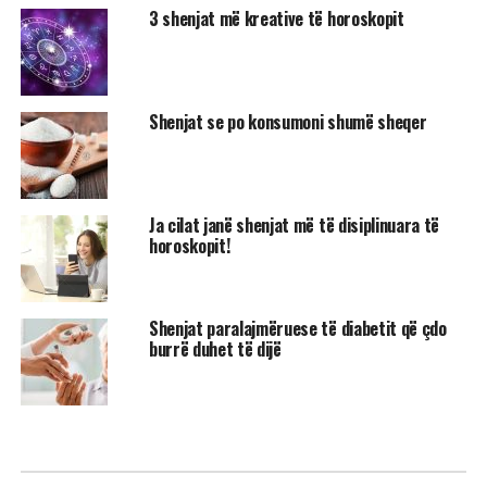
3 shenjat më kreative të horoskopit
Shenjat se po konsumoni shumë sheqer
Ja cilat janë shenjat më të disiplinuara të
horoskopit!
Shenjat paralajmëruese të diabetit që çdo
burrë duhet të dijë