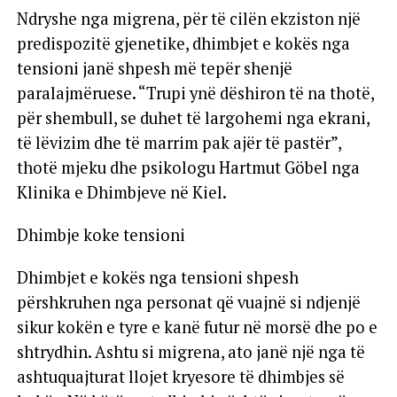
Ndryshe nga migrena, për të cilën ekziston një
predispozitë gjenetike, dhimbjet e kokës nga
tensioni janë shpesh më tepër shenjë
paralajmëruese. “Trupi ynë dëshiron të na thotë,
për shembull, se duhet të largohemi nga ekrani,
të lëvizim dhe të marrim pak ajër të pastër”,
thotë mjeku dhe psikologu Hartmut Göbel nga
Klinika e Dhimbjeve në Kiel.
Dhimbje koke tensioni
Dhimbjet e kokës nga tensioni shpesh
përshkruhen nga personat që vuajnë si ndjenjë
sikur kokën e tyre e kanë futur në morsë dhe po e
shtrydhin. Ashtu si migrena, ato janë një nga të
ashtuquajturat llojet kryesore të dhimbjes së