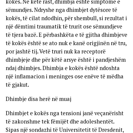
kokës. Në këtë rast, dhimbja është simptomë e
sëmundjes. Ndryshe nga dhimbjet dytësore të
kokës, të cilat ndodhin, për shembull, si rezultat i
një dëmtimi traumatik të trurit ose sëmundjeve
të tjera bazë. E përbashkëta e të gjitha dhimbjeve
të kokës është se ato nuk e kanë origjinën në tru,
por jashtë tij. Vetë truri nuk ka receptorë
dhimbjeje dhe për këtë arsye është i pandjeshëm
ndaj dhimbjes. Dhimbja e kokës është ndoshta
një inflamacion i meninges ose enëve të mëdha
të gjakut.
Dhimbje disa herë në muaj
Dhimbjet e kokës nga tensioni janë veçanërisht
të zakonshme tek fëmijët dhe adoleshentët.
Sipas një sondazhi të Universitetit të Dresdenit,