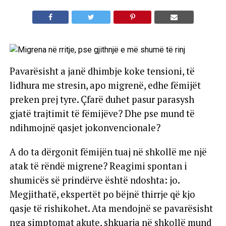
Pavarësisht a janë dhimbje koke tensioni, të
lidhura me stresin, apo migrenë, edhe fëmijët
preken prej tyre. Çfarë duhet pasur parasysh
gjatë trajtimit të fëmijëve? Dhe pse mund të
ndihmojnë qasjet jokonvencionale?
A do ta dërgonit fëmijën tuaj në shkollë me një
atak të rëndë migrene? Reagimi spontan i
shumicës së prindërve është ndoshta: jo.
Megjithatë, ekspertët po bëjnë thirrje që kjo
qasje të rishikohet. Ata mendojnë se pavarësisht
nga simptomat akute, shkuarja në shkollë mund