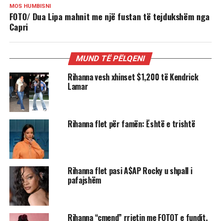
MOS HUMBISNI
FOTO/ Dua Lipa mahnit me një fustan të tejdukshëm nga
Capri
MUND TË PËLQENI
Rihanna vesh xhinset $1,200 të Kendrick
Lamar
Rihanna flet për famën: Është e trishtë
Rihanna flet pasi A$AP Rocky u shpall i
pafajshëm
Rihanna “çmend” rrjetin me FOTOT e fundit,