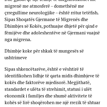
migrenë me atmosferë – domethënë me
çrregullime neurologjike – është rritur tetëfish.
Sipas Shoqatës Gjermane të Migrenës dhe
Dhimbjes së Kokës, pothuajse dhjetë për qind e
fëmijëve dhe adoleshentëve në Gjermani vuajnë
nga migrena.
Dhimbje koke për shkak të mungesës së
ushtrimeve
Sipas shkencëtarëve, është e vështirë të
identifikohen lidhje të qarta midis dhimbjeve të
kokës dhe faktorëve mjedisorë. Megjithatë,
standardet e ulëta të strehimit, statusi i ulët
ekonomik i familjes dhe shumë aktivitete të
kohës së lirë shoqërohen me një rrezik të shtuar