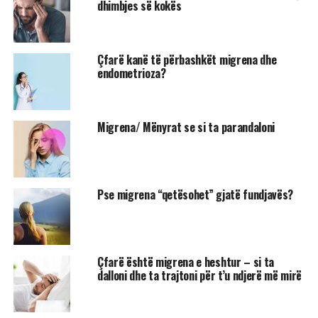
dhimbjes së kokës
Çfarë kanë të përbashkët migrena dhe
endometrioza?
Migrena/ Mënyrat se si ta parandaloni
Pse migrena “qetësohet” gjatë fundjavës?
Çfarë është migrena e heshtur – si ta
dalloni dhe ta trajtoni për t’u ndjerë më mirë