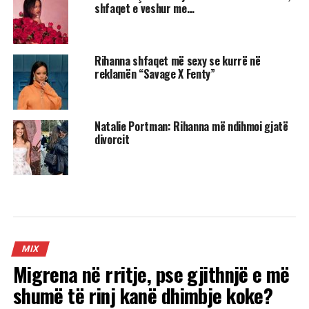
shfaqet e veshur me…
Rihanna shfaqet më sexy se kurrë në
reklamën “Savage X Fenty”
Natalie Portman: Rihanna më ndihmoi gjatë
divorcit
MIX
Migrena në rritje, pse gjithnjë e më
shumë të rinj kanë dhimbje koke?