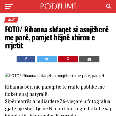
MIX
FOTO/ Rihanna shfaqet si asnjëherë
me parë, pamjet bëjnë xhiron e
rrjetit
Rihanna bëri një paraqitje të rrallë publike me
flokët e saj natyralë.
Sipërmarrësja miliardere 36-vjeçare u fotografua
gjate një shëtitje në Nju Jork ku tregoi flokët e saj
biondë, të shkurtër dhe kaçurrela.