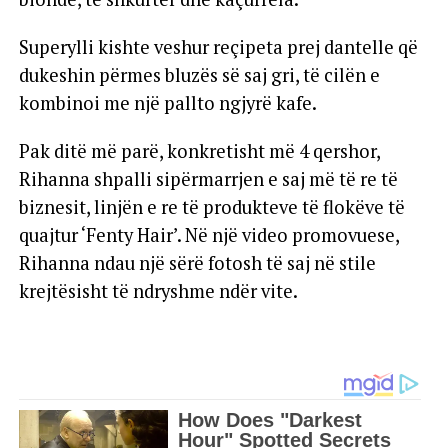
Superylli kishte veshur reçipeta prej dantelle që
dukeshin përmes bluzës së saj gri, të cilën e
kombinoi me një pallto ngjyrë kafe.
Pak ditë më parë, konkretisht më 4 qershor,
Rihanna shpalli sipërmarrjen e saj më të re të
biznesit, linjën e re të produkteve të flokëve të
quajtur ‘Fenty Hair’. Në një video promovuese,
Rihanna ndau një sërë fotosh të saj në stile
krejtësisht të ndryshme ndër vite.