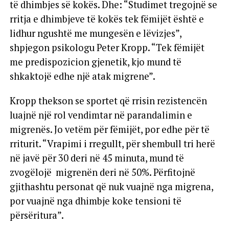
të dhimbjes së kokës. Dhe: “Studimet tregojnë se
rritja e dhimbjeve të kokës tek fëmijët është e
lidhur ngushtë me mungesën e lëvizjes”,
shpjegon psikologu Peter Kropp. “Tek fëmijët
me predispozicion gjenetik, kjo mund të
shkaktojë edhe një atak migrene”.
Kropp thekson se sportet që rrisin rezistencën
luajnë një rol vendimtar në parandalimin e
migrenës. Jo vetëm për fëmijët, por edhe për të
rriturit. “Vrapimi i rregullt, për shembull tri herë
në javë për 30 deri në 45 minuta, mund të
zvogëlojë migrenën deri në 50%. Përfitojnë
gjithashtu personat që nuk vuajnë nga migrena,
por vuajnë nga dhimbje koke tensioni të
përsëritura”.