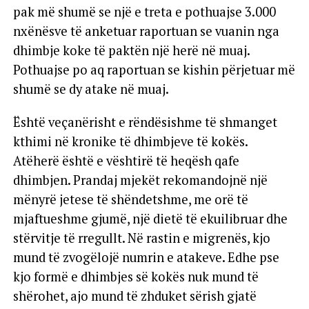
pak më shumë se një e treta e pothuajse 3.000
nxënësve të anketuar raportuan se vuanin nga
dhimbje koke të paktën një herë në muaj.
Pothuajse po aq raportuan se kishin përjetuar më
shumë se dy atake në muaj.
Është veçanërisht e rëndësishme të shmanget
kthimi në kronike të dhimbjeve të kokës.
Atëherë është e vështirë të heqësh qafe
dhimbjen. Prandaj mjekët rekomandojnë një
mënyrë jetese të shëndetshme, me orë të
mjaftueshme gjumë, një dietë të ekuilibruar dhe
stërvitje të rregullt. Në rastin e migrenës, kjo
mund të zvogëlojë numrin e atakeve. Edhe pse
kjo formë e dhimbjes së kokës nuk mund të
shërohet, ajo mund të zhduket sërish gjatë