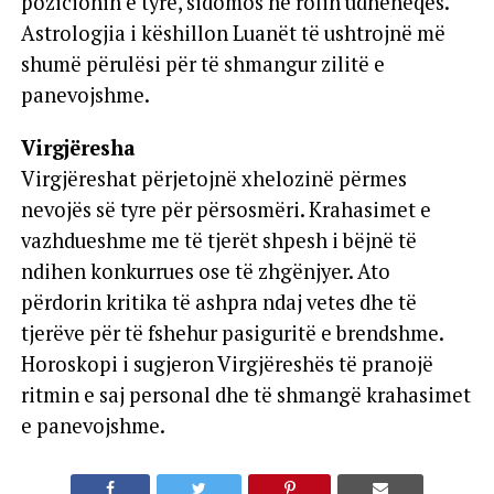
pozicionin e tyre, sidomos në rolin udhëheqës.
Astrologjia i këshillon Luanët të ushtrojnë më
shumë përulësi për të shmangur zilitë e
panevojshme.
Virgjëresha
Virgjëreshat përjetojnë xhelozinë përmes
nevojës së tyre për përsosmëri. Krahasimet e
vazhdueshme me të tjerët shpesh i bëjnë të
ndihen konkurrues ose të zhgënjyer. Ato
përdorin kritika të ashpra ndaj vetes dhe të
tjerëve për të fshehur pasiguritë e brendshme.
Horoskopi i sugjeron Virgjëreshës të pranojë
ritmin e saj personal dhe të shmangë krahasimet
e panevojshme.