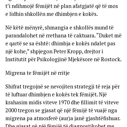
t’i ndihmojë fëmijët në plan afatgjatë që të mos
e lidhin shkollën me dhimbjen e kokës.
Në këtë mënyrë, shmangia e shkollës mund të
parandalohet në rrethana të caktuara. “Duket më
e qartë se sa është: dhimbja e kokës ndalet pas
një kohe,” shpjegon Peter Kropp, drejtor i
Institutit për Psikologjinë Mjekësore në Rostock.
Migrena te fëmijët në rritje
Shifrat tregojnë se nevojiten strategji të reja për
të luftuar dhimbjen e kokës tek fëmijët. Një
krahasim midis viteve 1970 dhe fillimit të viteve
2000 tregon se gjasat që një fëmijë të vuajë nga
migrena pa atmosferë (aur)a janë gjashtëfishuar.
Dhe gjasat që një fëmijë të diagnostikohet me