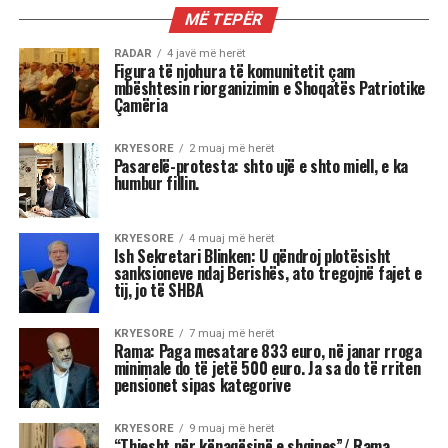
MIX
Kur dita barazohet me natën, Meri
Shehu zbulon se çfarë sjell kjo javë
për çdo shenjë
Stina e vjeshtës ka nisur me një energji kozmike
të jashtëzakonshme dhe këtë javë yjet nuk
premtojnë qetësi! Në studion e “Rudina” në Tv
Klan, astrologia Meri Shehu bëri parashikimin
për 12 shenjat e horoskopit, duke e quajtur këtë