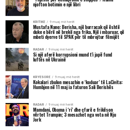
periudhë një “pikë kthese” në shumë aspekte të
jetës. Me Diellin që ka hyrë në shenjën e
Peshores dhe Marsin që po futet në Akrep,
universi na fton të kërkojmë ekuilibër, të
rigjejmë veten dhe të marrim vendime që do të
na ndikojnë për muaj me radhë.
“Është ekuinoksi i vjeshtës, dita barazohet me
natën dhe na fton në reflektim”, tha Shehu, duke
nënvizuar se kjo javë do të shënohet nga
tensione, lëvizje të papritura, dinamizëm në
marrëdhënie dhe sfida ekonomike. Për disa
shenja, kjo është një javë premtuese që hap dyer
të reja, për të tjera, një moment i ndjeshëm ku
fati kërkon maturi dhe vetëpërmbajtje
Çdo shenjë do ta ndjejë këtë energji ndryshe nga