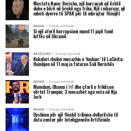
Akrepi
I njohur për intensitetin e tij emocional, akrepi
shpesh konkurron në heshtje. Kur ndjen se është
tejkaluar, mund të mbajë mëri dhe të tërhiqet
nga të tjerët.
Luani
Luanët kanë nevojë të madhe për vëmendje dhe
admirim. Kur këto nevoja nuk plotësohen,
ndjenja e xhelozisë mund të bëhet e fortë. Ata
shpesh nënvlerësojnë ata që i sfidojnë në
pozicionin e tyre, sidomos në rolin udhëheqës.
Astrologjia i këshillon Luanët të ushtrojnë më
shumë përulësi për të shmangur zilitë e
panevojshme.
Virgjëresha