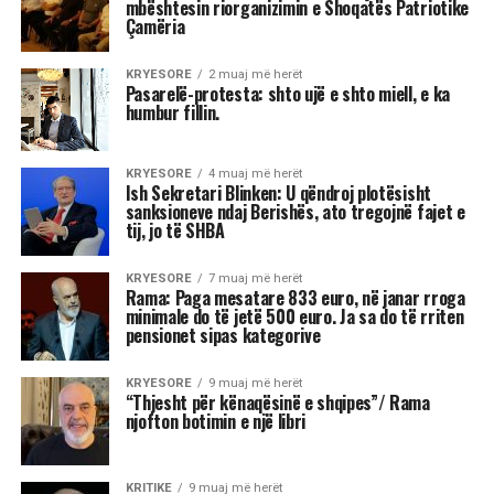
Astrologjia tregon se disa shenja të zodiakut
janë më të prirura të përjetojnë xhelozi, për
shkak të pasigurisë, krenarisë ose nevojës së
fortë për njohje.
Kjo dinamikë shpesh sjell tensione dhe konflikte,
si në jetën personale, ashtu edhe në atë
profesionale.
Më poshtë janë tre shenjat e zodiakut që
konsiderohen më xheloze: