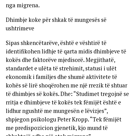
nga migrena.
Dhimbje koke për shkak të mungesës së
ushtrimeve
Sipas shkencëtarëve, është e vështirë të
identifikohen lidhje të qarta midis dhimbjeve të
kokës dhe faktorëve mjedisorë. Megjithatë,
standardet e ulëta të strehimit, statusi i ulët
ekonomik i familjes dhe shumë aktivitete të
kohës së lirë shoqërohen me një rrezik të shtuar
të dhimbjes së kokës. Dhe: “Studimet tregojnë se
rritja e dhimbjeve të kokës tek fëmijët është e
lidhur ngushtë me mungesën e lëvizjes”,
shpjegon psikologu Peter Kropp. “Tek fëmijët
me predispozicion gjenetik, kjo mund të