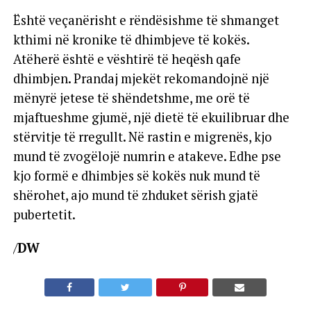
Është veçanërisht e rëndësishme të shmanget
kthimi në kronike të dhimbjeve të kokës.
Atëherë është e vështirë të heqësh qafe
dhimbjen. Prandaj mjekët rekomandojnë një
mënyrë jetese të shëndetshme, me orë të
mjaftueshme gjumë, një dietë të ekuilibruar dhe
stërvitje të rregullt. Në rastin e migrenës, kjo
mund të zvogëlojë numrin e atakeve. Edhe pse
kjo formë e dhimbjes së kokës nuk mund të
shërohet, ajo mund të zhduket sërish gjatë
pubertetit.
/
DW