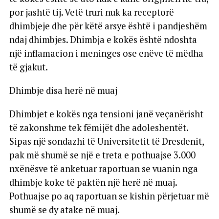
por jashtë tij. Vetë truri nuk ka receptorë
dhimbjeje dhe për këtë arsye është i pandjeshëm
ndaj dhimbjes. Dhimbja e kokës është ndoshta
një inflamacion i meninges ose enëve të mëdha
të gjakut.
Dhimbje disa herë në muaj
Dhimbjet e kokës nga tensioni janë veçanërisht
të zakonshme tek fëmijët dhe adoleshentët.
Sipas një sondazhi të Universitetit të Dresdenit,
pak më shumë se një e treta e pothuajse 3.000
nxënësve të anketuar raportuan se vuanin nga
dhimbje koke të paktën një herë në muaj.
Pothuajse po aq raportuan se kishin përjetuar më
shumë se dy atake në muaj.