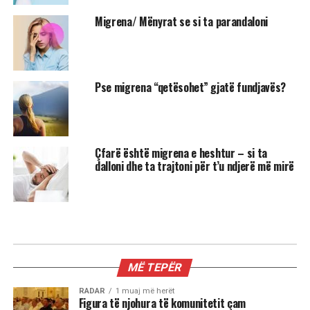
Migrena/ Mënyrat se si ta parandaloni
Pse migrena “qetësohet” gjatë fundjavës?
Çfarë është migrena e heshtur – si ta
dalloni dhe ta trajtoni për t’u ndjerë më mirë
MIX
3 shenjat më xheloze të horoskopit