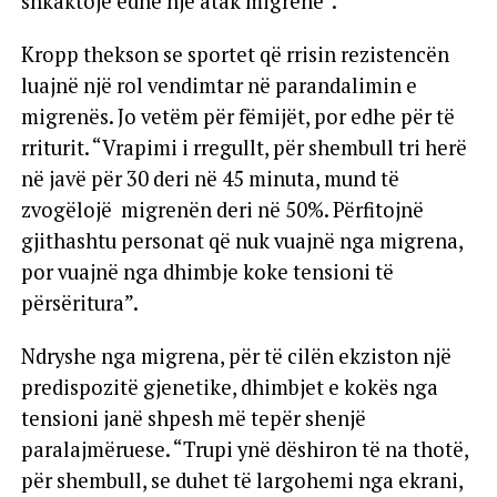
shkaktojë edhe një atak migrene”.
Kropp thekson se sportet që rrisin rezistencën
luajnë një rol vendimtar në parandalimin e
migrenës. Jo vetëm për fëmijët, por edhe për të
rriturit. “Vrapimi i rregullt, për shembull tri herë
në javë për 30 deri në 45 minuta, mund të
zvogëlojë migrenën deri në 50%. Përfitojnë
gjithashtu personat që nuk vuajnë nga migrena,
por vuajnë nga dhimbje koke tensioni të
përsëritura”.
Ndryshe nga migrena, për të cilën ekziston një
predispozitë gjenetike, dhimbjet e kokës nga
tensioni janë shpesh më tepër shenjë
paralajmëruese. “Trupi ynë dëshiron të na thotë,
për shembull, se duhet të largohemi nga ekrani,