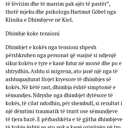
të lëvizim dhe të marrim pak ajër të pastër”,
thotë mjeku dhe psikologu Hartmut Göbel nga
Klinika e Dhimbjeve në Kiel.
Dhimbje koke tensioni
Dhimbjet e kokës nga tensioni shpesh
përshkruhen nga personat që vuajnë si ndjenjë
sikur kokën e tyre e kanë futur në morsë dhe po e
shtrydhin. Ashtu si migrena, ato janë një nga të
ashtuquajturat llojet kryesore të dhimbjes së
kokës. Në këtë rast, dhimbja është simptomë e
sëmundjes. Ndryshe nga dhimbjet dytësore të
kokës, të cilat ndodhin, për shembull, si rezultat i
një dëmtimi traumatik të trurit ose sëmundjeve
të tjera bazë. E përbashkëta e të gjitha dhimbjeve
të kokës është se ato nuk e kanë origjinën në tru,