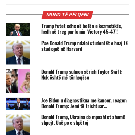
MUND TË PËLQENI
Trump futet edhe në botën e kozmetikës,
hedh në treg parfumin ‘Victory 45-47’!
Pse Donald Trump ndaloi studentët e huaj të
studiojnë në Harvard
Donald Trump sulmon sërish Taylor Swift:
Nuk është më tërheqëse
Joe Biden u diagnostikua me kancer, reagon
Donald Trump: Jemi të trishtuar…
Donald Trump, Ukraina do mposhtet shumë
shpejt. Unë po e shpëtoj