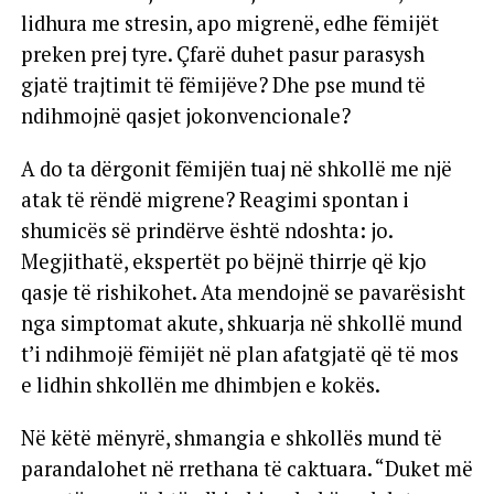
lidhura me stresin, apo migrenë, edhe fëmijët
preken prej tyre. Çfarë duhet pasur parasysh
gjatë trajtimit të fëmijëve? Dhe pse mund të
ndihmojnë qasjet jokonvencionale?
A do ta dërgonit fëmijën tuaj në shkollë me një
atak të rëndë migrene? Reagimi spontan i
shumicës së prindërve është ndoshta: jo.
Megjithatë, ekspertët po bëjnë thirrje që kjo
qasje të rishikohet. Ata mendojnë se pavarësisht
nga simptomat akute, shkuarja në shkollë mund
t’i ndihmojë fëmijët në plan afatgjatë që të mos
e lidhin shkollën me dhimbjen e kokës.
Në këtë mënyrë, shmangia e shkollës mund të
parandalohet në rrethana të caktuara. “Duket më