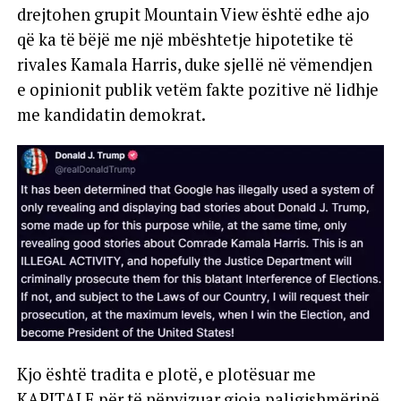
drejtohen grupit Mountain View është edhe ajo
që ka të bëjë me një mbështetje hipotetike të
rivales Kamala Harris, duke sjellë në vëmendjen
e opinionit publik vetëm fakte pozitive në lidhje
me kandidatin demokrat.
Kjo është tradita e plotë, e plotësuar me
KAPITALE për të nënvizuar gjoja paligjshmërinë