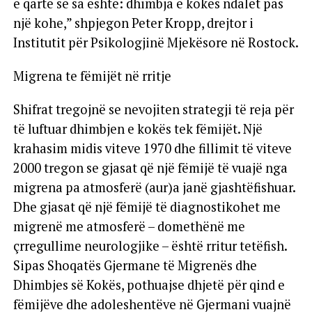
e qartë se sa është: dhimbja e kokës ndalet pas
një kohe,” shpjegon Peter Kropp, drejtor i
Institutit për Psikologjinë Mjekësore në Rostock.
Migrena te fëmijët në rritje
Shifrat tregojnë se nevojiten strategji të reja për
të luftuar dhimbjen e kokës tek fëmijët. Një
krahasim midis viteve 1970 dhe fillimit të viteve
2000 tregon se gjasat që një fëmijë të vuajë nga
migrena pa atmosferë (aur)a janë gjashtëfishuar.
Dhe gjasat që një fëmijë të diagnostikohet me
migrenë me atmosferë – domethënë me
çrregullime neurologjike – është rritur tetëfish.
Sipas Shoqatës Gjermane të Migrenës dhe
Dhimbjes së Kokës, pothuajse dhjetë për qind e
fëmijëve dhe adoleshentëve në Gjermani vuajnë