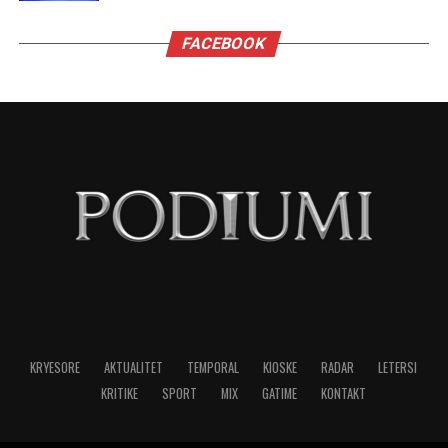
Virgjëreshat përjetojnë xhelozinë përmes
nevojës së tyre për përsosmëri. Krahasimet e
vazhdueshme me të tjerët shpesh i bëjnë të
ndihen konkurrues ose të zhgënjyer. Ato
përdorin kritika të ashpra ndaj vetes dhe të
tjerëve për të fshehur pasiguritë e brendshme.
Horoskopi i sugjeron Virgjëreshës të pranojë
ritmin e saj personal dhe të shmangë krahasimet
e panevojshme.
NË FOKUS:
MË XHELOZE
SHENJAT
TË HOROSKOPIT
LAJMI I RRADHËS
Migrena në rritje, pse gjithnjë e më shumë të rinj kanë
dhimbje koke?