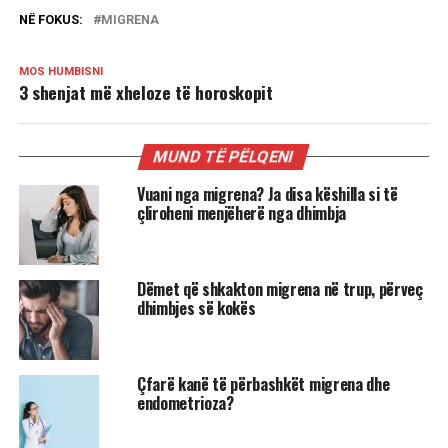
NË FOKUS:
MIGRENA
MOS HUMBISNI
3 shenjat më xheloze të horoskopit
MUND TË PËLQENI
Vuani nga migrena? Ja disa këshilla si të
çliroheni menjëherë nga dhimbja
Dëmet që shkakton migrena në trup, përveç
dhimbjes së kokës
Çfarë kanë të përbashkët migrena dhe
endometrioza?