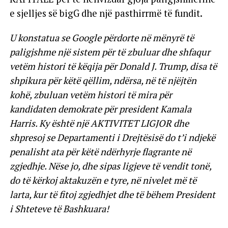
e sjelljes së bigG dhe një pasthirrmë të fundit.
U konstatua se Google përdorte në mënyrë të
paligjshme një sistem për të zbuluar dhe shfaqur
vetëm histori të këqija për Donald J. Trump, disa të
shpikura për këtë qëllim, ndërsa, në të njëjtën
kohë, zbuluan vetëm histori të mira për
kandidaten demokrate për president Kamala
Harris. Ky është një AKTIVITET LIGJOR dhe
shpresoj se Departamenti i Drejtësisë do t’i ndjekë
penalisht ata për këtë ndërhyrje flagrante në
zgjedhje. Nëse jo, dhe sipas ligjeve të vendit tonë,
do të kërkoj aktakuzën e tyre, në nivelet më të
larta, kur të fitoj zgjedhjet dhe të bëhem President
i Shteteve të Bashkuara!