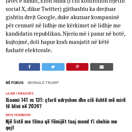
Javët e fundit, Elon Musk (i cili kontrollon rrjetin
social X, dikur Twitter) gjithashtu ka drejtuar
gishtin drejt Google, duke akuzuar kompaninë
për censurë në lidhje me kërkimet në lidhje me
kandidatin republikan. Njeriu më i pasur në botë,
kujtojmë, doli hapur krah manjatit në këtë
fushatë elektorale.
NË FOKUS:
DONALD TRUMP
LAJMI I RRADHËS
Xiaomi 14T vs 13T: çfarë ndryshon dhe cili është më mirë
të blini në 2024?
MOS HUMBISNI
Një listë me filma që fëmijët tuaj mund t’i shohin me
qejf