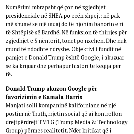
Numërimi mbrapsht që çon në zgjedhjet
presidenciale në SHBA po ecën shpejt: në pak
më shumë se një muaj do të njohim banorin e ri
të Shtëpisë së Bardhë. Në funksion të thirrjes për
zgjedhjet e 5 nëntorit, tonet po nxehen. Dhe nuk
mund të ndodhte ndryshe. Objektivi i fundit në
pamjet e Donald Trump është Google, i akuzuar
se ka krijuar dhe përhapur histori të këqija për
të.
Donald Trump akuzon Google për
favorizimin e Kamala Harris
Manjati solli kompaninë kaliforniane në një
postim në Truth, rrjetin social që ai kontrollon
drejtpërdrejt TMTG (Trump Media & Technology
Group) përmes realitetit. Ndër kritikat që i