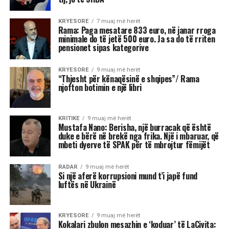
shkak të pasigurisë, krenarisë ose nevojës së
fortë për njohje.
Kjo dinamikë shpesh sjell tensione dhe konflikte,
si në jetën personale, ashtu edhe në atë
profesionale.
Më poshtë janë tre shenjat e zodiakut që
konsiderohen më xheloze:
Akrepi
I njohur për intensitetin e tij emocional, akrepi
shpesh konkurron në heshtje. Kur ndjen se është
tejkaluar, mund të mbajë mëri dhe të tërhiqet
nga të tjerët.
Luani
Luanët kanë nevojë të madhe për vëmendje dhe