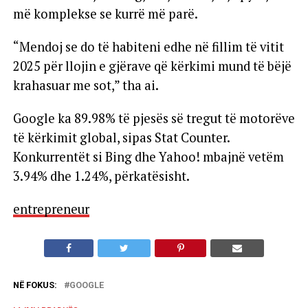
më komplekse se kurrë më parë.
“Mendoj se do të habiteni edhe në fillim të vitit
2025 për llojin e gjërave që kërkimi mund të bëjë
krahasuar me sot,” tha ai.
Google ka 89.98% të pjesës së tregut të motorëve
të kërkimit global, sipas Stat Counter.
Konkurrentët si Bing dhe Yahoo! mbajnë vetëm
3.94% dhe 1.24%, përkatësisht.
entrepreneur
NË FOKUS:
GOOGLE