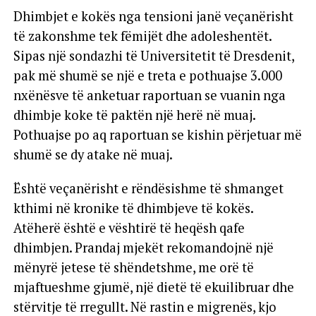
Dhimbjet e kokës nga tensioni janë veçanërisht
të zakonshme tek fëmijët dhe adoleshentët.
Sipas një sondazhi të Universitetit të Dresdenit,
pak më shumë se një e treta e pothuajse 3.000
nxënësve të anketuar raportuan se vuanin nga
dhimbje koke të paktën një herë në muaj.
Pothuajse po aq raportuan se kishin përjetuar më
shumë se dy atake në muaj.
Është veçanërisht e rëndësishme të shmanget
kthimi në kronike të dhimbjeve të kokës.
Atëherë është e vështirë të heqësh qafe
dhimbjen. Prandaj mjekët rekomandojnë një
mënyrë jetese të shëndetshme, me orë të
mjaftueshme gjumë, një dietë të ekuilibruar dhe
stërvitje të rregullt. Në rastin e migrenës, kjo