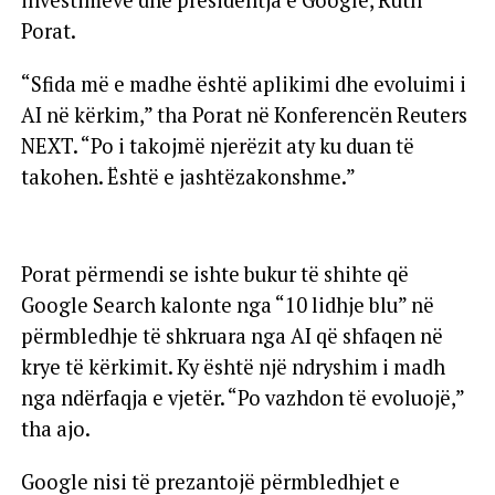
investimeve dhe presidentja e Google, Ruth
Porat.
“Sfida më e madhe është aplikimi dhe evoluimi i
AI në kërkim,” tha Porat në Konferencën Reuters
NEXT. “Po i takojmë njerëzit aty ku duan të
takohen. Është e jashtëzakonshme.”
Porat përmendi se ishte bukur të shihte që
Google Search kalonte nga “10 lidhje blu” në
përmbledhje të shkruara nga AI që shfaqen në
krye të kërkimit. Ky është një ndryshim i madh
nga ndërfaqja e vjetër. “Po vazhdon të evoluojë,”
tha ajo.
Google nisi të prezantojë përmbledhjet e