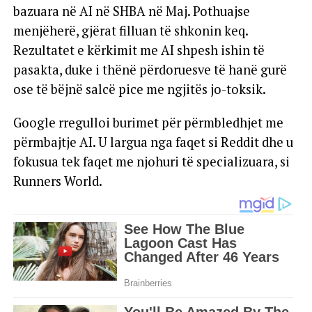
bazuara në AI në SHBA në Maj. Pothuajse
menjëherë, gjërat filluan të shkonin keq.
Rezultatet e kërkimit me AI shpesh ishin të
pasakta, duke i thënë përdoruesve të hanë gurë
ose të bëjnë salcë pice me ngjitës jo-toksik.
Google rregulloi burimet për përmbledhjet me
përmbajtje AI. U largua nga faqet si Reddit dhe u
fokusua tek faqet me njohuri të specializuara, si
Runners World.