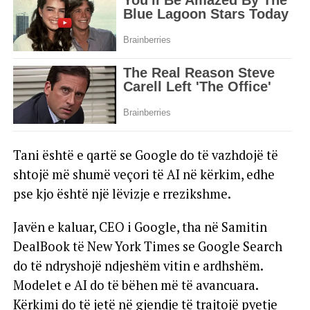
Tani është e qartë se Google do të vazhdojë të
shtojë më shumë veçori të AI në kërkim, edhe
pse kjo është një lëvizje e rrezikshme.
Javën e kaluar, CEO i Google, tha në Samitin
DealBook të New York Times se Google Search
do të ndryshojë ndjeshëm vitin e ardhshëm.
Modelet e AI do të bëhen më të avancuara.
Kërkimi do të jetë në gjendje të trajtojë pyetje