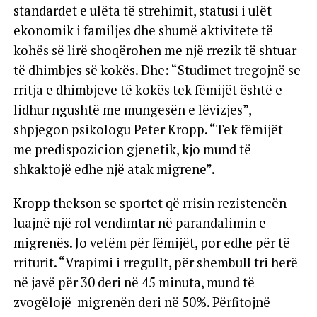
standardet e ulëta të strehimit, statusi i ulët
ekonomik i familjes dhe shumë aktivitete të
kohës së lirë shoqërohen me një rrezik të shtuar
të dhimbjes së kokës. Dhe: “Studimet tregojnë se
rritja e dhimbjeve të kokës tek fëmijët është e
lidhur ngushtë me mungesën e lëvizjes”,
shpjegon psikologu Peter Kropp. “Tek fëmijët
me predispozicion gjenetik, kjo mund të
shkaktojë edhe një atak migrene”.
Kropp thekson se sportet që rrisin rezistencën
luajnë një rol vendimtar në parandalimin e
migrenës. Jo vetëm për fëmijët, por edhe për të
rriturit. “Vrapimi i rregullt, për shembull tri herë
në javë për 30 deri në 45 minuta, mund të
zvogëlojë migrenën deri në 50%. Përfitojnë