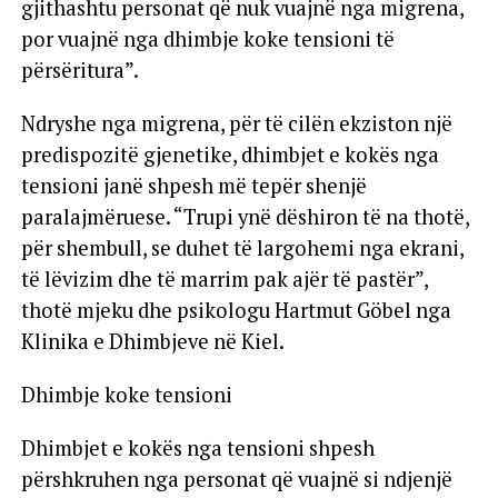
gjithashtu personat që nuk vuajnë nga migrena,
por vuajnë nga dhimbje koke tensioni të
përsëritura”.
Ndryshe nga migrena, për të cilën ekziston një
predispozitë gjenetike, dhimbjet e kokës nga
tensioni janë shpesh më tepër shenjë
paralajmëruese. “Trupi ynë dëshiron të na thotë,
për shembull, se duhet të largohemi nga ekrani,
të lëvizim dhe të marrim pak ajër të pastër”,
thotë mjeku dhe psikologu Hartmut Göbel nga
Klinika e Dhimbjeve në Kiel.
Dhimbje koke tensioni
Dhimbjet e kokës nga tensioni shpesh
përshkruhen nga personat që vuajnë si ndjenjë