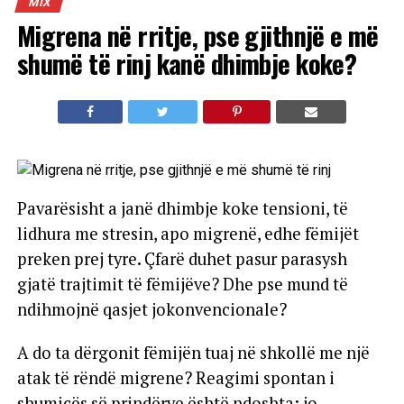
MIX
Migrena në rritje, pse gjithnjë e më
shumë të rinj kanë dhimbje koke?
Pavarësisht a janë dhimbje koke tensioni, të
lidhura me stresin, apo migrenë, edhe fëmijët
preken prej tyre. Çfarë duhet pasur parasysh
gjatë trajtimit të fëmijëve? Dhe pse mund të
ndihmojnë qasjet jokonvencionale?
A do ta dërgonit fëmijën tuaj në shkollë me një
atak të rëndë migrene? Reagimi spontan i
shumicës së prindërve është ndoshta: jo.