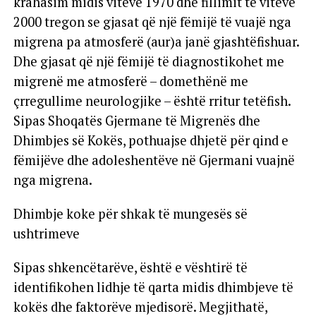
krahasim midis viteve 1970 dhe fillimit të viteve
2000 tregon se gjasat që një fëmijë të vuajë nga
migrena pa atmosferë (aur)a janë gjashtëfishuar.
Dhe gjasat që një fëmijë të diagnostikohet me
migrenë me atmosferë – domethënë me
çrregullime neurologjike – është rritur tetëfish.
Sipas Shoqatës Gjermane të Migrenës dhe
Dhimbjes së Kokës, pothuajse dhjetë për qind e
fëmijëve dhe adoleshentëve në Gjermani vuajnë
nga migrena.
Dhimbje koke për shkak të mungesës së
ushtrimeve
Sipas shkencëtarëve, është e vështirë të
identifikohen lidhje të qarta midis dhimbjeve të
kokës dhe faktorëve mjedisorë. Megjithatë,