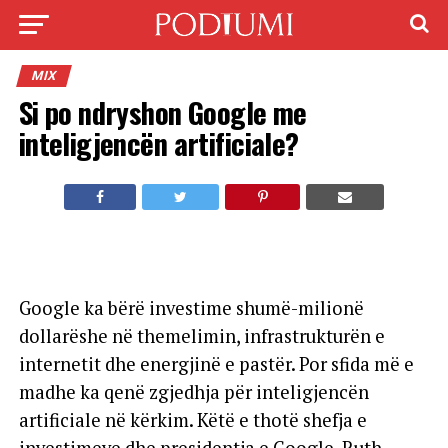
MIX
Si po ndryshon Google me
inteligjencën artificiale?
Google ka bërë investime shumë-milionë
dollarëshe në themelimin, infrastrukturën e
internetit dhe energjinë e pastër. Por sfida më e
madhe ka qenë zgjedhja për inteligjencën
artificiale në kërkim. Këtë e thotë shefja e