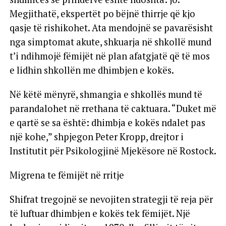
Megjithatë, ekspertët po bëjnë thirrje që kjo
qasje të rishikohet. Ata mendojnë se pavarësisht
nga simptomat akute, shkuarja në shkollë mund
t’i ndihmojë fëmijët në plan afatgjatë që të mos
e lidhin shkollën me dhimbjen e kokës.
Në këtë mënyrë, shmangia e shkollës mund të
parandalohet në rrethana të caktuara. “Duket më
e qartë se sa është: dhimbja e kokës ndalet pas
një kohe,” shpjegon Peter Kropp, drejtor i
Institutit për Psikologjinë Mjekësore në Rostock.
Migrena te fëmijët në rritje
Shifrat tregojnë se nevojiten strategji të reja për
të luftuar dhimbjen e kokës tek fëmijët. Një