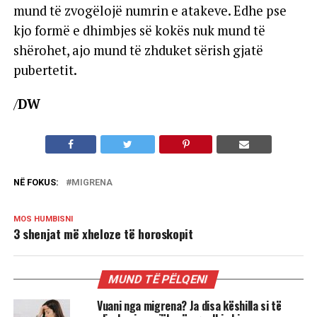
mund të zvogëlojë numrin e atakeve. Edhe pse
kjo formë e dhimbjes së kokës nuk mund të
shërohet, ajo mund të zhduket sërish gjatë
pubertetit.
/
DW
NË FOKUS:
MIGRENA
MOS HUMBISNI
3 shenjat më xheloze të horoskopit
MUND TË PËLQENI
Vuani nga migrena? Ja disa këshilla si të