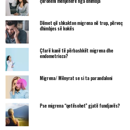
çliroheni menjëherë nga dhimbja
Dëmet që shkakton migrena në trup, përveç
dhimbjes së kokës
Çfarë kanë të përbashkët migrena dhe
endometrioza?
Migrena/ Mënyrat se si ta parandaloni
Pse migrena “qetësohet” gjatë fundjavës?