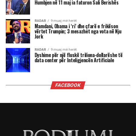
admirim. Kur këto nevoja nuk plotësohen,
ndjenja e xhelozisë mund të bëhet e fortë. Ata
shpesh nënvlerësojnë ata që i sfidojnë në
pozicionin e tyre, sidomos në rolin udhëheqës.
Astrologjia i këshillon Luanët të ushtrojnë më
shumë përulësi për të shmangur zilitë e
panevojshme.
Virgjëresha
Virgjëreshat përjetojnë xhelozinë përmes
nevojës së tyre për përsosmëri. Krahasimet e
vazhdueshme me të tjerët shpesh i bëjnë të
ndihen konkurrues ose të zhgënjyer. Ato
përdorin kritika të ashpra ndaj vetes dhe të
tjerëve për të fshehur pasiguritë e brendshme.
Horoskopi i sugjeron Virgjëreshës të pranojë
ritmin e saj personal dhe të shmangë krahasimet