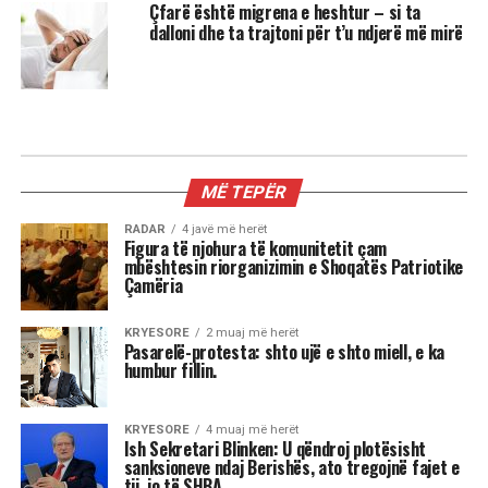
Çfarë është migrena e heshtur – si ta
dalloni dhe ta trajtoni për t’u ndjerë më mirë
MIX
3 shenjat më xheloze të horoskopit
Astrologjia tregon se disa shenja të zodiakut
janë më të prirura të përjetojnë xhelozi, për