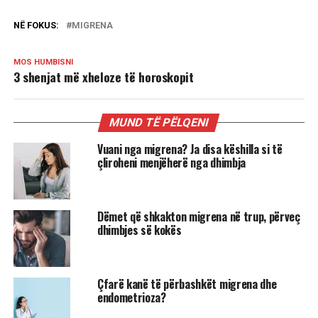
NË FOKUS:
MIGRENA
MOS HUMBISNI
3 shenjat më xheloze të horoskopit
MUND TË PËLQENI
Vuani nga migrena? Ja disa këshilla si të
çliroheni menjëherë nga dhimbja
Dëmet që shkakton migrena në trup, përveç
dhimbjes së kokës
Çfarë kanë të përbashkët migrena dhe
endometrioza?