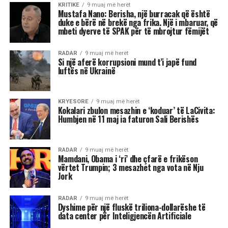
Akrepi
I njohur për intensitetin e tij emocional, akrepi
shpesh konkurron në heshtje. Kur ndjen se është
tejkaluar, mund të mbajë mëri dhe të tërhiqet
nga të tjerët.
Luani
Luanët kanë nevojë të madhe për vëmendje dhe
admirim. Kur këto nevoja nuk plotësohen,
ndjenja e xhelozisë mund të bëhet e fortë. Ata
shpesh nënvlerësojnë ata që i sfidojnë në
pozicionin e tyre, sidomos në rolin udhëheqës.
Astrologjia i këshillon Luanët të ushtrojnë më
shumë përulësi për të shmangur zilitë e
panevojshme.