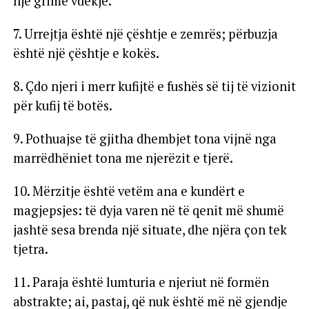
një grimë vdekje.
7. Urrejtja është një çështje e zemrës; përbuzja
është një çështje e kokës.
8. Çdo njeri i merr kufijtë e fushës së tij të vizionit
për kufij të botës.
9. Pothuajse të gjitha dhembjet tona vijnë nga
marrëdhëniet tona me njerëzit e tjerë.
10. Mërzitje është vetëm ana e kundërt e
magjepsjes: të dyja varen në të qenit më shumë
jashtë sesa brenda një situate, dhe njëra çon tek
tjetra.
11. Paraja është lumturia e njeriut në formën
abstrakte; ai, pastaj, që nuk është më në gjendje