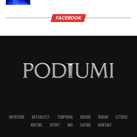
Virgjëresha
Virgjëreshat përjetojnë xhelozinë përmes
nevojës së tyre për përsosmëri. Krahasimet e
vazhdueshme me të tjerët shpesh i bëjnë të
ndihen konkurrues ose të zhgënjyer. Ato
përdorin kritika të ashpra ndaj vetes dhe të
tjerëve për të fshehur pasiguritë e brendshme.
Horoskopi i sugjeron Virgjëreshës të pranojë
ritmin e saj personal dhe të shmangë krahasimet
e panevojshme.
NË FOKUS:
MË XHELOZE
SHENJAT
TË HOROSKOPIT
LAJMI I RRADHËS
Migrena në rritje, pse gjithnjë e më shumë të rinj kanë
dhimbje koke?