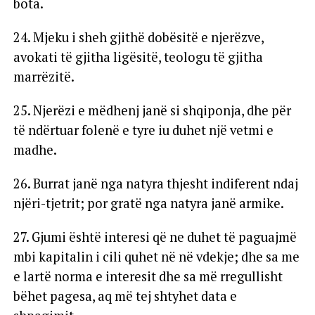
bota.
24. Mjeku i sheh gjithë dobësitë e njerëzve,
avokati të gjitha ligësitë, teologu të gjitha
marrëzitë.
25. Njerëzi e mëdhenj janë si shqiponja, dhe për
të ndërtuar folenë e tyre iu duhet një vetmi e
madhe.
26. Burrat janë nga natyra thjesht indiferent ndaj
njëri-tjetrit; por gratë nga natyra janë armike.
27. Gjumi është interesi që ne duhet të paguajmë
mbi kapitalin i cili quhet në në vdekje; dhe sa me
e lartë norma e interesit dhe sa më rregullisht
bëhet pagesa, aq më tej shtyhet data e