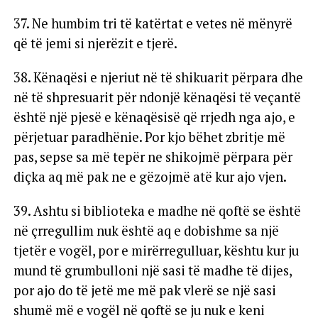
37. Ne humbim tri të katërtat e vetes në mënyrë
që të jemi si njerëzit e tjerë.
38. Kënaqësi e njeriut në të shikuarit përpara dhe
në të shpresuarit për ndonjë kënaqësi të veçantë
është një pjesë e kënaqësisë që rrjedh nga ajo, e
përjetuar paradhënie. Por kjo bëhet zbritje më
pas, sepse sa më tepër ne shikojmë përpara për
diçka aq më pak ne e gëzojmë atë kur ajo vjen.
39. Ashtu si biblioteka e madhe në qoftë se është
në çrregullim nuk është aq e dobishme sa një
tjetër e vogël, por e mirërregulluar, kështu kur ju
mund të grumbulloni një sasi të madhe të dijes,
por ajo do të jetë me më pak vlerë se një sasi
shumë më e vogël në qoftë se ju nuk e keni