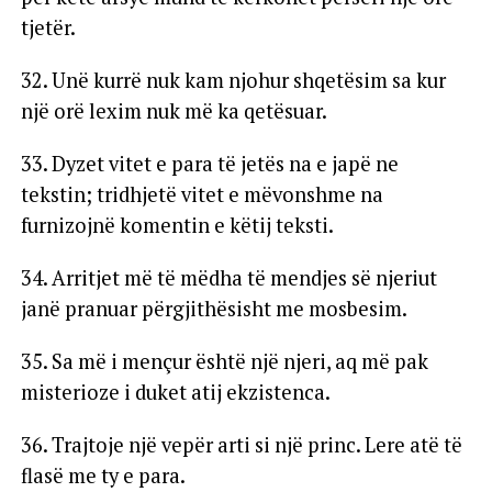
tjetër.
32. Unë kurrë nuk kam njohur shqetësim sa kur
një orë lexim nuk më ka qetësuar.
33. Dyzet vitet e para të jetës na e japë ne
tekstin; tridhjetë vitet e mëvonshme na
furnizojnë komentin e këtij teksti.
34. Arritjet më të mëdha të mendjes së njeriut
janë pranuar përgjithësisht me mosbesim.
35. Sa më i mençur është një njeri, aq më pak
misterioze i duket atij ekzistenca.
36. Trajtoje një vepër arti si një princ. Lere atë të
flasë me ty e para.