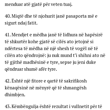
menduar atë gjatë për veten tuaj.
40. Miqtë dhe të njohurit janë pasaporta më e
sigurt ndaj fatit.
41. Mendjet e mëdha janë të lidhura në hapësirë
të shkurtër kohe gjatë së cilës ato jetojnë si
ndërtesa të mëdha në një shesh të vogël në të
cilën ato qëndrojnë: ju nuk mund t’i shihni ato në
të gjithë madhësinë e tyre, sepse ju jeni duke
qëndruar shumë afër tyre.
42. Është një fitore e qartë të sakrifikosh
kënaqësinë në mënyrë që të shmangësh
dhimbjen.
43. Këmbëngulja është rezultat i vullnetit për të