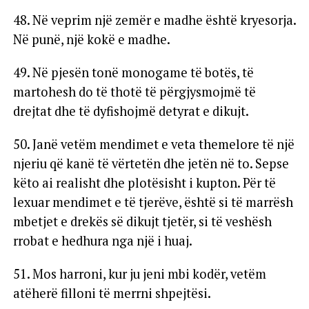
48. Në veprim një zemër e madhe është kryesorja.
Në punë, një kokë e madhe.
49. Në pjesën tonë monogame të botës, të
martohesh do të thotë të përgjysmojmë të
drejtat dhe të dyfishojmë detyrat e dikujt.
50. Janë vetëm mendimet e veta themelore të një
njeriu që kanë të vërtetën dhe jetën në to. Sepse
këto ai realisht dhe plotësisht i kupton. Për të
lexuar mendimet e të tjerëve, është si të marrësh
mbetjet e drekës së dikujt tjetër, si të veshësh
rrobat e hedhura nga një i huaj.
51. Mos harroni, kur ju jeni mbi kodër, vetëm
atëherë filloni të merrni shpejtësi.