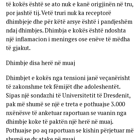
të kokës është se ato nuk e kanë origjinën në tru,
por jashtë tij. Vetë truri nuk ka receptorë
dhimbjeje dhe për këtë arsye është i pandjeshëm
ndaj dhimbjes. Dhimbja e kokës është ndoshta
një inflamacion i meninges ose enëve të mëdha
të gjakut.
Dhimbje disa herë në muaj
Dhimbjet e kokës nga tensioni janë veçanërisht
të zakonshme tek fëmijët dhe adoleshentët.
Sipas një sondazhi të Universitetit të Dresdenit,
pak më shumë se një e treta e pothuajse 3.000
nxënësve të anketuar raportuan se vuanin nga
dhimbje koke të paktën një herë në muaj.
Pothuajse po aq raportuan se kishin përjetuar më
shumë se dy atake në muaj.