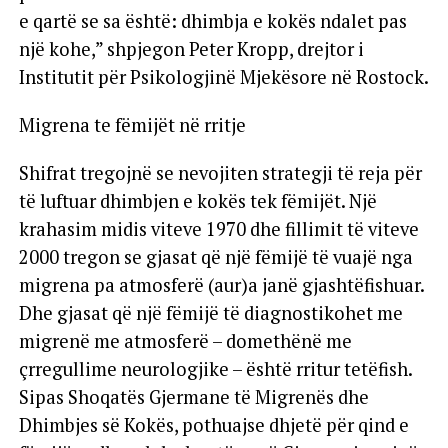
e qartë se sa është: dhimbja e kokës ndalet pas
një kohe,” shpjegon Peter Kropp, drejtor i
Institutit për Psikologjinë Mjekësore në Rostock.
Migrena te fëmijët në rritje
Shifrat tregojnë se nevojiten strategji të reja për
të luftuar dhimbjen e kokës tek fëmijët. Një
krahasim midis viteve 1970 dhe fillimit të viteve
2000 tregon se gjasat që një fëmijë të vuajë nga
migrena pa atmosferë (aur)a janë gjashtëfishuar.
Dhe gjasat që një fëmijë të diagnostikohet me
migrenë me atmosferë – domethënë me
çrregullime neurologjike – është rritur tetëfish.
Sipas Shoqatës Gjermane të Migrenës dhe
Dhimbjes së Kokës, pothuajse dhjetë për qind e