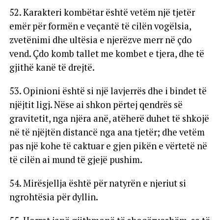
52. Karakteri kombëtar është vetëm një tjetër
emër për formën e veçantë të cilën vogëlsia,
zvetënimi dhe ultësia e njerëzve merr në çdo
vend. Çdo komb tallet me kombet e tjera, dhe të
gjithë kanë të drejtë.
53. Opinioni është si një lavjerrës dhe i bindet të
njëjtit ligj. Nëse ai shkon përtej qendrës së
gravitetit, nga njëra anë, atëherë duhet të shkojë
në të njëjtën distancë nga ana tjetër; dhe vetëm
pas një kohe të caktuar e gjen pikën e vërtetë në
të cilën ai mund të gjejë pushim.
54. Mirësjellja është për natyrën e njeriut si
ngrohtësia për dyllin.