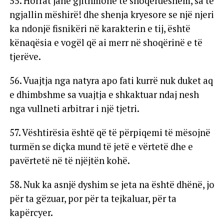
55. Horrat janë gjithmonë të shoqërueshëm, sa të
ngjallin mëshirë! dhe shenja kryesore se një njeri
ka ndonjë fisnikëri në karakterin e tij, është
kënaqësia e vogël që ai merr në shoqërinë e të
tjerëve.
56. Vuajtja nga natyra apo fati kurrë nuk duket aq
e dhimbshme sa vuajtja e shkaktuar ndaj nesh
nga vullneti arbitrar i një tjetri.
57. Vështirësia është që të përpiqemi të mësojnë
turmën se diçka mund të jetë e vërtetë dhe e
pavërtetë në të njëjtën kohë.
58. Nuk ka asnjë dyshim se jeta na është dhënë, jo
për ta gëzuar, por për ta tejkaluar, për ta
kapërcyer.