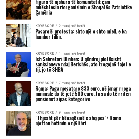
3 shenjat më xheloze të horoskopit
Astrologjia tregon se disa shenja të zodiakut
janë më të prirura të përjetojnë xhelozi, për
shkak të pasigurisë, krenarisë ose nevojës së
fortë për njohje.
Kjo dinamikë shpesh sjell tensione dhe konflikte,
si në jetën personale, ashtu edhe në atë
profesionale.
Më poshtë janë tre shenjat e zodiakut që
konsiderohen më xheloze: