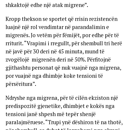
shkaktojë edhe një atak migrene”.
Kropp thekson se sportet që rrisin rezistencën
luajnë një rol vendimtar në parandalimin e
migrenës. Jo vetëm për fëmijët, por edhe për të
rriturit. “Vrapimi i rregullt, për shembull tri herë
në javë për 30 deri në 45 minuta, mund të
zvogëlojë migrenën deri në 50%. Përfitojnë
gjithashtu personat që nuk vuajnë nga migrena,
por vuajnë nga dhimbje koke tensioni të
përsëritura”.
Ndryshe nga migrena, për të cilën ekziston një
predispozitë gjenetike, dhimbjet e kokës nga
tensioni janë shpesh më tepër shenjë
paralajmëruese. “Trupi ynë dëshiron të na thotë,