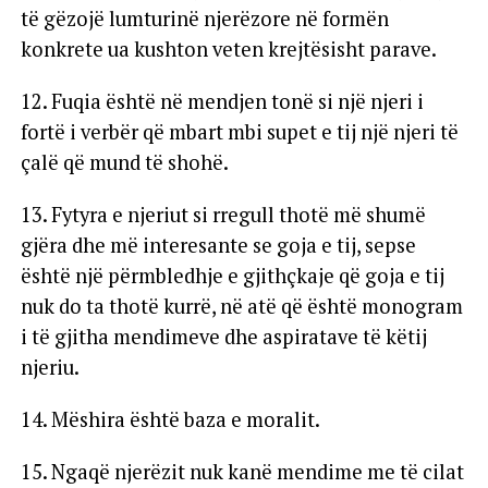
të gëzojë lumturinë njerëzore në formën
konkrete ua kushton veten krejtësisht parave.
12. Fuqia është në mendjen tonë si një njeri i
fortë i verbër që mbart mbi supet e tij një njeri të
çalë që mund të shohë.
13. Fytyra e njeriut si rregull thotë më shumë
gjëra dhe më interesante se goja e tij, sepse
është një përmbledhje e gjithçkaje që goja e tij
nuk do ta thotë kurrë, në atë që është monogram
i të gjitha mendimeve dhe aspiratave të këtij
njeriu.
14. Mëshira është baza e moralit.
15. Ngaqë njerëzit nuk kanë mendime me të cilat