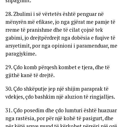
shpagimit.
28. Zbulimi i së vërtetës është penguar në
mënyrën më efikase, jo nga gjërat me pamje të
rreme të pranishme dhe të cilat çojnë tek
gabimi, jo drejtpërdrejt nga dobësia e fuqive të
arsyetimit, por nga opinioni i paramenduar, me
paragjykime.
29. Çdo komb përqesh kombet e tjera, dhe të
gjithë kanë të drejtë.
30. Çdo shkëputje jep një shijim paraprak të
vdekjes, çdo bashkim një aluzion të ringjalljes.
31. Çdo posedim dhe çdo lumturi është huazuar
nga rastësia, por për një kohë të pasigurt, dhe
për këtë arsye mund të kërkohet përsëri një orë