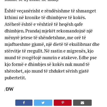
Është veçanërisht e rëndësishme të shmanget
kthimi në kronike të dhimbjeve të kokës.
Atëherë është e vështirë të heqësh qafe
dhimbjen. Prandaj mjekët rekomandojnë një
mënyrë jetese të shëndetshme, me orë të
mjaftueshme gjumë, një dietë të ekuilibruar dhe
stërvitje të rregullt. Në rastin e migrenës, kjo
mund të zvogëlojë numrin e atakeve. Edhe pse
kjo formë e dhimbjes së kokës nuk mund të
shërohet, ajo mund të zhduket sërish gjatë
pubertetit.
/
DW