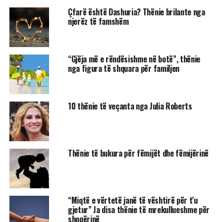
Çfarë është Dashuria? Thënie brilante nga
njerëz të famshëm
“Gjëja më e rëndësishme në botë”, thënie
nga figura të shquara për familjen
10 thënie të veçanta nga Julia Roberts
Thënie të bukura për fëmijët dhe fëmijërinë
“Miqtë e vërtetë janë të vështirë për t’u
gjetur” Ja disa thënie të mrekullueshme për
shoqërinë