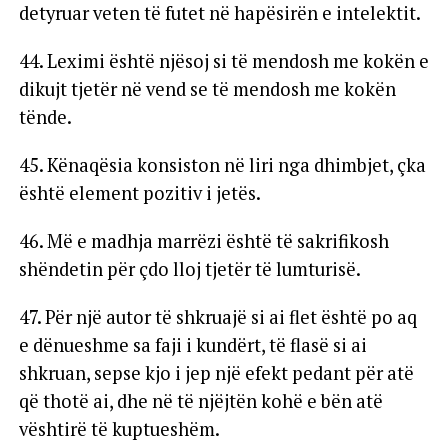
detyruar veten të futet në hapësirën e intelektit.
44. Leximi është njësoj si të mendosh me kokën e
dikujt tjetër në vend se të mendosh me kokën
tënde.
45. Kënaqësia konsiston në liri nga dhimbjet, çka
është element pozitiv i jetës.
46. Më e madhja marrëzi është të sakrifikosh
shëndetin për çdo lloj tjetër të lumturisë.
47. Për një autor të shkruajë si ai flet është po aq
e dënueshme sa faji i kundërt, të flasë si ai
shkruan, sepse kjo i jep një efekt pedant për atë
që thotë ai, dhe në të njëjtën kohë e bën atë
vështirë të kuptueshëm.