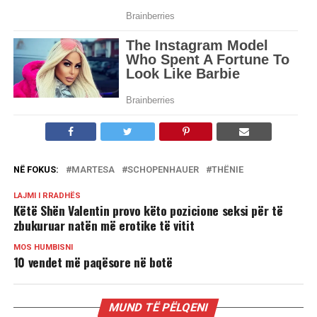
NË FOKUS:
MARTESA
SCHOPENHAUER
THËNIE
LAJMI I RRADHËS
Këtë Shën Valentin provo këto pozicione seksi për të
zbukuruar natën më erotike të vitit
MOS HUMBISNI
10 vendet më paqësore në botë
MUND TË PËLQENI