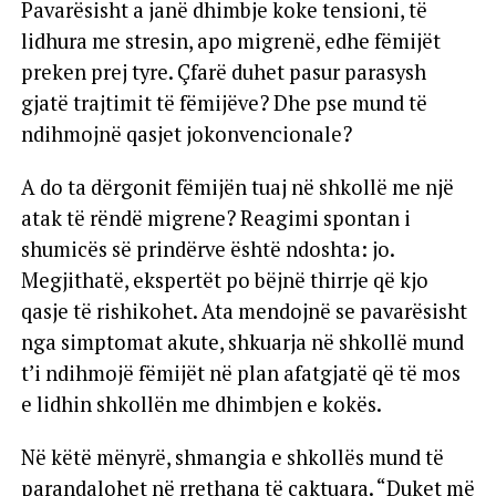
Pavarësisht a janë dhimbje koke tensioni, të
lidhura me stresin, apo migrenë, edhe fëmijët
preken prej tyre. Çfarë duhet pasur parasysh
gjatë trajtimit të fëmijëve? Dhe pse mund të
ndihmojnë qasjet jokonvencionale?
A do ta dërgonit fëmijën tuaj në shkollë me një
atak të rëndë migrene? Reagimi spontan i
shumicës së prindërve është ndoshta: jo.
Megjithatë, ekspertët po bëjnë thirrje që kjo
qasje të rishikohet. Ata mendojnë se pavarësisht
nga simptomat akute, shkuarja në shkollë mund
t’i ndihmojë fëmijët në plan afatgjatë që të mos
e lidhin shkollën me dhimbjen e kokës.
Në këtë mënyrë, shmangia e shkollës mund të
parandalohet në rrethana të caktuara. “Duket më