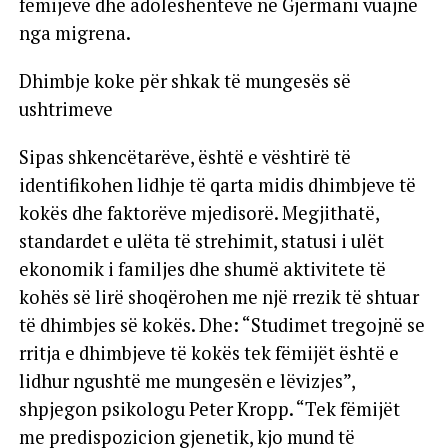
fëmijëve dhe adoleshentëve në Gjermani vuajnë
nga migrena.
Dhimbje koke për shkak të mungesës së
ushtrimeve
Sipas shkencëtarëve, është e vështirë të
identifikohen lidhje të qarta midis dhimbjeve të
kokës dhe faktorëve mjedisorë. Megjithatë,
standardet e ulëta të strehimit, statusi i ulët
ekonomik i familjes dhe shumë aktivitete të
kohës së lirë shoqërohen me një rrezik të shtuar
të dhimbjes së kokës. Dhe: “Studimet tregojnë se
rritja e dhimbjeve të kokës tek fëmijët është e
lidhur ngushtë me mungesën e lëvizjes”,
shpjegon psikologu Peter Kropp. “Tek fëmijët
me predispozicion gjenetik, kjo mund të