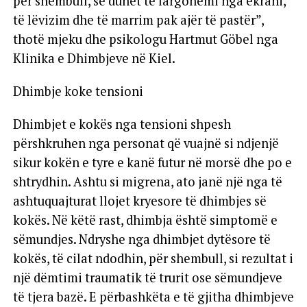
për shembull, se duhet të largohemi nga ekrani,
të lëvizim dhe të marrim pak ajër të pastër”,
thotë mjeku dhe psikologu Hartmut Göbel nga
Klinika e Dhimbjeve në Kiel.
Dhimbje koke tensioni
Dhimbjet e kokës nga tensioni shpesh
përshkruhen nga personat që vuajnë si ndjenjë
sikur kokën e tyre e kanë futur në morsë dhe po e
shtrydhin. Ashtu si migrena, ato janë një nga të
ashtuquajturat llojet kryesore të dhimbjes së
kokës. Në këtë rast, dhimbja është simptomë e
sëmundjes. Ndryshe nga dhimbjet dytësore të
kokës, të cilat ndodhin, për shembull, si rezultat i
një dëmtimi traumatik të trurit ose sëmundjeve
të tjera bazë. E përbashkëta e të gjitha dhimbjeve