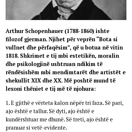
Arthur Schopenhauer (1788-1860) ishte
filozof gjerman. Njihet për veprën “Bota si
vullnet dhe përfaqësim”, që u botua në vitin
1818. Shkrimet e tij mbi estetikën, moralin
dhe psikologjinë ushtruan ndikim të
rëndësishëm mbi mendimtarët dhe artistët e
shekullit XIX dhe XX. Më poshtë mund të
lexoni thëniet e tij më të njohura:
1. E gjithë e vërteta kalon nëpër tri faza. Së pari,
ajo është e tallur. Së dyti, ajo është e
kundërshtuar me dhunë. Së treti, ajo është e
pranuar si vetë-evidente.