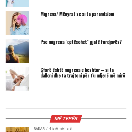
Migrena/ Mënyrat se si ta parandaloni
Pse migrena “qetësohet” gjatë fundjavës?
Çfarë është migrena e heshtur – si ta
dalloni dhe ta trajtoni për t’u ndjerë më mirë
MIX