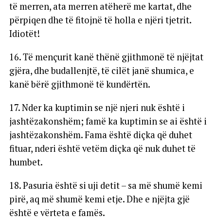
të merren, ata merren atëherë me kartat, dhe
përpiqen dhe të fitojnë të holla e njëri tjetrit.
Idiotët!
16. Të mençurit kanë thënë gjithmonë të njëjtat
gjëra, dhe budallenjtë, të cilët janë shumica, e
kanë bërë gjithmonë të kundërtën.
17. Nder ka kuptimin se një njeri nuk është i
jashtëzakonshëm; famë ka kuptimin se ai është i
jashtëzakonshëm. Fama është diçka që duhet
fituar, nderi është vetëm diçka që nuk duhet të
humbet.
18. Pasuria është si uji detit – sa më shumë kemi
pirë, aq më shumë kemi etje. Dhe e njëjta gjë
është e vërteta e famës.