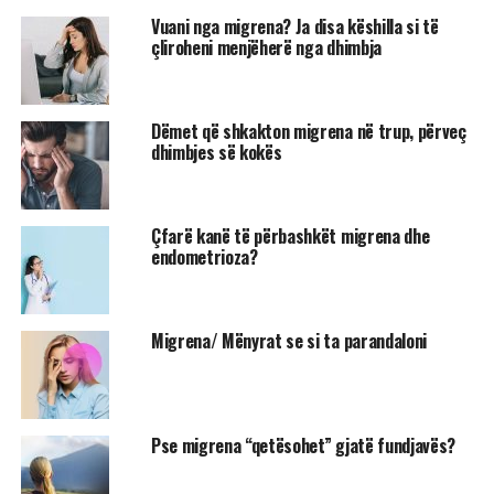
Vuani nga migrena? Ja disa këshilla si të
çliroheni menjëherë nga dhimbja
Dëmet që shkakton migrena në trup, përveç
dhimbjes së kokës
Çfarë kanë të përbashkët migrena dhe
endometrioza?
Migrena/ Mënyrat se si ta parandaloni
Pse migrena “qetësohet” gjatë fundjavës?