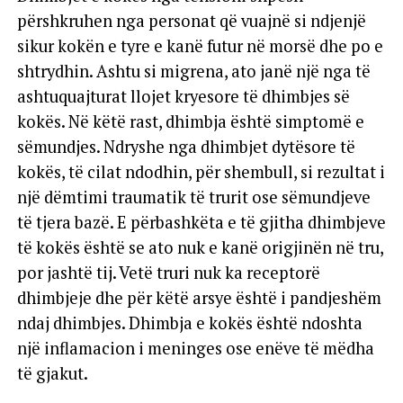
përshkruhen nga personat që vuajnë si ndjenjë
sikur kokën e tyre e kanë futur në morsë dhe po e
shtrydhin. Ashtu si migrena, ato janë një nga të
ashtuquajturat llojet kryesore të dhimbjes së
kokës. Në këtë rast, dhimbja është simptomë e
sëmundjes. Ndryshe nga dhimbjet dytësore të
kokës, të cilat ndodhin, për shembull, si rezultat i
një dëmtimi traumatik të trurit ose sëmundjeve
të tjera bazë. E përbashkëta e të gjitha dhimbjeve
të kokës është se ato nuk e kanë origjinën në tru,
por jashtë tij. Vetë truri nuk ka receptorë
dhimbjeje dhe për këtë arsye është i pandjeshëm
ndaj dhimbjes. Dhimbja e kokës është ndoshta
një inflamacion i meninges ose enëve të mëdha
të gjakut.