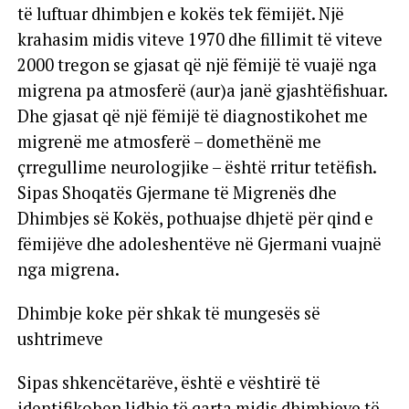
të luftuar dhimbjen e kokës tek fëmijët. Një
krahasim midis viteve 1970 dhe fillimit të viteve
2000 tregon se gjasat që një fëmijë të vuajë nga
migrena pa atmosferë (aur)a janë gjashtëfishuar.
Dhe gjasat që një fëmijë të diagnostikohet me
migrenë me atmosferë – domethënë me
çrregullime neurologjike – është rritur tetëfish.
Sipas Shoqatës Gjermane të Migrenës dhe
Dhimbjes së Kokës, pothuajse dhjetë për qind e
fëmijëve dhe adoleshentëve në Gjermani vuajnë
nga migrena.
Dhimbje koke për shkak të mungesës së
ushtrimeve
Sipas shkencëtarëve, është e vështirë të
identifikohen lidhje të qarta midis dhimbjeve të