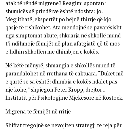
atak të rëndë migrene? Reagimi spontan i
shumicës së prindërve është ndoshta: jo.
Megjithatë, ekspertët po bëjnë thirrje që kjo
qasje të rishikohet. Ata mendojnë se pavarësisht
nga simptomat akute, shkuarja në shkollë mund
t’i ndihmojë fëmijët në plan afatgjatë që të mos
e lidhin shkollën me dhimbjen e kokës.
Në këtë mënyrë, shmangia e shkollës mund të
parandalohet në rrethana të caktuara. “Duket më
e qartë se sa është: dhimbja e kokës ndalet pas
një kohe,” shpjegon Peter Kropp, drejtor i
Institutit për Psikologjinë Mjekësore në Rostock.
Migrena te fëmijët në rritje
Shifrat tregojnë se nevojiten strategji të reja për