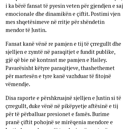
i ka bërë fansat të pyesin veten për gjendjen e saj
emocionale dhe dinamikën e çiftit. Postimi vjen
mes shqetësimeve në rritje për shëndetin
mendor të Justin.
Fansat kanë vënë re pamjen e tij të çrregullt dhe
sjelljen e zymtë në paraqitjet e fundit publike,
gjë që bie në kontrast me pamjen e Hailey.
Pavarësisht këtyre paraqitjeve, thashethemet
për martesën e tyre kanë vazhduar të fitojnë
vëmendje.
Disa raporte e përshkruajnë sjelljen e Justin si të
çrregullt, duke vënë në pikëpyetje aftësinë e tij
për të përballuar presionet e famës. Burime
pranë çiftit pohojnë se mirëqenia mendore e