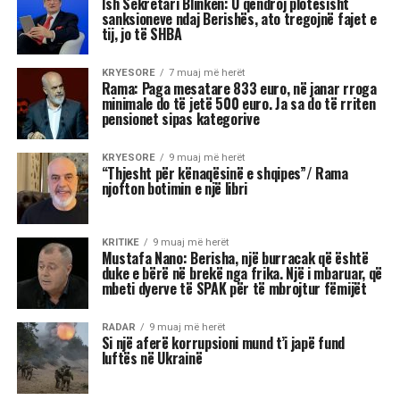
janë më të prirura të përjetojnë xhelozi, për
shkak të pasigurisë, krenarisë ose nevojës së
fortë për njohje.
Kjo dinamikë shpesh sjell tensione dhe konflikte,
si në jetën personale, ashtu edhe në atë
profesionale.
Më poshtë janë tre shenjat e zodiakut që
konsiderohen më xheloze:
Akrepi
I njohur për intensitetin e tij emocional, akrepi
shpesh konkurron në heshtje. Kur ndjen se është
tejkaluar, mund të mbajë mëri dhe të tërhiqet
nga të tjerët.
Luani