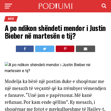
MIX
A po ndikon shëndeti mendor i Justin
Bieber në martesën e tij?
Modelja ka bërë një postim duke e shoqëruar me
një mesazh të veçantë që ka rrëmbyer vëmendjen
e fansave. “Unë jam e papërsosur. Më kanë
refuzuar. Por kam ende qëllim”. Ky mesazh, i
shoqëruar me fotot e mrekullueshme të Hailey-t,