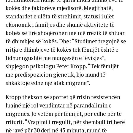
kokës dhe faktorëve mjedisorë. Megjithatë,
standardet e ulëta të strehimit, statusi i ulët
ekonomik i familjes dhe shumë aktivitete të
kohës së lirë shoqërohen me një rrezik të shtuar
të dhimbjes së kokës. Dhe: “Studimet tregojnë se
rritja e dhimbjeve të kokës tek fëmijët është e
lidhur ngushtë me mungesën e lëvizjes”,
shpjegon psikologu Peter Kropp. “Tek fëmijët
me predispozicion gjenetik, kjo mund të
shkaktojë edhe një atak migrene”.
Kropp thekson se sportet që rrisin rezistencën
luajnë një rol vendimtar në parandalimin e
migrenës. Jo vetëm për fëmijët, por edhe për të
rriturit. “Vrapimi i rregullt, për shembull tri herë
në javë për 30 deri në 45 minuta, mund të