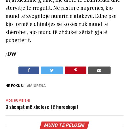
stërvitje të rregullt. Në rastin e migrenës, kjo
mund të zvogëlojë numrin e atakeve. Edhe pse
kjo formë e dhimbjes së kokës nuk mund të
shërohet, ajo mund të zhduket sërish gjatë
pubertetit.
/
DW
NË FOKUS:
MIGRENA
MOS HUMBISNI
3 shenjat më xheloze të horoskopit
MUND TË PËLQENI