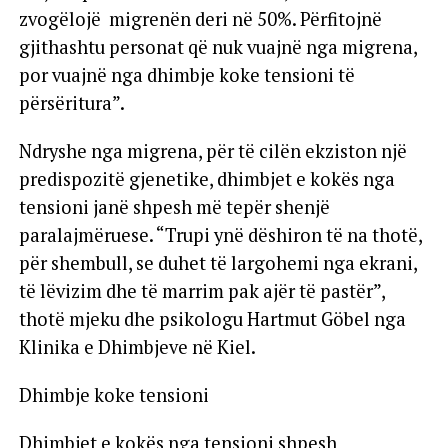
zvogëlojë migrenën deri në 50%. Përfitojnë
gjithashtu personat që nuk vuajnë nga migrena,
por vuajnë nga dhimbje koke tensioni të
përsëritura”.
Ndryshe nga migrena, për të cilën ekziston një
predispozitë gjenetike, dhimbjet e kokës nga
tensioni janë shpesh më tepër shenjë
paralajmëruese. “Trupi ynë dëshiron të na thotë,
për shembull, se duhet të largohemi nga ekrani,
të lëvizim dhe të marrim pak ajër të pastër”,
thotë mjeku dhe psikologu Hartmut Göbel nga
Klinika e Dhimbjeve në Kiel.
Dhimbje koke tensioni
Dhimbjet e kokës nga tensioni shpesh