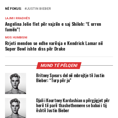
NË FOKUS:
JUSTIN BIEBER
LAJMI I RRADHËS
Angelina Jolie flet për vajzën e saj Shiloh: “E urren
famën”!
MOS HUMBISNI
Rrjeti mendon se edhe varësja e Kendrick Lamar në
Super Bowl ishte diss për Drake
MUND TË PËLQENI
Britney Spears del në mbrojtje të Justin
Bieber: “Turp për ju”
Djali i Kourtney Kardashian u përgjigjet për
herë të parë thashethemeve se babai i tij
është Justin Bieber