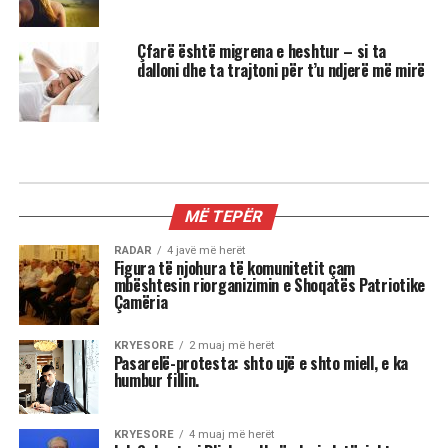
Çfarë është migrena e heshtur – si ta
dalloni dhe ta trajtoni për t’u ndjerë më mirë
MIX
3 shenjat më xheloze të horoskopit
Astrologjia tregon se disa shenja të zodiakut