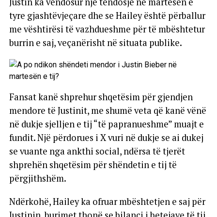
Justin ka vendosur një tendosje në martesën e
tyre gjashtëvjeçare dhe se Hailey është përballur
me vështirësi të vazhdueshme për të mbështetur
burrin e saj, veçanërisht në situata publike.
Fansat kanë shprehur shqetësim për gjendjen
mendore të Justinit, me shumë veta që kanë vënë
në dukje sjelljen e tij “të papranueshme” muajt e
fundit. Një përdorues i X vuri në dukje se ai dukej
se vuante nga ankthi social, ndërsa të tjerët
shprehën shqetësim për shëndetin e tij të
përgjithshëm.
Ndërkohë, Hailey ka ofruar mbështetjen e saj për
Justinin, burimet thonë se bilanci i betejave të tij