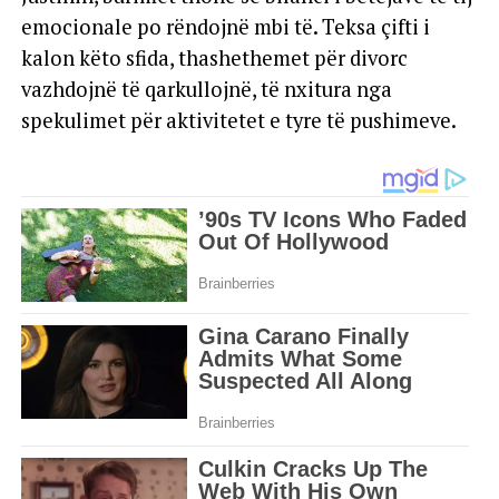
emocionale po rëndojnë mbi të. Teksa çifti i
kalon këto sfida, thashethemet për divorc
vazhdojnë të qarkullojnë, të nxitura nga
spekulimet për aktivitetet e tyre të pushimeve.