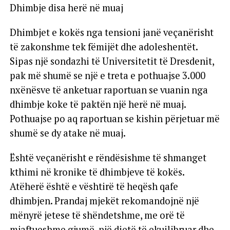
Dhimbje disa herë në muaj
Dhimbjet e kokës nga tensioni janë veçanërisht
të zakonshme tek fëmijët dhe adoleshentët.
Sipas një sondazhi të Universitetit të Dresdenit,
pak më shumë se një e treta e pothuajse 3.000
nxënësve të anketuar raportuan se vuanin nga
dhimbje koke të paktën një herë në muaj.
Pothuajse po aq raportuan se kishin përjetuar më
shumë se dy atake në muaj.
Është veçanërisht e rëndësishme të shmanget
kthimi në kronike të dhimbjeve të kokës.
Atëherë është e vështirë të heqësh qafe
dhimbjen. Prandaj mjekët rekomandojnë një
mënyrë jetese të shëndetshme, me orë të
mjaftueshme gjumë, një dietë të ekuilibruar dhe