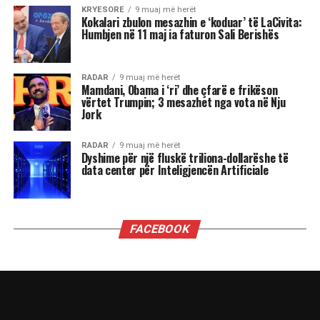
Luanët kanë nevojë të madhe për vëmendje dhe
admirim. Kur këto nevoja nuk plotësohen,
ndjenja e xhelozisë mund të bëhet e fortë. Ata
shpesh nënvlerësojnë ata që i sfidojnë në
pozicionin e tyre, sidomos në rolin udhëheqës.
Astrologjia i këshillon Luanët të ushtrojnë më
shumë përulësi për të shmangur zilitë e
panevojshme.
Virgjëresha
Virgjëreshat përjetojnë xhelozinë përmes
nevojës së tyre për përsosmëri. Krahasimet e
vazhdueshme me të tjerët shpesh i bëjnë të
ndihen konkurrues ose të zhgënjyer. Ato
përdorin kritika të ashpra ndaj vetes dhe të
tjerëve për të fshehur pasiguritë e brendshme.