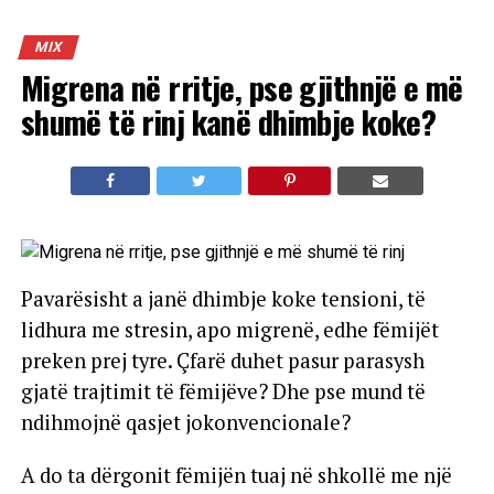
MIX
Migrena në rritje, pse gjithnjë e më
shumë të rinj kanë dhimbje koke?
Pavarësisht a janë dhimbje koke tensioni, të
lidhura me stresin, apo migrenë, edhe fëmijët
preken prej tyre. Çfarë duhet pasur parasysh
gjatë trajtimit të fëmijëve? Dhe pse mund të
ndihmojnë qasjet jokonvencionale?
A do ta dërgonit fëmijën tuaj në shkollë me një